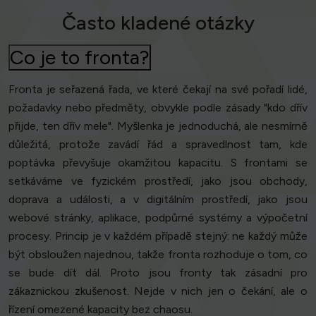
Často kladené otázky
Co je to fronta?
Fronta je seřazená řada, ve které čekají na své pořadí lidé,
požadavky nebo předměty, obvykle podle zásady "kdo dřív
přijde, ten dřív mele". Myšlenka je jednoduchá, ale nesmírně
důležitá, protože zavádí řád a spravedlnost tam, kde
poptávka převyšuje okamžitou kapacitu. S frontami se
setkáváme ve fyzickém prostředí, jako jsou obchody,
doprava a události, a v digitálním prostředí, jako jsou
webové stránky, aplikace, podpůrné systémy a výpočetní
procesy. Princip je v každém případě stejný: ne každý může
být obsloužen najednou, takže fronta rozhoduje o tom, co
se bude dít dál. Proto jsou fronty tak zásadní pro
zákaznickou zkušenost. Nejde v nich jen o čekání, ale o
řízení omezené kapacity bez chaosu.