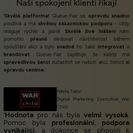
Naši
spokojení klienti
říkají
‘
Skvělá platforma!
Queue-Fair se
opravdu snadno
používá a má
skvělou zákaznickou podporu
- vždy
reaguje rychle a jasně.
Skvělé živé hlášení
nám
pomohlo
přesně
sledovat návštěvnost během
spouštění akcí a bylo
snadné
ho také
integrovat
a
brandovat
. Queue-Fair zajišťuje, že každý má
spravedlivou šanci
zúčastnit se našich akcí, čehož
si
opravdu ceníme.
’
Nikita Tailor
Digital Marketing Executive
War
Child
‘
Hodnota
pro nás byla
velmi vysoká
.
Pomoc byla
profesionální
,
podpora
vynikající
, a dokonce se připojili k