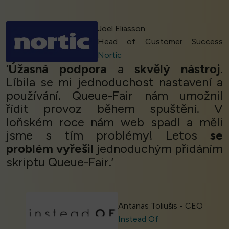
Joel Eliasson
Head of Customer Success
Nortic
‘
Úžasná podpora
a
skvělý nástroj
.
Líbila se mi jednoduchost nastavení a
používání. Queue-Fair nám umožnil
řídit provoz během spuštění. V
loňském roce nám web spadl a měli
jsme s tím problémy! Letos
se
problém vyřešil
jednoduchým přidáním
skriptu Queue-Fair.’
Antanas Toliušis - CEO
Instead Of