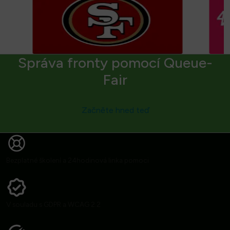
Správa fronty pomocí Queue-
Fair
Začněte hned teď
Bezplatné školení a 24hodinová linka pomoci
V souladu s GDPR a WCAG 2.2