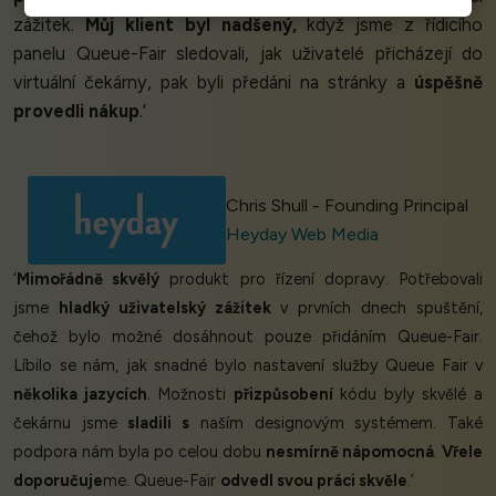
zážitek.
Můj klient byl nadšený,
když jsme z řídicího
panelu Queue-Fair sledovali, jak uživatelé přicházejí do
virtuální čekárny, pak byli předáni na stránky a
úspěšně
provedli nákup
.’
Chris Shull - Founding Principal
Heyday Web Media
‘
Mimořádně skvělý
produkt pro řízení dopravy. Potřebovali
jsme
hladký uživatelský zážitek
v prvních dnech spuštění,
čehož bylo možné dosáhnout pouze přidáním Queue-Fair.
Líbilo se nám, jak snadné bylo nastavení služby Queue Fair v
několika jazycích
. Možnosti
přizpůsobení
kódu byly skvělé a
čekárnu jsme
sladili s
naším designovým systémem. Také
podpora nám byla po celou dobu
nesmírně nápomocná
.
Vřele
doporučuje
me. Queue-Fair
odvedl svou práci skvěle
.’