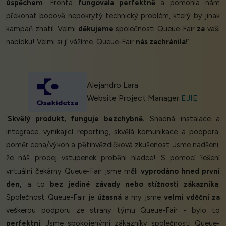
úspěchem
. Fronta
fungovala perfektně
a pomohla nám
překonat bodově nepokrytý technický problém, který by jinak
kampaň zhatil. Velmi
děkujeme
společnosti Queue-Fair
za
vaši
nabídku! Velmi si jí vážíme. Queue-Fair
nás zachránila!
’
Alejandro Lara
Website Project Manager
EJIE
‘
Skvělý produkt, funguje bezchybně.
Snadná instalace a
integrace, vynikající reporting, skvělá komunikace a podpora,
poměr cena/výkon a pětihvězdičková zkušenost. Jsme nadšeni,
že náš prodej vstupenek proběhl hladce! S pomocí řešení
virtuální čekárny Queue-Fair jsme měli
vyprodáno hned první
den,
a to
bez jediné závady nebo stížnosti zákazníka
.
Společnost Queue-Fair je
úžasná
a my jsme
velmi vděční za
veškerou podporu ze strany týmu Queue-Fair - bylo to
perfektní
. Jsme spokojenými zákazníky společnosti Queue-