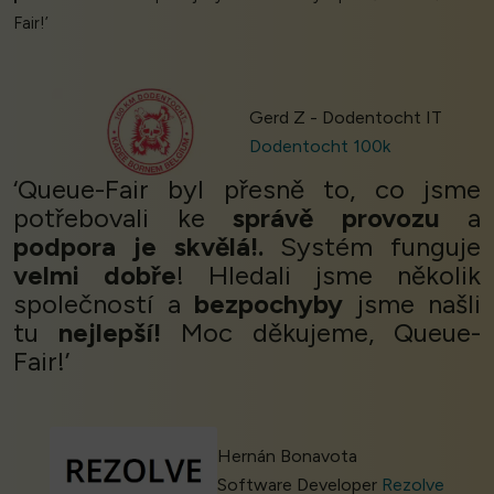
Fair!’
Gerd Z - Dodentocht IT
Dodentocht 100k
‘Queue-Fair byl přesně to, co jsme
potřebovali ke
správě provozu
a
podpora je skvělá!.
Systém funguje
velmi dobře
! Hledali jsme několik
společností a
bezpochyby
jsme našli
tu
nejlepší!
Moc děkujeme, Queue-
Fair!’
Hernán Bonavota
Software Developer
Rezolve