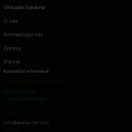
Virtuální čekárna
O nás
Kontaktujte nás
Zprávy
Zdroje
Kontaktní informace
24hodinová linka podpory
0333 5432 108
UK
+44 203 6422 994
Intl
E-mail
Adresa