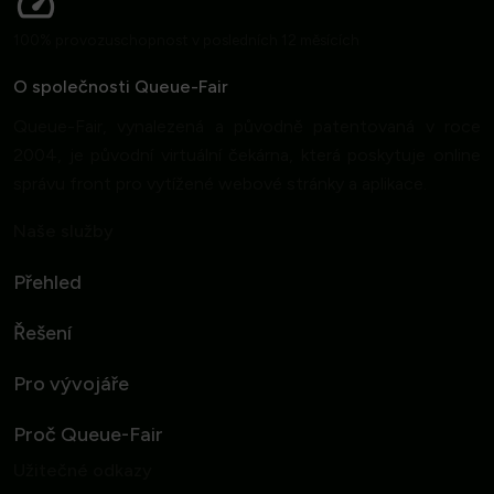
100% provozuschopnost v posledních 12 měsících
O společnosti Queue-Fair
Queue-Fair, vynalezená a původně patentovaná v roce
2004, je původní virtuální čekárna, která poskytuje online
správu front pro vytížené webové stránky a aplikace.
Naše služby
Přehled
Řešení
Pro vývojáře
Proč Queue-Fair
Užitečné odkazy