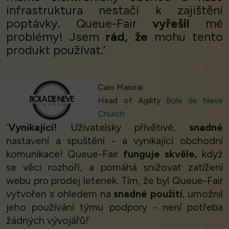
infrastruktura nestačí k zajištění
poptávky. Queue-Fair
vyřešil
mé
problémy! Jsem
rád, že
mohu tento
produkt používat.’
Caio Maioral
Head of Agility
Bola de Neve
Church
‘
Vynikající!
Uživatelsky přívětivé,
snadné
nastavení a spuštění - a vynikající obchodní
komunikace! Queue-Fair
funguje skvěle,
když
se věci rozhoří, a pomáhá snižovat zatížení
webu pro prodej letenek. Tím, že byl Queue-Fair
vytvořen s ohledem na
snadné použití
, umožnil
jeho používání týmu podpory - není potřeba
žádných vývojářů!’