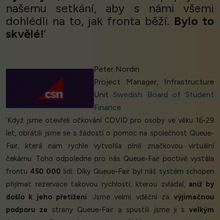
našemu setkání, aby s námi všemi
dohlédli na to, jak fronta běží.
Bylo to
skvělé!
’
Peter Nordin
Project Manager, Infrastructure
Unit
Swedish Board of Student
Finance
‘Když jsme otevřeli očkování COVID pro osoby ve věku 16-29
let, obrátili jsme se s žádostí o pomoc na společnost Queue-
Fair, která nám rychle vytvořila plně značkovou virtuální
čekárnu. Toho odpoledne pro nás Queue-Fair poctivě vystála
frontu
450 000
lidí. Díky Queue-Fair byl náš systém schopen
přijímat rezervace takovou rychlostí, kterou zvládal,
aniž by
došlo k jeho přetížení
. Jsme velmi vděční za
výjimečnou
podporu ze
strany Queue-Fair a spustili jsme ji s
velkým