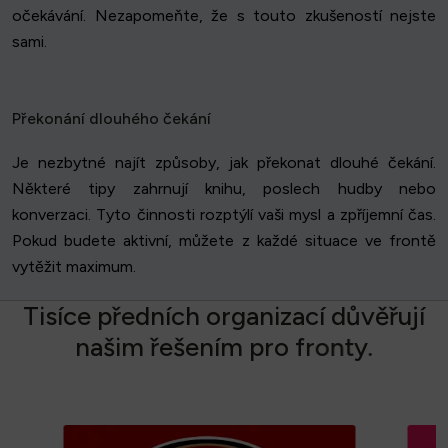
očekávání. Nezapomeňte, že s touto zkušeností nejste
sami.
Překonání dlouhého čekání
Je nezbytné najít způsoby, jak překonat dlouhé čekání.
Některé tipy zahrnují knihu, poslech hudby nebo
konverzaci. Tyto činnosti rozptýlí vaši mysl a zpříjemní čas.
Pokud budete aktivní, můžete z každé situace ve frontě
vytěžit maximum.
T
i
s
í
c
e
p
ř
e
d
n
í
c
h
o
r
g
a
n
i
z
a
c
í
d
ů
v
ě
ř
u
j
í
n
a
š
i
m
ř
e
š
e
n
í
m
p
r
o
f
r
o
n
t
y
.