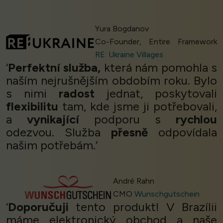
Yura Bogdanov
Co-Founder, Entire Framework
RE: Ukraine Villages
‘
Perfektní služba,
která nám pomohla s
naším nejrušnějším obdobím roku. Bylo
s nimi
radost
jednat, poskytovali
flexibilitu
tam, kde jsme ji potřebovali,
a
vynikající
podporu s
rychlou
odezvou. Služba
přesně
odpovídala
našim potřebám.’
André Rahn
CMO
Wunschgutschein
‘
Doporučuji
tento produkt! V Brazílii
máme elektronický obchod a naše