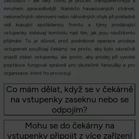
zásobách - ale díky tomu je proces transparentnější a
mnohem spravedlivější. Namísto havarovaných stránek,
nekonečných obnovení nebo náhodných chyb při pokladně
vidí kupující spořádanou frontu a týmy prodávající
vstupenky získávají kontrolu nad tím, jak jsou návštěvníci
přijímáni. To je důvod, proč podnikové operace prodeje
vstupenek používají čekárny: ne proto, aby bylo zázračně
snazší získat vstupenky, ale proto, aby prodej při vysoké
poptávce fungoval správně pro skutečné fanoušky a pro
organizace, které ho provozují.
Co mám dělat, když se v čekárně
na vstupenky zaseknu nebo se
odpojím?
Mohu se do čekárny na
vstupenky připojit z více zařízení