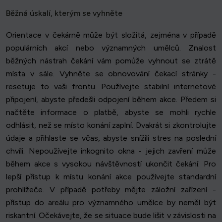
Běžná úskalí, kterým se vyhněte
Orientace v čekárně může být složitá, zejména v případě
populárních akcí nebo významných umělců. Znalost
běžných nástrah čekání vám pomůže vyhnout se ztrátě
místa v sále. Vyhněte se obnovování čekací stránky -
resetuje to vaši frontu. Používejte stabilní internetové
připojení, abyste předešli odpojení během akce. Předem si
načtěte informace o platbě, abyste se mohli rychle
odhlásit, než se místo konání zaplní. Dvakrát si zkontrolujte
údaje a přihlaste se včas, abyste snížili stres na poslední
chvíli. Nepoužívejte inkognito okna - jejich zavření může
během akce s vysokou návštěvností ukončit čekání. Pro
lepší přístup k místu konání akce používejte standardní
prohlížeče. V případě potřeby mějte záložní zařízení -
přístup do areálu pro významného umělce by neměl být
riskantní. Očekávejte, že se situace bude lišit v závislosti na