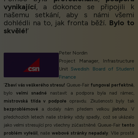
vynikající
, a dokonce se připojili k
našemu setkání, aby s námi všemi
dohlédli na to, jak fronta běží.
Bylo to
skvělé!
’
Peter Nordin
Project Manager, Infrastructure
Unit
Swedish Board of Student
Finance
‘
Zbaví vás veškerého stresu!
Queue-Fair
fungoval perfektně
,
bylo
velmi snadné
nastavit a podpora byla nad rámec,
mistrovská třída v podpoře
opravdu. Zkušenosti byly tak
bezproblémové
a dodaly nám předem velkou
jistotu
. V
předchozích letech naše stránky vždy spadly, což se ukázalo
jako velmi stresující pro všechny zúčastněné. Queue-Fair
tento
problém vyřešil
, naše
webové stránky nepadaly
. Vše prostě