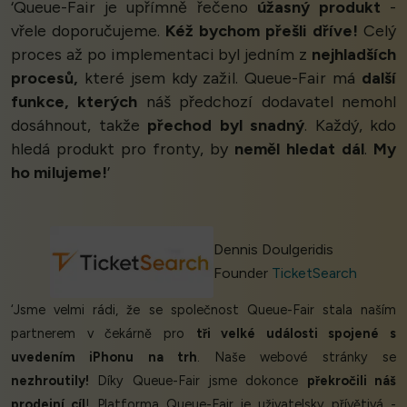
‘Queue-Fair je upřímně řečeno
úžasný produkt
-
vřele doporučujeme.
Kéž bychom přešli dříve!
Celý
proces až po implementaci byl jedním z
nejhladších
procesů,
které jsem kdy zažil. Queue-Fair má
další
funkce, kterých
náš předchozí dodavatel nemohl
dosáhnout, takže
přechod byl snadný
. Každý, kdo
hledá produkt pro fronty, by
neměl hledat dál
.
My
ho milujeme!
’
Dennis Doulgeridis
Founder
TicketSearch
‘Jsme velmi rádi, že se společnost Queue-Fair stala naším
partnerem v čekárně pro
tři velké události spojené s
uvedením iPhonu na trh
. Naše webové stránky se
nezhroutily!
Díky Queue-Fair jsme dokonce
překročili náš
prodejní cíl
! Platforma Queue-Fair je uživatelsky přívětivá -