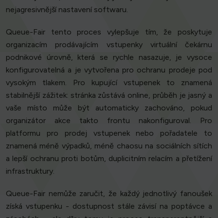
nejagresivnější nastavení softwaru.
Queue-Fair tento proces vylepšuje tím, že poskytuje
organizacím prodávajícím vstupenky virtuální čekárnu
podnikové úrovně, která se rychle nasazuje, je vysoce
konfigurovatelná a je vytvořena pro ochranu prodeje pod
vysokým tlakem. Pro kupující vstupenek to znamená
stabilnější zážitek: stránka zůstává online, průběh je jasný a
vaše místo může být automaticky zachováno, pokud
organizátor akce takto frontu nakonfiguroval. Pro
platformu pro prodej vstupenek nebo pořadatele to
znamená méně výpadků, méně chaosu na sociálních sítích
a lepší ochranu proti botům, duplicitním relacím a přetížení
infrastruktury.
Queue-Fair nemůže zaručit, že každý jednotlivý fanoušek
získá vstupenku - dostupnost stále závisí na poptávce a