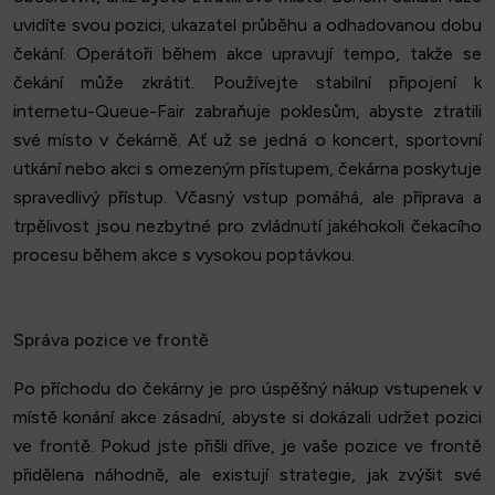
uvidíte svou pozici, ukazatel průběhu a odhadovanou dobu
čekání. Operátoři během akce upravují tempo, takže se
čekání může zkrátit. Používejte stabilní připojení k
internetu-Queue-Fair zabraňuje poklesům, abyste ztratili
své místo v čekárně. Ať už se jedná o koncert, sportovní
utkání nebo akci s omezeným přístupem, čekárna poskytuje
spravedlivý přístup. Včasný vstup pomáhá, ale příprava a
trpělivost jsou nezbytné pro zvládnutí jakéhokoli čekacího
procesu během akce s vysokou poptávkou.
Správa pozice ve frontě
Po příchodu do čekárny je pro úspěšný nákup vstupenek v
místě konání akce zásadní, abyste si dokázali udržet pozici
ve frontě. Pokud jste přišli dříve, je vaše pozice ve frontě
přidělena náhodně, ale existují strategie, jak zvýšit své