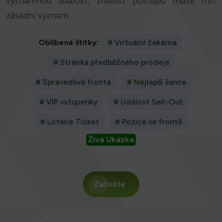
významnou událost, znalost postupu může mít
zásadní význam.
Oblíbené štítky:
# Virtuální čekárna
# Stránka předběžného prodeje
# Spravedlivá fronta
# Nejlepší šance
# VIP vstupenky
# Událost Sell-Out
# Loterie Ticket
# Pozice ve frontě
Živá Ukázka
Začněte