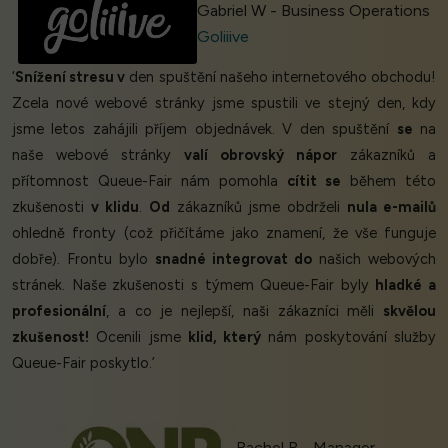
Gabriel W - Business Operations
Goliiive
‘
Snížení stresu v
den spuštění našeho internetového obchodu!
Zcela nové webové stránky jsme spustili ve stejný den, kdy
jsme letos zahájili příjem objednávek. V den spuštění
se
na
naše webové stránky
valí obrovský nápor
zákazníků a
přítomnost Queue-Fair nám pomohla
cítit se
během této
zkušenosti
v klidu
.
Od
zákazníků jsme obdrželi
nula e-mailů
ohledně fronty (což přičítáme jako znamení, že vše funguje
dobře). Frontu bylo
snadné integrovat do
našich webových
stránek. Naše zkušenosti s týmem Queue-Fair byly
hladké a
profesionální
, a co je nejlepší, naši zákazníci měli
skvělou
zkušenost!
Ocenili jsme
klid, který
nám poskytování služby
Queue-Fair poskytlo.’
Rachel R - Manager