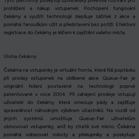
Tyto platformy poskytují uživatelsky přívětivá rozhraní pro
prohlížení a nákup vstupenek. Pochopení fungování
čekárny a využití technologií zlepšuje zážitek z akce a
pomáhá fanouškům užít si představení bez potíží. Efektivní
registrace do čekárny je klíčem k zajištění vašeho místa.
Úloha čekárny
Čekárna na vstupenky je virtuální fronta, která řídí poptávku
při prodeji vstupenek na oblíbené akce. Queue-Fair je
originální řešení postavené na technologii poprvé
patentované v roce 2004. Při zahájení prodeje vstupují
uživatelé do čekárny, která omezuje pády a zajišťuje
spravedlnost náhodným výběrem účastníků. Na rozdíl od
jiných systémů umožňuje Queue-Fair uživatelům
obnovovat vstupenky, aniž by ztratili své místo. Čekárna
pomáhá odrazovat roboty a překupníky a poskytuje