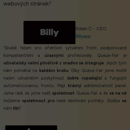
webových stránek!’
Robin C - CEO
Billyapp
‘Skvělé řešení pro efektivní vytváření front podporované
kompetentními a
úžasnými
profesionály. Queue-Fair je
uživatelsky velmi přívětivé
a
snadno se integruje
. Jejich tým
nám pomáhal na
každém kroku
. Díky Queue-Fair jsme mohli
našim uživatelům poskytnout
dobře vypadající
a fungující
automatizovanou frontu. Mají
krásný
administrativní panel.
Jsme rádi, že jsme našli
společnost
Queue-Fair a že
se na ně
můžeme
spolehnout pro
naše obchodní potřeby. Služba
se
nám
líbí
!’