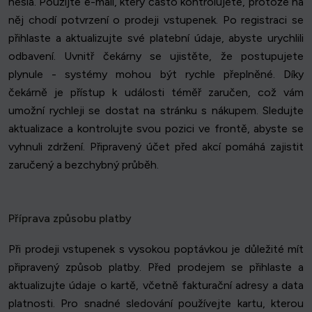
hesla. Použijte e-mail, který často kontrolujete, protože na
něj chodí potvrzení o prodeji vstupenek. Po registraci se
přihlaste a aktualizujte své platební údaje, abyste urychlili
odbavení. Uvnitř čekárny se ujistěte, že postupujete
plynule - systémy mohou být rychle přeplněné. Díky
čekárně je přístup k události téměř zaručen, což vám
umožní rychleji se dostat na stránku s nákupem. Sledujte
aktualizace a kontrolujte svou pozici ve frontě, abyste se
vyhnuli zdržení. Připravený účet před akcí pomáhá zajistit
zaručený a bezchybný průběh.
Příprava způsobu platby
Při prodeji vstupenek s vysokou poptávkou je důležité mít
připravený způsob platby. Před prodejem se přihlaste a
aktualizujte údaje o kartě, včetně fakturační adresy a data
platnosti. Pro snadné sledování používejte kartu, kterou