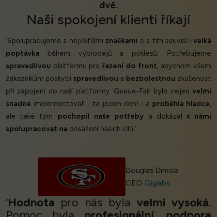
dvě.
Naši
spokojení klienti
říkají
‘Spolupracujeme s největšími
značkami
a s tím souvisí i
velká
poptávka
během výprodejů a poklesů. Potřebujeme
spravedlivou
platformu pro
řazení do front
, abychom všem
zákazníkům poskytli
spravedlivou
a
bezbolestnou
zkušenost
při zapojení do naší platformy. Queue-Fair bylo nejen
velmi
snadné
implementovat - za jeden den! - a
proběhla hladce
,
ale také tým
pochopil naše potřeby
a dokázal
s námi
spolupracovat na
dosažení našich cílů.’
Douglas Dimola
CEO
Giglabs
‘
Hodnota
pro nás byla
velmi vysoká
.
Pomoc byla
profesionální
,
podpora