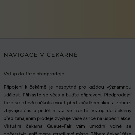
NAVIGACE V ČEKÁRNĚ
Vstup do fáze předprodeje
Připojení k čekárně je nezbytné pro každou významnou
událost. Přihlaste se včas a buďte připraveni. Předprodejní
fáze se otevře několik minut před začátkem akce a zobrazí
zbývající čas a přidělí místa ve frontě. Vstup do čekárny
před zahájením prodeje zvyšuje vaše šance na úspěch akce.
Virtuální čekárna Queue-Fair vám umožní volně se
občerstvit, aniž byste ztratili své místo. Během čekací fáze