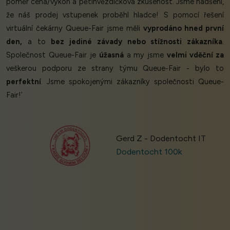
poměr cena/výkon a pětihvězdičková zkušenost. Jsme nadšeni,
že náš prodej vstupenek proběhl hladce! S pomocí řešení
virtuální čekárny Queue-Fair jsme měli
vyprodáno hned první
den,
a to
bez jediné závady nebo stížnosti zákazníka
.
Společnost Queue-Fair je
úžasná
a my jsme
velmi vděční za
veškerou podporu ze strany týmu Queue-Fair - bylo to
perfektní
. Jsme spokojenými zákazníky společnosti Queue-
Fair!’
Gerd Z - Dodentocht IT
Dodentocht 100k