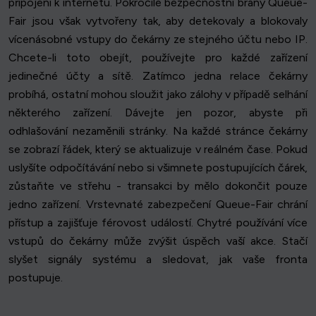
připojení k internetu. Pokročilé bezpečnostní brány Queue-
Fair jsou však vytvořeny tak, aby detekovaly a blokovaly
vícenásobné vstupy do čekárny ze stejného účtu nebo IP.
Chcete-li toto obejít, používejte pro každé zařízení
jedinečné účty a sítě. Zatímco jedna relace čekárny
probíhá, ostatní mohou sloužit jako zálohy v případě selhání
některého zařízení. Dávejte jen pozor, abyste při
odhlašování nezaměnili stránky. Na každé stránce čekárny
se zobrazí řádek, který se aktualizuje v reálném čase. Pokud
uslyšíte odpočítávání nebo si všimnete postupujících čárek,
zůstaňte ve střehu - transakci by mělo dokončit pouze
jedno zařízení. Vrstevnaté zabezpečení Queue-Fair chrání
přístup a zajišťuje férovost událostí. Chytré používání více
vstupů do čekárny může zvýšit úspěch vaší akce. Stačí
slyšet signály systému a sledovat, jak vaše fronta
postupuje.