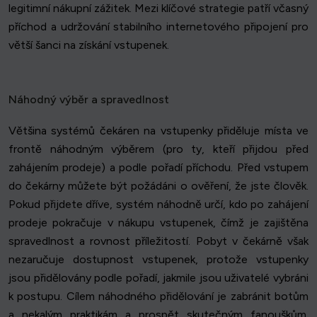
legitimní nákupní zážitek. Mezi klíčové strategie patří včasný
příchod a udržování stabilního internetového připojení pro
větší šanci na získání vstupenek.
Náhodný výběr a spravedlnost
Většina systémů čekáren na vstupenky přiděluje místa ve
frontě náhodným výběrem (pro ty, kteří přijdou před
zahájením prodeje) a podle pořadí příchodu. Před vstupem
do čekárny můžete být požádáni o ověření, že jste člověk.
Pokud přijdete dříve, systém náhodně určí, kdo po zahájení
prodeje pokračuje v nákupu vstupenek, čímž je zajištěna
spravedlnost a rovnost příležitostí. Pobyt v čekárně však
nezaručuje dostupnost vstupenek, protože vstupenky
jsou přidělovány podle pořadí, jakmile jsou uživatelé vybráni
k postupu. Cílem náhodného přidělování je zabránit botům
a nekalým praktikám a prospět skutečným fanouškům.