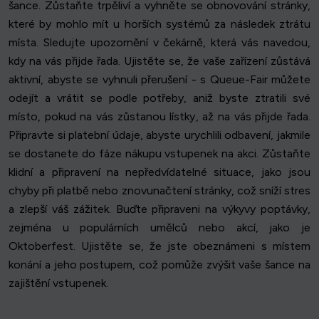
šance. Zůstaňte trpěliví a vyhněte se obnovování stránky,
které by mohlo mít u horších systémů za následek ztrátu
místa. Sledujte upozornění v čekárně, která vás navedou,
kdy na vás přijde řada. Ujistěte se, že vaše zařízení zůstává
aktivní, abyste se vyhnuli přerušení - s Queue-Fair můžete
odejít a vrátit se podle potřeby, aniž byste ztratili své
místo, pokud na vás zůstanou lístky, až na vás přijde řada.
Připravte si platební údaje, abyste urychlili odbavení, jakmile
se dostanete do fáze nákupu vstupenek na akci. Zůstaňte
klidní a připravení na nepředvídatelné situace, jako jsou
chyby při platbě nebo znovunačtení stránky, což sníží stres
a zlepší váš zážitek. Buďte připraveni na výkyvy poptávky,
zejména u populárních umělců nebo akcí, jako je
Oktoberfest. Ujistěte se, že jste obeznámeni s místem
konání a jeho postupem, což pomůže zvýšit vaše šance na
zajištění vstupenek.