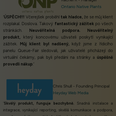
Ontario Native Plants
‘
ÚSPĚCH!!!
Včerejšek proběhl
tak hladce,
že se můj klient
rozplakal. Doslova. Takový
fantastický zážitek
po všech
stránkách.
Neuvěřitelná podpora. Neuvěřitelný
produkt,
který koncovému uživateli poskytl vynikající
zážitek.
Můj klient byl nadšený,
když jsme z řídicího
panelu Queue-Fair sledovali, jak uživatelé přicházejí do
virtuální čekárny, pak byli předáni na stránky a
úspěšně
provedli nákup
.’
Chris Shull - Founding Principal
Heyday Web Media
‘
Skvělý produkt, funguje bezchybně.
Snadná instalace a
integrace, vynikající reporting, skvělá komunikace a podpora,