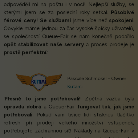
odpověděli mi na poštu i v noci! Nejlepší služby, se
kterými jsem se za poslední roky setkal.
Působivé
férové ceny!
Se službami
jsme více než
spokojeni
.
Obvykle máme jednou za čas vysoké špičky uživatelů,
se společností Queue-Fair se nám konečně podařilo
opět stabilizovat naše servery
a proces prodeje je
prostě perfektní.
’
Pascale Schmökel - Owner
Kutami
‘
Přesně to jsme potřebovali!
Zpětná vazba byla
opravdu dobrá
a Queue-Fair
fungoval tak, jak jsme
potřebovali.
Pokud vám tisíce lidí stisknou tlačítko
refresh při prodeji velkého množství vstupenek,
potřebujete záchrannou síť! Náklady na Queue-Fair v