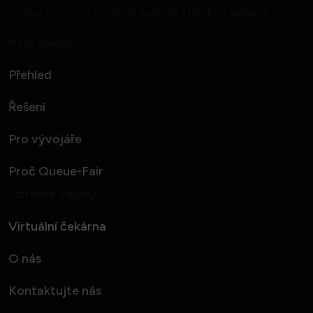
správu front pro vytížené webové stránky a aplikace.
Naše služby
Přehled
Řešení
Pro vývojáře
Proč Queue-Fair
Užitečné odkazy
Virtuální čekárna
O nás
Kontaktujte nás