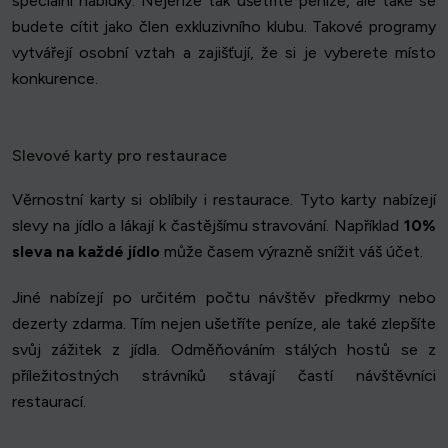
speciální nabídky. Nejenže tak ušetříte peníze, ale také se
budete cítit jako člen exkluzivního klubu. Takové programy
vytvářejí osobní vztah a zajišťují, že si je vyberete místo
konkurence.
Slevové karty pro restaurace
Věrnostní karty si oblíbily i restaurace. Tyto karty nabízejí
slevy na jídlo a lákají k častějšímu stravování. Například
10%
sleva na každé jídlo
může časem výrazně snížit váš účet.
Jiné nabízejí po určitém počtu návštěv předkrmy nebo
dezerty zdarma. Tím nejen ušetříte peníze, ale také zlepšíte
svůj zážitek z jídla. Odměňováním stálých hostů se z
příležitostných strávníků stávají častí návštěvníci
restaurací.