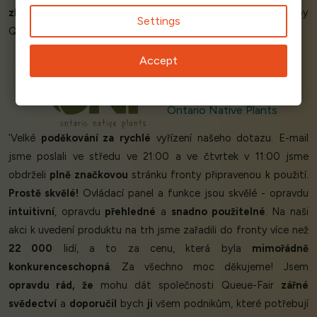
zkušenost!
Ocenili jsme
klid, který
nám poskytování služby
Settings
Queue-Fair poskytlo.’
Accept
Rachel R - Manager
Ontario Native Plants
‘Velké
poděkování za
rychlé
vyřízení našeho dotazu. E-mail
jsme poslali ve středu ve 21:00 a ve čtvrtek v 11:00 jsme
obdrželi
plně značkovou
stránku fronty připravenou k použití.
Prostě skvělé!
Ovládací panel a funkce jsou skvělé - opravdu
intuitivní
, opravdu
přehledné
a
snadno použitelné
. Na naši
akci k uvedení produktu na trh jsme zařadili do fronty více než
22 000
lidí, a to za cenu, která byla
mimořádně
konkurenceschopná
. Za všechno moc děkujeme! Jsem
opravdu rád, že
mohu dát společnosti Queue-Fair
zářné
svědectví
a
doporučil
bych
ji
všem podnikům, které potřebují