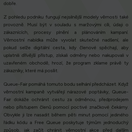
dobře.
Z pohledu podniku fungují nejsilnější modely věrnosti také
provozně. Musí být v souladu s maržovými cíli, údaji o
zákaznících, procesy plnění a plánováním kampaní.
Věrnostní nabídka může vyvolat skutečné nadšení, ale
pokud selže digitální cesta, kdy členové spěchají, aby
uplatnili dřívější přístup, získali odměny nebo nakupovali v
uzavřeném obchodě, hrozí, že program zklame právě ty
zákazníky, které má posílit.
Queue-Fair pomáhá tomuto bodu selhání předcházet. Když
věrnostní kampaně vytvářejí nárazové poptávky, Queue-
Fair dokáže ochránit cestu za odměnou, předprodejem
nebo přístupem členů pomocí poctivé značkové čekárny.
Obvykle ji lze nasadit během pěti minut pomocí jediného
řádku kódu a Free Queue poskytuje týmům jednoduchý
způsob, jak začít chránit věrnostní akce před dalším