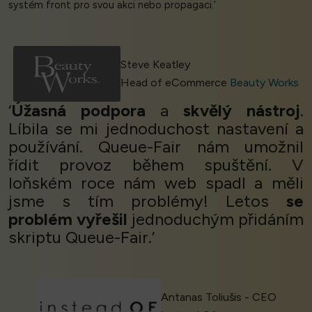
systém front pro svou akci nebo propagaci.’
Steve Keatley
Head of eCommerce
Beauty Works
‘
Úžasná podpora
a
skvělý nástroj
.
Líbila se mi jednoduchost nastavení a
používání. Queue-Fair nám umožnil
řídit provoz během spuštění. V
loňském roce nám web spadl a měli
jsme s tím problémy! Letos
se
problém vyřešil
jednoduchým přidáním
skriptu Queue-Fair.’
Antanas Toliušis - CEO