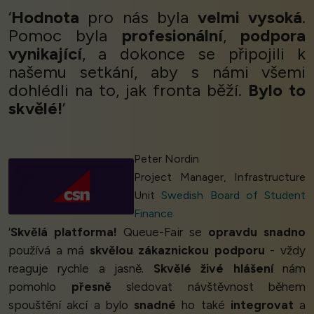
‘
Hodnota
pro nás byla
velmi vysoká
.
Pomoc byla
profesionální
,
podpora
vynikající
, a dokonce se připojili k
našemu setkání, aby s námi všemi
dohlédli na to, jak fronta běží.
Bylo to
skvělé!
’
Peter Nordin
Project Manager, Infrastructure
Unit
Swedish Board of Student
Finance
‘
Skvělá platforma!
Queue-Fair se
opravdu snadno
používá a má
skvělou zákaznickou podporu
- vždy
reaguje rychle a jasně.
Skvělé živé hlášení
nám
pomohlo
přesně
sledovat návštěvnost během
spouštění akcí a bylo
snadné
ho také
integrovat
a