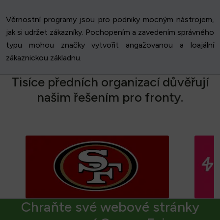
Věrnostní programy jsou pro podniky mocným nástrojem,
jak si udržet zákazníky. Pochopením a zavedením správného
typu mohou značky vytvořit angažovanou a loajální
zákaznickou základnu.
T
i
s
í
c
e
p
ř
e
d
n
í
c
h
o
r
g
a
n
i
z
a
c
í
d
ů
v
ě
ř
u
j
í
n
a
š
i
m
ř
e
š
e
n
í
m
p
r
o
f
r
o
n
t
y
.
Chraňte své webové stránky