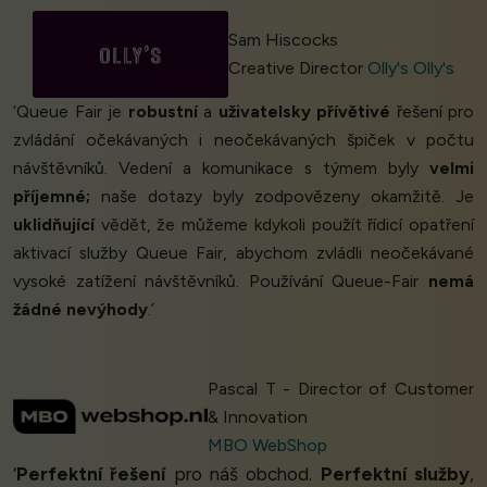
Sam Hiscocks
Creative Director
Olly's Olly's
‘Queue Fair je
robustní
a
uživatelsky přívětivé
řešení pro
zvládání očekávaných i neočekávaných špiček v počtu
návštěvníků. Vedení a komunikace s týmem byly
velmi
příjemné;
naše dotazy byly zodpovězeny okamžitě. Je
uklidňující
vědět, že můžeme kdykoli použít řídicí opatření
aktivací služby Queue Fair, abychom zvládli neočekávané
vysoké zatížení návštěvníků. Používání Queue-Fair
nemá
žádné nevýhody
.’
Pascal T - Director of Customer
& Innovation
MBO WebShop
‘
Perfektní řešení
pro náš obchod.
Perfektní služby
,