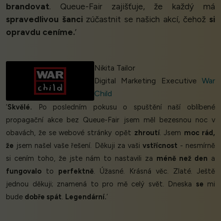
brandovat
. Queue-Fair zajišťuje, že každý má
spravedlivou šanci
zúčastnit se našich akcí, čehož
si
opravdu ceníme.
’
Nikita Tailor
Digital Marketing Executive
War
Child
‘
Skvělé.
Po posledním pokusu o spuštění naší oblíbené
propagační akce bez Queue-Fair jsem měl bezesnou noc v
obavách, že se webové stránky opět
zhroutí
. Jsem
moc rád,
že
jsem našel vaše řešení. Děkuji za vaši
vstřícnost
- nesmírně
si cením toho, že jste nám to nastavili za
méně než den
a
fungovalo
to
perfektně
. Úžasné. Krásná věc. Zlaté. Ještě
jednou děkuji; znamená to pro mě celý svět. Dneska
se
mi
bude
dobře spát
.
Legendární.
’