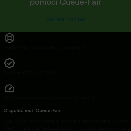
pomocí Queue-Fair
Začněte hned teď
Bezplatné školení a 24hodinová linka pomoci
V souladu s GDPR a WCAG 2.2
100% provozuschopnost v posledních 12 měsících
O společnosti Queue-Fair
Queue-Fair, vynalezená a původně patentovaná v roce
2004, je původní virtuální čekárna, která poskytuje online