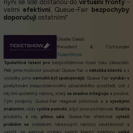
nyní se lidé dostanou do
virtuální fronty
-
velmi
efektivní
. Queue-Fair
bezpochyby
doporučuji
ostatním!’
Gisella Galati
President & Cofounder
TicketShow
‘
Spolehlivé řešení pro
bezproblémové řízení toku zákazníků.
Měli jsme možnost používat Queue-Fair u
několika klientů
a s
výsledky jsme
nemohli být spokojenější
. Queue-Fair
vyniká> v
poskytování bezproblémového uživatelského prostředí, což z
něj činí spolehlivý nástroj, který
se snadno integruje
a používá.
Tým podpory Queue-Fair reagoval pohotově a
s vysokými
znalostmi
, vždy
rychle pomohl
, když jsme potřebovali.
Kvalita
produktu
z
něj
přímo sálá
. Queue-Fair efektivně
vyřešil
problém se
zvládáním nárazových nárůstů návštěvnosti a
zajistil, že webové stránky našich klientů zvládnou
velké