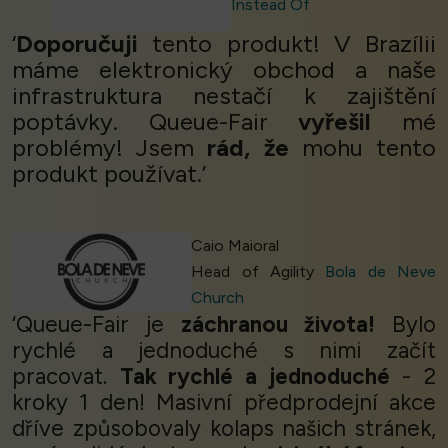
Instead Of
‘
Doporučuji
tento produkt! V Brazílii
máme elektronický obchod a naše
infrastruktura nestačí k zajištění
poptávky. Queue-Fair
vyřešil
mé
problémy! Jsem
rád, že
mohu tento
produkt používat.’
Caio Maioral
Head of Agility
Bola de Neve
Church
‘Queue-Fair je
záchranou života!
Bylo
rychlé a jednoduché s nimi začít
pracovat.
Tak rychlé a jednoduché
- 2
kroky 1 den! Masivní předprodejní akce
dříve způsobovaly kolaps našich stránek,