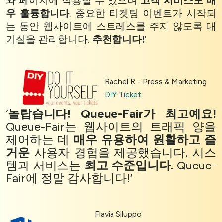
와 페이지에 적용할 수 있으며
고객 서비스도 매
우 훌륭합니다
. 중요한 티켓팅 이벤트가 시작되
는 동안 웹사이트에 스트레스를 주지 않도록 대
기실을 관리합니다.
추천합니다!
’
Rachel R - Press & Marketing
DIY Ticket
‘
놀랍습니다! Queue-Fair가 최고예요!
Cookies & Privacy
Queue-Fair는 웹사이트의 트래픽 양을
Queue-Fair.com uses cookies to provide content
제어하는 데
매우 유용하여
원활하고 즐
and improve your experience. You can accept all
거운
사용자 경험을 제공했습니다. 시스
cookie usage or use settings to manage
템과 서비스는
최고 수준입니다
. Queue-
categories individually.
Fair에 정말 감사합니다!’
Settings
Flavia Siluppo