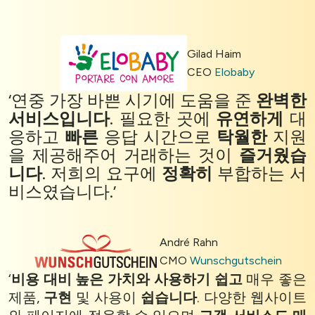
Gilad Haim
CEO
Elobaby
‘연중 가장 바쁜 시기에 도움을 준
완벽한
서비스입니다
. 필요한 곳에
유연하게
대
응하고
빠른
응답 시간으로
탁월한
지원
을 제공해주어 거래하는 것이
즐거웠습
니다
. 저희의 요구에
정확히
부합하는 서
비스였습니다.’
André Rahn
CMO
Wunschgutschein
‘
비용 대비 높은 가치와
사용하기 쉽고
매우 좋은
제품,
구현
및 사용이
쉽습니다
. 다양한 웹사이트