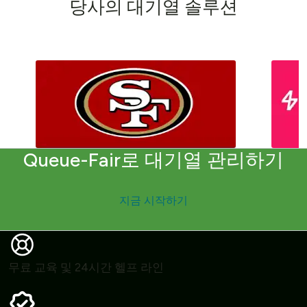
당
사
의
대
기
열
솔
루
션
Queue-Fair로 대기열 관리하기
지금 시작하기
무료 교육 및 24시간 헬프 라인