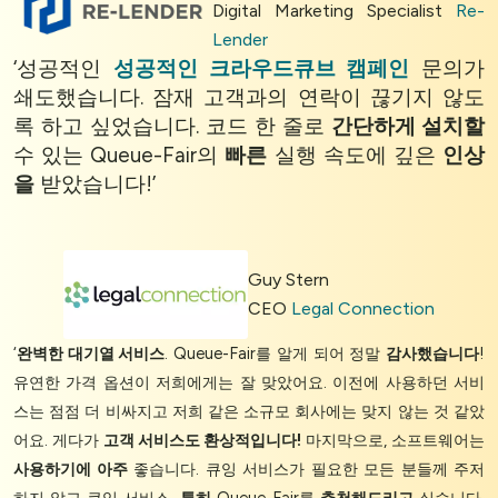
Accept
Digital Marketing Specialist
Re-
Lender
‘성공적인
성공적인 크라우드큐브 캠페인
문의가
쇄도했습니다. 잠재 고객과의 연락이 끊기지 않도
록 하고 싶었습니다. 코드 한 줄로
간단하게 설치할
수 있는 Queue-Fair의
빠른
실행 속도에 깊은
인상
을
받았습니다!’
Guy Stern
CEO
Legal Connection
‘
완벽한 대기열 서비스
. Queue-Fair를 알게 되어 정말
감사했습니다
!
유연한 가격 옵션이 저희에게는 잘 맞았어요. 이전에 사용하던 서비
스는 점점 더 비싸지고 저희 같은 소규모 회사에는 맞지 않는 것 같았
어요. 게다가
고객 서비스도 환상적입니다!
마지막으로, 소프트웨어는
사용하기에 아주
좋습니다. 큐잉 서비스가 필요한 모든 분들께 주저
하지 않고 큐잉 서비스,
특히
Queue-Fair를
추천해드리고
싶습니다.