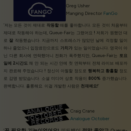
Greg Usher
Manging Director
FanGo
‘저는 모든 것이 제대로
작동할
때를 좋아합니다. 모든 것이 처음부터
제대로 작동해야 하는데, Queue-Fair는 그랬어요
!
저희가 원했던 대
로
잘
작동했습니다. 지금까지 스트레스가 많았던 날에 걱정할 일이
하나 줄었으니 입장료만으로도
가치가
있는 일이었습니다. 영국이 아
닌 다른 회사에 연락했더니 전화가 폭주했지만, Queue-Fair는
토요
일에 2시간도
채 안 되는 시간 안에 첫 연락부터 전체 라이브 배포까
지 완료해 주었습니다
!
정신이 아찔할 정도로
행복하고
황홀할
정도
로 감명 받았습니다. 소셜 미디어 상호 작용이
800%
증가했습니다.
완벽합니다. 훌륭해요. 이걸 개발한 사람은
천재예요!
’
Craig Crane
Analogue October
‘
꼭 필요한 기능이었어요!
피드백이
정말 좋았고
Queue-