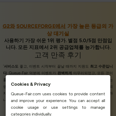
G2와
SOURCEFORGE에서
가장 높은 등급의 가
상 대기실
사용하기 가장 쉬운 1위 평가. 별점 5.0/5점 만점입
니다. 모든 지표에서 2위 공급업체를 능가합니다.
고객 만족
후기
‘
서비스도
좋고, 이벤트 시작부터 끝날 때까지 지원도
최고 수준입니
다
. Queue-Fair 덕분에 이벤트가
완벽하게
마무리되었고, 모든 것이
훌륭하게
작동했습니다
👍 Queue-Fair 서비스를
선택하길
잘했다는
Cookies & Privacy
생각이 듭니다. Queue-Fair 덕분에 인프라에 타격을 주거나 다운되
지
않고도
온라인 티켓을 판매할 수 있었습니다. 불만스러운 점은 하
Queue-Fair.com uses cookies to provide content
나도 없습니다.
전반적으로
서비스가 훌륭합니다.’
and improve your experience. You can accept all
cookie usage or use settings to manage
categories individually.