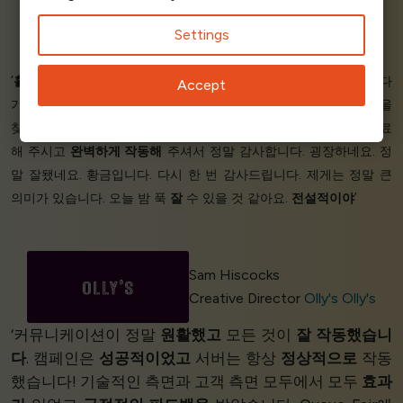
Guram Adamia - Ticketing
Settings
Black Sea Arena
‘
훌륭합니다.
지난번 인기 프로모션을 Queue-Fair 없이 진행하려다
Accept
가 웹사이트가 또
다운될까
봐 밤잠을 설치기도 했습니다. 솔루션을
찾게 되어 정말
기쁩니다
.
하루도
안 되는 시간 내에 이 설정을 완료
해 주시고
완벽하게 작동해
주셔서 정말 감사합니다. 굉장하네요. 정
말 잘됐네요. 황금입니다. 다시 한 번 감사드립니다. 제게는 정말 큰
의미가 있습니다. 오늘 밤 푹
잘
수 있을 것 같아요.
전설적이야
’
Sam Hiscocks
Creative Director
Olly's Olly's
‘커뮤니케이션이 정말
원활했고
모든 것이
잘 작동했습니
다
. 캠페인은
성공적이었고
서버는 항상
정상적으로
작동
했습니다! 기술적인 측면과 고객 측면 모두에서 모두
효과