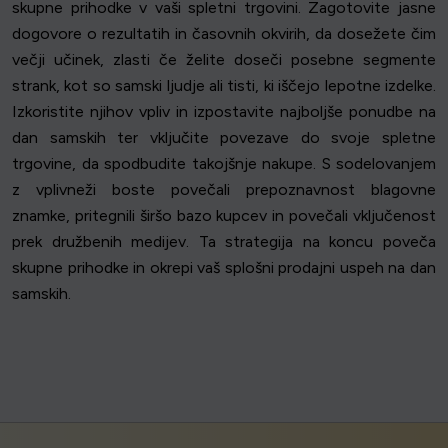
skupne prihodke v vaši spletni trgovini. Zagotovite jasne
dogovore o rezultatih in časovnih okvirih, da dosežete čim
večji učinek, zlasti če želite doseči posebne segmente
strank, kot so samski ljudje ali tisti, ki iščejo lepotne izdelke.
Izkoristite njihov vpliv in izpostavite najboljše ponudbe na
dan samskih ter vključite povezave do svoje spletne
trgovine, da spodbudite takojšnje nakupe. S sodelovanjem
z vplivneži boste povečali prepoznavnost blagovne
znamke, pritegnili širšo bazo kupcev in povečali vključenost
prek družbenih medijev. Ta strategija na koncu poveča
skupne prihodke in okrepi vaš splošni prodajni uspeh na dan
samskih.