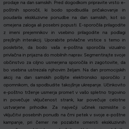
prodaje na dan samskih. Pred dogodkom pripravite vrsto e-
poštnih sporočil, ki bodo spodbudila pričakovanje in
poudarila ekskluzivne ponudbe na dan samskih, kot so
omejena zaloga ali posebni popusti. E-sporočila prilagodite
z imeni prejemnikov in vsebino prilagodite na podlagi
prejšnjih interakcij. Uporabite privlačne vrstice s temo in
poskrbite, da bodo vaša e-poštna sporočila vizualno
privlačna in prijazna do mobilnih naprav. Segmentirajte svoje
občinstvo za ciljno usmerjena sporočila in zagotovite, da
bo vsebina ustrezala njihovim željam. Na dan promocijskih
akcij na dan samskih pošljite elektronsko sporočilo z
opomnikom, da spodbudite takojšnje ukrepanje. Učinkovito
e-poštno trženje usmerja promet v vašo spletno trgovino
in povečuje vključenost strank, kar povečuje celotne
ustvarjene prihodke. Za največji učinek razmislite o
vključitvi posebnih ponudb na črni petek v svoje e-poštne
kampanje, pri čemer ne pozabite omeniti ekskluzivnih