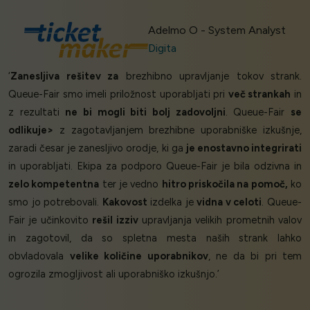
Adelmo O - System Analyst
Digita
‘
Zanesljiva rešitev za
brezhibno upravljanje tokov strank.
Queue-Fair smo imeli priložnost uporabljati pri
več strankah
in
z rezultati
ne bi mogli biti bolj zadovoljni
. Queue-Fair
se
odlikuje>
z zagotavljanjem brezhibne uporabniške izkušnje,
zaradi česar je zanesljivo orodje, ki ga
je enostavno integrirati
in uporabljati. Ekipa za podporo Queue-Fair je bila odzivna in
zelo kompetentna
ter je vedno
hitro priskočila na pomoč,
ko
smo jo potrebovali.
Kakovost
izdelka je
vidna v celoti
. Queue-
Fair je učinkovito
rešil izziv
upravljanja velikih prometnih valov
in zagotovil, da so spletna mesta naših strank lahko
obvladovala
velike količine uporabnikov
, ne da bi pri tem
ogrozila zmogljivost ali uporabniško izkušnjo.’