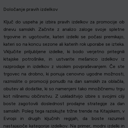
Določanje pravih izdelkov
Ključ do uspeha je izbira pravih izdelkov za promocije ob
dnevu samskih. Začnite z analizo zaloge svoje spletne
trgovine in ugotovite, kateri izdelki se počasi premikajo,
kateri so na koncu sezone ali katerih rok uporabe se izteka.
Vključite priljubljene izdelke, ki bodo verjetno pritegnili
kitajske potrošnike, in ustvarite mešanico izdelkov iz
razprodaje in izdelkov z visokim povpraševanjem. Če ste
trgovec na drobno, ki ponuja cenovno ugodne možnosti,
razmislite o promociji ponudb na dan samskih za oblačila,
obutev ali dodatke, ki so namenjeni tako množičnemu trgu
kot nišnemu občinstvu. Z uskladitvijo izbire s svojimi cilji
boste zagotovili doslednost prodajne strategije za dan
samskih. Poleg tega raziskujte tržne trende na Kitajskem, v
Evropi in drugih ključnih regijah, da boste razumeli
nastajajoče kategorije izdelkov. Na primer, modni izdelki in