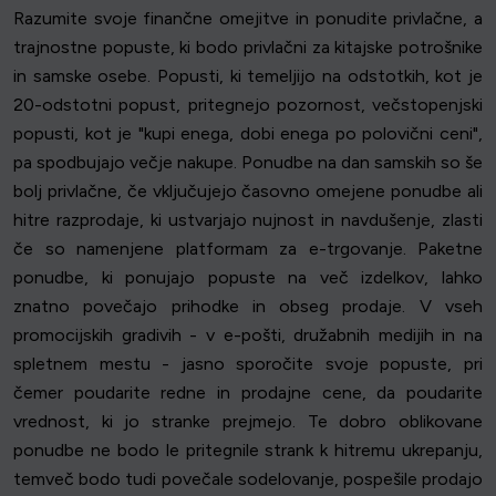
Razumite svoje finančne omejitve in ponudite privlačne, a
trajnostne popuste, ki bodo privlačni za kitajske potrošnike
in samske osebe. Popusti, ki temeljijo na odstotkih, kot je
20-odstotni popust, pritegnejo pozornost, večstopenjski
popusti, kot je "kupi enega, dobi enega po polovični ceni",
pa spodbujajo večje nakupe. Ponudbe na dan samskih so še
bolj privlačne, če vključujejo časovno omejene ponudbe ali
hitre razprodaje, ki ustvarjajo nujnost in navdušenje, zlasti
če so namenjene platformam za e-trgovanje. Paketne
ponudbe, ki ponujajo popuste na več izdelkov, lahko
znatno povečajo prihodke in obseg prodaje. V vseh
promocijskih gradivih - v e-pošti, družabnih medijih in na
spletnem mestu - jasno sporočite svoje popuste, pri
čemer poudarite redne in prodajne cene, da poudarite
vrednost, ki jo stranke prejmejo. Te dobro oblikovane
ponudbe ne bodo le pritegnile strank k hitremu ukrepanju,
temveč bodo tudi povečale sodelovanje, pospešile prodajo