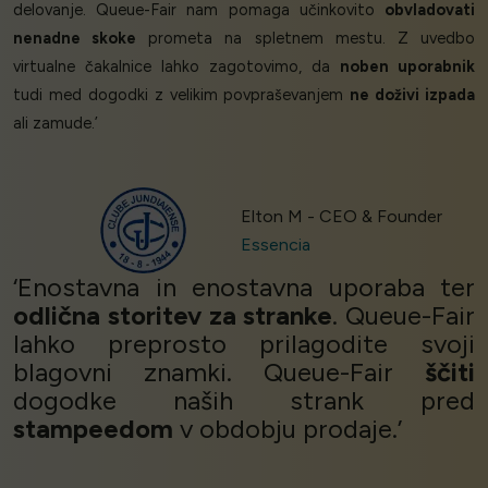
delovanje. Queue-Fair nam pomaga učinkovito
obvladovati
nenadne skoke
prometa na spletnem mestu. Z uvedbo
virtualne čakalnice lahko zagotovimo, da
noben uporabnik
tudi med dogodki z velikim povpraševanjem
ne doživi izpada
ali zamude.’
Elton M - CEO & Founder
Essencia
‘Enostavna in enostavna uporaba ter
odlična storitev za stranke
. Queue-Fair
lahko preprosto prilagodite svoji
blagovni znamki. Queue-Fair
ščiti
dogodke naših strank pred
stampeedom
v obdobju prodaje.’