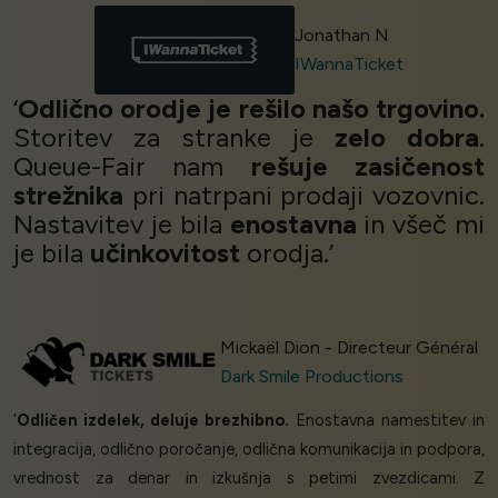
Jonathan N
IWannaTicket
‘
Odlično orodje je rešilo našo trgovino.
Storitev za stranke je
zelo dobra
.
Queue-Fair nam
rešuje zasičenost
strežnika
pri natrpani prodaji vozovnic.
Nastavitev je bila
enostavna
in všeč mi
je bila
učinkovitost
orodja.’
Mickaël Dion - Directeur Général
Dark Smile Productions
‘
Odličen izdelek, deluje brezhibno.
Enostavna namestitev in
integracija, odlično poročanje, odlična komunikacija in podpora,
vrednost za denar in izkušnja s petimi zvezdicami. Z