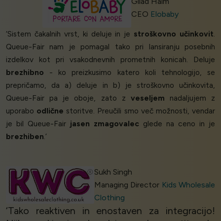
Gilad Haim
CEO
Elobaby
‘Sistem čakalnih vrst, ki deluje in je
stroškovno učinkovit
.
Queue-Fair nam je pomagal tako pri lansiranju posebnih
izdelkov kot pri vsakodnevnih prometnih konicah. Deluje
brezhibno
- ko preizkusimo katero koli tehnologijo, se
prepričamo, da a) deluje in b) je stroškovno učinkovita,
Queue-Fair pa je oboje, zato z
veseljem
nadaljujem z
uporabo
odlične
storitve. Preučili smo več možnosti, vendar
je bil Queue-Fair
jasen zmagovalec
glede na ceno in je
brezhiben
.’
Sukh Singh
Managing Director
Kids Wholesale
Clothing
‘Tako reaktiven in enostaven za integracijo!