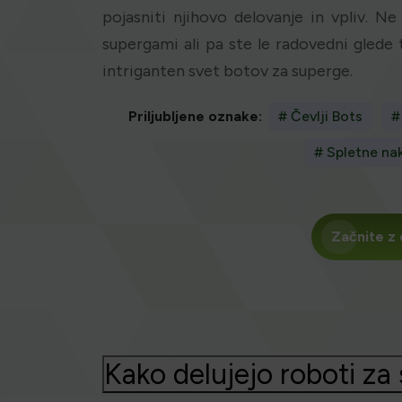
pojasniti njihovo delovanje in vpliv. N
supergami ali pa ste le radovedni glede
intriganten svet botov za superge.
Priljubljene oznake:
# Čevlji Bots
#
# Spletne na
Začnite z
Kako delujejo roboti za