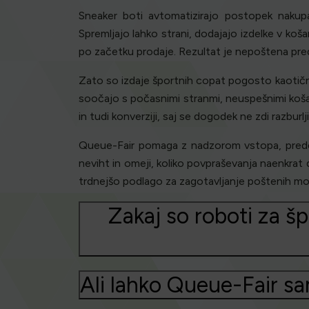
Sneaker boti avtomatizirajo postopek nakupa
Spremljajo lahko strani, dodajajo izdelke v koš
po začetku prodaje. Rezultat je nepoštena pre
Zato so izdaje športnih copat pogosto kaotične
soočajo s počasnimi stranmi, neuspešnimi koša
in tudi konverziji, saj se dogodek ne zdi razburlj
Queue-Fair pomaga z nadzorom vstopa, preden
neviht in omeji, koliko povpraševanja naenkrat
trdnejšo podlago za zagotavljanje poštenih mo
Zakaj so roboti za š
Ali lahko Queue-Fair s