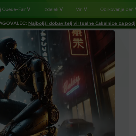
j Queue-Fair
Izdelek
Viri
Oblikovanje cen
AGOVALEC:
Najboljši dobavitelj virtualne čakalnice za podj