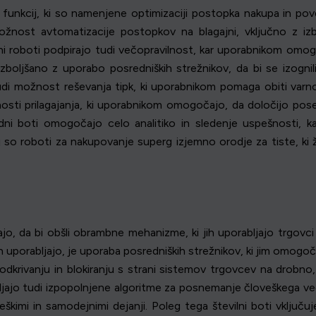
funkcij, ki so namenjene optimizaciji postopka nakupa in pov
nost avtomatizacije postopkov na blagajni, vključno z izbiro
 roboti podpirajo tudi večopravilnost, kar uporabnikom omogoč
zboljšano z uporabo posredniških strežnikov, da bi se izognil
di možnost reševanja tipk, ki uporabnikom pomaga obiti varn
ti prilagajanja, ki uporabnikom omogočajo, da določijo posebn
ni boti omogočajo celo analitiko in sledenje uspešnosti, 
j so roboti za nakupovanje superg izjemno orodje za tiste, ki
ajo, da bi obšli obrambne mehanizme, ki jih uporabljajo trgovc
jih uporabljajo, je uporaba posredniških strežnikov, ki jim omogo
o odkrivanju in blokiranju s strani sistemov trgovcev na drob
bljajo tudi izpopolnjene algoritme za posnemanje človeškega 
škimi in samodejnimi dejanji. Poleg tega številni boti vključ