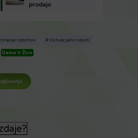
prodajo
ltriranje robotov
# Ustvarjalni roboti
Demo V Živo
ljivostjo
izdaje?