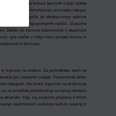
ah superg. Ko je kultura športnih copat dobila
roste skripte za avtomatizacijo postopka nakupa,
kom pogosto omogočili, da obidejo norijo spletne
ustvarjanju bolj izpopolnjenih različic. Sčasoma
alcev. Danes so osnovni pripomoček v skupnosti
sti. Igra mačke z mišjo med razvijalci botov in
pravičnosti in dostopu.
 in trgovce na drobno. Za potrošnike, zlasti za
evanju po omejenih izdajah. Posamezniki lahko
ročnim nakupom. Na strani trgovcev na drobno pa
ga so se povečala prizadevanja za razvoj ukrepov
na dinamiko trga, saj pogosto prispeva k hitrim
evanje zapletenosti sodobne kulture superg in