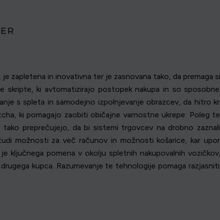
KER
e, je zapletena in inovativna ter je zasnovana tako, da premaga 
 skripte, ki avtomatizirajo postopek nakupa in so sposobne o
ganje s spleta in samodejno izpolnjevanje obrazcev, da hitro krm
aptcha, ki pomagajo zaobiti običajne varnostne ukrepe. Poleg t
 in tako preprečujejo, da bi sistemi trgovcev na drobno zaznal
o tudi možnosti za več računov in možnosti košarice, kar up
je ključnega pomena v okolju spletnih nakupovalnih vozičkov,
a drugega kupca. Razumevanje te tehnologije pomaga razjasniti