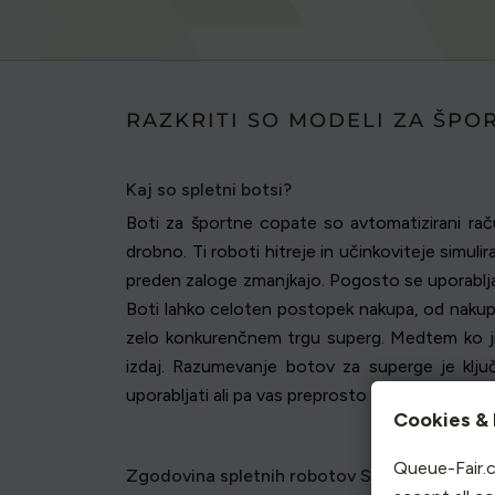
RAZKRITI SO MODELI ZA ŠPO
Kaj so spletni botsi?
Boti za športne copate so avtomatizirani raču
drobno. Ti roboti hitreje in učinkoviteje simu
preden zaloge zmanjkajo. Pogosto se uporabljajo
Boti lahko celoten postopek nakupa, od nakupa 
zelo konkurenčnem trgu superg. Medtem ko jih 
izdaj. Razumevanje botov za superge je klju
uporabljati ali pa vas preprosto zanima, kako vpl
Cookies & 
Queue-Fair.c
Zgodovina spletnih robotov Sneaker Bots