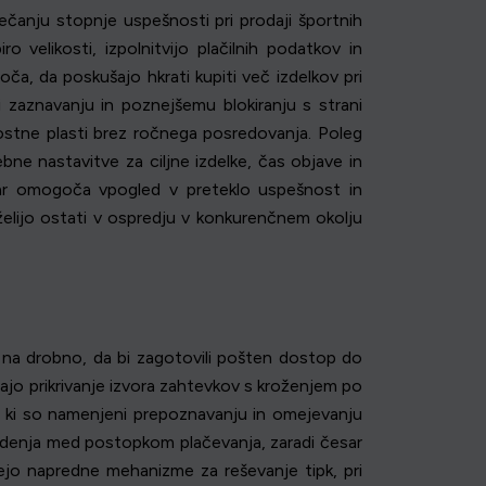
ečanju stopnje uspešnosti pri prodaji športnih
 velikosti, izpolnitvijo plačilnih podatkov in
a, da poskušajo hkrati kupiti več izdelkov pri
i zaznavanju in poznejšemu blokiranju s strani
ostne plasti brez ročnega posredovanja. Poleg
e nastavitve za ciljne izdelke, čas objave in
kar omogoča vpogled v preteklo uspešnost in
 želijo ostati v ospredju v konkurenčnem okolju
i na drobno, da bi zagotovili pošten dostop do
čajo prikrivanje izvora zahtevkov s kroženjem po
no, ki so namenjeni prepoznavanju in omejevanju
vedenja med postopkom plačevanja, zaradi česar
ujejo napredne mehanizme za reševanje tipk, pri