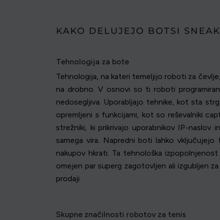
KAKO DELUJEJO BOTSI SNEA
Tehnologija za bote
Tehnologija, na kateri temeljijo roboti za čevlj
na drobno. V osnovi so ti roboti programirane
nedosegljiva. Uporabljajo tehnike, kot sta str
opremljeni s funkcijami, kot so reševalniki c
strežniki, ki prikrivajo uporabnikov IP-naslov
samega vira. Napredni boti lahko vključujej
nakupov hkrati. Ta tehnološka izpopolnjenost 
omejen par superg zagotovljen ali izgubljen z
prodaji.
Skupne značilnosti robotov za tenis