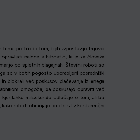
sisteme proti robotom, ki jih vzpostavijo trgovci
pravljati naloge s hitrostjo, ki je za človeka
arijo po spletnih blagajnah. Številni roboti so
ega so v botih pogosto uporabljeni posredniški
i in blokirali več poskusov plačevanja iz enega
orabnikom omogoča, da poskušajo opraviti več
 kjer lahko milisekunde odločajo o tem, ali bo
, kako roboti ohranjajo prednost v konkurenčni