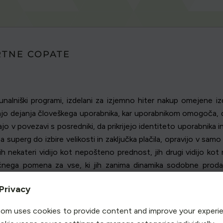
RTNE COPATE
nalniški programi, izdelani za izjemno hiter nakup omejene izd
lirajo dejanja človeškega uporabnika, kar uporabnikom omogoča, d
 v povezavi s posredniki, da prikrijejo identiteto uporabnika i
superg do izbire velikosti in zaključka plačila, opravijo v samo
nekateri vidijo kot nepošteno prednost, jih drugi vidijo kot 
čnega pomena za vse, ki jih zanima dinamika sodobne prodaj
ivajo na trg.
Privacy
om uses cookies to provide content and improve your experi