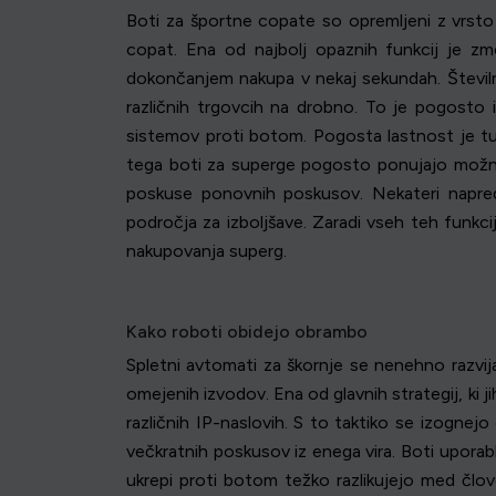
Boti za športne copate so opremljeni z vrsto 
copat. Ena od najbolj opaznih funkcij je zmož
dokončanjem nakupa v nekaj sekundah. Številni
različnih trgovcih na drobno. To je pogosto i
sistemov proti botom. Pogosta lastnost je tu
tega boti za superge pogosto ponujajo možnos
poskuse ponovnih poskusov. Nekateri napred
področja za izboljšave. Zaradi vseh teh funkci
nakupovanja superg.
Kako roboti obidejo obrambo
Spletni avtomati za škornje se nenehno razvij
omejenih izvodov. Ena od glavnih strategij, ki 
različnih IP-naslovih. S to taktiko se izognej
večkratnih poskusov iz enega vira. Boti upora
ukrepi proti botom težko razlikujejo med člove