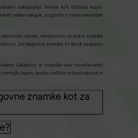
anjem nakupujejo hitreje kot običajni kupci.
opraviti velike nakupe, pogosto v nekaj sekundah
o v začetnem navalu, medtem ko se prave stranke
iložnost. Za blagovne znamke to škodi zaupanju
lno čakalnico, ki zmanjša vpliv osveževalnih
irnejši zagon, boljšo zaščito infrastrukture in
lagovne znamke kot za
te?