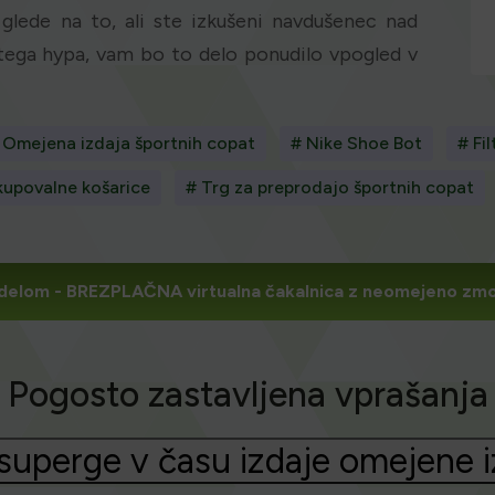
e glede na to, ali ste izkušeni navdušenec nad
 tega hypa, vam bo to delo ponudilo vpogled v
 Omejena izdaja športnih copat
# Nike Shoe Bot
# Fi
kupovalne košarice
# Trg za preprodajo športnih copat
 delom
- BREZPLAČNA virtualna čakalnica z neomejeno zmog
Pogosto zastavljena vprašanja
 superge v času izdaje omejene 