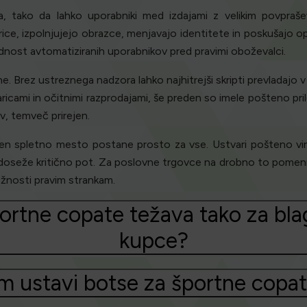
, tako da lahko uporabniki med izdajami z velikim povprašev
arice, izpolnjujejo obrazce, menjavajo identitete in poskušajo 
dnost avtomatiziranih uporabnikov pred pravimi oboževalci.
. Brez ustreznega nadzora lahko najhitrejši skripti prevladaj
ricami in očitnimi razprodajami, še preden so imele pošteno pr
iv, temveč prirejen.
 spletno mesto postane prosto za vse. Ustvari pošteno virtua
 doseže kritično pot. Za poslovne trgovce na drobno to pomeni m
žnosti pravim strankam.
portne copate težava tako za b
kupce?
am ustavi botse za športne copa