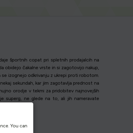
aje športnih copat pri spletnih prodajalcih na
a obidejo čakalne vrste in si zagotovijo nakup,
n se izognejo odkrivanju z ukrepi proti robotom.
 nekaj sekundah, kar jim zagotavlja prednost na
nujno orodje v tekmi za pridobitev najnovejših
e superg, ne glede na to, ali jih nameravate
ence. You can