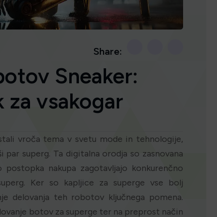
Share:
otov Sneaker:
k za vsakogar
stali vroča tema v svetu mode in tehnologije,
ejši par superg. Ta digitalna orodja so zasnovana
o postopka nakupa zagotavljajo konkurenčno
uperg. Ker so kapljice za superge vse bolj
vanje delovanja teh robotov ključnega pomena.
lovanje botov za superge ter na preprost način