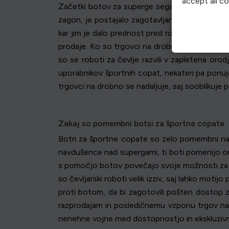
accept all c
Začetki botov za superge segajo v zgodnja let
zagon, je postajalo zagotavljanje želenih izdaj
kar jim je dalo prednost pred ročnimi kupci. Ti
prodaje. Ko so trgovci na drobno to opazili, so
so se roboti za čevlje razvili v zapletena or
uporabnikov športnih copat, nekateri pa ponuja
trgovci na drobno se nadaljuje, saj sooblikuje 
Zakaj so pomembni botsi za športne copate
Botri za športne copate so zelo pomembni na po
navdušence nad supergami, ti boti pomenijo o
s pomočjo botov povečajo svoje možnosti za pri
so čevljarski roboti velik izziv, saj lahko mot
proti botom, da bi zagotovili pošten dostop za
razprodajam in posledičnemu vzponu trgov nad
nenehne vojne med dostopnostjo in ekskluzivnos