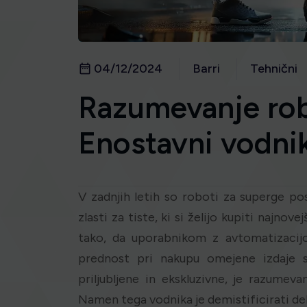
04/12/2024
Barri
Tehnični
Razumevanje rob
Enostavni vodni
V zadnjih letih so roboti za superge po
zlasti za tiste, ki si želijo kupiti najnov
tako, da uporabnikom z avtomatizacij
prednost pri nakupu omejene izdaje s
priljubljene in ekskluzivne, je razume
Namen tega vodnika je demistificirati de