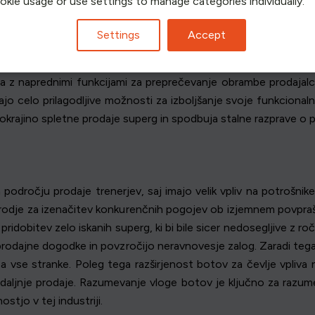
ookie usage or use settings to manage categories individually.
a 2010, ko je začelo naraščati povpraševanje po omejenih izdaj
 vse večji izziv. Podjetni posamezniki so začeli razvijati prep
Settings
Accept
 prvi roboti so bili osnovni, vendar učinkoviti, saj so uporabni
 uvedli strategije proti robotom, kar je razvijalce spodbudilo k 
odja z naprednimi funkcijami za preprečevanje obrambe prodaj
jo celo prilagodljive možnosti za izboljšanje svoje funkcionalno
pokrajino spletne prodaje superg in spodbuja stalne razprave o 
dročju prodaje trenerjev, saj imajo velik vpliv na potrošnike
rodje za izenačitev konkurenčnih pogojev ob izjemnem povpraš
dobitev zelo iskanih superg, ki bi bile sicer nedosegljive z 
ijo prodajne dogodke in povzročijo neravnovesje zalog. Zaradi te
 vse stranke. Poleg tega razširjenost botov za čevlje vpliva 
aljnje prodaje. Razumevanje vloge botov je ključno za razum
tjo v tej industriji.