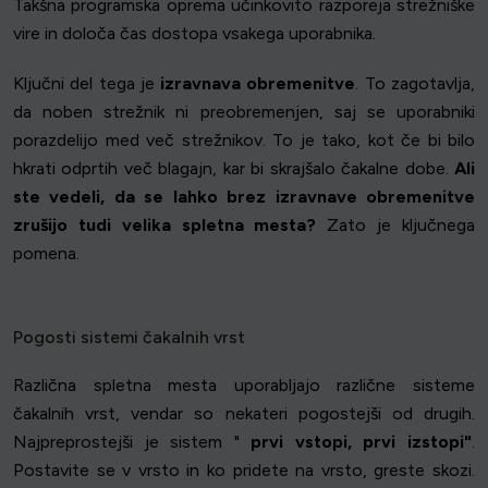
Takšna programska oprema učinkovito razporeja strežniške
vire in določa čas dostopa vsakega uporabnika.
Ključni del tega je
izravnava obremenitve
. To zagotavlja,
da noben strežnik ni preobremenjen, saj se uporabniki
porazdelijo med več strežnikov. To je tako, kot če bi bilo
hkrati odprtih več blagajn, kar bi skrajšalo čakalne dobe.
Ali
ste vedeli, da se lahko brez izravnave obremenitve
zrušijo tudi velika spletna mesta?
Zato je ključnega
pomena.
Pogosti sistemi čakalnih vrst
Različna spletna mesta uporabljajo različne sisteme
čakalnih vrst, vendar so nekateri pogostejši od drugih.
Najpreprostejši je sistem "
prvi vstopi, prvi izstopi"
.
Postavite se v vrsto in ko pridete na vrsto, greste skozi.