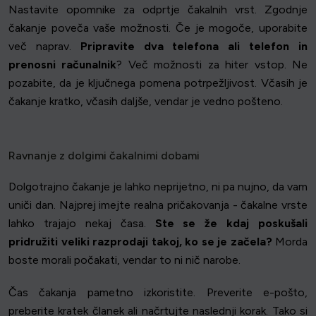
Nastavite opomnike za odprtje čakalnih vrst. Zgodnje
čakanje poveča vaše možnosti. Če je mogoče, uporabite
več naprav.
Pripravite dva telefona ali telefon in
prenosni računalnik
? Več možnosti za hiter vstop. Ne
pozabite, da je ključnega pomena potrpežljivost. Včasih je
čakanje kratko, včasih daljše, vendar je vedno pošteno.
Ravnanje z dolgimi čakalnimi dobami
Dolgotrajno čakanje je lahko neprijetno, ni pa nujno, da vam
uniči dan. Najprej imejte realna pričakovanja - čakalne vrste
lahko trajajo nekaj časa.
Ste se že kdaj poskušali
pridružiti veliki razprodaji takoj, ko se je začela?
Morda
boste morali počakati, vendar to ni nič narobe.
Čas čakanja pametno izkoristite. Preverite e-pošto,
preberite kratek članek ali načrtujte naslednji korak. Tako si