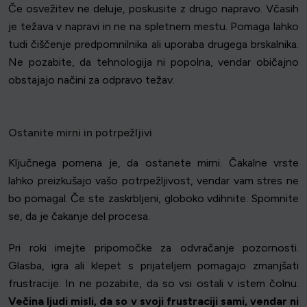
Če osvežitev ne deluje, poskusite z drugo napravo. Včasih
je težava v napravi in ne na spletnem mestu. Pomaga lahko
tudi čiščenje predpomnilnika ali uporaba drugega brskalnika.
Ne pozabite, da tehnologija ni popolna, vendar običajno
obstajajo načini za odpravo težav.
Ostanite mirni in potrpežljivi
Ključnega pomena je, da ostanete mirni. Čakalne vrste
lahko preizkušajo vašo potrpežljivost, vendar vam stres ne
bo pomagal. Če ste zaskrbljeni, globoko vdihnite. Spomnite
se, da je čakanje del procesa.
Pri roki imejte pripomočke za odvračanje pozornosti.
Glasba, igra ali klepet s prijateljem pomagajo zmanjšati
frustracije. In ne pozabite, da so vsi ostali v istem čolnu.
Večina ljudi misli, da so v svoji frustraciji sami, vendar ni