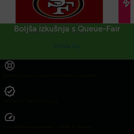
Boljša izkušnja s Queue-Fair
Začnite zdaj
Brezplačno usposabljanje in 24-urna linija za pomoč
Skladnost z GDPR in WCAG 2.2
100-odstotna razpoložljivost v zadnjih 12 mesecih