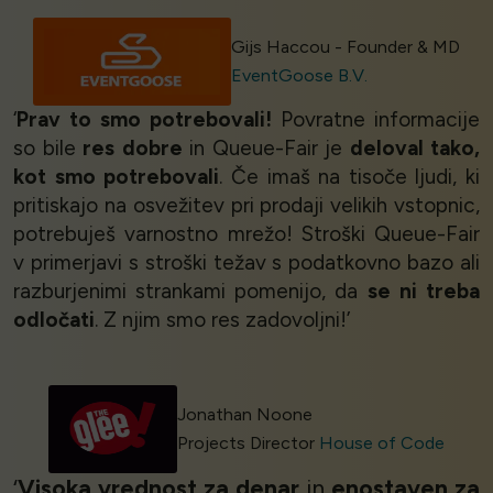
Gijs Haccou - Founder & MD
EventGoose B.V.
‘
Prav to smo potrebovali!
Povratne informacije
so bile
res dobre
in Queue-Fair je
deloval tako,
kot smo potrebovali
. Če imaš na tisoče ljudi, ki
pritiskajo na osvežitev pri prodaji velikih vstopnic,
potrebuješ varnostno mrežo! Stroški Queue-Fair
v primerjavi s stroški težav s podatkovno bazo ali
razburjenimi strankami pomenijo, da
se ni treba
odločati
. Z njim smo res zadovoljni!’
Jonathan Noone
Projects Director
House of Code
‘
Visoka vrednost za denar
in
enostaven za