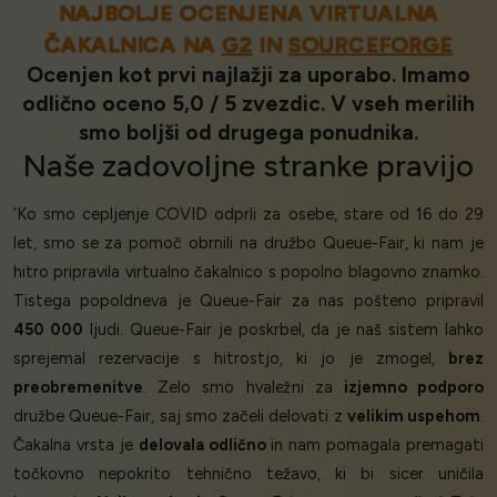
NAJBOLJE OCENJENA VIRTUALNA
ČAKALNICA NA
G2
IN
SOURCEFORGE
Ocenjen kot prvi najlažji za uporabo. Imamo
odlično oceno 5,0 / 5 zvezdic. V vseh merilih
smo boljši od drugega ponudnika.
Naše
zadovoljne stranke
pravijo
‘Ko smo cepljenje COVID odprli za osebe, stare od 16 do 29
let, smo se za pomoč obrnili na družbo Queue-Fair, ki nam je
hitro pripravila virtualno čakalnico s popolno blagovno znamko.
Tistega popoldneva je Queue-Fair za nas pošteno pripravil
450 000
ljudi. Queue-Fair je poskrbel, da je naš sistem lahko
sprejemal rezervacije s hitrostjo, ki jo je zmogel,
brez
preobremenitve
. Zelo smo hvaležni za
izjemno podporo
družbe Queue-Fair, saj smo začeli delovati z
velikim uspehom
.
Čakalna vrsta je
delovala odlično
in nam pomagala premagati
točkovno nepokrito tehnično težavo, ki bi sicer uničila