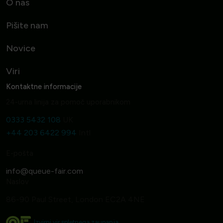
O nas
Pišite nam
Novice
Viri
Kontaktne informacije
24-urna linija za pomoč uporabnikom
0333 5432 108
UK
+44 203 6422 994
Intl
E-pošta
Naslov
86-90 Paul Street, London EC2A 4NE
Izvirni vir spletnega zaupanja