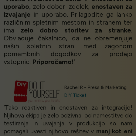
uporabo,
zelo dober izdelek,
enostaven za
izvajanje
in uporabo. Prilagodite ga lahko
različnim spletnim mestom in stranem ter
ima
zelo dobro storitev za stranke
.
Obvladuje čakalnico, da ne obremenjuje
naših spletnih strani med zagonom
pomembnih dogodkov za prodajo
vstopnic.
Priporočamo!
’
Rachel R - Press & Marketing
DIY Ticket
‘Tako reaktiven in enostaven za integracijo!
Njihova ekipa je zelo odzivna: od namestitve do
testiranja in uvajanja v produkcijo so nam
pomagali uvesti njihovo rešitev v
manj kot eni