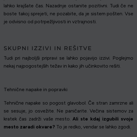
lahko krajšate čas. Nazadnje ostanite pozitivni. Tudi če ne
boste takoj sprejeti, ne pozabite, da je sistem pošten. Vse
je odvisno od potrpežljivosti in vztrajnosti.
SKUPNI IZZIVI IN REŠITVE
Tudi pri najboljši pripravi se lahko pojavijo izzivi. Poglejmo
nekaj najpogostejših težav in kako jih učinkovito rešiti.
Tehnične napake in popravki
Tehnične napake so pogost glavobol. Če stran zamrzne ali
se sesuje, jo osvežite. Ne paničarite. Večina sistemov za
kratek čas zadrži vaše mesto.
Ali ste kdaj izgubili svoje
mesto zaradi okvare?
To je redko, vendar se lahko zgodi.