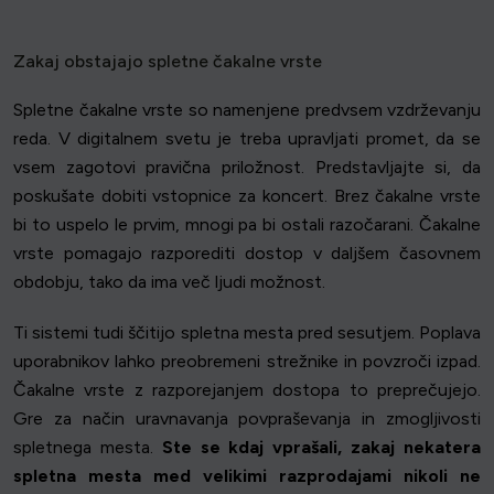
Zakaj obstajajo spletne čakalne vrste
Spletne čakalne vrste so namenjene predvsem vzdrževanju
reda. V digitalnem svetu je treba upravljati promet, da se
vsem zagotovi pravična priložnost. Predstavljajte si, da
poskušate dobiti vstopnice za koncert. Brez čakalne vrste
bi to uspelo le prvim, mnogi pa bi ostali razočarani. Čakalne
vrste pomagajo razporediti dostop v daljšem časovnem
obdobju, tako da ima več ljudi možnost.
Ti sistemi tudi ščitijo spletna mesta pred sesutjem. Poplava
uporabnikov lahko preobremeni strežnike in povzroči izpad.
Čakalne vrste z razporejanjem dostopa to preprečujejo.
Gre za način uravnavanja povpraševanja in zmogljivosti
spletnega mesta.
Ste se kdaj vprašali, zakaj nekatera
spletna mesta med velikimi razprodajami nikoli ne