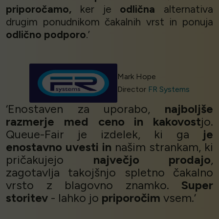
priporočamo,
ker je
odlična
alternativa
drugim ponudnikom čakalnih vrst in ponuja
odlično podporo
.’
Mark Hope
Director
FR Systems
‘Enostaven za uporabo,
najboljše
razmerje med ceno in kakovost
jo.
Queue-Fair je izdelek, ki ga
je
enostavno uvesti in
našim strankam, ki
pričakujejo
največjo prodajo
,
zagotavlja takojšnjo spletno čakalno
vrsto z blagovno znamko.
Super
storitev
- lahko jo
priporočim
vsem.’