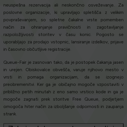
neuspešna rezervacija ali neskončno osveževanje. Za
poslovne organizacije, ki upravljajo spletišča z velikim
povpraševanjem, so spletne čakalne vrste pomemben
način za ohranjanje pravičnosti in zagotavljanje
razpoložljivosti storitev v času konic. Pogosto se
uporabljajo za prodajo vstopnic, lansiranje izdelkov, prijave
in časovno občutljive registracije.
Queue-Fair je zasnovan tako, da je postopek čakanja jasen
in urejen. Obiskovalce obvešča, varuje njihovo mesto v
vrsti in pomaga organizacijam, da se izognejo
preobremenitvi. Ker ga je običajno mogoče vzpostaviti v
približno petih minutah z eno samo vrstico kode in ga je
mogoče zagnati prek storitve Free Queue, podjetjem
omogoča hiter način za izboljšanje odpornosti in zaupanja
strank.