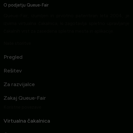
O podjetju Queue-Fair
Queue-Fair, izumljen in prvotno patentiran leta 2004, je
izvirna virtualna čakalnica, ki zagotavlja spletno upravljanje
čakalnih vrst za zasedena spletna mesta in aplikacije.
Naše storitve
Pregled
Rešitev
Za razvijalce
Zakaj Queue-Fair
Koristne povezave
Virtualna čakalnica