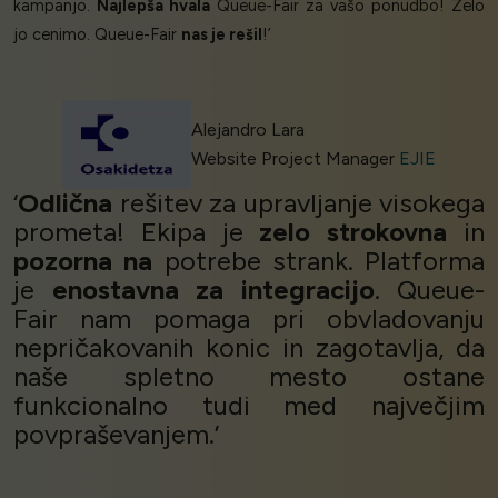
kampanjo.
Najlepša hvala
Queue-Fair za vašo ponudbo! Zelo
jo cenimo. Queue-Fair
nas je rešil
!’
Alejandro Lara
Website Project Manager
EJIE
‘
Odlična
rešitev za upravljanje visokega
prometa! Ekipa je
zelo strokovna
in
pozorna na
potrebe strank. Platforma
je
enostavna za integracijo
. Queue-
Fair nam pomaga pri obvladovanju
nepričakovanih konic in zagotavlja, da
naše spletno mesto ostane
funkcionalno tudi med največjim
povpraševanjem.’