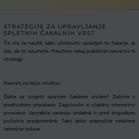
STRATEGIJE ZA UPRAVLJANJE
SPLETNIH ČAKALNIH VRST
Če ste se naučili, kako učinkovito upravljati to čakanje, je
čas, da to razumete. Preučimo nekaj praktičnih nasvetov in
strategij.
Nasveti za lažjo izkušnjo
Želite se izogniti spletnim čakalnim vrstam? Začnite s
predhodnimi pripravami. Zagotovite si stabilno internetno
povezavo. Uporabite zanesljiv brskalnik in pred dogodkom
počistite predpomnilnik. Tako lahko preprečite nekatere
tehnične težave.