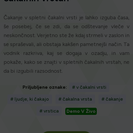
Čakanje v spletni čakalni vrsti je lahko izguba časa,
še posebej, če se zdi, da se odštevanje vleče v
neskončnost. Verjetno ste že kdaj strmeli v zaslon in
se spraševali, ali obstaja kakšen pametnejši način. Ta
vodnik razkriva, kaj se dogaja v ozadju, in vam
pokaže, kako se znajti v spletnih čakalnih vrstah, ne
da bi izgubili razsodnost.
Priljubljene oznake:
# v čakalni vrsti
# ljudje, ki čakajo
# čakalna vrsta
# čakanje
# vrstica
Demo V Živo