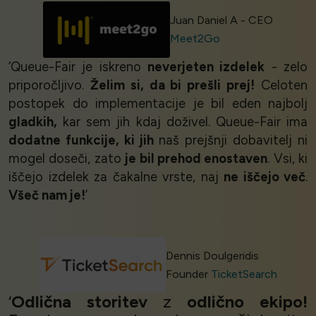
Juan Daniel A - CEO
Meet2Go
‘Queue-Fair je iskreno
neverjeten izdelek
- zelo
priporočljivo.
Želim si, da bi prešli prej!
Celoten
postopek do implementacije je bil eden najbolj
gladkih,
kar sem jih kdaj doživel. Queue-Fair ima
dodatne funkcije, ki jih
naš prejšnji dobavitelj ni
mogel doseči, zato
je bil prehod enostaven
. Vsi, ki
iščejo izdelek za čakalne vrste, naj
ne iščejo več
.
Všeč nam je!
’
Dennis Doulgeridis
Founder
TicketSearch
‘
Odlična storitev
z
odlično ekipo!