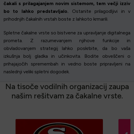
čakali s prilagajanjem novim sistemom, tem večji izziv
bo to lahko predstavljalo.
Ostanite prilagodljivi in v
prihodnjih čakalnih vrstah boste z lahkoto krmarili.
Spletne čakalne vrste so bistvene za upravljanje digitalnega
prometa. Z razumevanjem njihove funkcije in
obvladovanjem strategij lahko poskrbite, da bo vaša
izkušnja bolj gladka in učinkovita. Bodite obveščeni o
prihajajočih spremembah in vedno boste pripravljeni na
naslednji veliki spletni dogodek.
N
a
t
i
s
o
č
e
v
o
d
i
l
n
i
h
o
r
g
a
n
i
z
a
c
i
j
z
a
u
p
a
n
a
š
i
m
r
e
š
i
t
v
a
m
z
a
č
a
k
a
l
n
e
v
r
s
t
e
.