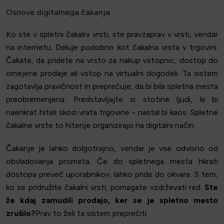
Osnove digitalnega čakanja
Ko ste v spletni čakalni vrsti, ste pravzaprav v vrsti, vendar
na internetu. Deluje podobno kot čakalna vrsta v trgovini.
Čakate, da pridete na vrsto za nakup vstopnic, dostop do
omejene prodaje ali vstop na virtualni dogodek. Ta sistem
zagotavlja pravičnost in preprečuje, da bi bila spletna mesta
preobremenjena. Predstavljajte si stotine ljudi, ki bi
naenkrat hiteli skozi vrata trgovine - nastal bi kaos. Spletne
čakalne vrste to hitenje organizirajo na digitalni način.
Čakanje je lahko dolgotrajno, vendar je vse odvisno od
obvladovanja prometa. Če do spletnega mesta hkrati
dostopa preveč uporabnikov, lahko pride do okvare. S tem,
ko se pridružite čakalni vrsti, pomagate vzdrževati red.
Ste
že kdaj zamudili prodajo, ker se je spletno mesto
zrušilo?
Prav to želi ta sistem preprečiti.