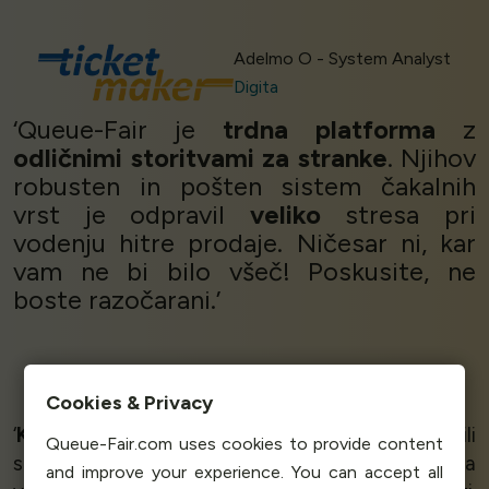
Adelmo O - System Analyst
Digita
‘Queue-Fair je
trdna platforma
z
odličnimi storitvami za stranke
. Njihov
robusten in pošten sistem čakalnih
vrst je odpravil
veliko
stresa pri
vodenju hitre prodaje. Ničesar ni, kar
vam ne bi bilo všeč! Poskusite, ne
boste razočarani.’
Michael Kennedy
Cookies & Privacy
Director
Quicket
‘
Kakovostni izdelek
in
zanesljiva storitev
. Bili
Queue-Fair.com uses cookies to provide content
smo presenečeni, kako
hitro
je bilo treba
and improve your experience. You can accept all