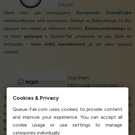
Church
‘Μετά από μια επιτυχημένη
Εκστρατεία CrowdCube
κατακλυσθήκαμε από ερωτήματα. Θέλαμε να βεβαιωθούμε ότι δεν
χάνουμε την επαφή με πιθανούς πελάτες.
Εντυπωσιαστήκαμε
με
το πόσο
γρήγορα
η Queue-Fair μπορούσε να μας βάλει σε
λειτουργία -
τόσο απλή εγκατάσταση
με μία μόνο γραμμή
κώδικα!’
Guy Stern
CEO
Legal Connection
Cookies & Privacy
‘
Τέλεια λύση
για το κατάστημά μας.
Τέλεια εξυπηρέτηση
,
απάντησαν στην αλληλογραφία μου ακόμα και τη νύχτα! Η
Queue-Fair.com uses cookies to provide content
καλύτερη υπηρεσία που συνάντησα τα τελευταία χρόνια.
and improve your experience. You can accept all
Εντυπωσιακή δίκαιη τιμολόγηση!
Είμαστε περισσότερο από
cookie usage or use settings to manage
ευχαριστημένοι με την υπηρεσία
. Συνήθως έχουμε υψηλές
categories individually.