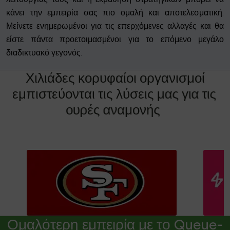
κάνει την εμπειρία σας πιο ομαλή και αποτελεσματική.
Μείνετε ενημερωμένοι για τις επερχόμενες αλλαγές και θα
είστε πάντα προετοιμασμένοι για το επόμενο μεγάλο
διαδικτυακό γεγονός.
Χ
ι
λ
ι
ά
δ
ε
ς
κ
ο
ρ
υ
φ
α
ί
ο
ι
ο
ρ
γ
α
ν
ι
σ
μ
ο
ί
ε
μ
π
ι
σ
τ
ε
ύ
ο
ν
τ
α
ι
τ
ι
ς
λ
ύ
σ
ε
ι
ς
μ
α
ς
γ
ι
α
τ
ι
ς
ο
υ
ρ
έ
ς
α
ν
α
μ
ο
ν
ή
ς
Ομαλότερη εμπειρία με το Queue-