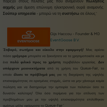
παρέχει στους πελάτες μας που αναμένουν
πωλήσεις
αιχμής
μια άμεση επώνυμη ηλεκτρονική ουρά αναμονής.
Σούπερ υπηρεσία
- μπορώ να τη
συστήσω
σε όλους.’
Gijs Haccou - Founder & MD
EventGoose B.V.
‘
Στιβαρό, σωτήριο και εύκολο στην εφαρμογή!
Μας αρέσει
πόσο
γρήγορα
μπορείτε να ξεκινήσετε να το χρησιμοποιείτε και με
ένα
πολύ φιλικό προς το χρήστη
περιβάλλον εργασίας.
Δεν
υπάρχουν μειονεκτήματα
από τη χρήση του Queue-Fair, το
οποίο
έλυσε το πρόβλημά μας
για τη διαχείριση της υψηλής
επισκεψιμότητας σε ορισμένες στιγμές, ώστε να μην χάνουμε καμία
πώληση και να διατηρούμε την εμπειρία των πελατών όσο το
δυνατόν καλύτερη! Όλα όσα περίμενα για την επίλυση των
προβλημάτων μου με την υψηλή επισκεψιμότητα επιλύθηκαν
αμέσως μόλις εφάρμοσα το Queue-Fair.’