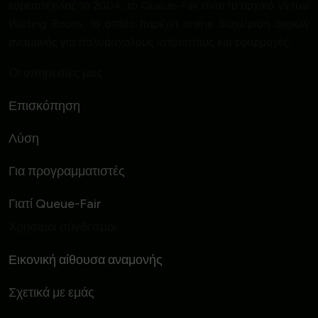
ευρεσιτεχνίας το 2004, το Queue-Fair είναι το αρχικό Virtual
Waiting Room, το οποίο παρέχει online διαχείριση ουρών
αναμονής για πολυάσχολους ιστότοπους και εφαρμογές.
Οι υπηρεσίες μας
Επισκόπηση
Λύση
Για προγραμματιστές
Γιατί Queue-Fair
Χρήσιμοι σύνδεσμοι
Εικονική αίθουσα αναμονής
Σχετικά με εμάς