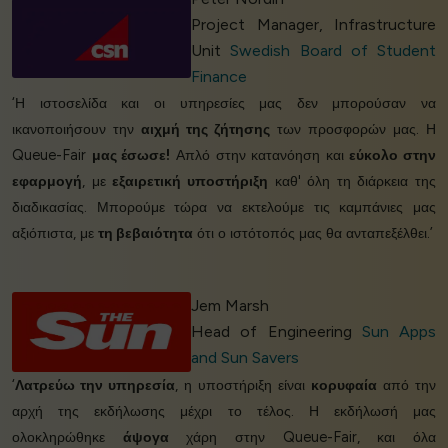
Project Manager, Infrastructure
Unit
Swedish Board of Student
Finance
‘Η ιστοσελίδα και οι υπηρεσίες μας δεν μπορούσαν να
ικανοποιήσουν την
αιχμή της ζήτησης
των προσφορών μας. Η
Queue-Fair
μας έσωσε!
Απλό στην κατανόηση και
εύκολο στην
εφαρμογή
, με
εξαιρετική υποστήριξη
καθ' όλη τη διάρκεια της
διαδικασίας. Μπορούμε τώρα να εκτελούμε τις καμπάνιες μας
αξιόπιστα, με
τη βεβαιότητα
ότι ο ιστότοπός μας θα ανταπεξέλθει.’
Jem Marsh
Head of Engineering
Sun Apps
and Sun Savers
‘
Λατρεύω την υπηρεσία
, η υποστήριξη είναι
κορυφαία
από την
αρχή της εκδήλωσης μέχρι το τέλος. Η εκδήλωσή μας
ολοκληρώθηκε
άψογα
χάρη στην Queue-Fair, και όλα