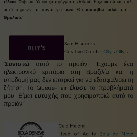
τέλεια
. Φοβερό. Υπέροχα πράγματα. Golden. Ευχαριστώ και πάλι,
αυτό σημαίνει τα πάντα για μένα. Θα
κοιμηθώ καλά
απόψε.
Θρυλικό.
’
Sam Hiscocks
Creative Director
Olly's Olly's
‘
Συνιστώ
αυτό το προϊόν! Έχουμε ένα
ηλεκτρονικό εμπόριο στη Βραζιλία και η
υποδομή μας δεν επαρκεί για να εξασφαλίσει τη
ζήτηση. Το Queue-Fair
έλυσε
τα προβλήματά
μου! Είμαι
ευτυχής
που χρησιμοποιώ αυτό το
προϊόν.’
Caio Maioral
Head of Agility
Bola de Neve