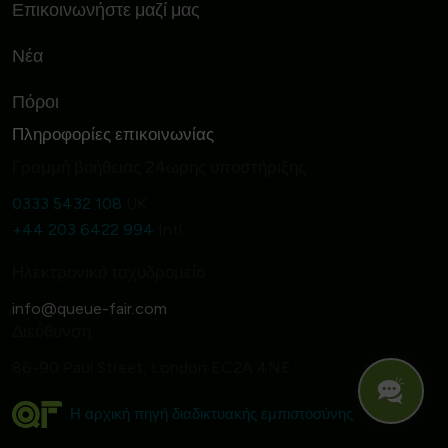
Επικοινωνήστε μαζί μας
Νέα
Πόροι
Πληροφορίες επικοινωνίας
Γραμμή βοήθειας 24ωρης υποστήριξης
0333 5432 108
UK
+44 203 6422 994
Intl
Ηλεκτρονικό ταχυδρομείο
Διεύθυνση
86-90 Paul Street, London EC2A 4NE
Η αρχική πηγή διαδικτυακής εμπιστοσύνης