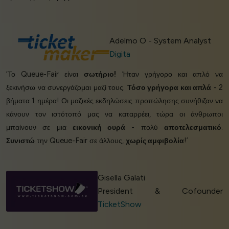
Adelmo O - System Analyst
Digita
‘Το Queue-Fair είναι
σωτήριο!
Ήταν γρήγορο και απλό να
ξεκινήσω να συνεργάζομαι μαζί τους.
Τόσο γρήγορα και απλά
- 2
βήματα 1 ημέρα! Οι μαζικές εκδηλώσεις προπώλησης συνήθιζαν να
κάνουν τον ιστότοπό μας να καταρρέει, τώρα οι άνθρωποι
μπαίνουν σε μια
εικονική ουρά
- πολύ
αποτελεσματικό
.
Συνιστώ
την Queue-Fair σε άλλους,
χωρίς αμφιβολία
!’
Gisella Galati
President & Cofounder
TicketShow