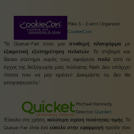
Mike S - Event Organiser
CookieCon
‘Το Queue-Fair είναι μια
σταθερή πλατφόρμα
με
εξαιρετική εξυπηρέτηση πελατών
. Το στιβαρό και
δίκαιο σύστημα ουράς τους αφαίρεσε
πολύ
από το
άγχος της διεξαγωγής μιας πώλησης flash. Δεν υπάρχει
τίποτα που να μην αρέσει! Δοκιμάστε το, δεν θα
απογοητευτείτε.’
Michael Kennedy
Director
Quicket
‘Εύκολο στη χρήση,
καλύτερη σχέση ποιότητας-τιμής
. Το
Queue-Fair είναι ένα
εύκολο στην εφαρμογή
προϊόν που