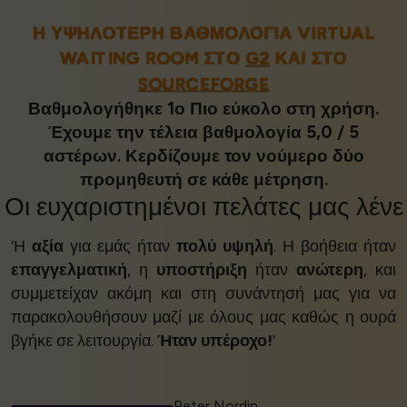
Η ΥΨΗΛΌΤΕΡΗ ΒΑΘΜΟΛΟΓΊΑ VIRTUAL
WAITING ROOM ΣΤΟ
G2
ΚΑΙ ΣΤΟ
SOURCEFORGE
Βαθμολογήθηκε 1ο Πιο εύκολο στη χρήση.
Έχουμε την τέλεια βαθμολογία 5,0 / 5
αστέρων. Κερδίζουμε τον νούμερο δύο
προμηθευτή σε κάθε μέτρηση.
Οι
ευχαριστημένοι πελάτες
μας λένε
‘Η
αξία
για εμάς ήταν
πολύ υψηλή
. Η βοήθεια ήταν
επαγγελματική
, η
υποστήριξη
ήταν
ανώτερη
, και
συμμετείχαν ακόμη και στη συνάντησή μας για να
παρακολουθήσουν μαζί με όλους μας καθώς η ουρά
βγήκε σε λειτουργία.
Ήταν υπέροχο!
’
Peter Nordin