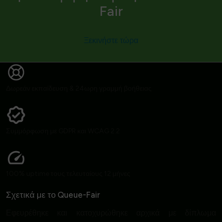
Fair
Ξεκινήστε τώρα
Δωρεάν εκπαίδευση & 24ωρη γραμμή βοήθειας
Συμμόρφωση με GDPR και WCAG 2.2
100% uptime τους τελευταίους 12 μήνες
Σχετικά με το Queue-Fair
Εφευρέθηκε και κατοχυρώθηκε αρχικά με δίπλωμα