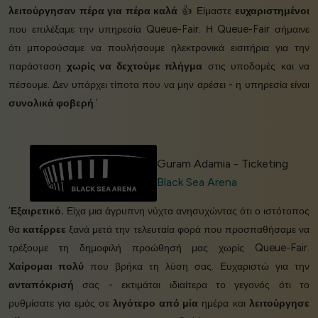
λειτούργησαν πέρα για πέρα καλά
👍 Είμαστε
ευχαριστημένοι
που επιλέξαμε την υπηρεσία Queue-Fair. Η Queue-Fair σήμαινε
ότι μπορούσαμε να πουλήσουμε ηλεκτρονικά εισιτήρια για την
παράσταση
χωρίς να δεχτούμε πλήγμα
στις υποδομές και να
πέσουμε. Δεν υπάρχει τίποτα που να μην αρέσει - η υπηρεσία είναι
συνολικά φοβερή
.’
Guram Adamia - Ticketing
Black Sea Arena
‘
Εξαιρετικό.
Είχα μια άγρυπνη νύχτα ανησυχώντας ότι ο ιστότοπος
θα
κατέρρεε
ξανά μετά την τελευταία φορά που προσπαθήσαμε να
τρέξουμε τη δημοφιλή προώθησή μας χωρίς Queue-Fair.
Χαίρομαι πολύ
που βρήκα τη λύση σας. Ευχαριστώ για την
ανταπόκρισή
σας - εκτιμάται ιδιαίτερα το γεγονός ότι το
ρυθμίσατε για εμάς σε
λιγότερο από μία
ημέρα και
λειτούργησε