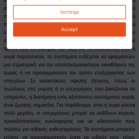
συμβαίνει αυτό, η ουρά μπορεί να πρέπει να διαχειριστεί ένα
ανεκτέλεστο και σε ορισμένα συστήματα μπορεί να
Settings
προκύψουν καταστάσεις υπερχείλισης, όπου οι
πλεονάζουσες εργασίες ή οι πελάτες κρατούνται μέχρι να
Accept
υπάρξει διαθέσιμος χώρος. Κατά τη διάρκεια αυτών των
στιγμών, είναι σημαντικό να διαχειρίζεστε την ουρά με
τρόπο που να διατηρεί την τάξη και τη δικαιοσύνη. Εάν η
ουρά παρατείνεται, τα συστήματα ενδέχεται να εφαρμόσουν
μια στρατηγική για την αποτελεσματικότερη εκκαθάριση της
ουράς ή να προσαρμόσουν τον τρόπο επεξεργασίας των
στοιχείων. Σε καταστάσεις υψηλής ζήτησης, όπως οι
πωλήσεις στις γιορτές ή οι επιχειρήσεις που βασίζονται σε
υπηρεσίες, η διατήρηση ενός αξιόπιστου συστήματος ουράς
είναι ζωτικής σημασίας. Για παράδειγμα, όταν η ουρά γίνεται
πολύ μεγάλη, οι επιχειρήσεις μπορεί να εκδίδουν κίτρινες
προειδοποιήσεις κυκλοφορίας για να ειδοποιούν τους
πελάτες για πιθανές καθυστερήσεις. Τα συστήματα μπορούν
επίσης να προσαρμοστούν ώστε να ωθούν τους νέους