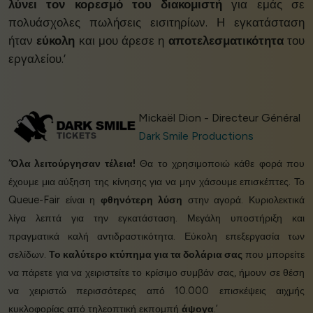
λύνει τον κορεσμό του διακομιστή
για εμάς σε
πολυάσχολες πωλήσεις εισιτηρίων. Η εγκατάσταση
ήταν
εύκολη
και μου άρεσε η
αποτελεσματικότητα
του
εργαλείου.’
Mickaël Dion - Directeur Général
Dark Smile Productions
‘
Όλα λειτούργησαν τέλεια!
Θα το χρησιμοποιώ κάθε φορά που
έχουμε μια αύξηση της κίνησης για να μην χάσουμε επισκέπτες. Το
Queue-Fair είναι η
φθηνότερη λύση
στην αγορά. Κυριολεκτικά
λίγα λεπτά για την εγκατάσταση. Μεγάλη υποστήριξη και
πραγματικά καλή αντιδραστικότητα. Εύκολη επεξεργασία των
σελίδων.
Το καλύτερο κτύπημα για τα δολάρια σας
που μπορείτε
να πάρετε για να χειριστείτε το κρίσιμο συμβάν σας, ήμουν σε θέση
να χειριστώ περισσότερες από 10.000 επισκέψεις αιχμής
κυκλοφορίας από τηλεοπτική εκπομπή
άψογα
.’