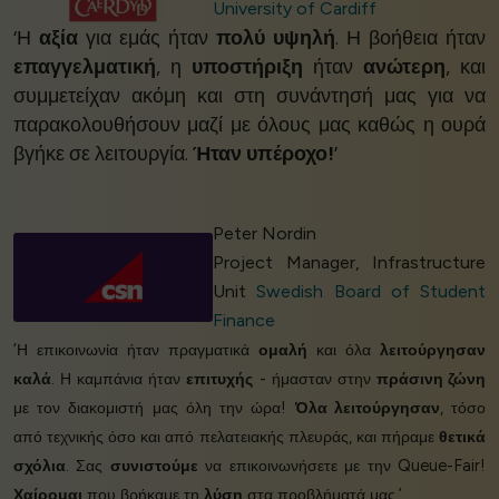
University of Cardiff
‘Η
αξία
για εμάς ήταν
πολύ υψηλή
. Η βοήθεια ήταν
επαγγελματική
, η
υποστήριξη
ήταν
ανώτερη
, και
συμμετείχαν ακόμη και στη συνάντησή μας για να
παρακολουθήσουν μαζί με όλους μας καθώς η ουρά
βγήκε σε λειτουργία.
Ήταν υπέροχο!
’
Peter Nordin
Project Manager, Infrastructure
Unit
Swedish Board of Student
Finance
‘Η επικοινωνία ήταν πραγματικά
ομαλή
και όλα
λειτούργησαν
καλά
. Η καμπάνια ήταν
επιτυχής
- ήμασταν στην
πράσινη ζώνη
με τον διακομιστή μας όλη την ώρα!
Όλα λειτούργησαν
, τόσο
από τεχνικής όσο και από πελατειακής πλευράς, και πήραμε
θετικά
σχόλια
. Σας
συνιστούμε
να επικοινωνήσετε με την Queue-Fair!
Χαίρομαι
που βρήκαμε τη
λύση
στα προβλήματά μας.’