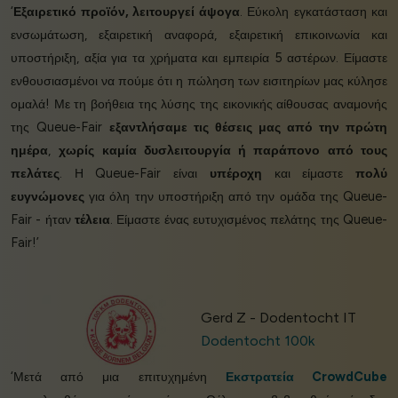
‘
Εξαιρετικό προϊόν, λειτουργεί άψογα
. Εύκολη εγκατάσταση και
ενσωμάτωση, εξαιρετική αναφορά, εξαιρετική επικοινωνία και
υποστήριξη, αξία για τα χρήματα και εμπειρία 5 αστέρων. Είμαστε
ενθουσιασμένοι να πούμε ότι η πώληση των εισιτηρίων μας κύλησε
ομαλά! Με τη βοήθεια της λύσης της εικονικής αίθουσας αναμονής
της Queue-Fair
εξαντλήσαμε τις θέσεις μας από την πρώτη
ημέρα
,
χωρίς καμία δυσλειτουργία ή παράπονο από τους
πελάτες
. Η Queue-Fair είναι
υπέροχη
και είμαστε
πολύ
ευγνώμονες
για όλη την υποστήριξη από την ομάδα της Queue-
Fair - ήταν
τέλεια
. Είμαστε ένας ευτυχισμένος πελάτης της Queue-
Fair!’
Gerd Z - Dodentocht IT
Dodentocht 100k
‘Μετά από μια επιτυχημένη
Εκστρατεία CrowdCube