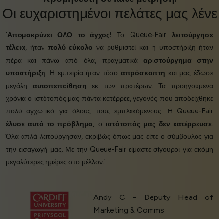
Οι
ευχαριστημένοι πελάτες
μας λένε
‘
Απομακρύνει ΟΛΟ το άγχος!
Το Queue-Fair
λειτούργησε
τέλεια
, ήταν
πολύ εύκολο
να ρυθμιστεί και η υποστήριξη ήταν
πέρα και πάνω από όλα, πραγματικά
αριστούργημα στην
υποστήριξη
. Η εμπειρία ήταν τόσο
απρόσκοπτη
και μας έδωσε
μεγάλη
αυτοπεποίθηση
εκ των προτέρων. Τα προηγούμενα
χρόνια ο ιστότοπός μας πάντα κατέρρεε, γεγονός που αποδείχθηκε
πολύ αγχωτικό για όλους τους εμπλεκόμενους. Η Queue-Fair
έλυσε αυτό το πρόβλημα
, ο
ιστότοπός μας δεν κατέρρευσε
.
Όλα απλά λειτούργησαν, ακριβώς όπως μας είπε ο σύμβουλος για
την εισαγωγή μας. Με την Queue-Fair είμαστε σίγουροι για ακόμη
μεγαλύτερες ημέρες στο μέλλον.’
Andy C - Deputy Head of
Marketing & Comms