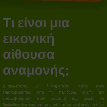
Τ
ι
ε
ί
ν
α
ι
μ
ι
α
ε
ι
κ
ο
ν
ι
κ
ή
α
ί
θ
ο
υ
σ
α
α
ν
α
μ
ο
ν
ή
ς
;
Δυσκολεύεστε να διαχειριστείτε μεγάλο όγκο
επισκεψιμότητας κατά τις περιόδους αιχμής της
επισκεψιμότητας στον ιστότοπό σας χωρίς να
διακινδυνεύετε
καταρρεύσεις του ιστότοπου
ή κενές σελίδες