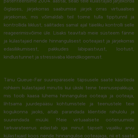
patenteerisime 2004. aastal, seab teie külastajad järjekorda
õiglases, järjekorras
saabumise järjek
orras virtuaalses
järjekorras, mis võimaldab teil toime tulla tipptunnil ja
kontrollida liiklust, säilitades samal ajal täieliku kontrolli selle
reageerimisvõime üle. Lisaks teavitab meie süsteem fänne
ja külastajaid nende hinnangulisest ooteajast ja järjekorras
edasiliikumisest, pakkudes läbipaistvust, lootust,
kindlustunnet ja stressivaba kliendikogemust.
Tänu Queue-Fair
suurepärasele täpsusele
saate käsitleda
rohkem külastajaid minutis kui ükski teine teenusepakkuja,
mis toob kaasa lühema hinnangulise ooteaja ja ooteaja,
lihtsama juurdepääsu kohtumistele ja teenustele teie
kogukonna jaoks, aitab parandada klientide rahulolu ja
suurendada müüki. Meie virtuaalsete ooteruumide
tarkvarateenus edastab iga minut täpselt vajaliku arvu
külastajaid koos nende hinnangulise ooteajaga, nii et saate