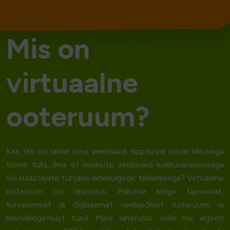
M
i
s
o
n
v
i
r
t
u
a
a
l
n
e
o
o
t
e
r
u
u
m
?
Kas teil on raske oma veebisaidi tipptunnil suure liiklusega
toime tulla, ilma et riskiksite
veebisaidi kokkuvarisemisega
või külastajate tühjade lehekülgede tekkimisega?
Virtuaalne
ooteruum
on lahendus. Pakume kõige täpsemat,
turvalisemat ja õiglasemat veebipõhist ooteruumi ja
kliendikogemust turul. Meie lahendus, mille me algselt