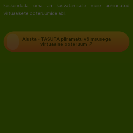
keskenduda oma äri kasvatamisele meie auhinnatud
virtuaalsete ooteruumide abil.
Alusta - TASUTA piiramatu võimsusega
virtuaalne ooteruum