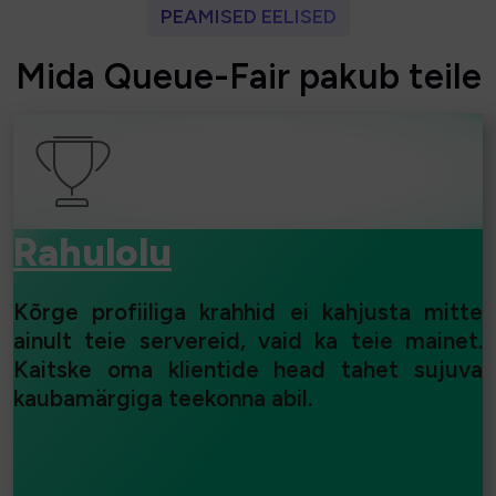
PEAMISED EELISED
M
i
d
a
Q
u
e
u
e
-
F
a
i
r
p
a
k
u
b
t
e
i
l
e
Rahulolu
Kõrge profiiliga krahhid ei kahjusta mitte
ainult teie servereid, vaid ka teie mainet.
Kaitske oma klientide head tahet sujuva
kaubamärgiga teekonna abil.