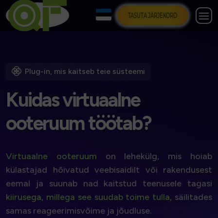
TASUTA JÄRJEKORD
Plug-in, mis kaitseb teie süsteemi
K
u
i
d
a
s
v
i
r
t
u
a
a
l
n
e
o
o
t
e
r
u
u
m
t
ö
ö
t
a
b
?
Virtuaalne ooteruum
on lehekülg, mis hoiab
külastajad hõivatud veebisaidilt või rakendusest
eemal ja suunab nad kaitstud teenusele tagasi
kiirusega, millega see suudab toime tulla
, säilitades
samas reageerimisvõime ja jõudluse.