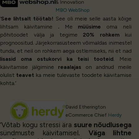
& Innovation
MBO WebShop
‘
See lihtsalt töötab!
See oli meie selle aasta kõige
lihtsam käivitamine
.
Me
müüsime
oma neli
põhitoodet välja ja tegime
20% rohkem
kui
prognoositud. Järjekorrasüsteem võimaldas inimestel
tunda, et neil on rohkem aega ostlemiseks, nii et nad
lisasid oma ostukorvi ka teisi tooteid
. Meie
käivitamise jälgimine
reaalajas
on andnud meile
olulist
teavet
ka meie tulevaste toodete käivitamise
kohta.’
David Etherington
eCommerce Chief
Herdy
‘Võtab kogu stressi ära
suure nõudlusega
sündmuste käivitamisel.
Väga lihtne