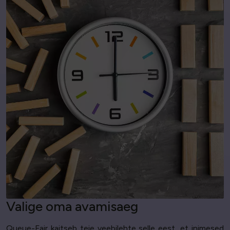
Valige oma avamisaeg
Queue-Fair kaitseb teie veebilehte selle eest, et inimesed