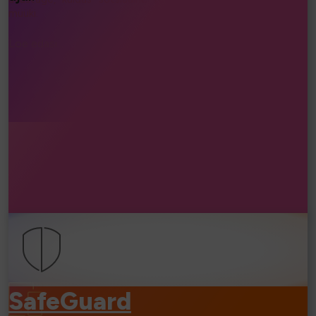
müüki.
Loe edasi...
⧐
SafeGuard