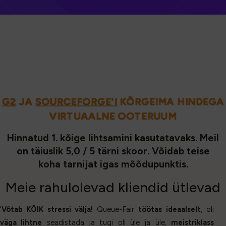
G2
JA
SOURCEFORGE'I
KÕRGEIMA HINDEGA
VIRTUAALNE OOTERUUM
Hinnatud 1. kõige lihtsamini kasutatavaks. Meil
on täiuslik 5,0 / 5 tärni skoor. Võidab teise
koha tarnijat igas mõõdupunktis.
Meie
rahulolevad kliendid
ütlevad
‘
Võtab KÕIK stressi välja!
Queue-Fair
töötas ideaalselt
, oli
väga lihtne
seadistada ja tugi oli üle ja üle,
meistriklass