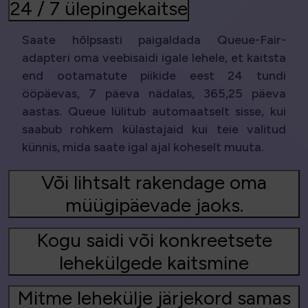
24 / 7 ülepingekaitse
Saate hõlpsasti paigaldada Queue-Fair-
adapteri oma veebisaidi igale lehele, et kaitsta
end ootamatute piikide eest 24 tundi
ööpäevas, 7 päeva nädalas, 365,25 päeva
aastas. Queue lülitub automaatselt sisse, kui
saabub rohkem külastajaid kui teie valitud
künnis, mida saate igal ajal koheselt muuta.
Või lihtsalt rakendage oma
müügipäevade jaoks.
Kogu saidi või konkreetsete
lehekülgede kaitsmine
Mitme lehekülje järjekord samas