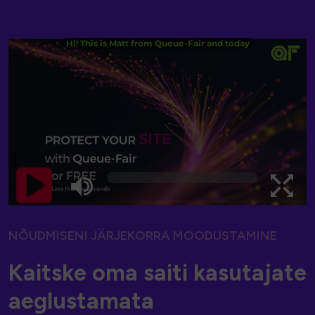
NÕUDMISENI JÄRJEKORRA MOODUSTAMINE
K
a
i
t
s
k
e
o
m
a
s
a
i
t
i
k
a
s
u
t
a
j
a
t
e
a
e
g
l
u
s
t
a
m
a
t
a