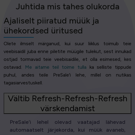
Juhtida mis tahes olukorda
Ajaliselt piiratud müük ja
ühekordsed üritused
Olete ilmselt märganud, kui suur liiklus toimub teie
veebisaidil juba enne piletite müügile tulekut, sest innukad
ostjad tormavad teie veebisaidile, et olla esimesed, kes
ostavad.
Me aitame teil toime tulla
ka selliste tippude
puhul, andes teile PreSale'i lehe, millel on nutikas
tagasiarvestuskell.
Vältib Refresh-Refresh-Refresh
värskendamist
PreSale'i lehel olevad vaatajad lähevad
automaatselt järjekorda, kui müük avaneb,