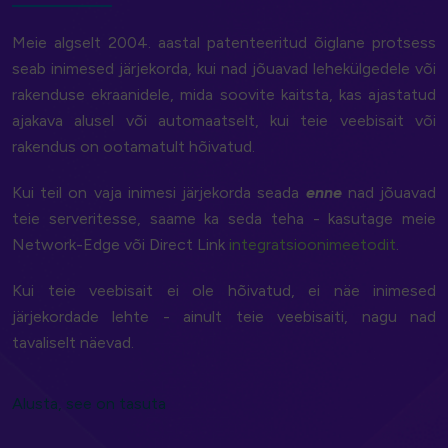
Meie algselt 2004. aastal patenteeritud õiglane protsess
seab inimesed järjekorda, kui nad jõuavad lehekülgedele või
rakenduse ekraanidele, mida soovite kaitsta, kas ajastatud
ajakava alusel või automaatselt, kui teie veebisait või
rakendus on ootamatult hõivatud.
Kui teil on vaja inimesi järjekorda seada
enne
nad jõuavad
teie serveritesse, saame ka seda teha - kasutage meie
Network-Edge või Direct Link
integratsioonimeetodit
.
Kui teie veebisait ei ole hõivatud, ei näe inimesed
järjekordade lehte - ainult teie veebisaiti, nagu nad
tavaliselt näevad.
Alusta, see on tasuta