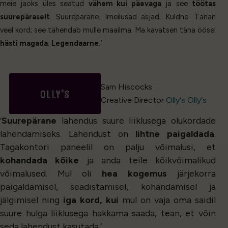
meie jaoks üles seatud
vähem kui päevaga
ja see
töötas
suurepäraselt
. Suurepärane. Imeilusad asjad. Kuldne. Tänan
veel kord; see tähendab mulle maailma. Ma kavatsen täna öösel
hästi magada
.
Legendaarne.
’
Sam Hiscocks
Creative Director
Olly's Olly's
‘
Suurepärane
lahendus suure liiklusega olukordade
lahendamiseks. Lahendust on
lihtne paigaldada
.
Tagakontori paneelil on palju võimalusi, et
kohandada kõike
ja anda teile kõikvõimalikud
võimalused. Mul oli
hea kogemus
järjekorra
paigaldamisel, seadistamisel, kohandamisel ja
jälgimisel ning
iga kord, kui
mul on vaja oma saidil
suure hulga liiklusega hakkama saada, tean, et võin
seda lahendust kasutada.’