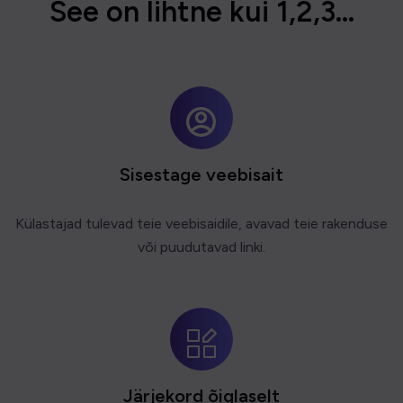
S
e
e
o
n
l
i
h
t
n
e
k
u
i
1
,
2
,
3
.
.
.
Sisestage veebisait
Külastajad tulevad teie veebisaidile, avavad teie rakenduse
või puudutavad linki.
Järjekord õiglaselt