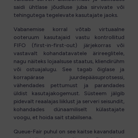
saidi ühtlase jõudluse juba sirvivate või
tehingutega tegelevate kasutajate jaoks.
Vabanemise korral võtab virtuaalne
ooteruum kasutajaid vastu kontrollitud
FIFO (first-in-first-out) järjekorras või
vastavalt kohandatavatele ärireeglitele,
nagu näiteks lojaalsuse staatus, kliendirühm
või ostuajalugu. See tagab õiglase ja
korrapärase juurdepääsuprotsessi,
vähendades pettumust ja parandades
üldist kasutajakogemust. Süsteem jälgib
pidevalt reaalajas liiklust ja serveri seisundit,
kohandades dünaamiliselt külastajate
voogu, et hoida sait stabiilsena.
Queue-Fair puhul on see kaitse kavandatud