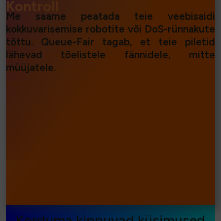
Kontroll
Me saame peatada teie veebisaidi
kokkuvarisemise robotite või DoS-rünnakute
Kohandage virtuaalse ooteruumi esitluse mis tahes
tõttu. Queue-Fair tagab, et teie piletid
aspekte meie intuitiivsete tööriistade abil. Muutke oma
lähevad tõelistele fännidele, mitte
seadeid, sõnumeid, analüüsige liiklust reaalajas ja
müüjatele.
arendage tulevaste veebisündmuste ja müügi kohta
teavet meie auhinnatud statistikapaketi abil.
Loe edasi...
⧐
Korduma kippuvad küsimused