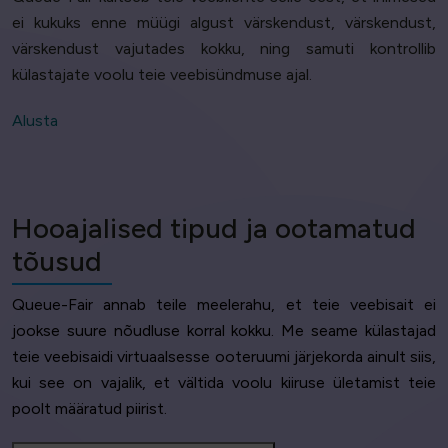
ei kukuks enne müügi algust värskendust, värskendust,
värskendust vajutades kokku, ning samuti kontrollib
külastajate voolu teie veebisündmuse ajal.
Alusta
Hooajalised tipud ja ootamatud
tõusud
Queue-Fair annab teile meelerahu, et teie veebisait ei
jookse suure nõudluse korral kokku. Me seame külastajad
teie veebisaidi virtuaalsesse ooteruumi järjekorda ainult siis,
kui see on vajalik, et vältida voolu kiiruse ületamist teie
poolt määratud piirist.