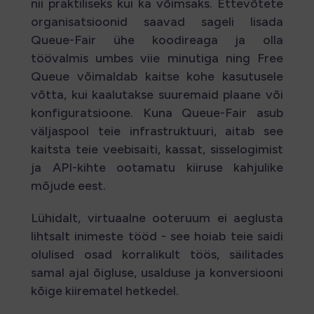
nii praktiliseks kui ka võimsaks. Ettevõtete
organisatsioonid saavad sageli lisada
Queue-Fair ühe koodireaga ja olla
töövalmis umbes viie minutiga ning Free
Queue võimaldab kaitse kohe kasutusele
võtta, kui kaalutakse suuremaid plaane või
konfiguratsioone. Kuna Queue-Fair asub
väljaspool teie infrastruktuuri, aitab see
kaitsta teie veebisaiti, kassat, sisselogimist
ja API-kihte ootamatu kiiruse kahjulike
mõjude eest.
Lühidalt, virtuaalne ooteruum ei aeglusta
lihtsalt inimeste tööd - see hoiab teie saidi
olulised osad korralikult töös, säilitades
samal ajal õigluse, usalduse ja konversiooni
kõige kiirematel hetkedel.