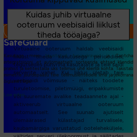
Kuidas juhib virtuaalne
ooteruum veebisaidi liiklust
tiheda tööajaga?
SafeGuard
Virtuaalne ooteruum haldab veebisaidi
Kasutage meie
täiustatud turvaväravaid
ja Captcha
liiklust tiheda kasutusega perioodidel,
integratsiooni, et automaatselt sorteerida ehtsad kliendid
tegutsedes puhvrina kasutajate ja teie saidi
prahist ja kehtestada üks tellimus ühe kliendi kohta. Takistab
serverite vahel. Kui liiklus ületab teie
inimeste juurdepääsu teie tellimuslehtedele ilma järjekorrana
veebisaidi võimsuse - näiteks toodete
õiglaselt liiga.
turuletoomise, piletimüügi, eripakkumiste
Loe edasi...
või suuremate avalike teadaannete ajal -
aktiveerub virtuaalne ooteruum
automaatselt. See suunab ajutiselt
ülemäärased külastajad turvalisele,
kaubamärgiga varustatud ooteleheküljele,
vältides serveri ülekoormust ja säilitades