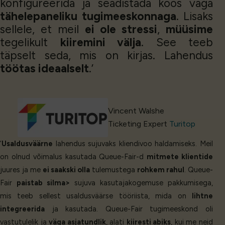
konfigureerida ja seadistada koos väga
tähelepaneliku tugimeeskonnaga
. Lisaks
sellele, et meil
ei ole stressi
,
müüsime
tegelikult
kiiremini välja
. See teeb
täpselt seda, mis on kirjas. Lahendus
töötas ideaalselt
.’
Vincent Walshe
Ticketing Expert
Turitop
‘
Usaldusväärne
lahendus sujuvaks kliendivoo haldamiseks. Meil
on olnud võimalus kasutada Queue-Fair-d
mitmete klientide
juures ja me
ei saakski olla
tulemustega
rohkem rahul
. Queue-
Fair
paistab silma>
sujuva kasutajakogemuse pakkumisega,
mis teeb sellest usaldusväärse tööriista, mida on
lihtne
integreerida
ja kasutada. Queue-Fair tugimeeskond oli
vastutulelik ja
väga asjatundlik
, alati
kiiresti abiks
, kui me neid