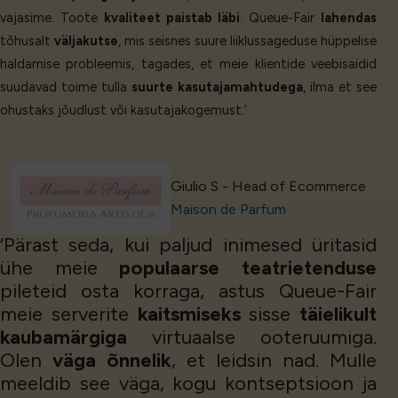
vajasime. Toote
kvaliteet paistab läbi
. Queue-Fair
lahendas
tõhusalt
väljakutse
, mis seisnes suure liiklussageduse hüppelise
haldamise probleemis, tagades, et meie klientide veebisaidid
suudavad toime tulla
suurte kasutajamahtudega
, ilma et see
ohustaks jõudlust või kasutajakogemust.’
Giulio S - Head of Ecommerce
Maison de Parfum
‘Pärast seda, kui paljud inimesed üritasid
ühe meie
populaarse teatrietenduse
pileteid osta korraga, astus Queue-Fair
meie serverite
kaitsmiseks
sisse
täielikult
kaubamärgiga
virtuaalse ooteruumiga.
Olen
väga õnnelik
, et leidsin nad. Mulle
meeldib see väga, kogu kontseptsioon ja