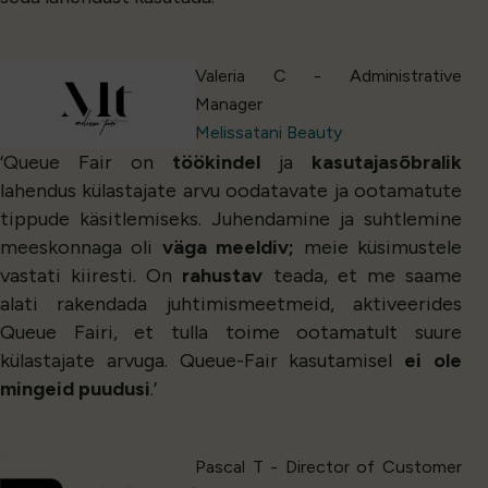
Valeria C - Administrative
Manager
Melissatani Beauty
‘Queue Fair on
töökindel
ja
kasutajasõbralik
lahendus külastajate arvu oodatavate ja ootamatute
tippude käsitlemiseks. Juhendamine ja suhtlemine
meeskonnaga oli
väga meeldiv;
meie küsimustele
vastati kiiresti. On
rahustav
teada, et me saame
alati rakendada juhtimismeetmeid, aktiveerides
Queue Fairi, et tulla toime ootamatult suure
külastajate arvuga. Queue-Fair kasutamisel
ei ole
mingeid puudusi
.’
Pascal T - Director of Customer