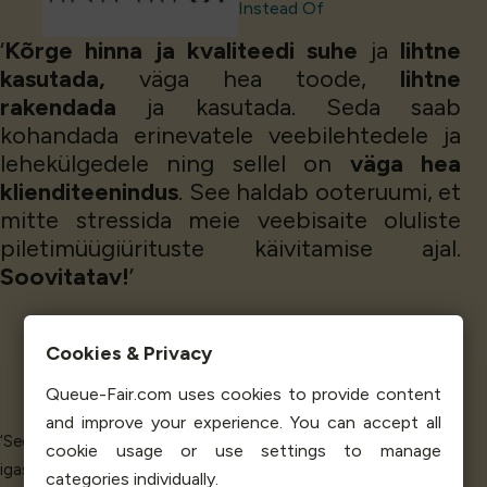
Instead Of
‘
Kõrge hinna ja kvaliteedi suhe
ja
lihtne
kasutada,
väga hea toode,
lihtne
rakendada
ja kasutada. Seda saab
kohandada erinevatele veebilehtedele ja
lehekülgedele ning sellel on
väga hea
klienditeenindus
. See haldab ooteruumi, et
mitte stressida meie veebisaite oluliste
piletimüügiürituste käivitamise ajal.
Soovitatav!
’
Cookies & Privacy
Rachel R - Press & Marketing
Queue-Fair.com uses cookies to provide content
DIY Ticket
and improve your experience. You can accept all
‘See lahendus on võimaldanud mul hallata online-müüki ilma
cookie usage or use settings to manage
igasuguse vaevata. See on
lihtne
lahendus, mis võimaldab meil
categories individually.