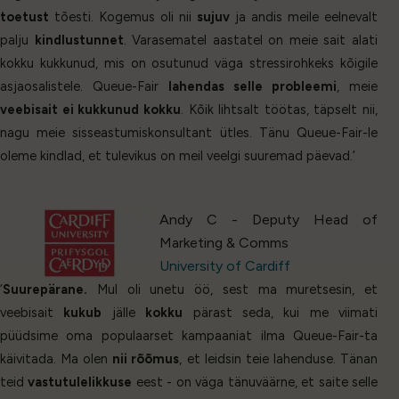
toetust
tõesti. Kogemus oli nii
sujuv
ja andis meile eelnevalt
palju
kindlustunnet
. Varasematel aastatel on meie sait alati
kokku kukkunud, mis on osutunud väga stressirohkeks kõigile
asjaosalistele. Queue-Fair
lahendas selle probleemi
, meie
veebisait ei kukkunud kokku
. Kõik lihtsalt töötas, täpselt nii,
nagu meie sisseastumiskonsultant ütles. Tänu Queue-Fair-le
oleme kindlad, et tulevikus on meil veelgi suuremad päevad.’
Andy C - Deputy Head of
Marketing & Comms
University of Cardiff
‘
Suurepärane.
Mul oli unetu öö, sest ma muretsesin, et
veebisait
kukub
jälle
kokku
pärast seda, kui me viimati
püüdsime oma populaarset kampaaniat ilma Queue-Fair-ta
käivitada. Ma olen
nii rõõmus
, et leidsin teie lahenduse. Tänan
teid
vastutulelikkuse
eest - on väga tänuväärne, et saite selle