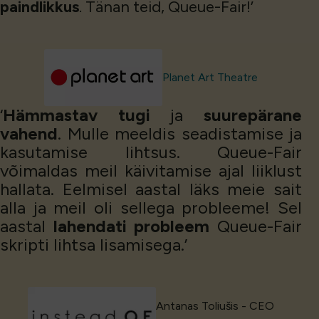
paindlikkus
. Tänan teid, Queue-Fair!’
Planet Art Theatre
‘
Hämmastav tugi
ja
suurepärane
vahend
. Mulle meeldis seadistamise ja
kasutamise lihtsus. Queue-Fair
võimaldas meil käivitamise ajal liiklust
hallata. Eelmisel aastal läks meie sait
alla ja meil oli sellega probleeme! Sel
aastal
lahendati probleem
Queue-Fair
skripti lihtsa lisamisega.’
Antanas Toliušis - CEO