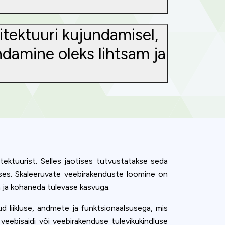
itektuuri kujundamisel,
ndamine oleks lihtsam ja
tektuurist. Selles jaotises tutvustatakse seda
uses. Skaleeruvate veebirakenduste loomine on
a ja kohaneda tulevase kasvuga.
d liikluse, andmete ja funktsionaalsusega, mis
e veebisaidi või veebirakenduse tulevikukindluse