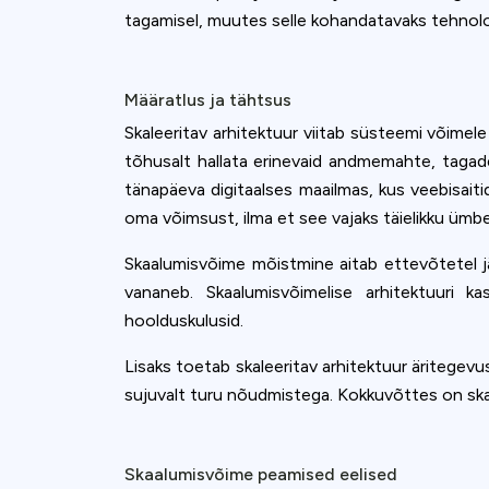
tagamisel, muutes selle kohandatavaks tehnol
Määratlus ja tähtsus
Skaleeritav arhitektuur viitab süsteemi võimel
tõhusalt hallata erinevaid andmemahte, tagade
tänapäeva digitaalses maailmas, kus veebisaitid
oma võimsust, ilma et see vajaks täielikku üm
Skaalumisvõime mõistmine aitab ettevõtetel jä
vananeb. Skaalumisvõimelise arhitektuuri 
hoolduskulusid.
Lisaks toetab skaleeritav arhitektuur äritegev
sujuvalt turu nõudmistega. Kokkuvõttes on skalee
Skaalumisvõime peamised eelised