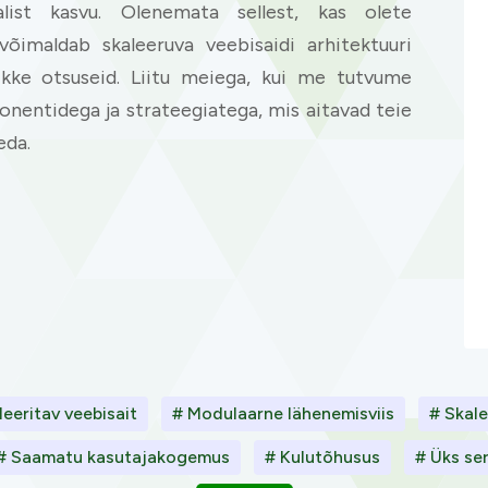
alist kasvu. Olenemata sellest, kas olete
 võimaldab skaleeruva veebisaidi arhitektuuri
kke otsuseid. Liitu meiega, kui me tutvume
onentidega ja strateegiatega, mis aitavad teie
eda.
leeritav veebisait
# Modulaarne lähenemisviis
# Skal
# Saamatu kasutajakogemus
# Kulutõhusus
# Üks se