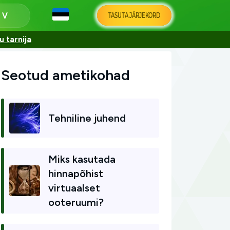
TASUTA JÄRJEKORD
s
 tarnija
Seotud ametikohad
Tehniline juhend
Miks kasutada
hinnapõhist
virtuaalset
ooteruumi?