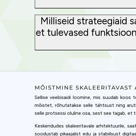
Milliseid strateegiaid
et tulevased funktsioon
MÕISTMINE SKALEERITAVAST 
Sellise veebisaidi loomine, mis suudab koos t
mõistet, rõhutatakse selle tähtsust ning aru
selle protsessi oluline osa, sest see tagab, et
Keskendudes skaleeritavale arhitektuurile, sa
soodustab pikaajalist edu ja stabiilsust digita