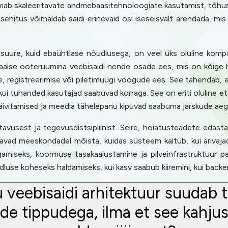
b skaleeritavate andmebaasitehnoloogiate kasutamist, tõhusat
ehitus võimaldab saidi erinevaid osi iseseisvalt arendada, mi
i suure, kuid ebaühtlase nõudlusega, on veel üks oluline kompo
tuaalse ooteruumina veebisaidi nende osade ees, mis on kõige 
e, registreerimise või piletimüügi voogude ees. See tähendab, et
, kui tuhanded kasutajad saabuvad korraga. See on eriti oluline 
käivitamised ja meedia tähelepanu kipuvad saabuma järskude ae
lgitavusest ja tegevusdistsipliinist. Seire, hoiatusteadete eda
itavad meeskondadel mõista, kuidas süsteem käitub, kui ärivaj
amiseks, koormuse tasakaalustamine ja pilveinfrastruktuur p
use koheseks haldamiseks, kui kasv saabub kiiremini, kui backe
 veebisaidi arhitektuur suudab t
ude tippudega, ilma et see kahjus