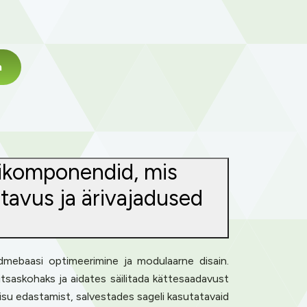
m
õhikomponendid, mis
tavus ja ärivajadused
dmebaasi optimeerimine ja modulaarne disain.
itsaskohaks ja aidates säilitada kättesaadavust
sisu edastamist, salvestades sageli kasutatavaid