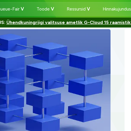
Queue-Fair
Toode
Ressursid
Hinnakujundu
US:
Ühendkuningriigi valitsuse ametlik G-Cloud 15 raamistiku