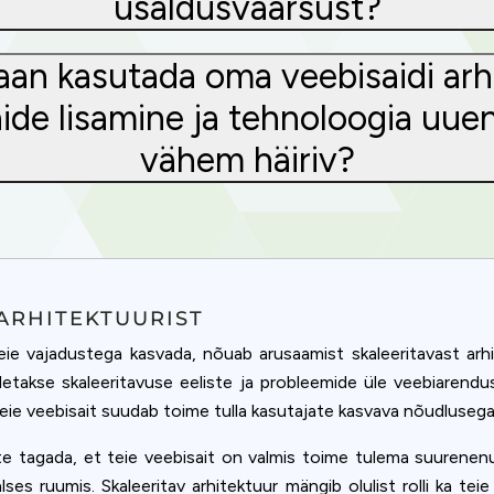
usaldusväärsust?
 saan kasutada oma veebisaidi arh
ide lisamine ja tehnoloogia uue
vähem häiriv?
ARHITEKTUURIST
eie vajadustega kasvada, nõuab arusaamist skaleeritavast arhi
tletakse skaleeritavuse eeliste ja probleemide üle veebiarend
 teie veebisait suudab toime tulla kasutajate kasvava nõudluseg
ate tagada, et teie veebisait on valmis toime tulema suurenenu
alses ruumis. Skaleeritav arhitektuur mängib olulist rolli ka tei