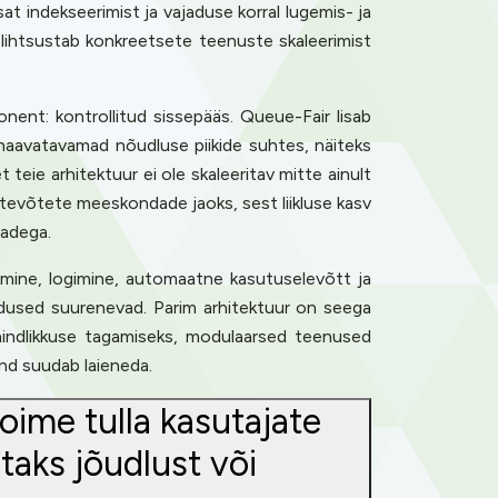
 indekseerimist ja vajaduse korral lugemis- ja
s lihtsustab konkreetsete teenuste skaleerimist
nent: kontrollitud sissepääs. Queue-Fair lisab
haavatavamad nõudluse piikide suhtes, näiteks
 teie arhitektuur ei ole skaleeritav mitte ainult
ettevõtete meeskondade jaoks, sest liikluse kasv
gadega.
stamine, logimine, automaatne kasutuselevõtt ja
adused suurenevad. Parim arhitektuur on seega
aindlikkuse tagamiseks, modulaarsed teenused
nd suudab laieneda.
oime tulla kasutajate
taks jõudlust või