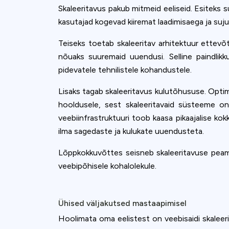
Skaleeritavus pakub mitmeid eeliseid. Esiteks 
kasutajad kogevad kiiremat laadimisaega ja suju
Teiseks toetab skaleeritav arhitektuur ettevõt
nõuaks suuremaid uuendusi. Selline paindlik
pidevatele tehnilistele kohandustele.
Lisaks tagab skaleeritavus kulutõhususe. Optim
hooldusele, sest skaleeritavaid süsteeme on
veebiinfrastruktuuri toob kaasa pikaajalise k
ilma sagedaste ja kulukate uuendusteta.
Lõppkokkuvõttes seisneb skaleeritavuse peami
veebipõhisele kohalolekule.
Ühised väljakutsed mastaapimisel
Hoolimata oma eelistest on veebisaidi skaleeri