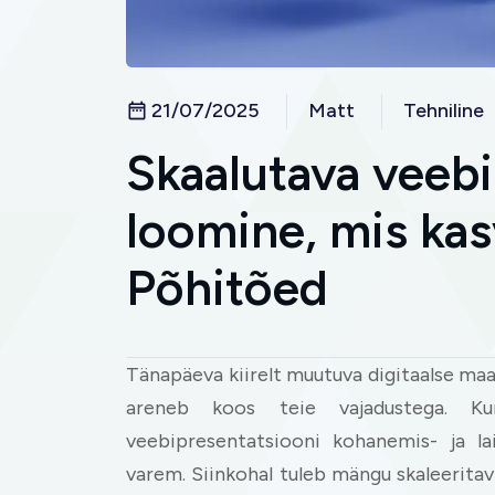
21/07/2025
Matt
Tehniline
Skaalutava veebi
loomine, mis kas
Põhitõed
Tänapäeva kiirelt muutuva digitaalse maas
areneb koos teie vajadustega. K
veebipresentatsiooni kohanemis- ja l
varem. Siinkohal tuleb mängu skaleeritav 