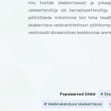
mis toetab skaleeritavust ja pikaaj
väikeettevõtja või harrastusettevõtja,
põhitõdede mõistmine teil teha teadli
skaleeritava veebiarhitektuuri põhikomp
veebisaidil dünaamilises keskkonnas aren
Populaarsed Sildid:
# Ska
# Veebirakenduse skaleeritavus