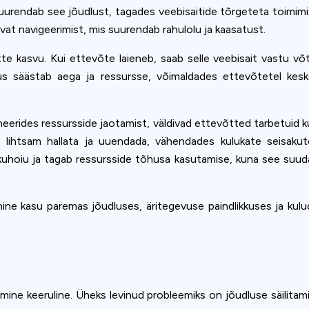
suurendab see jõudlust, tagades veebisaitide tõrgeteta toimimise
vat navigeerimist, mis suurendab rahulolu ja kaasatust.
te kasvu. Kui ettevõte laieneb, saab selle veebisait vastu võ
kus säästab aega ja ressursse, võimaldades ettevõtetel keske
eerides ressursside jaotamist, väldivad ettevõtted tarbetuid kul
 lihtsam hallata ja uuendada, vähendades kulukate seisakut
okkuhoiu ja tagab ressursside tõhusa kasutamise, kuna see su
ne kasu paremas jõudluses, äritegevuse paindlikkuses ja kulud
mine keeruline. Üheks levinud probleemiks on jõudluse säilita