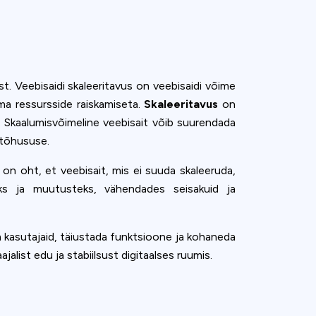
t. Veebisaidi skaleeritavus on veebisaidi võime
ma ressursside raiskamiseta.
Skaleeritavus
on
ne. Skaalumisvõimeline veebisait võib suurendada
 tõhususe.
on oht, et veebisait, mis ei suuda skaleeruda,
uks ja muutusteks, vähendades seisakuid ja
m kasutajaid, täiustada funktsioone ja kohaneda
alist edu ja stabiilsust digitaalses ruumis.