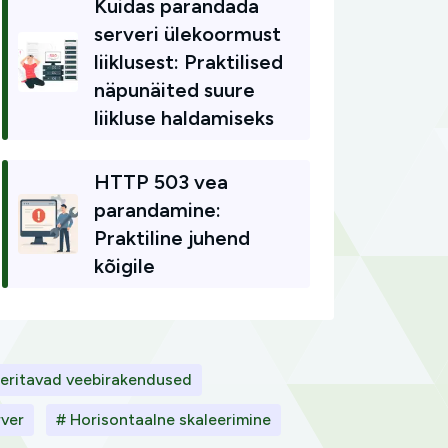
Kuidas parandada
serveri ülekoormust
liiklusest: Praktilised
näpunäited suure
liikluse haldamiseks
HTTP 503 vea
parandamine:
Praktiline juhend
kõigile
eeritavad veebirakendused
rver
# Horisontaalne skaleerimine