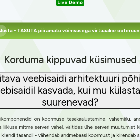
Live Demo
lusta
- TASUTA piiramatu võimsusega virtuaalne ooteruu
Korduma kippuvad küsimused
ritava veebisaidi arhitektuuri p
bisaidil kasvada, kui mu külasta
suurenevad?
põhikomponendid on koormuse tasakaalustamine, vahemälu, an
iikluse mitme serveri vahel, vältides ühe serveri muutumist k
a kliendi tasandil - vähendab andmebaasi koormust ja kiirendab 