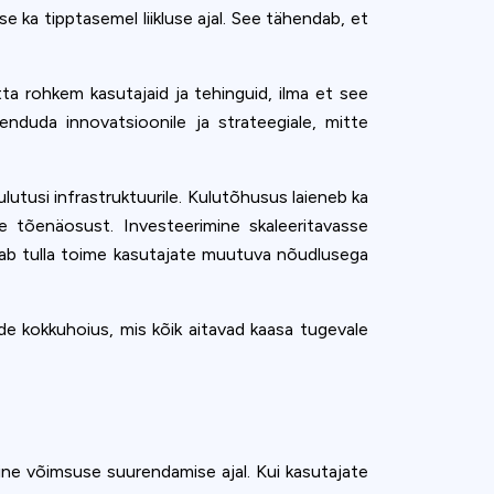
 ka tipptasemel liikluse ajal. See tähendab, et
tta rohkem kasutajaid ja tehinguid, ilma et see
nduda innovatsioonile ja strateegiale, mitte
utusi infrastruktuurile. Kulutõhusus laieneb ka
e tõenäosust. Investeerimine skaleeritavasse
udab tulla toime kasutajate muutuva nõudlusega
e kokkuhoius, mis kõik aitavad kaasa tugevale
mine võimsuse suurendamise ajal. Kui kasutajate