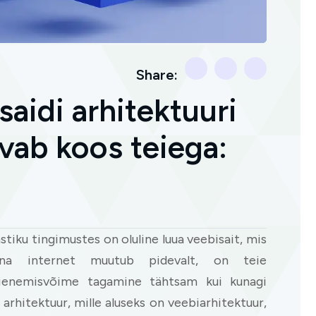
Share:
saidi arhitektuuri
vab koos teiega:
tiku tingimustes on oluline luua veebisait, mis
una internet muutub pidevalt, on teie
aienemisvõime tagamine tähtsam kui kunagi
arhitektuur, mille aluseks on veebiarhitektuur,