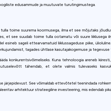
oogiliste edusammude ja muutuvate turutingimustega.
e tulla toime suurema koormusega, ilma et see mõjutaks jõudlus
s, et see suudab toime tulla ootamatu või suure liiklusega il
el esineb sageli ettearvamatuid liiklussageduse piike, ülioluli
berkujundamist, tagades ühtlase kasutajakogemuse ja tegevuse
äda konkurentsivõimeliseks. Kuna tehnoloogia areneb kiiresti, 
kasutuselevõtt tähendab, et olete valmis tulevaseks kasv
use järjepidevust. See võimaldab ettevõtetel teenindada rohke
ritav arhitektuur strateegiline investeering, mis edendab pikaaj