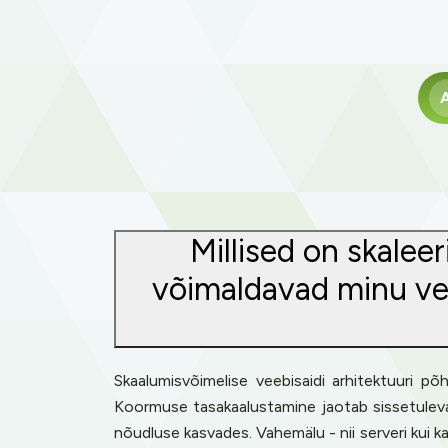
A
Millised on skalee
võimaldavad minu vee
Skaalumisvõimelise veebisaidi arhitektuuri 
Koormuse tasakaalustamine jaotab sissetuleva l
nõudluse kasvades. Vahemälu - nii serveri kui k