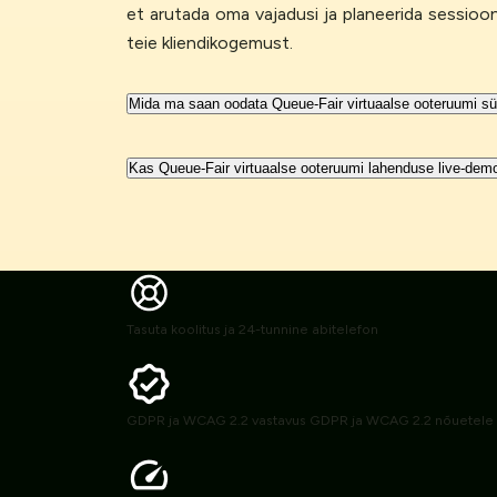
et arutada oma vajadusi ja planeerida sessioon
teie kliendikogemust.
Mida ma saan oodata Queue-Fair virtuaalse ooteruumi süs
Kas Queue-Fair virtuaalse ooteruumi lahenduse live-demo
Tasuta koolitus ja 24-tunnine abitelefon
GDPR ja WCAG 2.2 vastavus GDPR ja WCAG 2.2 nõuetele