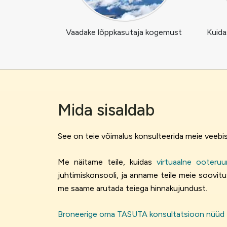
Vaadake lõppkasutaja kogemust
Kuida
Mida sisaldab
See on teie võimalus konsulteerida meie veebisa
Me näitame teile, kuidas
virtuaalne ooteru
juhtimiskonsooli, ja anname teile meie soovitu
me saame arutada teiega hinnakujundust.
Broneerige oma TASUTA konsultatsioon nüüd