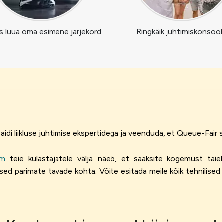
s luua oma esimene järjekord
Ringkäik juhtimiskonsool
idi liikluse juhtimise ekspertidega ja veenduda, et Queue-Fair s
um
teie külastajatele välja näeb, et saaksite kogemust täiel
sed parimate tavade kohta. Võite esitada meile kõik tehnilised 