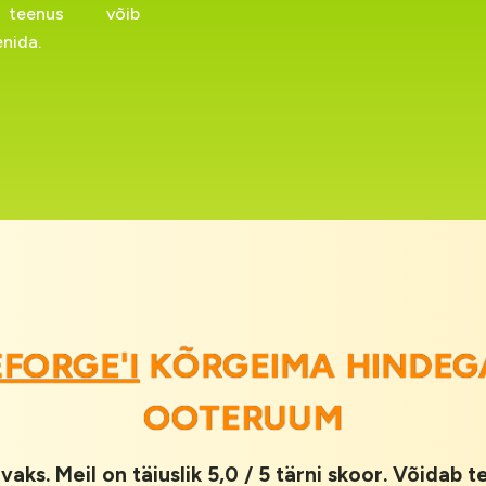
teenus võib
nida.
FORGE'I
KÕRGEIMA HINDEG
OOTERUUM
vaks. Meil on täiuslik 5,0 / 5 tärni skoor. Võidab 