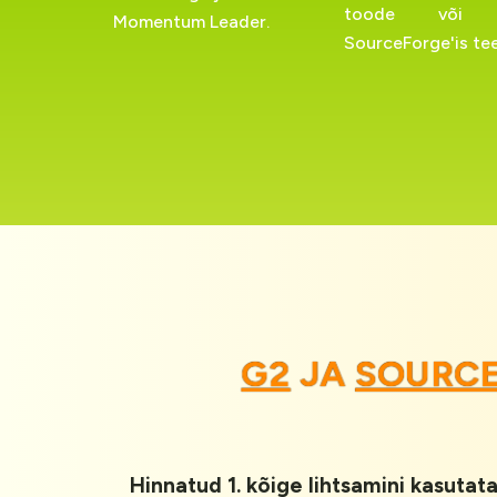
toode või 
Momentum Leader.
SourceForge'is tee
G2
JA
SOURCE
Hinnatud 1. kõige lihtsamini kasutata