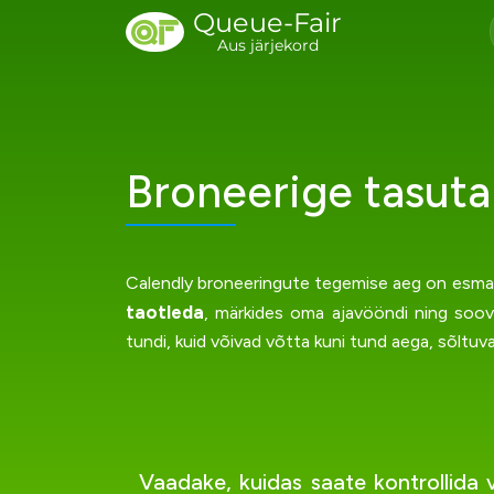
Queue-Fair
Aus järjekord
Broneerige tasuta
Calendly broneeringute tegemise aeg on esmaspä
taotleda
, märkides oma ajavööndi ning soovi
tundi, kuid võivad võtta kuni tund aega, sõltuva
Vaadake, kuidas saate kontrollida võ