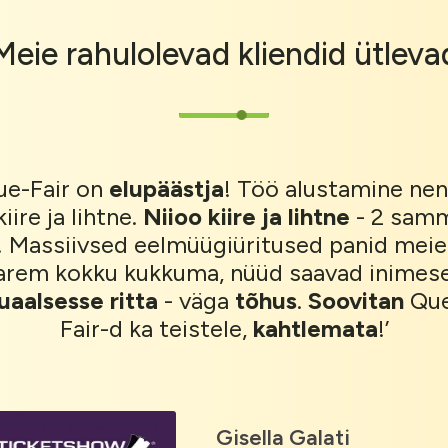
Meie
rahulolevad kliendid
ütleva
ue-Fair on
elupäästja
! Töö alustamine ne
kiire ja lihtne.
Niioo kiire ja lihtne
- 2 sam
! Massiivsed eelmüügiüritused panid meie 
arem kokku kukkuma, nüüd saavad inimes
tuaalsesse ritta
- väga
tõhus
.
Soovitan
Que
Fair-d ka teistele,
kahtlemata
!’
Gisella Galati
Gijs Haccou - Founder 
Flavia Siluppo
Michael Kenne
Riho Maisa
Adelmo O - System Analy
Mark Hope
Robin C - CEO
Gilad Haim
EventGoose B.V.
Digital Marketing Specialist
Director
Quicket
Re-Le