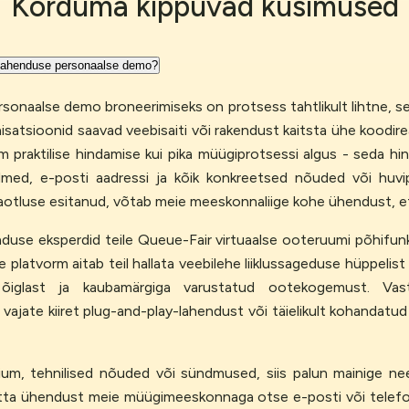
Korduma kippuvad küsimused
i lahenduse personaalse demo?
onaalse demo broneerimiseks on protsess tahtlikult lihtne, ses
ganisatsioonid saavad veebisaiti või rakendust kaitsta ühe koodi
gem praktilise hindamise kui pika müügiprotsessi algus - seda 
ed, e-posti aadressi ja kõik konkreetsed nõuded või huvip
otluse esitanud, võtab meie meeskonnaliige kohe ühendust, et k
duse eksperdid teile Queue-Fair virtuaalse ooteruumi põhifunk
 platvorm aitab teil hallata veebilehe liiklussageduse hüppelis
 õiglast ja kaubamärgiga varustatud ootekogemust. Vas
s vajate kiiret plug-and-play-lahendust või täielikult kohandat
ium, tehnilised nõuded või sündmused, siis palun mainige n
õtta ühendust meie müügimeeskonnaga otse e-posti või telefon