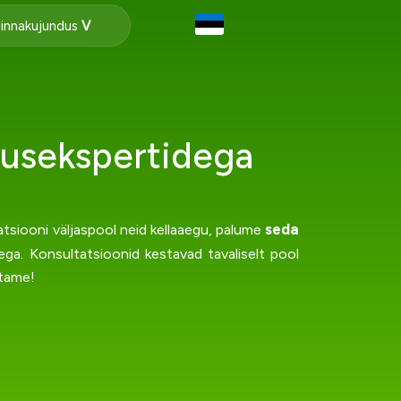
innakujundus
klusekspertidega
seda
atsiooni väljaspool neid kellaaegu, palume
ega. Konsultatsioonid kestavad tavaliselt pool
stame!