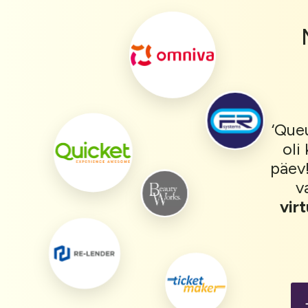
‘Que
oli 
päev
v
vir