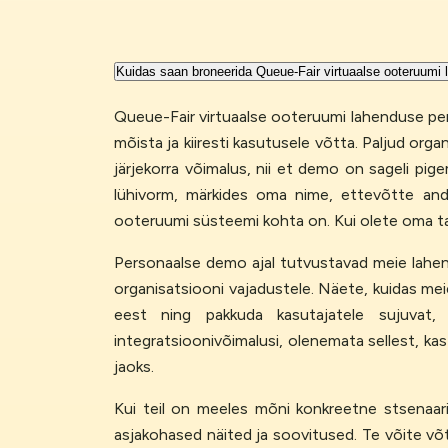
Kuidas saan broneerida Queue-Fair virtuaalse ooteruum
Queue-Fair virtuaalse ooteruumi lahenduse pers
mõista ja kiiresti kasutusele võtta. Paljud or
järjekorra võimalus, nii et demo on sageli pi
lühivorm, märkides oma nime, ettevõtte andm
ooteruumi süsteemi kohta on. Kui olete oma ta
Personaalse demo ajal tutvustavad meie lahen
organisatsiooni vajadustele. Näete, kuidas meie
eest ning pakkuda kasutajatele sujuvat,
integratsioonivõimalusi, olenemata sellest, ka
jaoks.
Kui teil on meeles mõni konkreetne stsenaar
asjakohased näited ja soovitused. Te võite v