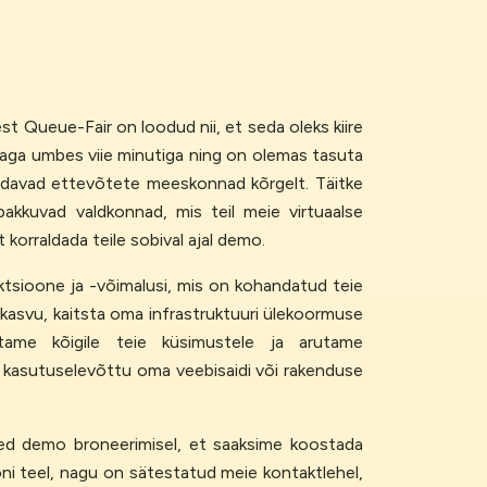
t Queue-Fair on loodud nii, et seda oleks kiire
reaga umbes viie minutiga ning on olemas tasuta
hindavad ettevõtete meeskonnad kõrgelt. Täitke
akkuvad valdkonnad, mis teil meie virtuaalse
orraldada teile sobival ajal demo.
tsioone ja -võimalusi, mis on kohandatud teie
t kasvu, kaitsta oma infrastruktuuri ülekoormuse
tame kõigile teie küsimustele ja arutame
ud kasutuselevõttu oma veebisaidi või rakenduse
eed demo broneerimisel, et saaksime koostada
i teel, nagu on sätestatud meie kontaktlehel,