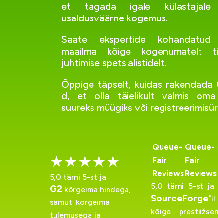
et tagada igale külastajale
usaldusväärne kogemus.
Saate ekspertide kohandatud
maailma kõige kogenumatelt ti
juhtimise spetsialistidelt.
Õppige täpselt, kuidas rakendada 
d, et olla täielikult valmis oma
suureks müügiks või registreerimisür
Queue-
Queue-
★★★★★
Fair
Fair
Reviews
Reviews
5,0 tärni 5-st ja
5,0 tärni 5-st ja
G2
kõrgeima hindega,
SourceForge'
i
samuti kõrgeima
kõige prestiižs
tulemusega ja