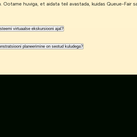
. Ootame huviga, et aidata teil avastada, kuidas Queue-Fair saab
teemi virtuaalse ekskursiooni ajal?
nstratsiooni planeerimine on seotud kuludega?