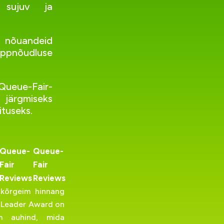
 sujuv ja
 nõuandeid
ppnõudluse
Queue-Fair-
 järgmiseks
ituseks.
Queue-
Queue-
Fair
Fair
Reviews
Reviews
 kõrgeim hinnang
l. Leader Award on
em auhind, mida