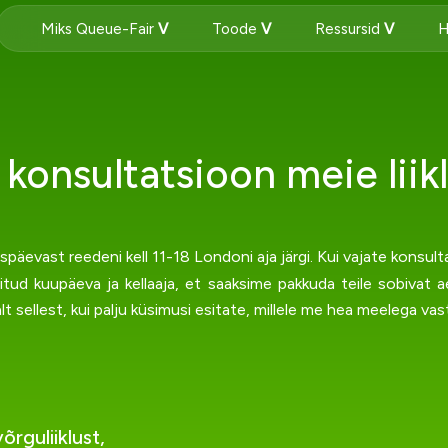
Miks Queue-Fair
Toode
Ressursid
H
 konsultatsioon meie lii
evast reedeni kell 11-18 Londoni aja järgi. Kui vajate konsult
tud kuupäeva ja kellaaja, et saaksime pakkuda teile sobivat a
lt sellest, kui palju küsimusi esitate, millele me hea meelega va
rguliiklust,