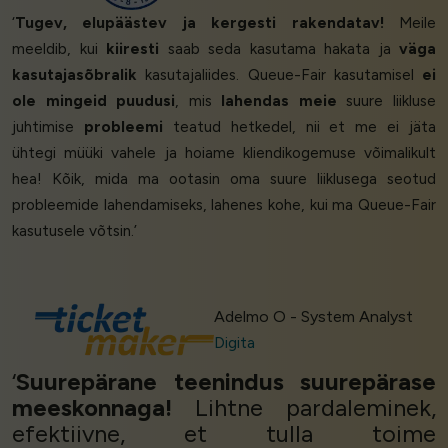
‘
Tugev, elupäästev ja kergesti rakendatav!
Meile
meeldib, kui
kiiresti
saab seda kasutama hakata ja
väga
kasutajasõbralik
kasutajaliides. Queue-Fair kasutamisel
ei
ole mingeid puudusi
, mis
lahendas meie
suure liikluse
juhtimise
probleemi
teatud hetkedel, nii et me ei jäta
ühtegi müüki vahele ja hoiame kliendikogemuse võimalikult
hea! Kõik, mida ma ootasin oma suure liiklusega seotud
probleemide lahendamiseks, lahenes kohe, kui ma Queue-Fair
kasutusele võtsin.’
Adelmo O - System Analyst
Digita
‘
Suurepärane teenindus
suurepärase
meeskonnaga!
Lihtne pardaleminek,
efektiivne, et tulla toime