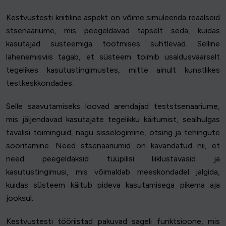
Kestvustesti kriitiline aspekt on võime simuleerida reaalseid
stsenaariume, mis peegeldavad täpselt seda, kuidas
kasutajad süsteemiga tootmises suhtlevad. Selline
lähenemisviis tagab, et süsteem toimib usaldusväärselt
tegelikes kasutustingimustes, mitte ainult kunstlikes
testkeskkondades.
Selle saavutamiseks loovad arendajad teststsenaariume,
mis jäljendavad kasutajate tegelikku käitumist, sealhulgas
tavalisi toiminguid, nagu sisselogimine, otsing ja tehingute
sooritamine. Need stsenaariumid on kavandatud nii, et
need peegeldaksid tüüpilisi liiklustavasid ja
kasutustingimusi, mis võimaldab meeskondadel jälgida,
kuidas süsteem käitub pideva kasutamisega pikema aja
jooksul.
Kestvustesti tööriistad pakuvad sageli funktsioone, mis