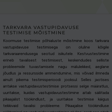
TARKVARA VASTUPIDAVUSE
TESTIMISE MÕISTMINE
Koormuse testimise põhialuste mõistmine koos tarkvara
vastupidavuse testimisega on oluline kõigile
tarkvaraarendusega seotud isikutele. Kestvustestimine
erineb tavalisest testimisest, keskendudes selliste
probleemide tuvastamisele nagu mälulekked, aeglane
jõudlus ja ressursside ammendumine, mis võivad ilmneda
ainult pikema testimisperioodi jooksul. Selles jaotises
antakse vastupidavustestimise protsessi selge määratlus,
uuritakse, kuidas vastupidavustestimine aitab säilitada
pikaajalist töökindlust, ja uuritakse testimise käigus
tekkivaid tavalisi probleeme. Pikaajalise töökindluse