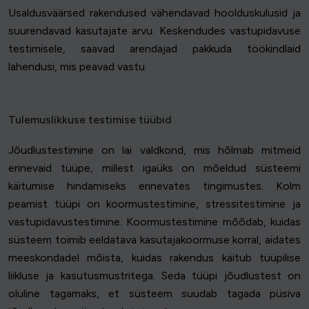
Usaldusväärsed rakendused vähendavad hoolduskulusid ja
suurendavad kasutajate arvu. Keskendudes vastupidavuse
testimisele, saavad arendajad pakkuda töökindlaid
lahendusi, mis peavad vastu.
Tulemuslikkuse testimise tüübid
Jõudlustestimine on lai valdkond, mis hõlmab mitmeid
erinevaid tüüpe, millest igaüks on mõeldud süsteemi
käitumise hindamiseks erinevates tingimustes. Kolm
peamist tüüpi on koormustestimine, stressitestimine ja
vastupidavustestimine. Koormustestimine mõõdab, kuidas
süsteem toimib eeldatava kasutajakoormuse korral, aidates
meeskondadel mõista, kuidas rakendus käitub tüüpilise
liikluse ja kasutusmustritega. Seda tüüpi jõudlustest on
oluline tagamaks, et süsteem suudab tagada püsiva