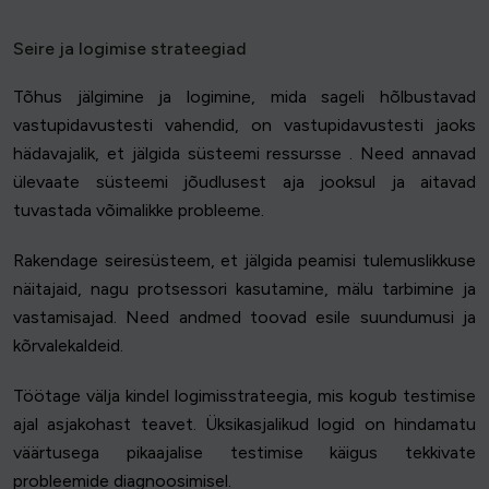
Seire ja logimise strateegiad
Tõhus jälgimine ja logimine, mida sageli hõlbustavad
vastupidavustesti vahendid, on vastupidavustesti jaoks
hädavajalik, et jälgida süsteemi ressursse . Need annavad
ülevaate süsteemi jõudlusest aja jooksul ja aitavad
tuvastada võimalikke probleeme.
Rakendage seiresüsteem, et jälgida peamisi tulemuslikkuse
näitajaid, nagu protsessori kasutamine, mälu tarbimine ja
vastamisajad. Need andmed toovad esile suundumusi ja
kõrvalekaldeid.
Töötage välja kindel logimisstrateegia, mis kogub testimise
ajal asjakohast teavet. Üksikasjalikud logid on hindamatu
väärtusega pikaajalise testimise käigus tekkivate
probleemide diagnoosimisel.