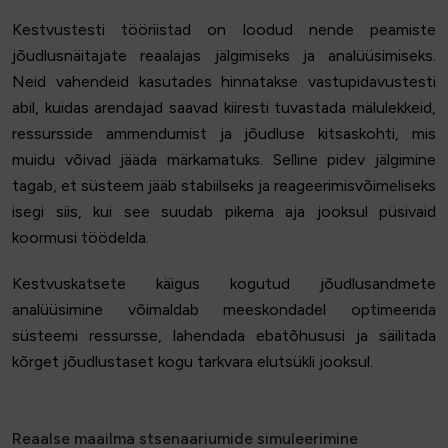
Kestvustesti tööriistad on loodud nende peamiste
jõudlusnäitajate reaalajas jälgimiseks ja analüüsimiseks.
Neid vahendeid kasutades hinnatakse vastupidavustesti
abil, kuidas arendajad saavad kiiresti tuvastada mälulekkeid,
ressursside ammendumist ja jõudluse kitsaskohti, mis
muidu võivad jääda märkamatuks. Selline pidev jälgimine
tagab, et süsteem jääb stabiilseks ja reageerimisvõimeliseks
isegi siis, kui see suudab pikema aja jooksul püsivaid
koormusi töödelda.
Kestvuskatsete käigus kogutud jõudlusandmete
analüüsimine võimaldab meeskondadel optimeerida
süsteemi ressursse, lahendada ebatõhususi ja säilitada
kõrget jõudlustaset kogu tarkvara elutsükli jooksul.
Reaalse maailma stsenaariumide simuleerimine