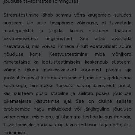
jõudluse tavapärastes toimingutes.
Stressitestimine läheb sammu võrra kaugemale, surudes
süsteemi üle selle tavapärase võimsuse, et tuvastada
murdepunktid ja jälgida, kuidas süsteem taastub
ekstreemsetest tingimustest. See aitab avastada
haavatavusi, mis võivad ilmneda ainult ebatavaliselt suure
nõudluse korral. Kestvustestimine, mida mõnikord
nimetatakse ka leotustestimiseks, keskendub süsteemi
võimele taluda märkimisväärset koormust pikema aja
jooksul. Erinevalt koormustestimisest, mis on sageli lühema
kestusega, hinnatakse tarkvara vastupidavustesti puhul,
kas süsteem püsib stabiilne ja säilitab püsiva jõudluse
pikemaajalise kasutamise ajal. See on oluline selliste
probleemide nagu mälulekked või järkjärguline jõudluse
vähenemine, mis ei pruugi lühemate testide käigus ilmneda,
tuvastamiseks, kuna vastupidavustestimine tagab põhjaliku
hindamise .