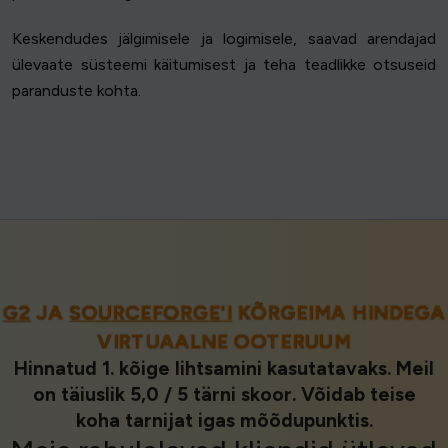
Keskendudes jälgimisele ja logimisele, saavad arendajad
ülevaate süsteemi käitumisest ja teha teadlikke otsuseid
paranduste kohta.
G2
JA
SOURCEFORGE'I
KÕRGEIMA HINDEGA
VIRTUAALNE OOTERUUM
Hinnatud 1. kõige lihtsamini kasutatavaks. Meil
on täiuslik 5,0 / 5 tärni skoor. Võidab teise
koha tarnijat igas mõõdupunktis.