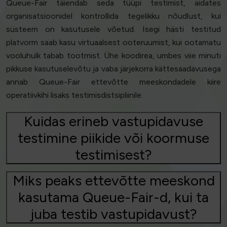
Queue-Fair täiendab seda tüüpi testimist, aidates
organisatsioonidel kontrollida tegelikku nõudlust, kui
süsteem on kasutusele võetud. Isegi hästi testitud
platvorm saab kasu virtuaalsest ooteruumist, kui ootamatu
vooluhulk tabab tootmist. Ühe koodirea, umbes viie minuti
pikkuse kasutuselevõtu ja vaba järjekorra kättesaadavusega
annab Queue-Fair ettevõtte meeskondadele kiire
operatiivkihi lisaks testimisdistsipliinile.
Kuidas erineb vastupidavuse
testimine piikide või koormuse
testimisest?
Miks peaks ettevõtte meeskond
kasutama Queue-Fair-d, kui ta
juba testib vastupidavust?