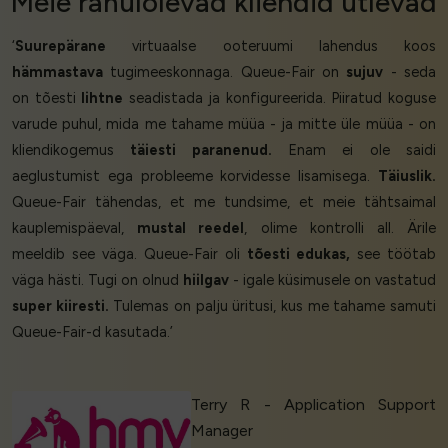
Meie
rahulolevad kliendid
ütlevad
‘
Suurepärane
virtuaalse ooteruumi lahendus koos
hämmastava
tugimeeskonnaga. Queue-Fair on
sujuv
- seda
on tõesti
lihtne
seadistada ja konfigureerida. Piiratud koguse
varude puhul, mida me tahame müüa - ja mitte üle müüa - on
kliendikogemus
täiesti paranenud.
Enam ei ole saidi
aeglustumist ega probleeme korvidesse lisamisega.
Täiuslik.
Queue-Fair tähendas, et me tundsime, et meie tähtsaimal
kauplemispäeval,
mustal reedel
, olime kontrolli all. Ärile
meeldib see väga. Queue-Fair oli
tõesti edukas,
see töötab
väga hästi. Tugi on olnud
hiilgav
- igale küsimusele on vastatud
super kiiresti.
Tulemas on palju üritusi, kus me tahame samuti
Queue-Fair-d kasutada.’
Terry R - Application Support
Manager