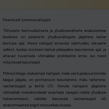
Peamised tulemusnäitajad
Tõhusate kestvuskatsete ja jõudlusandmete analüüsimise
keskmes on peamiste jõudlusnäitajate jälgimine katse
kestuse ajal. Need näitajad annavad väärtusliku ülevaate
sellest, kuidas süsteem käitub pikaajalise kasutamise ajal, ja
aitavad tuvastada võimalikke probleeme enne, kui need
mõjutavad kasutajaid.
Mõned kõige olulisemad näitajad, mida vastupidavustestide
käigus jälgida, on protsessori kasutamine, mälu tarbimine,
vastamisajad ja ketta I/O. Nende näitajate jälgimine
võimaldab meeskondadel avastada varajasi märke jõudluse
halvenemisest, näiteks kasvavad vastamisajad või
ebanormaalsed piigid ressursikasutuses.