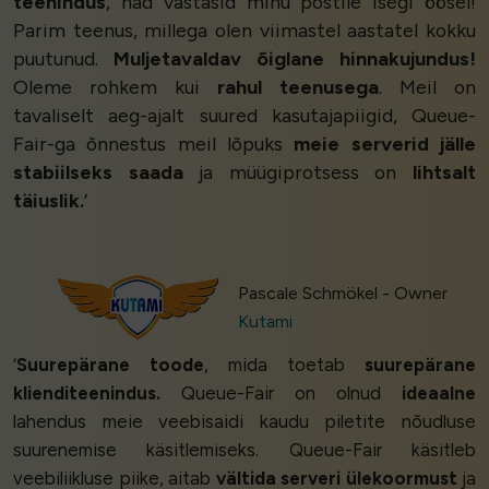
teenindus
, nad vastasid minu postile isegi öösel!
Parim teenus, millega olen viimastel aastatel kokku
puutunud.
Muljetavaldav õiglane hinnakujundus!
Oleme rohkem kui
rahul teenusega
. Meil on
tavaliselt aeg-ajalt suured kasutajapiigid, Queue-
Fair-ga õnnestus meil lõpuks
meie serverid jälle
stabiilseks saada
ja müügiprotsess on
lihtsalt
täiuslik.
’
Pascale Schmökel - Owner
Kutami
‘
Suurepärane toode
, mida toetab
suurepärane
klienditeenindus.
Queue-Fair on olnud
ideaalne
lahendus meie veebisaidi kaudu piletite nõudluse
suurenemise käsitlemiseks. Queue-Fair käsitleb
veebiliikluse piike, aitab
vältida serveri ülekoormust
ja