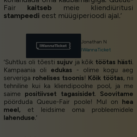
Fair
kaitseb
meie kliendiüritusi
stampeedi
eest müügiperioodi ajal.’
Jonathan N
IWannaTicket
‘Suhtlus oli tõesti
sujuv
ja kõik
töötas hästi
.
Kampaania oli
edukas
- olime kogu aeg
serveriga
rohelises tsoonis
!
Kõik töötas
, nii
tehniline kui ka kliendipoolne pool, ja me
saime
positiivset tagasisidet
.
Soovitame
pöörduda Queue-Fair poole! Mul on
hea
meel,
et leidsime oma probleemidele
lahenduse
.’