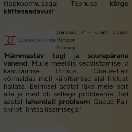
tippkoormusega! Teenuse
kõrge
kättesaadavus
!’
Wenchao P - Client Division
Manager
Actimage
‘
Hämmastav tugi
ja
suurepärane
vahend
. Mulle meeldis seadistamise ja
kasutamise lihtsus. Queue-Fair
võimaldas meil käivitamise ajal liiklust
hallata. Eelmisel aastal läks meie sait
alla ja meil oli sellega probleeme! Sel
aastal
lahendati probleem
Queue-Fair
skripti lihtsa lisamisega.’