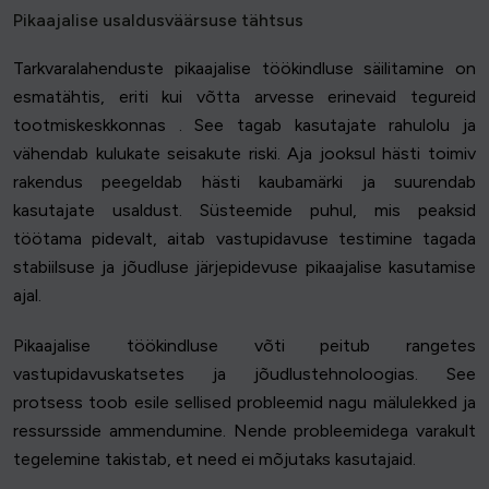
Pikaajalise usaldusväärsuse tähtsus
Tarkvaralahenduste pikaajalise töökindluse säilitamine on
esmatähtis, eriti kui võtta arvesse erinevaid tegureid
tootmiskeskkonnas . See tagab kasutajate rahulolu ja
vähendab kulukate seisakute riski. Aja jooksul hästi toimiv
rakendus peegeldab hästi kaubamärki ja suurendab
kasutajate usaldust. Süsteemide puhul, mis peaksid
töötama pidevalt, aitab vastupidavuse testimine tagada
stabiilsuse ja jõudluse järjepidevuse pikaajalise kasutamise
ajal.
Pikaajalise töökindluse võti peitub rangetes
vastupidavuskatsetes ja jõudlustehnoloogias. See
protsess toob esile sellised probleemid nagu mälulekked ja
ressursside ammendumine. Nende probleemidega varakult
tegelemine takistab, et need ei mõjutaks kasutajaid.