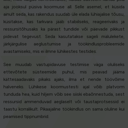
aja jooksul püsiva koormuse all. Selle asemel, et küsida
ainult seda, kas rakendus suudab üle elada lühiajalise tõusu,
küsitakse, kas tarkvara jääb stabiilseks, reageerivaks ja
ressursitõhusaks ka pärast tundide või päevade pikkust
pidevat tegevust. Seda kasutatakse sageli mälulekete,
järkjärgulise aeglustumise ja töökindlusprobleemide
avastamiseks, mis ei ilmne lühikestes testides.
See muudab vastupidavuse testimise väga oluliseks
ettevõtete süsteemide puhul, mis peavad jääma
kättesaadavaks pikaks ajaks, ilma et nende töövõime
halveneks. Lühikese koormustesti ajal võib platvorm
tunduda hea, kuid hiljem võib see siiski ebaõnnestuda, sest
ressursid ammenduvad aeglaselt või taustaprotsessid ei
taastu korralikult. Pikaajaline töökindlus on sama oluline kui
peamised tippnumbrid.