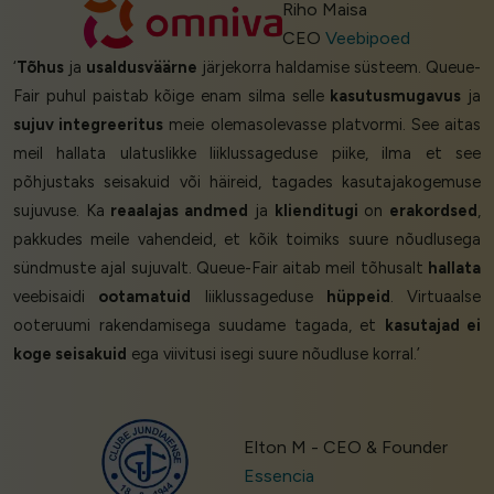
Riho Maisa
CEO
Veebipoed
‘
Tõhus
ja
usaldusväärne
järjekorra haldamise süsteem. Queue-
Fair puhul paistab kõige enam silma selle
kasutusmugavus
ja
sujuv integreeritus
meie olemasolevasse platvormi. See aitas
meil hallata ulatuslikke liiklussageduse piike, ilma et see
põhjustaks seisakuid või häireid, tagades kasutajakogemuse
sujuvuse. Ka
reaalajas andmed
ja
klienditugi
on
erakordsed
,
pakkudes meile vahendeid, et kõik toimiks suure nõudlusega
sündmuste ajal sujuvalt. Queue-Fair aitab meil tõhusalt
hallata
veebisaidi
ootamatuid
liiklussageduse
hüppeid
. Virtuaalse
ooteruumi rakendamisega suudame tagada, et
kasutajad ei
koge seisakuid
ega viivitusi isegi suure nõudluse korral.’
Elton M - CEO & Founder
Essencia