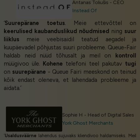
Antanas Toliušis - CEO
Instead Of
‘
Suurepärane toetus
. Meie ettevõttel on
keerulised kaubanduslikud nõudmised
ning
suur
liiklus
meie veebisaidil teatud aegadel ja
kuupäevadel põhjustas suuri probleeme. Queue-Fair
haldab neid nüüd tõhusalt ja meil on
kontroll
müügivoo üle.
Kohene
telefoni teel pakutav
tugi
on
suurepärane
- Queue Fairi meeskond on teinud
kõik endast oleneva, et lahendada probleeme ja
aidata.’
Sophie H - Head of Digital Sales
York Ghost Merchants
‘
Usaldusväärne
lahendus sujuvaks kliendivoo haldamiseks. Meil