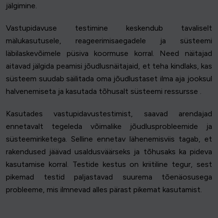
jälgimine.
Vastupidavuse testimine keskendub tavaliselt
mälukasutusele, reageerimisaegadele ja süsteemi
läbilaskevõimele püsiva koormuse korral. Need näitajad
aitavad jälgida peamisi jõudlusnäitajaid, et teha kindlaks, kas
süsteem suudab säilitada oma jõudlustaset ilma aja jooksul
halvenemiseta ja kasutada tõhusalt süsteemi ressursse .
Kasutades vastupidavustestimist, saavad arendajad
ennetavalt tegeleda võimalike jõudlusprobleemide ja
süsteemiriketega. Selline ennetav lähenemisviis tagab, et
rakendused jäävad usaldusväärseks ja tõhusaks ka pideva
kasutamise korral. Testide kestus on kriitiline tegur, sest
pikemad testid paljastavad suurema tõenäosusega
probleeme, mis ilmnevad alles pärast pikemat kasutamist.