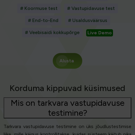
# Koormuse test
# Vastupidavuse test
# End-to-End
# Usaldusväärsus
# Veebisaidi kokkupõrge
Live Demo
Alusta
Korduma kippuvad küsimused
Mis on tarkvara vastupidavuse
testimine?
Tarkvara vastupidavuse testimine on üks jõudlustestimise
liike, mille käigus kontrollitakse, kuidas süsteem käitub pika