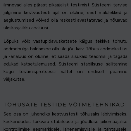
ilmnevad alles pärast pikaajalist testimist. Süsteemi tervise
jälgimine kestvustesti ajal on oluline, sest mälulekked ja
aeglustumised võivad olla raskesti avastatavad ja nõuavad
üksikasjalikku analüüsi.
Lõpuks võib vastupidavuskatsete käigus tekkiva tohutu
andmehulga haldamine olla üle jõu käiv. Tõhus andmekäitlus
ja -analüüs on oluline, et saada sisukaid teadmisi ja tagada
edukad katsetulemused. Süsteemi stabiilsuse säilitamine
kogu testimisprotsessi vältel on endiselt peamine
väljakutse.
TÕHUSATE TESTIDE VÕTMETEHNIKAD
See osa on juhendiks kestvustesti tõhusaks läbiviimiseks,
keskendudes tarkvara stabiilsuse ja jõudluse pikemaajalise
kontrollimise eesmärkidele, lähenemisviisile ja tähtsusele.