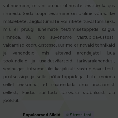
vähenemine, mis ei pruugi lühemate testide käigus
ilmneda. Seda tüüpi testimine on oluline võimalike
mälulekete, aeglustumiste või rikete tuvastamiseks,
mis ei pruugi lühemate testimisetappide käigus
ilmneda. Kui me süveneme vastupidavustesti
valdamise keerukustesse, uurime erinevaid tehnikaid
ja vahendeid, mis aitavad arendajatel luua
töökindlaid ja usaldusväärseid tarkvaralahendusi,
sealhulgas tutvume üksikasjalikult vastupidavustesti
protsessiga ja selle põhietappidega. Liitu meiega
sellel teekonnal, et suurendada oma arusaamist
sellest, kuidas säilitada tarkvara stabiilsust aja
jooksul.
Populaarsed Sildid:
# Stressitest