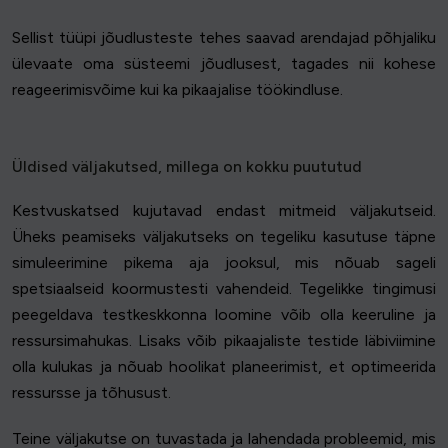
Sellist tüüpi jõudlusteste tehes saavad arendajad põhjaliku
ülevaate oma süsteemi jõudlusest, tagades nii kohese
reageerimisvõime kui ka pikaajalise töökindluse.
Üldised väljakutsed, millega on kokku puututud
Kestvuskatsed kujutavad endast mitmeid väljakutseid.
Üheks peamiseks väljakutseks on tegeliku kasutuse täpne
simuleerimine pikema aja jooksul, mis nõuab sageli
spetsiaalseid koormustesti vahendeid. Tegelikke tingimusi
peegeldava testkeskkonna loomine võib olla keeruline ja
ressursimahukas. Lisaks võib pikaajaliste testide läbiviimine
olla kulukas ja nõuab hoolikat planeerimist, et optimeerida
ressursse ja tõhusust.
Teine väljakutse on tuvastada ja lahendada probleemid, mis