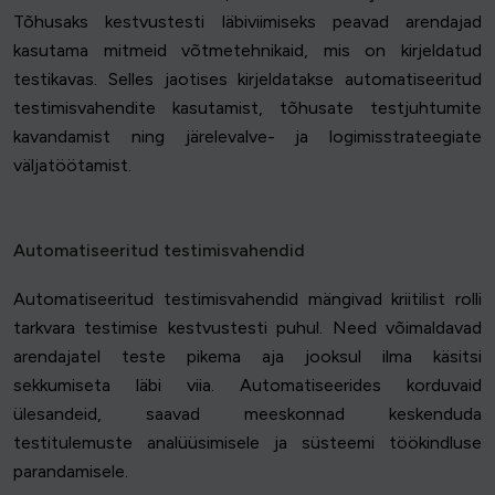
Tõhusaks kestvustesti läbiviimiseks peavad arendajad
kasutama mitmeid võtmetehnikaid, mis on kirjeldatud
testikavas. Selles jaotises kirjeldatakse automatiseeritud
testimisvahendite kasutamist, tõhusate testjuhtumite
kavandamist ning järelevalve- ja logimisstrateegiate
väljatöötamist.
Automatiseeritud testimisvahendid
Automatiseeritud testimisvahendid mängivad kriitilist rolli
tarkvara testimise kestvustesti puhul. Need võimaldavad
arendajatel teste pikema aja jooksul ilma käsitsi
sekkumiseta läbi viia. Automatiseerides korduvaid
ülesandeid, saavad meeskonnad keskenduda
testitulemuste analüüsimisele ja süsteemi töökindluse
parandamisele.