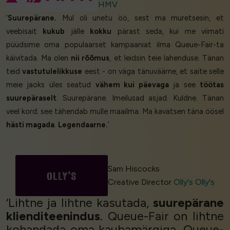
HMV
‘
Suurepärane.
Mul oli unetu öö, sest ma muretsesin, et
veebisait
kukub
jälle
kokku
pärast seda, kui me viimati
püüdsime oma populaarset kampaaniat ilma Queue-Fair-ta
käivitada. Ma olen
nii rõõmus
, et leidsin teie lahenduse. Tänan
teid
vastutulelikkuse
eest - on väga tänuväärne, et saite selle
meie jaoks üles seatud
vähem kui päevaga
ja see
töötas
suurepäraselt
. Suurepärane. Imeilusad asjad. Kuldne. Tänan
veel kord; see tähendab mulle maailma. Ma kavatsen täna öösel
hästi magada
.
Legendaarne.
’
Sam Hiscocks
Creative Director
Olly's Olly's
‘Lihtne ja lihtne kasutada,
suurepärane
klienditeenindus
. Queue-Fair on lihtne
kohandada oma kaubamärgiga. Queue-