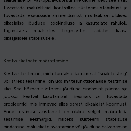
säilitamisel on vastupidavustestimine oluline, sest see aitab
tuvastada mälulekkeid, kontrollida süsteemi stabiilsust ja
tuvastada ressursside ammendumist, mis kõik on olulised
pikaajalise jõudluse, töökindluse ja kasutajate rahulolu
tagamiseks reaalsetes tingimustes, aidates kaasa
pikaajalisele stabiilsusele .
Kestvuskatsete määratlemine
Kestvustestimine, mida tuntakse ka nime all "soak testing"
või stressitestimine, on üks mittefunktsionaalse testimise
liike. See hõlmab süsteemi jõudluse hindamist pikema aja
jooksul kestval kasutamisel. Eesmärk on tuvastada
probleemid, mis ilmnevad alles pärast pikaajalist koormust.
Enne testimise alustamist on oluline selgelt määratleda
testimise eesmärgid, näiteks süsteemi stabiilsuse
hindamine, mälulekete avastamine või jõudluse halvenemise