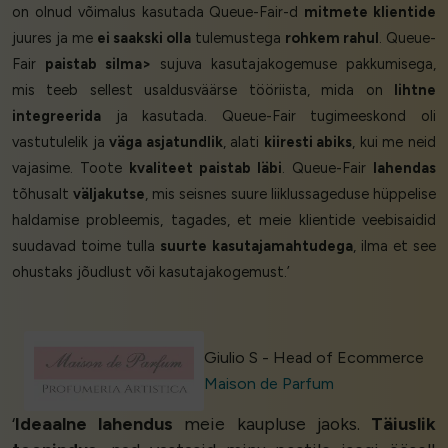
on olnud võimalus kasutada Queue-Fair-d
mitmete klientide
juures ja me
ei saakski olla
tulemustega
rohkem rahul
. Queue-
Fair
paistab silma>
sujuva kasutajakogemuse pakkumisega,
mis teeb sellest usaldusväärse tööriista, mida on
lihtne
integreerida
ja kasutada. Queue-Fair tugimeeskond oli
vastutulelik ja
väga asjatundlik
, alati
kiiresti abiks
, kui me neid
vajasime. Toote
kvaliteet paistab läbi
. Queue-Fair
lahendas
tõhusalt
väljakutse
, mis seisnes suure liiklussageduse hüppelise
haldamise probleemis, tagades, et meie klientide veebisaidid
suudavad toime tulla
suurte kasutajamahtudega
, ilma et see
ohustaks jõudlust või kasutajakogemust.’
Giulio S - Head of Ecommerce
Maison de Parfum
‘
Ideaalne lahendus
meie kaupluse jaoks.
Täiuslik