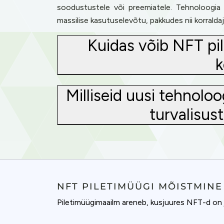
soodustustele või preemiatele. Tehnoloogia
massilise kasutuselevõtu, pakkudes nii korraldaj
Kuidas võib NFT pi
k
Milliseid uusi tehnolo
turvalisus
NFT PILETIMÜÜGI MÕISTMINE
Piletimüügimaailm areneb, kusjuures NFT-d on 