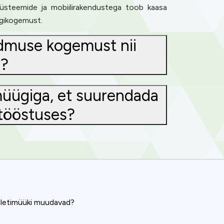
üsteemide ja mobiilirakendustega toob kaasa
üügikogemust.
ndmuse kogemust nii
s?
imüügiga, et suurendada
itööstuses?
piletimüüki muudavad?