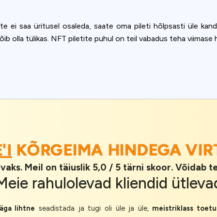
 te ei saa üritusel osaleda, saate oma pileti hõlpsasti üle ka
e võib olla tülikas. NFT piletite puhul on teil vabadus teha viima
'I
KÕRGEIMA HINDEGA VIR
vaks. Meil on täiuslik 5,0 / 5 tärni skoor. Võidab 
Meie
rahulolevad kliendid
ütleva
äga lihtne
seadistada ja tugi oli üle ja üle,
meistriklass toetu