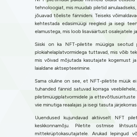
tehnoloogiat, mis muudab piletid ainulaadseks, j
jõuavad tõeliste fännideni. Teiseks võimaldava
kehtestada edasimüügi reegleid ja isegi teen
elamustega, mis loob lisaväärtust osalejatele ja u
Siiski on ka NFT-piletite müügiga seotud p
plokiahelaplatvormidega tuttavad, mis võib tek
mis võivad mõjutada kasutajate kogemust ja 
laialdane aktsepteerimine.
Sama oluline on see, et NFT-piletite müük ei k
tuhanded fännid satuvad korraga veebilehele
piletimüügiplatvormidele ja ettevõtlusürituste
viie minutiga reaalajas ja isegi tasuta järjekor
Uuendused kujundavad aktiivselt NFT pilet
keskkonnamõju. Piletite ostmise lihtsus
mittekrüptokasutajatele. Arukad lepingud v