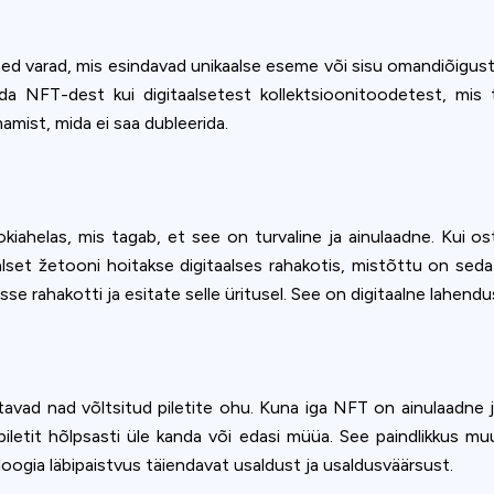
d varad, mis esindavad unikaalse eseme või sisu omandiõigust.
 NFT-dest kui digitaalsetest kollektsioonitoodetest, mis tõe
amist, mida ei saa dubleerida.
kiahelas, mis tagab, et see on turvaline ja ainulaadne. Kui os
alset žetooni hoitakse digitaalses rahakotis, mistõttu on seda l
sse rahakotti ja esitate selle üritusel. See on digitaalne lahendu
tavad nad võltsitud piletite ohu. Kuna iga NFT on ainulaadne ja 
piletit hõlpsasti üle kanda või edasi müüa. See paindlikkus m
oogia läbipaistvus täiendavat usaldust ja usaldusväärsust.