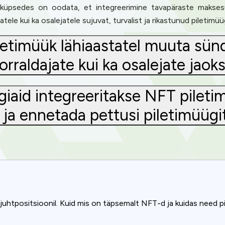
 küpsedes on oodata, et integreerimine tavapäraste makses
atele kui ka osalejatele sujuvat, turvalist ja rikastunud piletim
letimüük lähiaastatel muuta sü
orraldajate kui ka osalejate jaok
ogiaid integreeritakse NFT pilet
t ja ennetada pettusi piletimüüg
juhtpositsioonil. Kuid mis on täpsemalt NFT-d ja kuidas need 