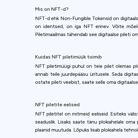
Mis on NFT-d?
NFT-d ehk Non-Fungible Tokensid on digitaalse
on identsed, on iga NFT erinev. Võite mõelda
Piletimaailmas tähendab see digitaalse pileti om
Kuidas NFT piletimüük toimib
NFT piletimüügi puhul on teie pilet olemas plo
annab teile juurdepääsu üritusele. Seda digita
ostate pileti veebist, saate selle oma digitaalse
NFT piletite eelised
NFT piletitel on mitmeid eeliseid. Esiteks välis
seaduslik. Lisaks saate tänu plokiahelale oma 
plaanid muutuda. Lõpuks lisab plokiahela tehnol