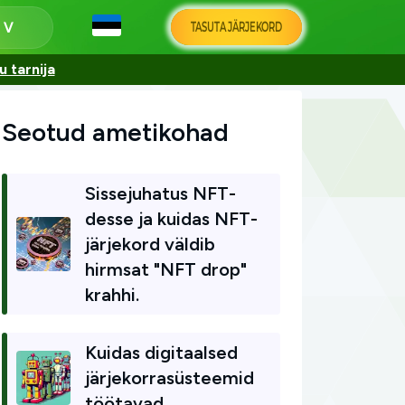
TASUTA JÄRJEKORD
s
 tarnija
Seotud ametikohad
Sissejuhatus NFT-
desse ja kuidas NFT-
järjekord väldib
hirmsat "NFT drop"
krahhi.
Kuidas digitaalsed
järjekorrasüsteemid
töötavad