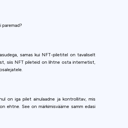
ti paremad?
tasudega, samas kui NFT-piletitel on tavaliselt
t, siis NFT pileteid on lihtne osta internetist,
osalejatele.
ul on iga pilet ainulaadne ja kontrollitav, mis
et on ehtne. See on märkimisväärne samm edasi