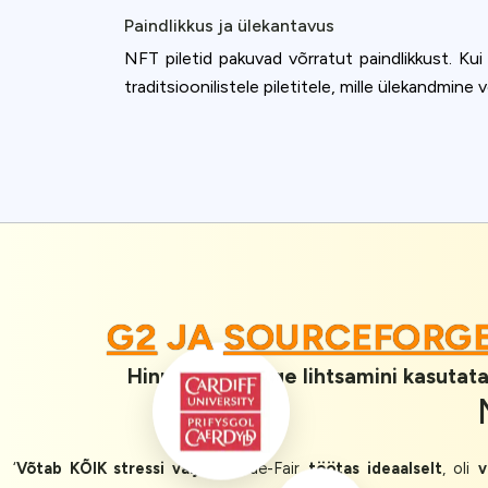
Paindlikkus ja ülekantavus
NFT piletid pakuvad võrratut paindlikkust. Kui
traditsioonilistele piletitele, mille ülekandmin
G2
JA
SOURCEFORGE
Hinnatud 1. kõige lihtsamini kasutata
‘
Võtab KÕIK stressi välja!
Queue-Fair
töötas ideaalselt
, oli
v