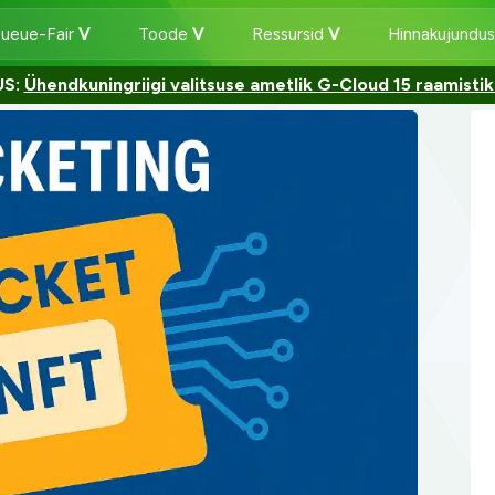
Queue-Fair
Toode
Ressursid
Hinnakujundu
US:
Ühendkuningriigi valitsuse ametlik G-Cloud 15 raamistiku