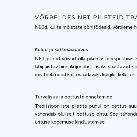
VÕRRELDES NFT PILETEID TR
Nüüd, kui te mõistate põhitõdesid, võrdleme NF
Kulud ja kättesaadavus
NFT-piletid võivad olla pikemas perspektiivis 
läbipaistev hinnakujundus. Lisaks säästavad nee
mis teeb need kättesaadavaks kõigile, kellel on i
Turvalisus ja pettuste ennetamine
Traditsiooniliste piletite puhul on pettus suu
vähendab oluliselt pettuse ohtu. See tähenda
ürituse kogemuse kindlustamisel.