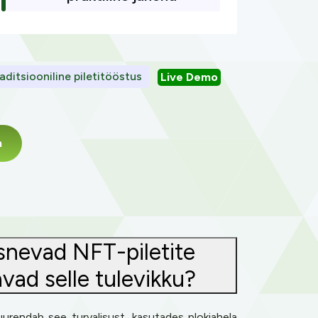
raditsiooniline piletitööstus
Live Demo
m
asnevad NFT-piletite
ad selle tulevikku?
suurendab see turvalisust, kasutades plokiahela