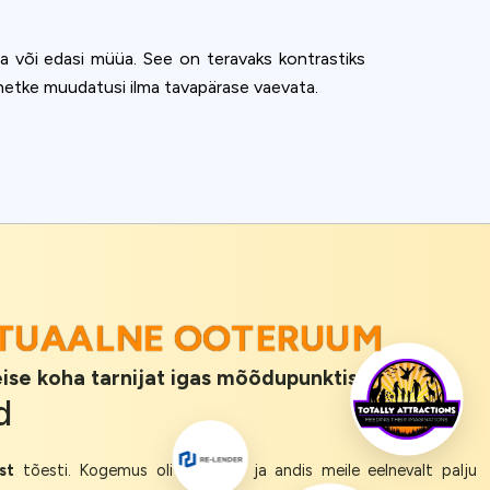
nda või edasi müüa. See on teravaks kontrastiks
se hetke muudatusi ilma tavapärase vaevata.
TUAALNE OOTERUUM
teise koha tarnijat igas mõõdupunktis.
d
st
tõesti. Kogemus oli nii
sujuv
ja andis meile eelnevalt palju