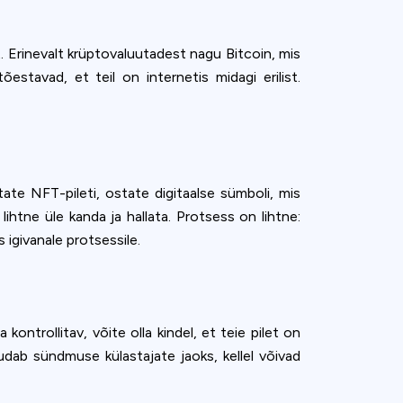
 Erinevalt krüptovaluutadest nagu Bitcoin, mis
stavad, et teil on internetis midagi erilist.
tate NFT-pileti, ostate digitaalse sümboli, mis
ihtne üle kanda ja hallata. Protsess on lihtne:
s igivanale protsessile.
kontrollitav, võite olla kindel, et teie pilet on
uudab sündmuse külastajate jaoks, kellel võivad