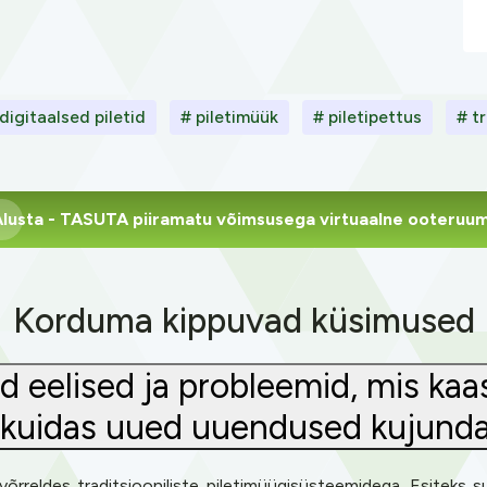
digitaalsed piletid
# piletimüük
# piletipettus
# t
lusta
- TASUTA piiramatu võimsusega virtuaalne ooteruu
Korduma kippuvad küsimused
d eelised ja probleemid, mis ka
 kuidas uued uuendused kujundav
võrreldes traditsiooniliste piletimüügisüsteemidega. Esiteks 