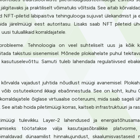
älgitavaks ja praktiliselt võimatuks võltsida. See aitab kõrvald
d NFT-piletid läbipaistva tehingulooga sujuvat ülekandmist ja e
ida järelmüügi eest autoritasu. Lisaks saab NFT pileteid ühe
usi tuluallikaid korraldajatele.
robleeme. Tehnoloogia on veel suhteliselt uus ja kõik ka
itada takistusi sisenemisel. Mõnede plokiahelate puhul tekita
kasutuselevõttu. Samuti tuleb lahendada regulatiivsed ebak
õrvalda vajadust juhtida nõudlust müügi avanemisel. Plokiahel
, võib ostuteekond ikkagi ebaõnnestuda. See on koht, kuhu Q
 korraldajatele õiglase virtuaalse ooteruumi, mida saab sagel
ras. See aitab hoida piletimüügi korras, kaitseb infrastruktuuri 
imüügi tulevikku. Layer-2 lahendused ja energiatõhusama
tamiseks töötatakse välja kasutajasõbralikke platvor
õimaldavad dünaamilist hinnakujundust, skaalumisvastasei