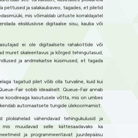
ada pettused ja salakaubaveo, tagades, et piletid
dasimüüki, mis võimaldab ürituste korraldajatel
ndada eksklusiivse digitaalse sisu, kauba või
sutajad ei ole digitaalsete rahakottide või
vad muret skaleeritavus ja kõrged tehingutasud,
indlused ja andmekaitse küsimused, et tagada
aga tagatud pilet võib olla turvaline, kuid kui
ueue-Fair sobib ideaalselt. Queue-Fair annab
i ühe koodireaga kasutusele võtta, mis on umbes
ja raskendab automaatsete tungide ülekoormamist.
d plokiahelad vähendavad tehingukulusid ja
me, mis muudavad selle kättesaadavaks ka
d meetmeid ja programmeeritavat juurdepääsu