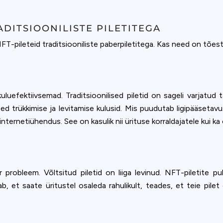
ADITSIOONILISTE PILETITEGA
T-pileteid traditsiooniliste paberpiletitega. Kas need on tões
kuluefektiivsemad. Traditsioonilised piletid on sageli varjatud 
d trükkimise ja levitamise kulusid. Mis puudutab ligipääsetavus
nternetiühendus. See on kasulik nii ürituse korraldajatele kui ka 
r probleem. Võltsitud piletid on liiga levinud. NFT-piletite puh
b, et saate üritustel osaleda rahulikult, teades, et teie pil