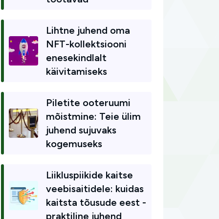
Lihtne juhend oma
NFT-kollektsiooni
enesekindlalt
käivitamiseks
Piletite ooteruumi
mõistmine: Teie ülim
juhend sujuvaks
kogemuseks
Liikluspiikide kaitse
veebisaitidele: kuidas
kaitsta tõusude eest -
praktiline juhend