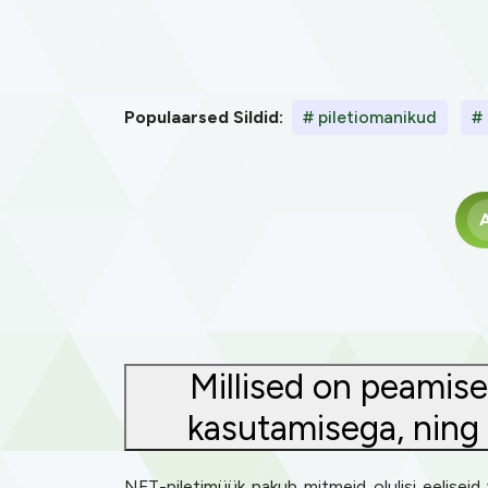
Populaarsed Sildid:
# piletiomanikud
# 
A
Millised on peamise
kasutamisega, ning
NFT-piletimüük pakub mitmeid olulisi eeliseid 