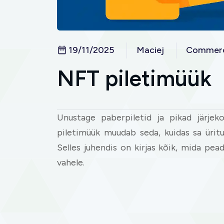
19/11/2025
Maciej
Commerc
NFT piletimüük
Unustage paberpiletid ja pikad järje
piletimüük muudab seda, kuidas sa üritu
Selles juhendis on kirjas kõik, mida pea
vahele.