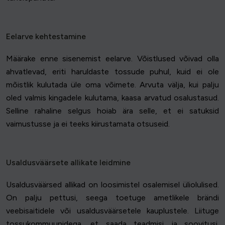
Eelarve kehtestamine
Määrake enne sisenemist eelarve. Võistlused võivad olla
ahvatlevad, eriti haruldaste tossude puhul, kuid ei ole
mõistlik kulutada üle oma võimete. Arvuta välja, kui palju
oled valmis kingadele kulutama, kaasa arvatud osalustasud.
Selline rahaline selgus hoiab ära selle, et ei satuksid
vaimustusse ja ei teeks kiirustamata otsuseid.
Usaldusväärsete allikate leidmine
Usaldusväärsed allikad on loosimistel osalemisel üliolulised.
On palju pettusi, seega toetuge ametlikele brändi
veebisaitidele või usaldusväärsetele kauplustele. Liituge
tossukommuunidega, et saada teadmisi ja soovitusi.