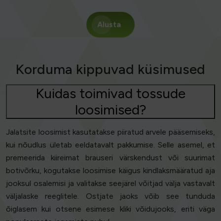
Alusta
Korduma kippuvad küsimused
Kuidas toimivad tossude
loosimised?
Jalatsite loosimist kasutatakse piiratud arvele pääsemiseks,
kui nõudlus ületab eeldatavalt pakkumise. Selle asemel, et
premeerida kiireimat brauseri värskendust või suurimat
botivõrku, kogutakse loosimise käigus kindlaksmääratud aja
jooksul osalemisi ja valitakse seejärel võitjad välja vastavalt
väljalaske reeglitele. Ostjate jaoks võib see tunduda
õiglasem kui otsene esimese kliki võidujooks, eriti väga