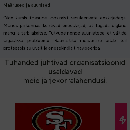
Määrused ja suunised
Olge kursis tossude loosimist reguleerivate eeskirjadega.
Mõnes piirkonnas kehtivad erieeskirjad, et tagada õiglane
mäng ja tarbijakaitse. Tutvuge nende suunistega, et vältida
õiguslikke probleeme. Raamistiku mõistmine aitab teil
protsessis sujuvalt ja enesekindlalt navigeerida.
T
u
h
a
n
d
e
d
j
u
h
t
i
v
a
d
o
r
g
a
n
i
s
a
t
s
i
o
o
n
i
d
u
s
a
l
d
a
v
a
d
m
e
i
e
j
ä
r
j
e
k
o
r
r
a
l
a
h
e
n
d
u
s
i
.