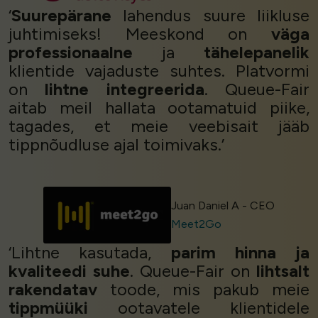
‘
Suurepärane
lahendus suure liikluse
juhtimiseks! Meeskond on
väga
professionaalne
ja
tähelepanelik
klientide vajaduste suhtes. Platvormi
on
lihtne integreerida
. Queue-Fair
aitab meil hallata ootamatuid piike,
tagades, et meie veebisait jääb
tippnõudluse ajal toimivaks.’
Juan Daniel A - CEO
Meet2Go
‘Lihtne kasutada,
parim hinna ja
kvaliteedi suhe
. Queue-Fair on
lihtsalt
rakendatav
toode, mis pakub meie
tippmüüki
ootavatele klientidele