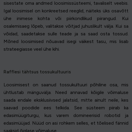
sisestate oma andmed loosimissüsteemi, tavaliselt veebis.
Igal loosimisel on konkreetsed reeglid, näiteks üks osavõtt
ühe inimese kohta või piirkondlikud piirangud. Kui
osalemisaeg lõpeb, valitakse võitjad juhuslikult välja. Kui sa
võidad, saadetakse sulle teade ja sa saad osta tossud.
Mõned loosimised nõuavad isegi väikest tasu, mis lisab
strateegiasse veel ühe kihi.
Rafflesi tähtsus tossukultuuris
Loosimisest on saanud tossukultuuri põhiline osa, mis
ühtlustab mänguvälja. Need annavad kõigile võimaluse
saada endale eksklusiivsed jalatsid, mitte ainult neile, kes
saavad poodide ees telkida. See süsteem piirab ka
edasimüügiturgu, kus varem domineerisid robotid ja
edasimüüjad. Nüüd on asi rohkem selles, et tõelised fännid
saaksid õiglase võimaluse.