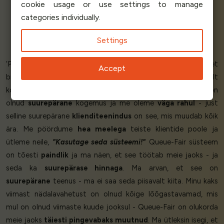
cookie usage or use settings to manage
categories individually.
Marcus B - Head of IT
Settings
Scandinavian Travel
‘Pöördusime Queue-Fair poole, et aidata meie populaarset
Accept
broneerimisteenust tipptundidel. See võttis meie serveritelt
koormust, nagu arvata võis - see ongi selle töö. Queue-Fair on
olnud
suurepärane
kogemus ja me oleme
väga rahul
- just
selline suurepärane
klienditeenindus
on see, mis muudab kõik
ära. Me pöördume
hea meelega
teiste klientide poole ja
ütleme neile,
"Kasutage seda süsteemi!"
Queue-Fair süsteem
on tõesti
paindlik
ja ma näen, et see töötab meie jaoks - ja
seda ka
suurepärase hinnaga
. Ma arvan, et see on
suurepärane
teenus - ma ei saa seda piisavalt kiita. Minu kaks
viimast nädalavahetust on olnud kõige lõõgastavamad, mis
mul on olnud viimaste kuude jooksul - Queue-Fair on olukorda
meie jaoks
täiesti pingevabaks muutnud
. Ma ütleksin isegi, et