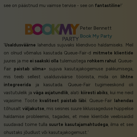
see on päästnud mu vaimse tervise - see on
fantastiline
!’
Peter Bennett
Book My Party
‘
Usaldusväärne
lahendus sujuvaks kliendivoo haldamiseks. Meil
on olnud võimalus kasutada Queue-Fair-d
mitmete klientide
juures ja me
ei saakski olla
tulemustega
rohkem rahul
. Queue-
Fair
paistab silma>
sujuva kasutajakogemuse pakkumisega,
mis teeb sellest usaldusväärse tööriista, mida on
lihtne
integreerida
ja kasutada. Queue-Fair tugimeeskond oli
vastutulelik ja
väga asjatundlik
, alati
kiiresti abiks
, kui me neid
vajasime. Toote
kvaliteet paistab läbi
. Queue-Fair
lahendas
tõhusalt
väljakutse
, mis seisnes suure liiklussageduse hüppelise
haldamise probleemis, tagades, et meie klientide veebisaidid
suudavad toime tulla
suurte kasutajamahtudega
, ilma et see
ohustaks jõudlust või kasutajakogemust.’