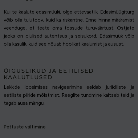
Kui te kaalute edasimüüki, olge ettevaatlik. Edasimüügiturg
võib olla tulutoov, kuid ka riskantne. Enne hinna määramist
veenduge, et teate oma tossude turuväärtust. Ostjate
jaoks on olulised autentsus ja seisukord. Edasimüük võib
olla kasulik, kuid see nõuab hoolikat kaalumist ja ausust.
ÕIGUSLIKUD JA EETILISED
KAALUTLUSED
Lekkide loosimises navigeerimine eeldab juriidiliste ja
eetiliste piiride mõistmist. Reeglite tundmine kaitseb teid ja
tagab ausa mängu.
Pettuste vältimine