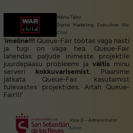
Nikita Tailor
Digital Marketing Executive
War
Child
‘
Imeline!!!
Queue-Fair töötas väga hästi
ja tugi on väga hea. Queue-Fair
lahendas paljude inimeste projektile
juurdepääsu probleemi ja
vältis
minu
serveri
kokkuvarisemist
. Plaanime
jätkata Queue-Fair kasutamist
tulevastes projektides. Aitäh Queue-
Fair!!!’
Jose D - Administrator
Azhor