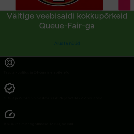
Vältige veebisaidi kokkupõrkeid
Queue-Fair-ga
Alusta nüüd
Tasuta koolitus ja 24-tunnine abitelefon
GDPR ja WCAG 2.2 vastavus GDPR ja WCAG 2.2 nõuetele
100% kasutusaeg viimase 12 kuu jooksul