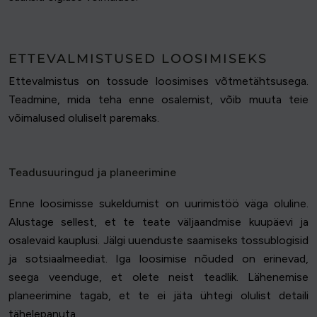
ETTEVALMISTUSED LOOSIMISEKS
Ettevalmistus on tossude loosimises võtmetähtsusega.
Teadmine, mida teha enne osalemist, võib muuta teie
võimalused oluliselt paremaks.
Teadusuuringud ja planeerimine
Enne loosimisse sukeldumist on uurimistöö väga oluline.
Alustage sellest, et te teate väljaandmise kuupäevi ja
osalevaid kauplusi. Jälgi uuenduste saamiseks tossublogisid
ja sotsiaalmeediat. Iga loosimise nõuded on erinevad,
seega veenduge, et olete neist teadlik. Lähenemise
planeerimine tagab, et te ei jäta ühtegi olulist detaili
tähelepanuta.