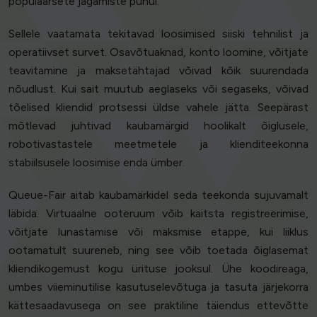
populaarsete jagamiste puhul.
Sellele vaatamata tekitavad loosimised siiski tehnilist ja
operatiivset survet. Osavõtuaknad, konto loomine, võitjate
teavitamine ja maksetähtajad võivad kõik suurendada
nõudlust. Kui sait muutub aeglaseks või segaseks, võivad
tõelised kliendid protsessi üldse vahele jätta. Seepärast
mõtlevad juhtivad kaubamärgid hoolikalt õiglusele,
robotivastastele meetmetele ja klienditeekonna
stabiilsusele loosimise enda ümber.
Queue-Fair aitab kaubamärkidel seda teekonda sujuvamalt
läbida. Virtuaalne ooteruum võib kaitsta registreerimise,
võitjate lunastamise või maksmise etappe, kui liiklus
ootamatult suureneb, ning see võib toetada õiglasemat
kliendikogemust kogu ürituse jooksul. Ühe koodireaga,
umbes viieminutilise kasutuselevõtuga ja tasuta järjekorra
kättesaadavusega on see praktiline täiendus ettevõtte