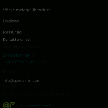
Võtke meiega ühendust
Uudised
Ressursid
Kontaktandmed
24-tunnine tugitelefon
0333 5432 108
UK
+44 203 6422 994
Intl
E-post
Aadress
86-90 Paul Street, London EC2A 4NE
Esialgne allikas Online Trust