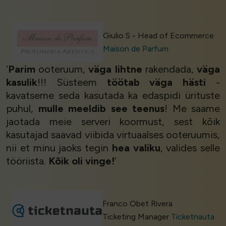
Giulio S - Head of Ecommerce
Maison de Parfum
‘
Parim
ooteruum,
väga lihtne
rakendada,
väga
kasulik
!!! Süsteem
töötab väga hästi
-
kavatseme seda kasutada ka edaspidi ürituste
puhul,
mulle meeldib see teenus
! Me saame
jaotada meie serveri koormust, sest kõik
kasutajad saavad viibida virtuaalses ooteruumis,
nii et minu jaoks tegin
hea valiku
, valides selle
tööriista.
Kõik oli vinge!
’
Franco Obet Rivera
Ticketing Manager
Ticketnauta