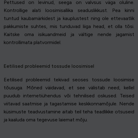
Pettused on levinud, seega on valvsus väga oluline.
Kontrollige alati loosimisallika seaduslikkust. Pea kinni
tuntud kaubamärkidest ja kauplustest ning ole ettevaatlik
pakkumiste suhtes, mis tunduvad liiga head, et olla tõsi.
Kaitske oma isikuandmeid ja vältige nende jagamist
kontrollimata platvormidel.
Eetilised probleemid tossude loosimisel
Eetilised probleemid tekivad seoses tossude loosimise
tõusuga. Mõned väidavad, et see välistab need, kellel
puudub internetiühendus või tehnilised oskused. Teised
viitavad saatmise ja tagastamise keskkonnamõjule. Nende
küsimuste teadvustamine aitab teil teha teadlikke otsuseid
ja kaaluda oma tegevuse laiemat mõju.