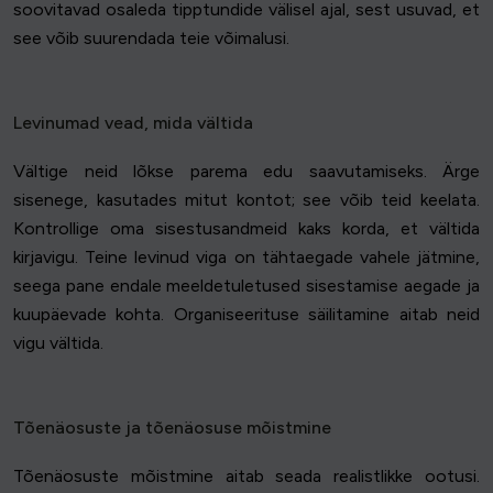
soovitavad osaleda tipptundide välisel ajal, sest usuvad, et
see võib suurendada teie võimalusi.
Levinumad vead, mida vältida
Vältige neid lõkse parema edu saavutamiseks. Ärge
sisenege, kasutades mitut kontot; see võib teid keelata.
Kontrollige oma sisestusandmeid kaks korda, et vältida
kirjavigu. Teine levinud viga on tähtaegade vahele jätmine,
seega pane endale meeldetuletused sisestamise aegade ja
kuupäevade kohta. Organiseerituse säilitamine aitab neid
vigu vältida.
Tõenäosuste ja tõenäosuse mõistmine
Tõenäosuste mõistmine aitab seada realistlikke ootusi.