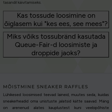
tasandil käivitamiseks.
Kas tossude loosimine on
õiglasem kui "kes ees, see mees"?
Miks võiks tossubränd kasutada
Queue-Fair-d loosimiste ja
droppide jaoks?
MÕISTMINE SNEAKER RAFFLES
Lühikesed loosimised teevad laineid, muutes seda, kuidas
sneakerheadid oma unistuste jalatsid kätte saavad. Mäng
on arenenud alates kauplustest kuni veebipõhiste