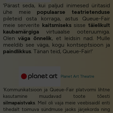
‘Pärast seda, kui paljud inimesed üritasid
ühe meie
populaarse teatrietenduse
pileteid osta korraga, astus Queue-Fair
meie serverite
kaitsmiseks
sisse
täielikult
kaubamärgiga
virtuaalse ooteruumiga.
Olen
väga õnnelik
, et leidsin nad. Mulle
meeldib see väga, kogu kontseptsioon ja
paindlikkus
. Tänan teid, Queue-Fair!’
Planet Art Theatre
‘Kommunikatsioon ja Queue-Fair platvormi lihtne
kasutamine muudavad toote tõesti
silmapaistvaks
. Meil oli vaja meie veebisaidil eriti
tihedalt toimuva sündmuse jaoks järjekorda ning