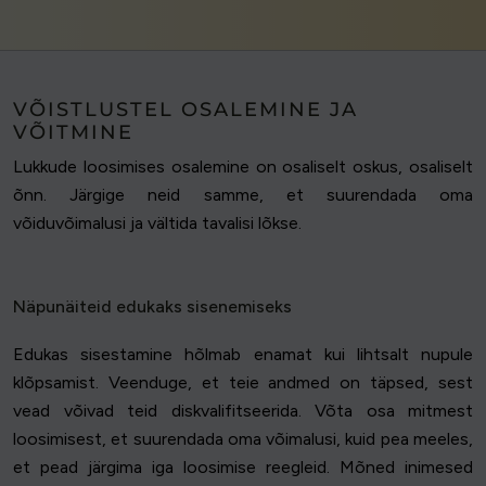
VÕISTLUSTEL OSALEMINE JA
VÕITMINE
Lukkude loosimises osalemine on osaliselt oskus, osaliselt
õnn. Järgige neid samme, et suurendada oma
võiduvõimalusi ja vältida tavalisi lõkse.
Näpunäiteid edukaks sisenemiseks
Edukas sisestamine hõlmab enamat kui lihtsalt nupule
klõpsamist. Veenduge, et teie andmed on täpsed, sest
vead võivad teid diskvalifitseerida. Võta osa mitmest
loosimisest, et suurendada oma võimalusi, kuid pea meeles,
et pead järgima iga loosimise reegleid. Mõned inimesed