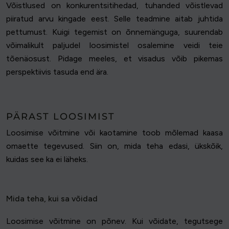
Võistlused on konkurentsitihedad, tuhanded võistlevad
piiratud arvu kingade eest. Selle teadmine aitab juhtida
pettumust. Kuigi tegemist on õnnemänguga, suurendab
võimalikult paljudel loosimistel osalemine veidi teie
tõenäosust. Pidage meeles, et visadus võib pikemas
perspektiivis tasuda end ära.
PÄRAST LOOSIMIST
Loosimise võitmine või kaotamine toob mõlemad kaasa
omaette tegevused. Siin on, mida teha edasi, ükskõik,
kuidas see ka ei läheks.
Mida teha, kui sa võidad
Loosimise võitmine on põnev. Kui võidate, tegutsege