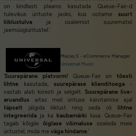
on kindlasti plaanis kasutada Queue-Fair-d
tulevikus ürituste jaoks, kus ootame
suurt
liiklustulva
ja osalemist suurematel
jaemüügiüritustel.’
Maciej S - eCommerce Manager
Universal Music
‘
Suurepärane platvorm!
Queue-Fair on
tõesti
lihtne
kasutada,
suurepärase klienditoega
-
vastab alati kiiresti ja selgelt.
Suurepärane live-
aruandlus
aitas meil ürituse käivitamise ajal
täpselt
jälgida liiklust ning seda oli
lihtne
integreerida
ja ka
kaubamärki
luua. Queue-Fair
tagab kõigile
õiglase võimaluse
osaleda meie
üritustel, mida me
väga hindame
.’