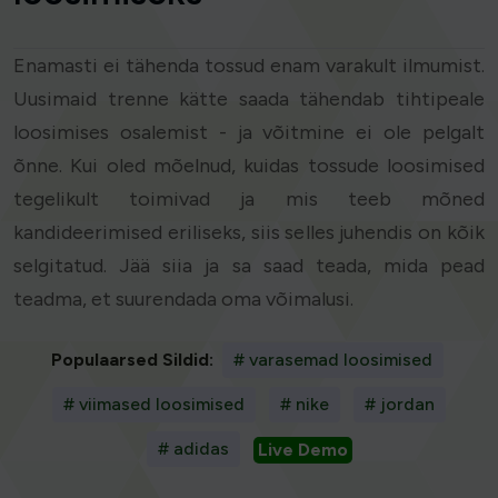
Enamasti ei tähenda tossud enam varakult ilmumist.
Uusimaid trenne kätte saada tähendab tihtipeale
loosimises osalemist - ja võitmine ei ole pelgalt
õnne. Kui oled mõelnud, kuidas tossude loosimised
tegelikult toimivad ja mis teeb mõned
kandideerimised eriliseks, siis selles juhendis on kõik
selgitatud. Jää siia ja sa saad teada, mida pead
teadma, et suurendada oma võimalusi.
Populaarsed Sildid:
# varasemad loosimised
# viimased loosimised
# nike
# jordan
# adidas
Live Demo