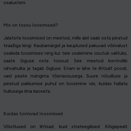
osalusteni.
Mis on tossu loosimised?
Jalatsite loosimised on meetod, mille abil saab osta piiratud
tiraažiga kingi. Kaubamärgid ja kauplused pakuvad võimalust
osaleda loosimises ning kui teie osalemine osutub valituks,
saate õiguse osta tossud. See meetod kontrollib
rahvahulka ja tagab õigluse. Enam ei lähe te lihtsalt poodi,
vaid peate mängima tõenäosusega. Suure nõudluse ja
piiratud pakkumise puhul on loosimine viis, kuidas hallata
hullusega ilma kaoseta.
Kuidas toimivad loosimised
Võistlused on lihtsad, kuid strateegilised. Kõigepealt