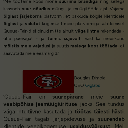
‘Me töötame koos mõne
suurima brändiga
ning sellega
kaasneb
suur nõudlus
müügi- ja müügitööde ajal. Vajame
õiglast järjekorra
platvormi, et pakkuda kõigile klientidele
õiglast
ja
valutut
kogemust meie platvormiga suhtlemisel.
Queue-Fair-d ei olnud mitte ainult
väga lihtne
rakendada -
ühe päevaga! - ja
toimis sujuvalt
, vaid ka meeskond
mõistis meie vajadusi
ja suutis
meiega koos töötada
, et
saavutada meie eesmärgid.’
Douglas Dimola
CEO
Giglabs
‘Queue-Fair on
suurepärane
meie
suure
veebipõhise jaemüügiürituse
jaoks. See tundus
väga intuitiivne kasutada ja
töötas täiesti hästi
.
Queue-Fair tagab järjepidevuse ja
suurendab
klientide veebikogemuse
usaldusväärsust
. Meil