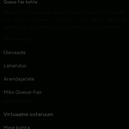
Queue-Fair kohta
Queue-Fair, mis leiutati ja patenteeriti algselt 2004. aastal,
on algne virtuaalne ooteruum, mis pakub hõivatud
veebisaitide ja rakenduste jaoks online järjekorra haldamist.
Meie teenused
Ülevaade
Lahendus
Arendajatele
Miks Queue-Fair
Kasulikud lingid
Virtuaalne ooteruum
Meie kohta