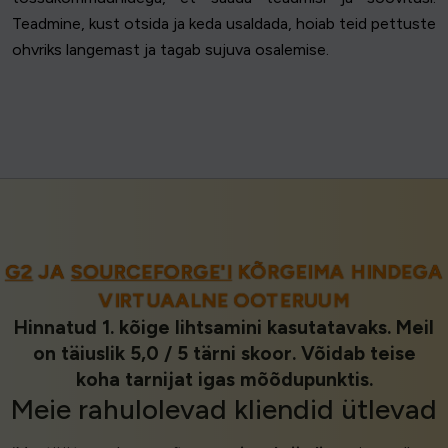
Teadmine, kust otsida ja keda usaldada, hoiab teid pettuste
ohvriks langemast ja tagab sujuva osalemise.
G2
JA
SOURCEFORGE'I
KÕRGEIMA HINDEGA
VIRTUAALNE OOTERUUM
Hinnatud 1. kõige lihtsamini kasutatavaks. Meil
on täiuslik 5,0 / 5 tärni skoor. Võidab teise
koha tarnijat igas mõõdupunktis.
Meie
rahulolevad kliendid
ütlevad