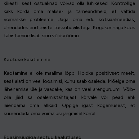
kiiresti, sest ostuaknad võivad olla lühikesed. Kontrollige
kaks korda oma makse- ja tarneandmeid, et vältida
võimalikke probleeme. Jaga oma edu sotsiaalmeedias,
ühendades end teiste tossuhuvilistega. Kogukonnaga koos
tähistamine lisab sinu võidurõõmu.
Kaotuse käsitlemine
Kaotamine ei ole maailma lõpp. Hoidke positiivset meelt,
sest alati on veel loosimisi, kuhu saab osaleda. Mõelge oma
lähenemise üle ja vaadake, kas on veel arenguruumi. Võib-
olla jäid sa osalemistähtajast kõrvale või pead ehk
laiendama oma allikaid. Õppige igast kogemusest, et
suurendada oma võimalusi järgmisel korral.
Edasimüügiga seotud kaalutlused