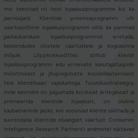
mis teenivad nii teisi lojaalsusprogramme kui ka
jaemüüjaid. Klientide preemiaprogramm või
väärtuspõhine lojaalsusprogramm võib ka parimad
jaekaubanduse lojaalsusprogrammid eristada,
keskendudes ühistele väärtustele ja kogukonna
mõjule. Lõppkokkuvõttes sõltub kliendi
lojaalsusprogrammi edu erinevate kasutajatüüpide
mõistmisest ja jõupingutuste kooskõlastamisest
teie kliendibaasi vajadustega. Turundusstrateegia,
mille eesmärk on julgustada korduvat äritegevust ja
premeerida klientide lojaalsust, on oluline
kaubamärkide jaoks, kes soovivad kliente säilitada ja
suurendada klientide eluaegset väärtust. Consumer
Intelligence Research Partners'i andmetel näitavad