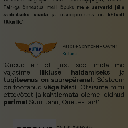
Fair-ga õnnestus meil lõpuks
meie serverid jälle
stabiilseks saada
ja müügiprotsess on
lihtsalt
täiuslik.
’
Pascale Schmökel - Owner
Kutami
‘Queue-Fair oli just see, mida me
vajasime
liikluse haldamiseks
ja
tugiteenus on suurepärane!
. Süsteem
on töötanud
väga hästi
! Otsisime mitu
ettevõtet ja
kahtlemata
oleme leidnud
parima!
Suur tänu, Queue-Fair!’
Hernán Bonavota