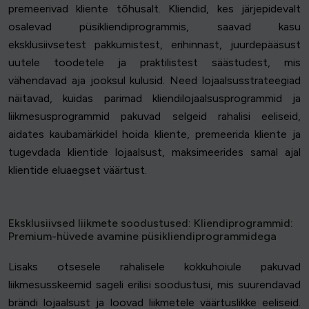
premeerivad kliente tõhusalt. Kliendid, kes järjepidevalt
osalevad püsikliendiprogrammis, saavad kasu
eksklusiivsetest pakkumistest, erihinnast, juurdepääsust
uutele toodetele ja praktilistest säästudest, mis
vähendavad aja jooksul kulusid. Need lojaalsusstrateegiad
näitavad, kuidas parimad kliendilojaalsusprogrammid ja
liikmesusprogrammid pakuvad selgeid rahalisi eeliseid,
aidates kaubamärkidel hoida kliente, premeerida kliente ja
tugevdada klientide lojaalsust, maksimeerides samal ajal
klientide eluaegset väärtust.
Eksklusiivsed liikmete soodustused: Kliendiprogrammid:
Premium-hüvede avamine püsikliendiprogrammidega
Lisaks otsesele rahalisele kokkuhoiule pakuvad
liikmesusskeemid sageli erilisi soodustusi, mis suurendavad
brändi lojaalsust ja loovad liikmetele väärtuslikke eeliseid.