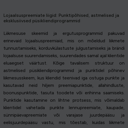
Lojaalsuspreemiate liigid: Punktipõhised, astmelised ja
eksklusiivsed püsikliendiprogrammid
Liikmesuse skeemid ja ergutusprogrammid pakuvad
erinevaid lojaalsuspreemiaid, mis on mõeldud liikmete
tunnustamiseks, korduvkülastuste julgustamiseks ja brändi
lojaalsuse suurendamiseks, suurendades samal ajal klientide
eluaegset väärtust. Kõige tavalisem struktuur on
astmelised püsikliendiprogrammid ja punktidel põhinev
liikmesusskeem, kus kliendid teenivad iga ostuga punkte ja
kasutavad neid hiljem preemiapunktide, allahindluste,
boonuspunktide, tasuta toodete või erihinna saamiseks.
Punktide kasutamine on lihtne protsess, mis võimaldab
klientidel vahetada punkte lennupreemiate, kaupade,
sünnipäevapreemiate või varajase juurdepääsu ja
eelisjuurdepääsu vastu, mis tõestab, kuidas liikmete