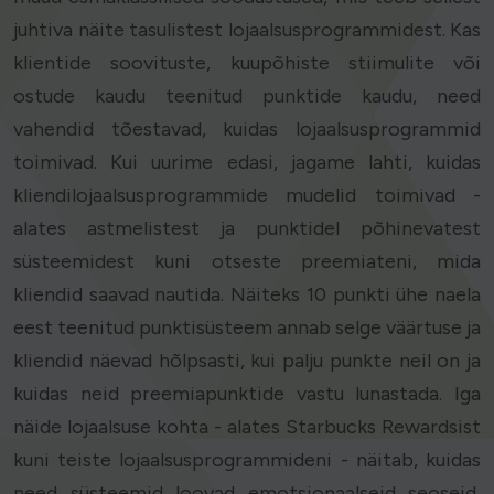
juhtiva näite tasulistest lojaalsusprogrammidest. Kas
klientide soovituste, kuupõhiste stiimulite või
ostude kaudu teenitud punktide kaudu, need
vahendid tõestavad, kuidas lojaalsusprogrammid
toimivad. Kui uurime edasi, jagame lahti, kuidas
kliendilojaalsusprogrammide mudelid toimivad -
alates astmelistest ja punktidel põhinevatest
süsteemidest kuni otseste preemiateni, mida
kliendid saavad nautida. Näiteks 10 punkti ühe naela
eest teenitud punktisüsteem annab selge väärtuse ja
kliendid näevad hõlpsasti, kui palju punkte neil on ja
kuidas neid preemiapunktide vastu lunastada. Iga
näide lojaalsuse kohta - alates Starbucks Rewardsist
kuni teiste lojaalsusprogrammideni - näitab, kuidas
need süsteemid loovad emotsionaalseid seoseid,