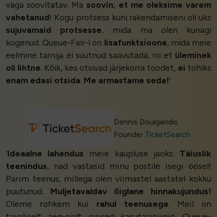
väga soovitatav. Ma
soovin, et me oleksime varem
vahetanud
! Kogu protsess kuni rakendamiseni oli üks
sujuvamaid protsesse
, mida ma olen kunagi
kogenud. Queue-Fair-l on
lisafunktsioone
, mida meie
eelmine tarnija ei suutnud saavutada, nii et
üleminek
oli lihtne
. Kõik, kes otsivad järjekorra toodet,
ei
tohiks
enam edasi otsida
.
Me armastame seda!
’
Dennis Doulgeridis
Founder
TicketSearch
‘
Ideaalne lahendus
meie kaupluse jaoks.
Täiuslik
teenindus
, nad vastasid minu postile isegi öösel!
Parim teenus, millega olen viimastel aastatel kokku
puutunud.
Muljetavaldav õiglane hinnakujundus!
Oleme rohkem kui
rahul teenusega
. Meil on
tavaliselt aeg-ajalt suured kasutajapiigid, Queue-