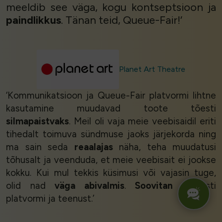
meeldib see väga, kogu kontseptsioon ja
paindlikkus
. Tänan teid, Queue-Fair!’
Planet Art Theatre
‘Kommunikatsioon ja Queue-Fair platvormi lihtne
kasutamine muudavad toote tõesti
silmapaistvaks
. Meil oli vaja meie veebisaidil eriti
tihedalt toimuva sündmuse jaoks järjekorda ning
ma sain seda
reaalajas
näha, teha muudatusi
tõhusalt ja veenduda, et meie veebisait ei jookse
kokku. Kui mul tekkis küsimusi või vajasin tuge,
olid nad
väga abivalmis
.
Soovitan
kindlasti
platvormi ja teenust.’