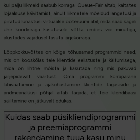
kui palju liikmeid saabub korraga. Queue-Fair aitab, kaitstes
lojaalsuse käivitamist, ainult liikmetele mõeldud langetusi ja
piiratud lunastusi virtuaalse ooteruumi abil, mida saab sageli
ühe koodireaga kasutusele võtta umbes viie minutiga,
alustades vajadusel tasuta järjekorraga.
Lõppkokkuvõttes on kõige tõhusamad programmid need,
mis on kooskõlas teie klientide eelistuste ja käitumisega,
mida on lihtne mõista ja kasutada ning mis pakuvad
järjepidevalt väärtust. Oma programmi korrapärane
läbivaatamine ja ajakohastamine klientide tagasiside ja
andmeanalüüsi põhjal aitab tagada, et teie kliendibaasi
säilitamine on jätkuvalt edukas.
Kuidas saab püsikliendiprogrammi
ja preemiaprogrammi
rakendamine tuua kasu minu