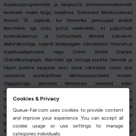
lojaalsusprogrammide ja kaupluste premeerimisskeemide
keskseks osaks kogu maailmas. Esimesed liikmesuskavad
ilmusid 18. sajandil, kui Ameerika jaemüüjad andsid
klientidele iga ostu puhul vaskmärke, et julgustada
korduvkülastusi ja tunnustada liikmeid tulevaste
allahindlustega. sajandi keskpaigaks võimaldasid tõestatud
lojaalsusalgatused, nagu Green Shield Stamps
Ühendkuningriigis, klientidel iga ostuga punkte teenida ja
hiljem punkte kaupade eest sisse vahetada, luues ühe
varaseima punktipõhise liikmesussüsteemi mudeli.
Digiajastuga arenesid liikmesuse skeemid edasi
struktureeritud liikmesuse programmidesse,
Cookies & Privacy
mitmetasandilistesse liikmesuse programmidesse ja
tellimuslojaalsusmudelitesse, mis kõik on mõeldud brändi
Queue-Fair.com uses cookies to provide content
lojaalsuse suurendamiseks, ostjate lojaalsuse
and improve your experience. You can accept all
parandamiseks ja pikaajalise väärtuse suurendamiseks.
cookie usage or use settings to manage
Kaasaegsed lojaalsusstrateegiad keskenduvad
categories individually.