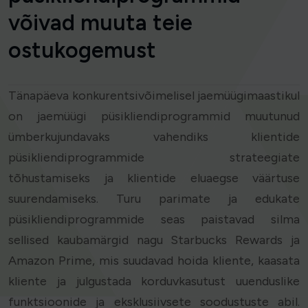
võivad muuta teie
ostukogemust
Tänapäeva konkurentsivõimelisel jaemüügimaastikul
on jaemüügi püsikliendiprogrammid muutunud
ümberkujundavaks vahendiks klientide
püsikliendiprogrammide strateegiate
tõhustamiseks ja klientide eluaegse väärtuse
suurendamiseks. Turu parimate ja edukate
püsikliendiprogrammide seas paistavad silma
sellised kaubamärgid nagu Starbucks Rewards ja
Amazon Prime, mis suudavad hoida kliente, kaasata
kliente ja julgustada korduvkasutust uuenduslike
funktsioonide ja eksklusiivsete soodustuste abil.