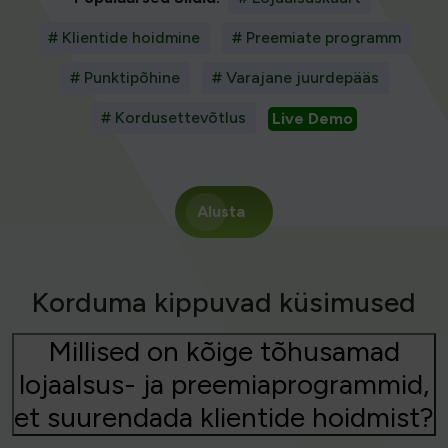
# Klientide hoidmine
# Preemiate programm
# Punktipõhine
# Varajane juurdepääs
# Kordusettevõtlus
Live Demo
Alusta
Korduma kippuvad küsimused
Millised on kõige tõhusamad
lojaalsus- ja preemiaprogrammid,
et suurendada klientide hoidmist?