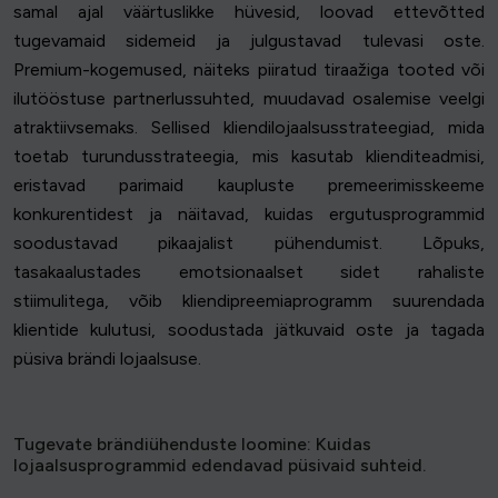
samal ajal väärtuslikke hüvesid, loovad ettevõtted
tugevamaid sidemeid ja julgustavad tulevasi oste.
Premium-kogemused, näiteks piiratud tiraažiga tooted või
ilutööstuse partnerlussuhted, muudavad osalemise veelgi
atraktiivsemaks. Sellised kliendilojaalsusstrateegiad, mida
toetab turundusstrateegia, mis kasutab klienditeadmisi,
eristavad parimaid kaupluste premeerimisskeeme
konkurentidest ja näitavad, kuidas ergutusprogrammid
soodustavad pikaajalist pühendumist. Lõpuks,
tasakaalustades emotsionaalset sidet rahaliste
stiimulitega, võib kliendipreemiaprogramm suurendada
klientide kulutusi, soodustada jätkuvaid oste ja tagada
püsiva brändi lojaalsuse.
Tugevate brändiühenduste loomine: Kuidas
lojaalsusprogrammid edendavad püsivaid suhteid.