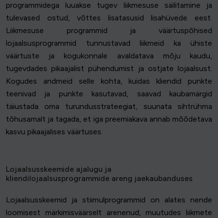
programmidega luuakse tugev liikmesuse säilitamine ja
tulevased ostud, võttes lisatasusid lisahüvede eest.
Liikmesuse programmid ja väärtuspõhised
lojaalsusprogrammid tunnustavad liikmeid ka ühiste
väärtuste ja kogukonnale avaldatava mõju kaudu,
tugevdades pikaajalist pühendumist ja ostjate lojaalsust.
Kogudes andmeid selle kohta, kuidas kliendid punkte
teenivad ja punkte kasutavad, saavad kaubamärgid
täiustada oma turundusstrateegiat, suunata sihtrühma
tõhusamalt ja tagada, et iga preemiakava annab mõõdetava
kasvu pikaajalises väärtuses.
Lojaalsusskeemide ajalugu ja
kliendilojaalsusprogrammide areng jaekaubanduses
Lojaalsusskeemid ja stiimulprogrammid on alates nende
loomisest märkimisväärselt arenenud, muutudes liikmete