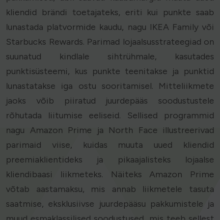
kliendid brändi toetajateks, eriti kui punkte saab
lunastada platvormide kaudu, nagu IKEA Family või
Starbucks Rewards. Parimad lojaalsusstrateegiad on
suunatud kindlale sihtrühmale, kasutades
punktisüsteemi, kus punkte teenitakse ja punktid
lunastatakse iga ostu sooritamisel. Mitteliikmete
jaoks võib piiratud juurdepääs soodustustele
rõhutada liitumise eeliseid. Sellised programmid
nagu Amazon Prime ja North Face illustreerivad
parimaid viise, kuidas muuta uued kliendid
preemiaklientideks ja pikaajalisteks lojaalse
kliendibaasi liikmeteks. Näiteks Amazon Prime
võtab aastamaksu, mis annab liikmetele tasuta
saatmise, eksklusiivse juurdepääsu pakkumistele ja
muud esmaklassilised soodustused, mis teeb sellest