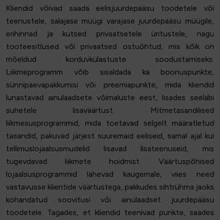
Kliendid võivad saada eelisjuurdepääsu toodetele või
teenustele, salajase müügi varajase juurdepääsu müügile,
erihinnad ja kutsed privaatsetele üritustele, nagu
tooteesitlused või privaatsed ostuõhtud, mis kõik on
mõeldud korduvkülastuste soodustamiseks.
Liikmeprogramm võib sisaldada ka boonuspunkte,
sünnipäevapakkumisi või preemiapunkte, mida kliendid
lunastavad ainulaadsete võimaluste eest, lisades seeläbi
suhetele lisaväärtust. Mitmetasandilised
liikmesusprogrammid, mida toetavad selgelt määratletud
tasandid, pakuvad järjest suuremaid eeliseid, samal ajal kui
tellimuslojaalsusmudelid lisavad lisateenuseid, mis
tugevdavad liikmete hoidmist. Väärtuspõhised
lojaalsusprogrammid lähevad kaugemale, viies need
vastavusse klientide väärtustega, pakkudes sihtrühma jaoks
kohandatud soovitusi või ainulaadset juurdepääsu
toodetele. Tagades, et kliendid teenivad punkte, saades