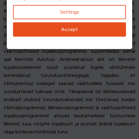
preemiapunktidele, boonuspunktidele,
sünnipäevapreemiatele, erihinnale ja eelisjuurdepääsule,
Settings
luues eduka lojaalsusprogrammi, mida pakutakse
integreeritud digitaalsete platvormide kaudu. Kliendid
Accept
teenivad punkte, kasutavad punkte ja pääsevad ligi
personaalsetele pakkumistele, mis tugevdavad
väärtuspõhiseid lojaalsusprogramme, suurendades samal
ajal klientide kulutusi. Andmeanalüüsi abil on liikmete
lojaalsusskeemid nüüd suunatud õigele sihtrühmale
kohandatud turundusstrateegiaga, tagades, et
stimuleeritud osalejad saavad väärtuslikke hüvesid, mis
soodustavad tulevasi oste. Tänapäeval on liikmesuskavad
endiselt olulised turundusvahendid, mis tõestavad, kuidas
stiimuliprogrammid, liikmesusprogrammid ja väärtuspõhised
lojaalsusprogrammid aitavad kaubamärkidel tunnustada
liikmeid, luua ostjate lojaalsust ja püsivat brändi lojaalsust
väga konkurentsitihedal turul.