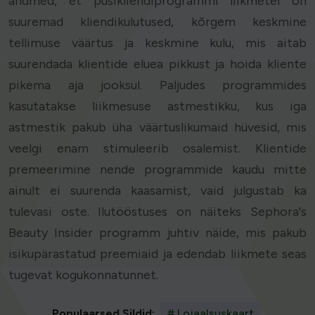
andmed, et püsikliendiprogrammi liikmetel on
suuremad kliendikulutused, kõrgem keskmine
tellimuse väärtus ja keskmine kulu, mis aitab
suurendada klientide eluea pikkust ja hoida kliente
pikema aja jooksul. Paljudes programmides
kasutatakse liikmesuse astmestikku, kus iga
astmestik pakub üha väärtuslikumaid hüvesid, mis
veelgi enam stimuleerib osalemist. Klientide
premeerimine nende programmide kaudu mitte
ainult ei suurenda kaasamist, vaid julgustab ka
tulevasi oste. Ilutööstuses on näiteks Sephora's
Beauty Insider programm juhtiv näide, mis pakub
isikupärastatud preemiaid ja edendab liikmete seas
tugevat kogukonnatunnet.
Populaarsed Sildid:
# Lojaalsuskaart