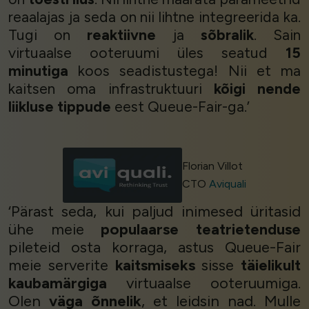
reaalajas ja seda on nii lihtne integreerida ka.
Tugi on
reaktiivne
ja
sõbralik
. Sain
virtuaalse ooteruumi üles seatud
15
minutiga
koos seadistustega! Nii et ma
kaitsen oma infrastruktuuri
kõigi nende
liikluse tippude
eest Queue-Fair-ga.’
Florian Villot
CTO
Aviquali
‘Pärast seda, kui paljud inimesed üritasid
ühe meie
populaarse teatrietenduse
pileteid osta korraga, astus Queue-Fair
meie serverite
kaitsmiseks
sisse
täielikult
kaubamärgiga
virtuaalse ooteruumiga.
Olen
väga õnnelik
, et leidsin nad. Mulle