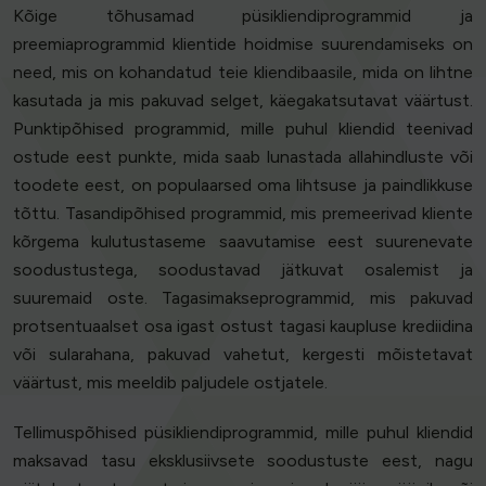
Kõige tõhusamad püsikliendiprogrammid ja
preemiaprogrammid klientide hoidmise suurendamiseks on
need, mis on kohandatud teie kliendibaasile, mida on lihtne
kasutada ja mis pakuvad selget, käegakatsutavat väärtust.
Punktipõhised programmid, mille puhul kliendid teenivad
ostude eest punkte, mida saab lunastada allahindluste või
toodete eest, on populaarsed oma lihtsuse ja paindlikkuse
tõttu. Tasandipõhised programmid, mis premeerivad kliente
kõrgema kulutustaseme saavutamise eest suurenevate
soodustustega, soodustavad jätkuvat osalemist ja
suuremaid oste. Tagasimakseprogrammid, mis pakuvad
protsentuaalset osa igast ostust tagasi kaupluse krediidina
või sularahana, pakuvad vahetut, kergesti mõistetavat
väärtust, mis meeldib paljudele ostjatele.
Tellimuspõhised püsikliendiprogrammid, mille puhul kliendid
maksavad tasu eksklusiivsete soodustuste eest, nagu