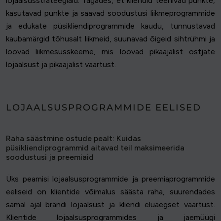
lojaalsusstrateegiaid. Tagades, et kliendid teenivad punkte,
kasutavad punkte ja saavad soodustusi liikmeprogrammide
ja edukate püsikliendiprogrammide kaudu, tunnustavad
kaubamärgid tõhusalt liikmeid, suunavad õigeid sihtrühmi ja
loovad liikmesusskeeme, mis loovad pikaajalist ostjate
lojaalsust ja pikaajalist väärtust.
LOJAALSUSPROGRAMMIDE EELISED
Raha säästmine ostude pealt: Kuidas
püsikliendiprogrammid aitavad teil maksimeerida
soodustusi ja preemiaid
Üks peamisi lojaalsusprogrammide ja preemiaprogrammide
eeliseid on klientide võimalus säästa raha, suurendades
samal ajal brändi lojaalsust ja kliendi eluaegset väärtust.
Klientide lojaalsusprogrammides ja jaemüügi