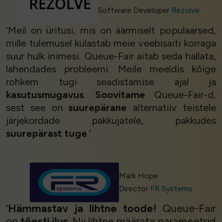
Software Developer
Rezolve
‘Meil on üritusi, mis on äärmiselt populaarsed,
mille tulemusel külastab meie veebisaiti korraga
suur hulk inimesi. Queue-Fair aitab seda hallata,
lahendades probleemi. Meile meeldis kõige
rohkem tugi seadistamise ajal ja
kasutusmugavus
.
Soovitame
Queue-Fair-d,
sest see on
suurepärane
alternatiiv teistele
järjekordade pakkujatele, pakkudes
suurepärast tuge
.’
Mark Hope
Director
FR Systems
‘
Hämmastav ja lihtne toode!
Queue-Fair
on
tõesti ilus
. Nii lihtne määrata parameetrid