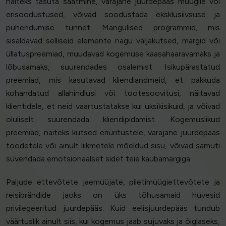
näiteks tasuta saatmine, varajane juurdepääs müügile või
erisoodustused, võivad soodustada eksklusiivsuse ja
pühendumise tunnet. Mängulised programmid, mis
sisaldavad selliseid elemente nagu väljakutsed, märgid või
üllatuspreemiad, muudavad kogemuse kaasahaaravamaks ja
lõbusamaks, suurendades osalemist. Isikupärastatud
preemiad, mis kasutavad kliendiandmeid, et pakkuda
kohandatud allahindlusi või tootesoovitusi, näitavad
klientidele, et neid väärtustatakse kui üksikisikuid, ja võivad
oluliselt suurendada kliendipidamist. Kogemuslikud
preemiad, näiteks kutsed eriüritustele, varajane juurdepääs
toodetele või ainult liikmetele mõeldud sisu, võivad samuti
süvendada emotsionaalset sidet teie kaubamärgiga.
Paljude ettevõtete jaemüüjate, piletimüügiettevõtete ja
reisibrändide jaoks on üks tõhusamaid hüvesid
privilegeeritud juurdepääs. Kuid eelisjuurdepääs tundub
väärtuslik ainult siis, kui kogemus jääb sujuvaks ja õiglaseks,