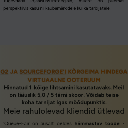
tugevdada lojaalsusstrateegiaid, millest on pikemas
perspektiivis kasu nii kaubamärkidele kui ka tarbijatele.
G2
JA
SOURCEFORGE'I
KÕRGEIMA HINDEGA
VIRTUAALNE OOTERUUM
Hinnatud 1. kõige lihtsamini kasutatavaks. Meil
on täiuslik 5,0 / 5 tärni skoor. Võidab teise
koha tarnijat igas mõõdupunktis.
Meie
rahulolevad kliendid
ütlevad
‘Queue-Fair on ausalt öeldes
hämmastav toode
-