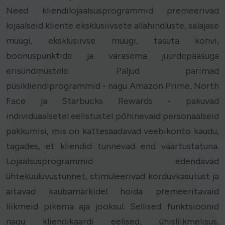
Need kliendilojaalsusprogrammid premeerivad
lojaalseid kliente eksklusiivsete allahindluste, salajase
müügi, eksklusiivse müügi, tasuta kohvi,
boonuspunktide ja varasema juurdepääsuga
erisündmustele. Paljud parimad
püsikliendiprogrammid - nagu Amazon Prime, North
Face ja Starbucks Rewards - pakuvad
individuaalsetel eelistustel põhinevaid personaalseid
pakkumisi, mis on kättesaadavad veebikonto kaudu,
tagades, et kliendid tunnevad end väärtustatuna.
Lojaalsusprogrammid edendavad
ühtekuuluvustunnet, stimuleerivad korduvkasutust ja
aitavad kaubamärkidel hoida premeeritavaid
liikmeid pikema aja jooksul. Sellised funktsioonid
nagu kliendikaardi eelised, ühisliikmelisus,