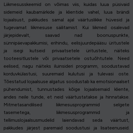
Liikmesusskeemid on võimas viis, kuidas luua püsivaid
sidemeid kaubamärkide ja klientide vahel, luua brändi
lojaalsust, pakkudes samal ajal väärtuslikke hüvesid ja
tugevamat liikmesuse säilitamist. Kui liikmed osalevad
järjepidevalt, saavad nad boonuspunkte,
sünnipäevapakkumisi, erihindu, eelisjuurdepääsu üritustele
ja isegi kutseid privaatsetele üritustele, näiteks
tooteesitlustele või privaatsetele ostuõhtutele. Need
eelised, nagu näiteks iluinsideri programm, soodustavad
korduvkülastusi, suuremaid kulutusi ja tulevasi oste.
Tõestatud lojaalsuse algatus soodustab ka emotsionaalset
pühendumist, tunnustades kõige lojaalsemaid kliente,
andes neile tunde, et neid väärtustatakse ja hinnatakse.
Mitmetasandilised liikmesusprogrammid selgete
tasemetega, liikmesusprogrammid ja
tellimuslojaalsusmudelid laiendavad seda väärtust,
pakkudes järjest paremaid soodustusi ja lisateenuseid.