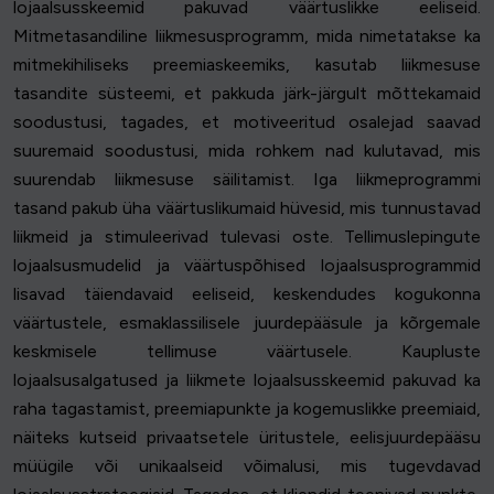
lojaalsusskeemid pakuvad väärtuslikke eeliseid.
Mitmetasandiline liikmesusprogramm, mida nimetatakse ka
mitmekihiliseks preemiaskeemiks, kasutab liikmesuse
tasandite süsteemi, et pakkuda järk-järgult mõttekamaid
soodustusi, tagades, et motiveeritud osalejad saavad
suuremaid soodustusi, mida rohkem nad kulutavad, mis
suurendab liikmesuse säilitamist. Iga liikmeprogrammi
tasand pakub üha väärtuslikumaid hüvesid, mis tunnustavad
liikmeid ja stimuleerivad tulevasi oste. Tellimuslepingute
lojaalsusmudelid ja väärtuspõhised lojaalsusprogrammid
lisavad täiendavaid eeliseid, keskendudes kogukonna
väärtustele, esmaklassilisele juurdepääsule ja kõrgemale
keskmisele tellimuse väärtusele. Kaupluste
lojaalsusalgatused ja liikmete lojaalsusskeemid pakuvad ka
raha tagastamist, preemiapunkte ja kogemuslikke preemiaid,
näiteks kutseid privaatsetele üritustele, eelisjuurdepääsu
müügile või unikaalseid võimalusi, mis tugevdavad