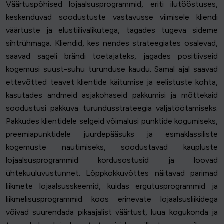
Väärtuspõhised lojaalsusprogrammid, eriti ilutööstuses,
keskenduvad soodustuste vastavusse viimisele kliendi
väärtuste ja elustiilivalikutega, tagades tugeva sideme
sihtrühmaga. Kliendid, kes nendes strateegiates osalevad,
saavad sageli brändi toetajateks, jagades positiivseid
kogemusi suust-suhu turunduse kaudu. Samal ajal saavad
ettevõtted teavet klientide käitumise ja eelistuste kohta,
kasutades andmeid asjakohaseid pakkumisi ja mõttekaid
soodustusi pakkuva turundusstrateegia väljatöötamiseks.
Pakkudes klientidele selgeid võimalusi punktide kogumiseks,
preemiapunktidele juurdepääsuks ja esmaklassiliste
kogemuste nautimiseks, soodustavad kaupluste
lojaalsusprogrammid kordusostusid ja loovad
ühtekuuluvustunnet. Lõppkokkuvõttes näitavad parimad
liikmete lojaalsusskeemid, kuidas ergutusprogrammid ja
liikmelisusprogrammid koos erinevate lojaalsusliikidega
võivad suurendada pikaajalist väärtust, luua kogukonda ja