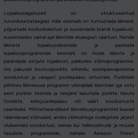
Lojaalsusalgatused on struktureeritud
turundusstrateegiad, mille eesmärk on tunnustada liikmeid,
julgustada korduvkülastusi ja suurendada brändi lojaalsust,
suurendades samal ajal klientide eluaegset väärtust. Nende
liikmete lojaalsusskeemide ja parimate
lojaalsusprogrammide eesmärk on hoida kliente ja
parandada ostjate lojaalsust, pakkudes stiimulprogramme,
mis pakuvad boonuspunkte, erihindu, sünnipäevapreemia
soodustusi ja varajast juurdepääsu üritustele. Punktidel
põhinev liikmesuse programm võimaldab klientidel iga ostu
eest punkte teenida ja seejärel kasutada punkte tasuta
toodete, eelisjuurdepääsu või väärt soodustuste
saamiseks. Mitmetasandilised liikmelisusprogrammid lisavad
täiendavaid stiimuleid, andes stiimulitega osalejatele järjest
olulisemaid soodustusi, samas kui tellimusliitude ja muude
tasuliste programmide, näiteks Amazon Prime'i