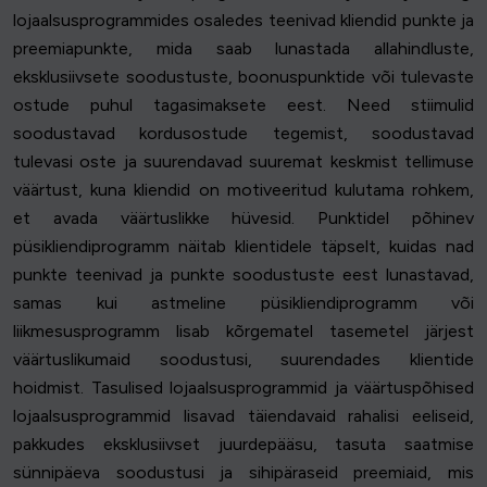
lojaalsusprogrammides osaledes teenivad kliendid punkte ja
preemiapunkte, mida saab lunastada allahindluste,
eksklusiivsete soodustuste, boonuspunktide või tulevaste
ostude puhul tagasimaksete eest. Need stiimulid
soodustavad kordusostude tegemist, soodustavad
tulevasi oste ja suurendavad suuremat keskmist tellimuse
väärtust, kuna kliendid on motiveeritud kulutama rohkem,
et avada väärtuslikke hüvesid. Punktidel põhinev
püsikliendiprogramm näitab klientidele täpselt, kuidas nad
punkte teenivad ja punkte soodustuste eest lunastavad,
samas kui astmeline püsikliendiprogramm või
liikmesusprogramm lisab kõrgematel tasemetel järjest
väärtuslikumaid soodustusi, suurendades klientide
hoidmist. Tasulised lojaalsusprogrammid ja väärtuspõhised
lojaalsusprogrammid lisavad täiendavaid rahalisi eeliseid,
pakkudes eksklusiivset juurdepääsu, tasuta saatmise
sünnipäeva soodustusi ja sihipäraseid preemiaid, mis