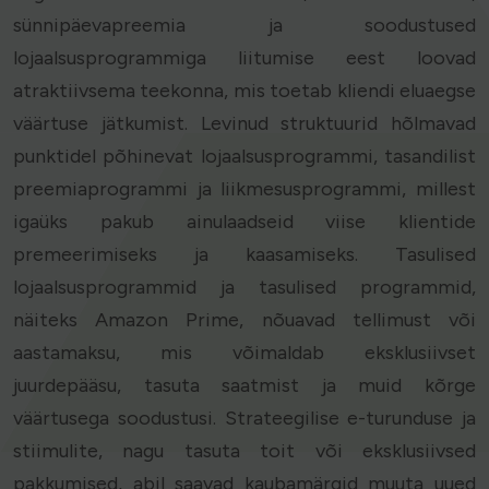
sünnipäevapreemia ja soodustused
lojaalsusprogrammiga liitumise eest loovad
atraktiivsema teekonna, mis toetab kliendi eluaegse
väärtuse jätkumist. Levinud struktuurid hõlmavad
punktidel põhinevat lojaalsusprogrammi, tasandilist
preemiaprogrammi ja liikmesusprogrammi, millest
igaüks pakub ainulaadseid viise klientide
premeerimiseks ja kaasamiseks. Tasulised
lojaalsusprogrammid ja tasulised programmid,
näiteks Amazon Prime, nõuavad tellimust või
aastamaksu, mis võimaldab eksklusiivset
juurdepääsu, tasuta saatmist ja muid kõrge
väärtusega soodustusi. Strateegilise e-turunduse ja
stiimulite, nagu tasuta toit või eksklusiivsed
pakkumised, abil saavad kaubamärgid muuta uued