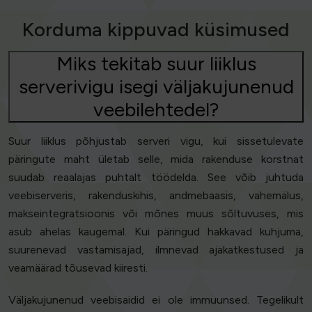
Korduma kippuvad küsimused
Miks tekitab suur liiklus
serverivigu isegi väljakujunenud
veebilehtedel?
Suur liiklus põhjustab serveri vigu, kui sissetulevate
päringute maht ületab selle, mida rakenduse korstnat
suudab reaalajas puhtalt töödelda. See võib juhtuda
veebiserveris, rakenduskihis, andmebaasis, vahemälus,
makseintegratsioonis või mõnes muus sõltuvuses, mis
asub ahelas kaugemal. Kui päringud hakkavad kuhjuma,
suurenevad vastamisajad, ilmnevad ajakatkestused ja
veamäärad tõusevad kiiresti.
Väljakujunenud veebisaidid ei ole immuunsed. Tegelikult