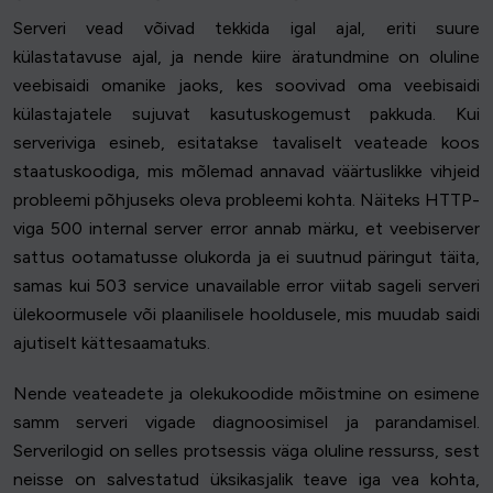
Serveri vead võivad tekkida igal ajal, eriti suure
külastatavuse ajal, ja nende kiire äratundmine on oluline
veebisaidi omanike jaoks, kes soovivad oma veebisaidi
külastajatele sujuvat kasutuskogemust pakkuda. Kui
serveriviga esineb, esitatakse tavaliselt veateade koos
staatuskoodiga, mis mõlemad annavad väärtuslikke vihjeid
probleemi põhjuseks oleva probleemi kohta. Näiteks HTTP-
viga 500 internal server error annab märku, et veebiserver
sattus ootamatusse olukorda ja ei suutnud päringut täita,
samas kui 503 service unavailable error viitab sageli serveri
ülekoormusele või plaanilisele hooldusele, mis muudab saidi
ajutiselt kättesaamatuks.
Nende veateadete ja olekukoodide mõistmine on esimene
samm serveri vigade diagnoosimisel ja parandamisel.
Serverilogid on selles protsessis väga oluline ressurss, sest
neisse on salvestatud üksikasjalik teave iga vea kohta,