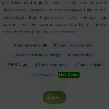
praktilisi strateegiaid, kuidas hoida oma serverid
tipptasemel, tagades, et nad suudavad tulla toime
ülevooluga ilma higistamata. Liitu meiega, kui
uurime, milliseid samme saate astuda, et kaitsta
oma veebiprintsiipi, kui surve on suur.
Populaarsed Sildid:
# Suur liikluskoormus
# Veebisaidi kokkupõrge
# Serveri viga
# 500 viga
# Serveri koormus
# Pudelikaelad
# Liikluspiik
Live Demo
Alusta