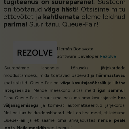
tugiteenus on suurepärane!
. Süsteem
on töötanud
väga hästi
! Otsisime mitu
ettevõtet ja
kahtlemata
oleme leidnud
parima!
Suur tänu, Queue-Fair!’
Hernán Bonavota
Software Developer
Rezolve
‘Suurepärane lahendus tõhusaks järjekordade
moodustamiseks, mida toetavad pädevad ja
hämmastavad
spetsialistid. Queue-Fair on
väga kasutajasõbralik
ja
lihtne
integreerida
. Nende meeskond aitas meid
igal sammul
.
Tänu Queue-Fair-le suutsime pakkuda oma kasutajatele
hea
väljanägemisega
ja toimivat automatiseeritud järjekorda.
Neil on
ilus
haldusdooshboard. Meil on hea meel, et leidsime
Queue-Fair ja et saame oma ärivajadustes
nende peale
loota
.
Meile meeldib
see teenus!’