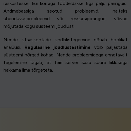
raskustesse, kui korraga töödeldakse liiga palju päringuid.
Andmebaasiga seotud probleemid, näiteks
ühenduvusprobleemid või ressursipiirangud, võivad
mõjutada kogu süsteemi jõudlust.
Nende kitsaskohtade kindlakstegemine nõuab hoolikat
analüüsi.
Regulaarne jõudlustestimine
võib paljastada
süsteemi nõrgad kohad. Nende probleemidega ennetavalt
tegelemine tagab, et teie server saab suure liiklusega
hakkama ilma tõrgeteta.