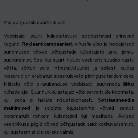
Mis põhjustab suurt liiklust
Veebisaidi suurt külastatavust soodustavad erinevad
tegurid.
Reklaamikampaaniad
,
viiruslik sisu
ja hooajalised
sündmused võivad põhjustada külastajate arvu järsku
suurenemist. See, kui suurt liiklust veebileht suudab vastu
võtta, sõltub selle infrastruktuurist ja sellest, kuidas
ressursid on eraldatud sissetulevate päringute haldamiseks.
Näiteks võib e-kaubanduse veebisaidil suureneda liiklus
pühade ajal. Suur hulk külastajaid võib serverit üle koormata,
kui seda ei hallata nõuetekohaselt.
Sotsiaalmeedia
mainimised
ja
uudiste kajastamine
võivad samuti
ootamatult rohkem külastajaid ligi meelitada. Äkilised
veebiliikluse piigid võivad põhjustada saidi kokkuvarisemist,
kui süsteem ei ole selleks valmis.