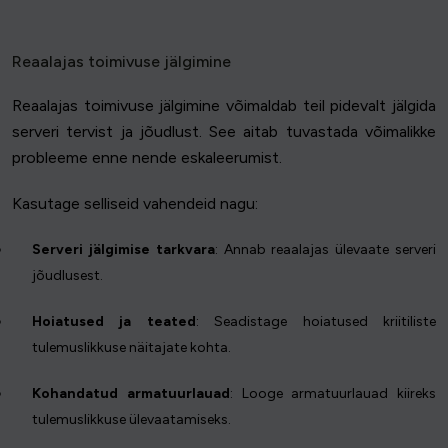
Reaalajas toimivuse jälgimine
Reaalajas toimivuse jälgimine võimaldab teil pidevalt jälgida
serveri tervist ja jõudlust. See aitab tuvastada võimalikke
probleeme enne nende eskaleerumist.
Kasutage selliseid vahendeid nagu:
Serveri jälgimise tarkvara
: Annab reaalajas ülevaate serveri
jõudlusest.
Hoiatused ja teated
: Seadistage hoiatused kriitiliste
tulemuslikkuse näitajate kohta.
Kohandatud armatuurlauad
: Looge armatuurlauad kiireks
tulemuslikkuse ülevaatamiseks.