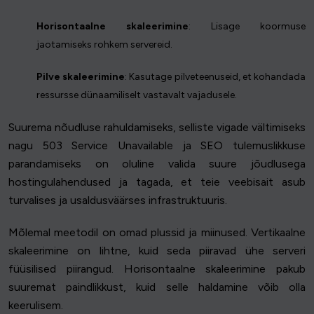
Horisontaalne skaleerimine
: Lisage koormuse
jaotamiseks rohkem servereid.
Pilve skaleerimine
: Kasutage pilveteenuseid, et kohandada
ressursse dünaamiliselt vastavalt vajadusele.
Suurema nõudluse rahuldamiseks, selliste vigade vältimiseks
nagu 503 Service Unavailable ja SEO tulemuslikkuse
parandamiseks on oluline valida suure jõudlusega
hostingulahendused ja tagada, et teie veebisait asub
turvalises ja usaldusväärses infrastruktuuris.
Mõlemal meetodil on omad plussid ja miinused. Vertikaalne
skaleerimine on lihtne, kuid seda piiravad ühe serveri
füüsilised piirangud. Horisontaalne skaleerimine pakub
suuremat paindlikkust, kuid selle haldamine võib olla
keerulisem.