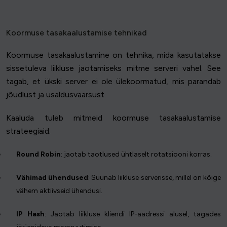
Koormuse tasakaalustamise tehnikad
Koormuse tasakaalustamine on tehnika, mida kasutatakse
sissetuleva liikluse jaotamiseks mitme serveri vahel. See
tagab, et ükski server ei ole ülekoormatud, mis parandab
jõudlust ja usaldusväärsust.
Kaaluda tuleb mitmeid koormuse tasakaalustamise
strateegiaid:
Round Robin
: jaotab taotlused ühtlaselt rotatsiooni korras.
Vähimad ühendused
: Suunab liikluse serverisse, millel on kõige
vähem aktiivseid ühendusi.
IP Hash
: Jaotab liikluse kliendi IP-aadressi alusel, tagades