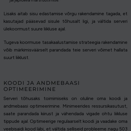
järjepideva marsruutimise.
Lisaks aitab sisu edastamise võrgu rakendamine tagada, et
kasutajad pääsevad sisule tõhusalt ligi, ja vältida serveri
ülekoormust suure liikluse ajal.
Tugeva koormuse tasakaalustamise strateegia rakendamine
võib märkimisväärselt parandada teie serveri võimet hallata
suurt liiklust.
KOODI JA ANDMEBAASI
OPTIMEERIMINE
Serveri tõhusaks toimimiseks on oluline oma koodi ja
andmebaasi optimeerimine. Minimeerides ressursikasutust,
saate parandada kiirust ja vähendada vigade ohtu liikluse
tippude ajal. Optimeerige regulaarselt koodi ja vaadake oma
veebisaidi kood läbi, et vältida selliseid probleeme nagu 503