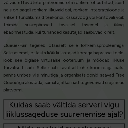
võivad ettevõtete platvormid olla rohkem ohustatud, sest
neis on sageli rohkem liikuvaid osi, rohkem integratsioone ja
äriliselt tundlikumaid teekondi. Kassavoog või kontoväli võib
toimida suurepäraselt tavalisel tasemel ja ikkagi
ebaõnnestuda, kui tuhanded kasutajad saabuvad kiirelt.
Queue-Fair tegeleb otseselt selle lõhkemisprobleemiga.
Selle asemel, et lasta kõik külastajad korraga haprasse teele,
loob see õiglase virtuaalse ooteruumi ja mõõdab liikluse
turvaliselt saiti. Selle saab tavaliselt ühe koodireaga paika
panna umbes viie minutiga ja organisatsioonid saavad Free
Queue'iga alustada, samal ajal kui nad tugevdavad ülejäänud
platvormi.
Kuidas saab vältida serveri vigu
liiklussageduse suurenemise ajal?