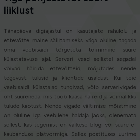
liiklust
Tänapäeva digiajastul on kasutajate rahulolu ja
ettevõtte maine säilitamiseks väga oluline tagada
oma veebisaidi tõrgeteta toimimine suure
külastatavuse ajal. Serveri vead sellistel aegadel
võivad häirida ettevõtteid, mõjutades nende
tegevust, tulusid ja klientide usaldust. Kui teie
veebisaidi külastajad tungivad, võib serverivigade
oht suureneda, mis toob kaasa häireid ja võimalikku
tulude kaotust. Nende vigade vältimise mõistmine
on oluline iga veebilehe haldaja jaoks, olenemata
sellest, kas tegemist on väikese blogi või suure e-
kaubanduse platvormiga. Selles postituses uurime