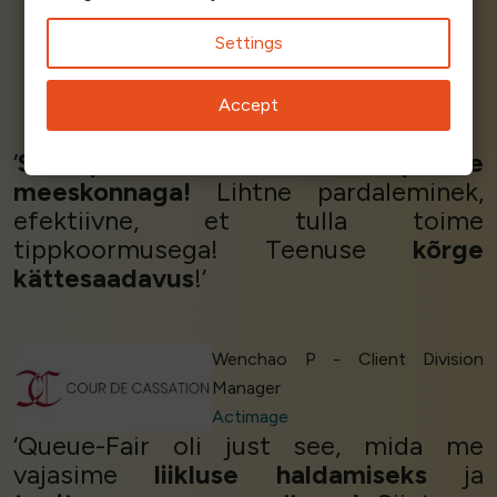
Settings
Craig Crane
Accept
Analogue October
‘
Suurepärane teenindus
suurepärase
meeskonnaga!
Lihtne pardaleminek,
efektiivne, et tulla toime
tippkoormusega! Teenuse
kõrge
kättesaadavus
!’
Wenchao P - Client Division
Manager
Actimage
‘Queue-Fair oli just see, mida me
vajasime
liikluse haldamiseks
ja