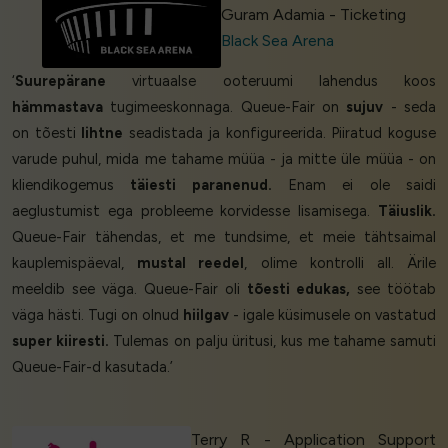
Guram Adamia - Ticketing
Black Sea Arena
‘
Suurepärane
virtuaalse ooteruumi lahendus koos
hämmastava
tugimeeskonnaga. Queue-Fair on
sujuv
- seda
on tõesti
lihtne
seadistada ja konfigureerida. Piiratud koguse
varude puhul, mida me tahame müüa - ja mitte üle müüa - on
kliendikogemus
täiesti paranenud.
Enam ei ole saidi
aeglustumist ega probleeme korvidesse lisamisega.
Täiuslik.
Queue-Fair tähendas, et me tundsime, et meie tähtsaimal
kauplemispäeval,
mustal reedel
, olime kontrolli all. Ärile
meeldib see väga. Queue-Fair oli
tõesti edukas,
see töötab
väga hästi. Tugi on olnud
hiilgav
- igale küsimusele on vastatud
super kiiresti.
Tulemas on palju üritusi, kus me tahame samuti
Queue-Fair-d kasutada.’
Terry R - Application Support