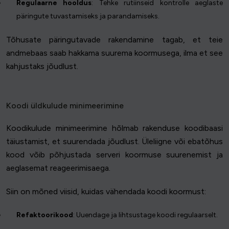
Regulaarne hooldus
: Tehke rutiinseid kontrolle aeglaste
päringute tuvastamiseks ja parandamiseks.
Tõhusate päringutavade rakendamine tagab, et teie
andmebaas saab hakkama suurema koormusega, ilma et see
kahjustaks jõudlust.
Koodi üldkulude minimeerimine
Koodikulude minimeerimine hõlmab rakenduse koodibaasi
täiustamist, et suurendada jõudlust. Üleliigne või ebatõhus
kood võib põhjustada serveri koormuse suurenemist ja
aeglasemat reageerimisaega.
Siin on mõned viisid, kuidas vähendada koodi koormust:
Refaktoorikood
: Uuendage ja lihtsustage koodi regulaarselt.