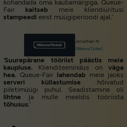
kohandada oma kaubamärgiga. Queue-
Fair
kaitseb
meie kliendiüritusi
stampeedi
eest müügiperioodi ajal.’
Jonathan N
IWannaTicket
‘
Suurepärane tööriist päästis meie
kaupluse.
Klienditeenindus on
väga
hea
. Queue-Fair
lahendab
meie jaoks
serveri küllastumise
hõivatud
piletimüügi puhul. Seadistamine oli
lihtne
ja mulle meeldis tööriista
tõhusus
.’