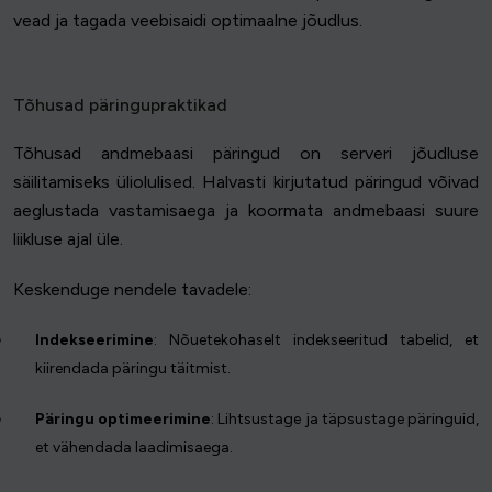
vead ja tagada veebisaidi optimaalne jõudlus.
Tõhusad päringupraktikad
Tõhusad andmebaasi päringud on serveri jõudluse
säilitamiseks üliolulised. Halvasti kirjutatud päringud võivad
aeglustada vastamisaega ja koormata andmebaasi suure
liikluse ajal üle.
Keskenduge nendele tavadele:
Indekseerimine
: Nõuetekohaselt indekseeritud tabelid, et
kiirendada päringu täitmist.
Päringu optimeerimine
: Lihtsustage ja täpsustage päringuid,
et vähendada laadimisaega.