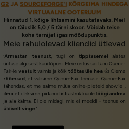
G2
JA
SOURCEFORGE'I
KÕRGEIMA HINDEGA
VIRTUAALNE OOTERUUM
Hinnatud 1. kõige lihtsamini kasutatavaks. Meil
on täiuslik 5,0 / 5 tärni skoor. Võidab teise
koha tarnijat igas mõõdupunktis.
Meie
rahulolevad kliendid
ütlevad
‘
Armastan teenust
, tugi on
tipptasemel
alates
ürituse algusest kuni lõpuni. Meie üritus sai tänu Queue-
Fair-le
veatult
valmis ja kõik
töötas üle hea
👍 Oleme
rõõmsad
, et valisime Queue-Fair teenuse. Queue-Fair
tähendas, et me saime müüa online-pileteid show'le
,
ilma
et oleksime pidanud infrastruktuurile
löögi andma
ja alla käima. Ei ole midagi, mis ei meeldi - teenus on
üldiselt vinge
.’