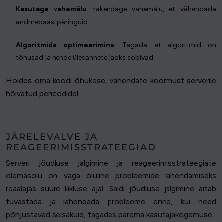
Kasutage vahemälu
: rakendage vahemälu, et vähendada
andmebaasi päringuid.
Algoritmide optimeerimine
: Tagada, et algoritmid on
tõhusad ja nende ülesannete jaoks sobivad.
Hoides oma koodi õhukese, vähendate koormust serverile
hõivatud perioodidel.
JÄRELEVALVE JA
REAGEERIMISSTRATEEGIAD
Serveri jõudluse jälgimine ja reageerimisstrateegiate
olemasolu on väga oluline probleemide lahendamiseks
reaalajas suure liikluse ajal. Saidi jõudluse jälgimine aitab
tuvastada ja lahendada probleeme enne, kui need
põhjustavad seisakuid, tagades parema kasutajakogemuse.