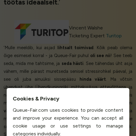
töötas ideaalselt
.’
Vincent Walshe
Ticketing Expert
Turitop
‘Mulle meeldib, kui asjad
lihtsalt toimivad
. Kõik peab olema
õige esimesel korral - ja Queue-Fair puhul
oli see nii
! See teeb
seda, mida me tahtsime, ja
seda hästi
. See tähendas üht asja
vähem, mille pärast muretseda senisel stressirohkel päeval, ja
see oli juba ainuüksi sissepääsu
hinda väärt
. Ma võtsin
ühendust ühe Ühendkuningriiki mittekuuluva ettevõttega ja
nad lihtsalt pommitasid mind kõnedega, kuid Queue-Fair viis
Cookies & Privacy
meid esmasest kontaktist kuni täieliku live-rakendamiseni
Queue-Fair.com uses cookies to provide content
vähem kui kahe tunniga - laupäeval!
Ma olen väga
and improve your experience. You can accept all
muljetavaldav - meeletult
õnnelik
ja
ekstaatiline
. Meie
cookie usage or use settings to manage
suhtlemine sotsiaalmeedias kasvas
800%
. Täiuslik.
categories individually.
Suurepärane. Inimene, kes selle leiutas, on
geenius
!’