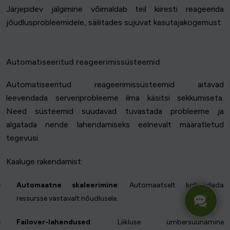
Järjepidev jälgimine võimaldab teil kiiresti reageerida
jõudlusprobleemidele, säilitades sujuvat kasutajakogemust.
Automatiseeritud reageerimissüsteemid
Automatiseeritud reageerimissüsteemid aitavad
leevendada serveriprobleeme ilma käsitsi sekkumiseta.
Need süsteemid suudavad tuvastada probleeme ja
algatada nende lahendamiseks eelnevalt määratletud
tegevusi.
Kaaluge rakendamist:
Automaatne skaleerimine
: Automaatselt kohandada
ressursse vastavalt nõudlusele.
Failover-lahendused
: Liikluse ümbersuunamine