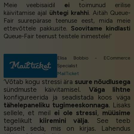
Meie veebisaidil
ei
toimunud erilise
käivitamise ajal
ühtegi krahhi
. Aitäh Queue-
Fair suurepärase teenuse eest, mida meie
ettevõttele pakkusite.
Soovitame kindlasti
Queue-Fair teenust teistele inimestele!’
Elisa Bobbio - ECommerce
Specialist
MailTicket
‘Võtab kogu stressi ära
suure nõudlusega
sündmuste käivitamisel.
Väga lihtne
konfigureerida ja seadistada koos väga
tähelepaneliku tugimeeskonnaga
. Lisaks
sellele, et meil
ei ole stressi
,
müüsime
tegelikult
kiiremini välja
. See teeb
täpselt seda, mis on kirjas. Lahendus