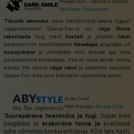
Mickaël Dion - Directeur Général
Dark Smile Productions
‘
Täiuslik lahendus
meie limiteeritud seeria figuuri
väljaandmiseks! Queue-Fair-d on
väga lihtne
rakendada
ning meid
toetati
ja juhatati
hästi
parameetrite seadistamisel.
Reaalajas
aruandlus on
suurepärane
ja võimaldab meil ürituse ajal oma
parameetreid kohandada, ilma et meie server kokku
kukuks. Me oleme
väga rahul
ja plaanime kasutada
Queue-Fair-d ka oma tulevaste väljaannete puhul.’
Aude Curial
Web Manager
Abysse Corp
‘
Suurepärane teenindus ja tugi.
Super kiire
paigaldus ja
erakordne hinna ja
kvaliteedi
suhe võrreldes konkurentidega. Kõik läks hästi.