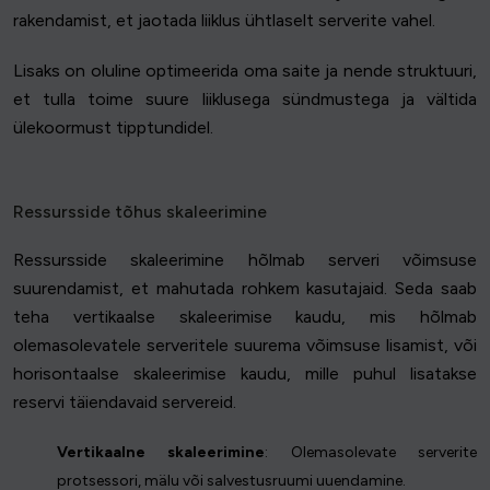
rakendamist, et jaotada liiklus ühtlaselt serverite vahel.
Lisaks on oluline optimeerida oma saite ja nende struktuuri,
et tulla toime suure liiklusega sündmustega ja vältida
ülekoormust tipptundidel.
Ressursside tõhus skaleerimine
Ressursside skaleerimine hõlmab serveri võimsuse
suurendamist, et mahutada rohkem kasutajaid. Seda saab
teha vertikaalse skaleerimise kaudu, mis hõlmab
olemasolevatele serveritele suurema võimsuse lisamist, või
horisontaalse skaleerimise kaudu, mille puhul lisatakse
reservi täiendavaid servereid.
Vertikaalne skaleerimine
: Olemasolevate serverite
protsessori, mälu või salvestusruumi uuendamine.