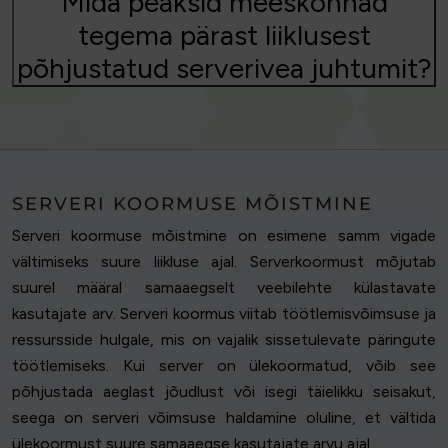
Mida peaksid meeskonnad
tegema pärast liiklusest
põhjustatud serverivea juhtumit?
SERVERI KOORMUSE MÕISTMINE
Serveri koormuse mõistmine on esimene samm vigade
vältimiseks suure liikluse ajal. Serverkoormust mõjutab
suurel määral samaaegselt veebilehte külastavate
kasutajate arv. Serveri koormus viitab töötlemisvõimsuse ja
ressursside hulgale, mis on vajalik sissetulevate päringute
töötlemiseks. Kui server on ülekoormatud, võib see
põhjustada aeglast jõudlust või isegi täielikku seisakut,
seega on serveri võimsuse haldamine oluline, et vältida
ülekoormust suure samaaegse kasutajate arvu ajal.