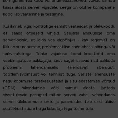
konfigureeritud kood või andmebaasikõned, võivad samuti
kaasa aidata serveri vigadele, seega on oluline korrapärane
koodi läbivaatamine ja testimine.
Kui ilmneb viga, kontrollige esmalt veateadet ja olekukoodi,
et saada otseseid vihjeid. Seejärel analüüsige oma
serverilogisid, et leida vea algpõhjus - kas tegemist on
liikluse suurenemise, problemaatilise andmebaasi päringu või
tarkvarahäirega. Tehke vajaduse korral koostööd oma
veebimajutuse pakkujaga, sest sageli saavad nad pakkuda
probleemi lahendamiseks täiendavat ribalaiust,
töötlemisvõimsust või tehnilist tuge. Selliste lahenduste
nagu koormuse tasakaalustajad ja sisu edastamise võrgud
(CDN) rakendamine võib samuti aidata jaotada
sissetulevaid päringuid mitme serveri vahel, vähendades
serveri ülekoormuse ohtu ja parandades teie saidi üldist
suutlikkust suure hulga külastajatega toime tulla.