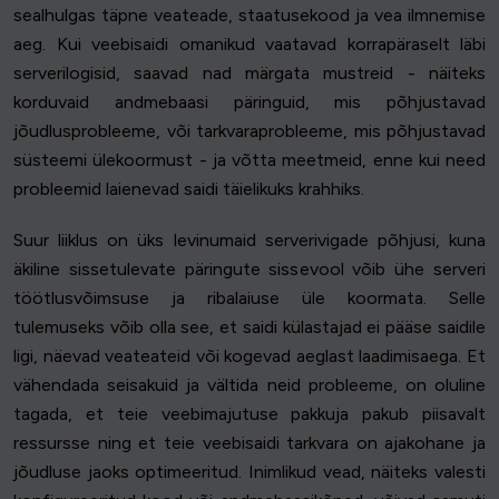
sealhulgas täpne veateade, staatusekood ja vea ilmnemise
aeg. Kui veebisaidi omanikud vaatavad korrapäraselt läbi
serverilogisid, saavad nad märgata mustreid - näiteks
korduvaid andmebaasi päringuid, mis põhjustavad
jõudlusprobleeme, või tarkvaraprobleeme, mis põhjustavad
süsteemi ülekoormust - ja võtta meetmeid, enne kui need
probleemid laienevad saidi täielikuks krahhiks.
Suur liiklus on üks levinumaid serverivigade põhjusi, kuna
äkiline sissetulevate päringute sissevool võib ühe serveri
töötlusvõimsuse ja ribalaiuse üle koormata. Selle
tulemuseks võib olla see, et saidi külastajad ei pääse saidile
ligi, näevad veateateid või kogevad aeglast laadimisaega. Et
vähendada seisakuid ja vältida neid probleeme, on oluline
tagada, et teie veebimajutuse pakkuja pakub piisavalt
ressursse ning et teie veebisaidi tarkvara on ajakohane ja
jõudluse jaoks optimeeritud. Inimlikud vead, näiteks valesti