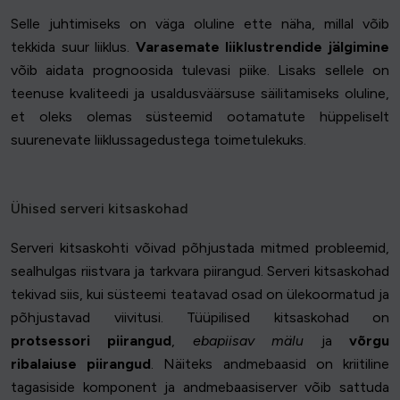
Selle juhtimiseks on väga oluline ette näha, millal võib
tekkida suur liiklus.
Varasemate liiklustrendide jälgimine
võib aidata prognoosida tulevasi piike. Lisaks sellele on
teenuse kvaliteedi ja usaldusväärsuse säilitamiseks oluline,
et oleks olemas süsteemid ootamatute hüppeliselt
suurenevate liiklussagedustega toimetulekuks.
Ühised serveri kitsaskohad
Serveri kitsaskohti võivad põhjustada mitmed probleemid,
sealhulgas riistvara ja tarkvara piirangud. Serveri kitsaskohad
tekivad siis, kui süsteemi teatavad osad on ülekoormatud ja
põhjustavad viivitusi. Tüüpilised kitsaskohad on
protsessori piirangud
,
ebapiisav mälu
ja
võrgu
ribalaiuse piirangud
. Näiteks andmebaasid on kriitiline
tagasiside komponent ja andmebaasiserver võib sattuda