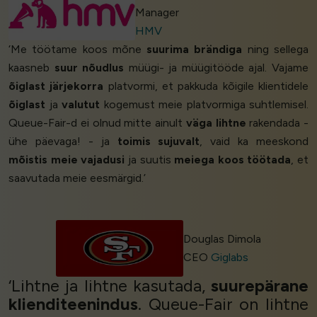
Manager
HMV
‘Me töötame koos mõne
suurima brändiga
ning sellega
kaasneb
suur nõudlus
müügi- ja müügitööde ajal. Vajame
õiglast järjekorra
platvormi, et pakkuda kõigile klientidele
õiglast
ja
valutut
kogemust meie platvormiga suhtlemisel.
Queue-Fair-d ei olnud mitte ainult
väga lihtne
rakendada -
ühe päevaga! - ja
toimis sujuvalt
, vaid ka meeskond
mõistis meie vajadusi
ja suutis
meiega koos töötada
, et
saavutada meie eesmärgid.’
Douglas Dimola
CEO
Giglabs
‘Lihtne ja lihtne kasutada,
suurepärane
klienditeenindus
. Queue-Fair on lihtne