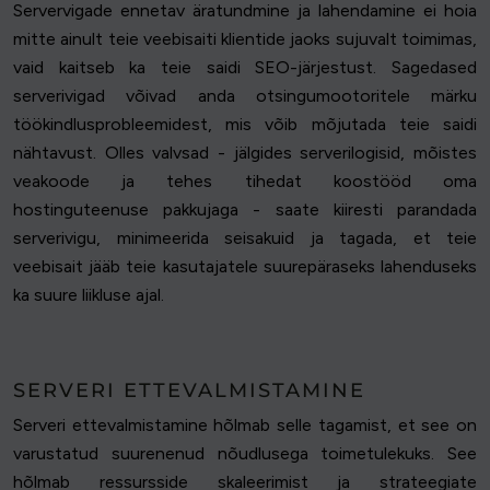
Servervigade ennetav äratundmine ja lahendamine ei hoia
mitte ainult teie veebisaiti klientide jaoks sujuvalt toimimas,
vaid kaitseb ka teie saidi SEO-järjestust. Sagedased
serverivigad võivad anda otsingumootoritele märku
töökindlusprobleemidest, mis võib mõjutada teie saidi
nähtavust. Olles valvsad - jälgides serverilogisid, mõistes
veakoode ja tehes tihedat koostööd oma
hostinguteenuse pakkujaga - saate kiiresti parandada
serverivigu, minimeerida seisakuid ja tagada, et teie
veebisait jääb teie kasutajatele suurepäraseks lahenduseks
ka suure liikluse ajal.
SERVERI ETTEVALMISTAMINE
Serveri ettevalmistamine hõlmab selle tagamist, et see on
varustatud suurenenud nõudlusega toimetulekuks. See
hõlmab ressursside skaleerimist ja strateegiate