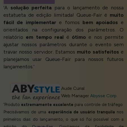
‘A
solução perfeita
para o lançamento de nossa
estatueta de edição limitada! Queue-Fair é
muito
fácil de implementar
e fomos
bem apoiados
e
orientados na configuração dos parâmetros. O
relatório
em tempo real
é
ótimo
e nos permite
ajustar nossos parâmetros durante o evento sem
travar nosso servidor. Estamos
muito satisfeitos
e
planejamos usar Queue-Fair para nossos futuros
lançamentos.’
Aude Curial
Web Manager
Abysse Corp
‘Produto
extremamente excelente
para controle de tráfego.
Precisávamos de uma
experiência de usuário tranquila
nos
primeiros dias do lançamento, o que só foi possível com a
adição do Queue-Fair. Gostamos da facilidade de