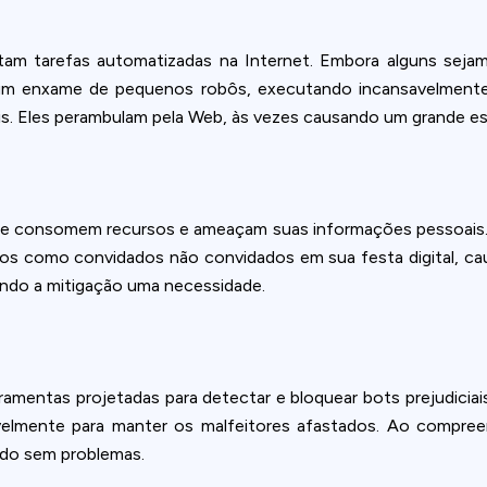
tam tarefas automatizadas na Internet. Embora alguns seja
 um enxame de pequenos robôs, executando incansavelmente 
ais. Eles perambulam pela Web, às vezes causando um grande es
 consomem recursos e ameaçam suas informações pessoais. E
-os como convidados não convidados em sua festa digital, 
ando a mitigação uma necessidade.
rramentas projetadas para detectar e bloquear bots prejudici
savelmente para manter os malfeitores afastados. Ao compre
ndo sem problemas.