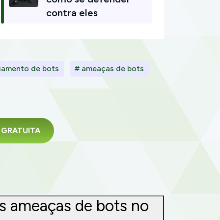
contra eles
iamento de bots
# ameaças de bots
da GRATUITA
as ameaças de bots no