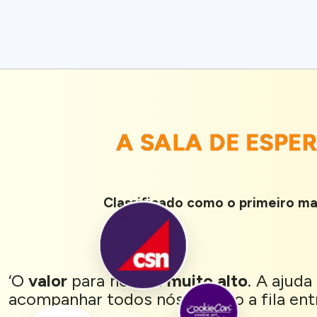
A SALA DE ESPE
Classificado como o primeiro mai
‘O
valor
para nós foi
muito alto
. A ajuda
acompanhar todos nós quando a fila ent