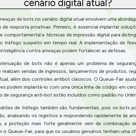
cenário digital atual?
 ameaças de bots no cenário digital atual envolvem uma abord
de resposta proativas. Primeiro, é essencial implantar soluç
e comportamental e técnicas de impressão digital para disting
 tráfego suspeito em tempo real. A implementação de firewal
 inteligência contra ameaças podem fortalecer as defesas.
a atenuação de bots não é apenas um problema de segura
e realizam vendas de ingressos, lançamentos de produtos, r
rtual, além dos controles antibot clássicos. O Queue-Fair aju
ipes podem implantá-lo com uma única linha de código em ce
s de segurança anti-bot estão incluídos como padrão no Unlim
adrões de tráfego também são fundamentais, pois os bots po
ão, analisando os registros e respondendo rapidamente às ano
, a proteção mais forte geralmente vem da combinação de
 o Queue-Fair, para que os usuários genuínos tenham uma c