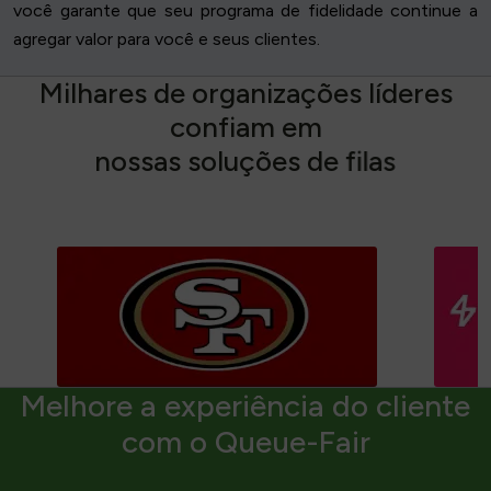
você garante que seu programa de fidelidade continue a
agregar valor para você e seus clientes.
M
i
l
h
a
r
e
s
d
e
o
r
g
a
n
i
z
a
ç
õ
e
s
l
í
d
e
r
e
s
c
o
n
f
i
a
m
e
m
n
o
s
s
a
s
s
o
l
u
ç
õ
e
s
d
e
f
i
l
a
s
Melhore a experiência do cliente
com o Queue-Fair