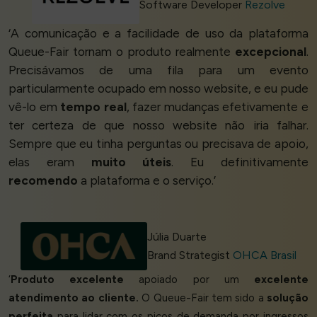
Software Developer
Rezolve
‘A comunicação e a facilidade de uso da plataforma
Queue-Fair tornam o produto realmente
excepcional
.
Precisávamos de uma fila para um evento
particularmente ocupado em nosso website, e eu pude
vê-lo em
tempo real
, fazer mudanças efetivamente e
ter certeza de que nosso website não iria falhar.
Sempre que eu tinha perguntas ou precisava de apoio,
elas eram
muito úteis
. Eu definitivamente
recomendo
a plataforma e o serviço.’
Júlia Duarte
Brand Strategist
OHCA Brasil
‘
Produto excelente
apoiado por um
excelente
atendimento ao cliente.
O Queue-Fair tem sido a
solução
perfeita
para lidar com os picos de demanda por ingressos