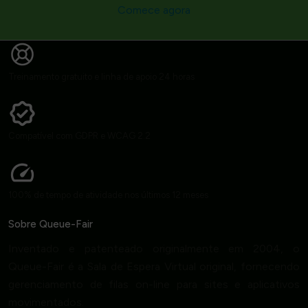
Comece agora
Treinamento gratuito e linha de apoio 24 horas
Compatível com GDPR e WCAG 2.2
100% de tempo de atividade nos últimos 12 meses
Sobre Queue-Fair
Inventado e patenteado originalmente em 2004, o
Queue-Fair é a Sala de Espera Virtual original, fornecendo
gerenciamento de filas on-line para sites e aplicativos
movimentados.