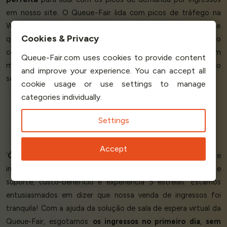
em nosso site. O Queue-Fair lida com picos de tráfego na
Web, ajuda a
evitar a sobrecarga do servidor
e permite
Cookies & Privacy
que nossos clientes vejam facilmente que estão sendo
colocados na fila de forma justa. Nossos clientes podem
Queue-Fair.com uses cookies to provide content
monitorar o progresso da fila em tempo real. O produto e o
and improve your experience. You can accept all
serviço da Queue-Fair
superaram nossas expectativas
.’
cookie usage or use settings to manage
categories individually.
Settings
Robin W - Organiser
Rock The Joint
Accept
‘
Ótimo produto, funciona perfeitamente
. Fácil instalação e
integração, excelentes relatórios, ótima comunicação e
suporte, custo-benefício e experiência 5 estrelas. Estamos
entusiasmados em dizer que nossa venda de ingressos foi
tranquila! Com a ajuda da solução de sala de espera virtual da
Queue-Fair, esgotamos
os ingressos no primeiro dia
,
sem