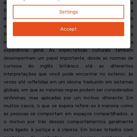
em que o movimento ordenado, o comprimento estável da
fila e o tempo de atendimento previsível ajudam a manter a
Settings
equidade em uma fila de espera e apoiam o gerenciamento
eficaz. Entender como as pessoas interagem em várias
Accept
filas e como as redes de filas funcionam em ambientes
movimentados pode reduzir o atrito e melhorar a
experiência geral. As expectativas culturais também
desempenham um papel importante, desde as normas de
cortesia do inglês britânico até as diferentes
interpretações que você pode encontrar no exterior, às
vezes até refletidas em um idioma traduzido em sistemas
globais, em que as mesmas regras podem ser consideradas
sinônimas, mas aplicadas por um motivo diferente. Em
muitos casos, o que se espera refere-se à maneira como
as pessoas se comportam em espaços compartilhados, e
o motivo por trás desses comportamentos geralmente
está ligado à justiça e à clareza. Em locais lotados com