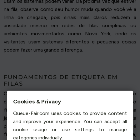
usam os sistemas podem variar. Da próxima vez que estiver
na fila, observe como seu humor muda quando você vê a
linha de chegada, pois sinais mais claros reduzem a
ansiedade mesmo em redes de filas complexas ou
ambientes movimentados como Nova York, onde os
visitantes usam sistemas diferentes e pequenas coisas
podem fazer uma grande diferença.
FUNDAMENTOS DE ETIQUETA EM
FILAS
Conhecer as regras tácitas das filas pode tornar o tempo
Cookies & Privacy
de espera mais tranquilo, quer esteja esperando
fisicamente ou navegando em uma fila on-line em uma
Queue-Fair.com uses cookies to provide content
janela do navegador. Esta seção em tamanho grande desta
and improve your experience. You can accept all
página se refere a como o comportamento nas filas é
cookie usage or use settings to manage
frequentemente moldado pela teoria das filas na prática,
categories individually.