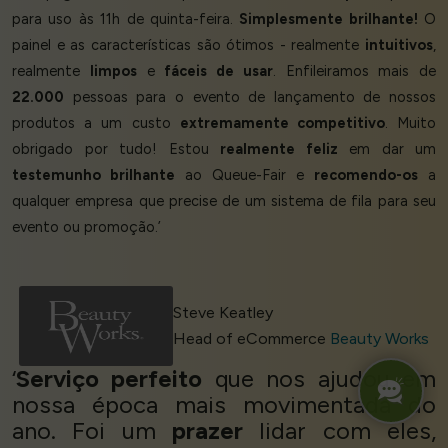
para uso às 11h de quinta-feira.
Simplesmente brilhante!
O
painel e as características são ótimos - realmente
intuitivos
,
realmente
limpos
e
fáceis de usar
. Enfileiramos mais de
22.000
pessoas para o evento de lançamento de nossos
produtos a um custo
extremamente competitivo
. Muito
obrigado por tudo! Estou
realmente feliz
em dar um
testemunho brilhante
ao Queue-Fair e
recomendo-os
a
qualquer empresa que precise de um sistema de fila para seu
evento ou promoção.’
Steve Keatley
Head of eCommerce
Beauty Works
‘
Serviço perfeito
que nos ajudou em
nossa época mais movimentada do
ano. Foi um
prazer
lidar com eles,