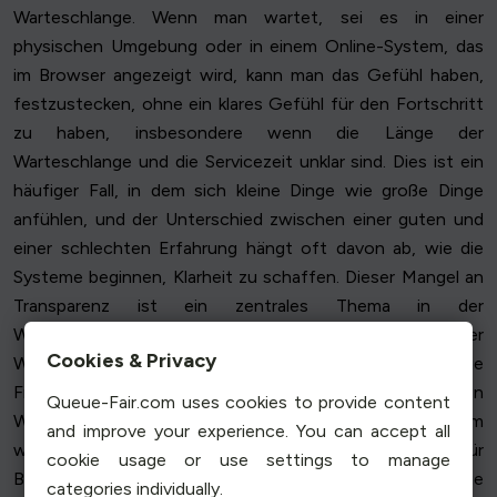
Warteschlange. Wenn man wartet, sei es in einer
physischen Umgebung oder in einem Online-System, das
im Browser angezeigt wird, kann man das Gefühl haben,
festzustecken, ohne ein klares Gefühl für den Fortschritt
zu haben, insbesondere wenn die Länge der
Warteschlange und die Servicezeit unklar sind. Dies ist ein
häufiger Fall, in dem sich kleine Dinge wie große Dinge
anfühlen, und der Unterschied zwischen einer guten und
einer schlechten Erfahrung hängt oft davon ab, wie die
Systeme beginnen, Klarheit zu schaffen. Dieser Mangel an
Transparenz ist ein zentrales Thema in der
Warteschlangentheorie und der Analyse der
Cookies & Privacy
Warteschlangenleistung, wo Unvorhersehbarkeit die
Frustration sowohl bei einzelnen als auch bei mehreren
Queue-Fair.com uses cookies to provide content
Warteschlangen erhöht und wo Effizienz zu einem
and improve your experience. You can accept all
wichtigen Prinzip bei der Gestaltung von Systemen für
cookie usage or use settings to manage
Besucher wird. Wenn Systeme jedoch genaue
categories individually.