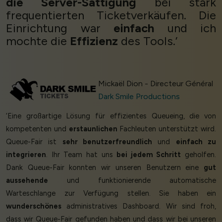
die Server-Sättigung
bei stark
frequentierten Ticketverkäufen. Die
Einrichtung war
einfach
und ich
mochte die
Effizienz
des Tools.’
Mickaël Dion - Directeur Général
Dark Smile Productions
‘Eine großartige Lösung für effizientes Queueing, die von
kompetenten und
erstaunlichen
Fachleuten unterstützt wird.
Queue-Fair ist
sehr benutzerfreundlich
und
einfach zu
integrieren
. Ihr Team hat uns
bei jedem Schritt
geholfen.
Dank Queue-Fair konnten wir unseren Benutzern eine
gut
aussehende
und funktionierende automatische
Warteschlange zur Verfügung stellen. Sie haben ein
wunderschönes
administratives Dashboard. Wir sind froh,
dass wir Queue-Fair gefunden haben und dass wir bei unseren