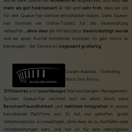
wurde dank Queue-Fair
einwandfrei
abgewickelt, und alles
hat
mehr als gut funktioniert
👍 Wir sind
sehr froh
, dass wir uns
für den Queue-Fair-Service entschieden haben. Dank Queue-
Fair konnten wir Online-Tickets für die Veranstaltung
verkaufen
, ohne dass
die Infrastruktur
beeinträchtigt wurde
und wir einen Ausfall hinnehmen mussten. Es gibt nichts zu
bemängeln - der Service ist
insgesamt großartig
.’
Guram Adamia - Ticketing
Black Sea Arena
‘
Effizientes
und
zuverlässiges
Warteschlangen-Management-
System. Queue-Fair zeichnet sich vor allem durch seine
Benutzerfreundlichkeit
und
nahtlose Integration
in unsere
bestehende Plattform aus. Es hat uns geholfen, große
Verkehrsspitzen zu bewältigen, ohne dass es zu Ausfällen oder
Unterbrechungen kam, und hat so für eine reibungslose