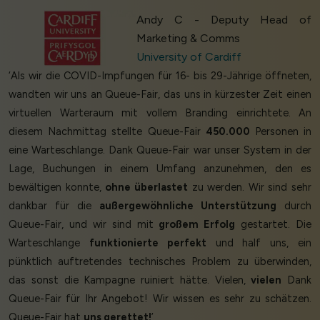
Andy C - Deputy Head of
Marketing & Comms
University of Cardiff
‘Als wir die COVID-Impfungen für 16- bis 29-Jährige öffneten,
wandten wir uns an Queue-Fair, das uns in kürzester Zeit einen
virtuellen Warteraum mit vollem Branding einrichtete. An
diesem Nachmittag stellte Queue-Fair
450.000
Personen in
eine Warteschlange. Dank Queue-Fair war unser System in der
Lage, Buchungen in einem Umfang anzunehmen, den es
bewältigen konnte,
ohne überlastet
zu werden. Wir sind sehr
dankbar für die
außergewöhnliche Unterstützung
durch
Queue-Fair, und wir sind mit
großem Erfolg
gestartet. Die
Warteschlange
funktionierte perfekt
und half uns, ein
pünktlich auftretendes technisches Problem zu überwinden,
das sonst die Kampagne ruiniert hätte. Vielen,
vielen
Dank
Queue-Fair für Ihr Angebot! Wir wissen es sehr zu schätzen.
Queue-Fair hat
uns gerettet!
’