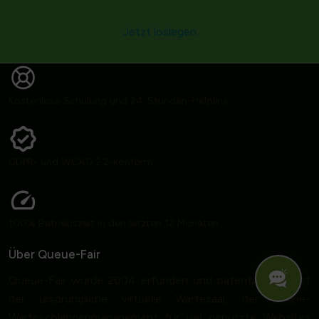
Jetzt loslegen
Kostenlose Schulung und 24-Stunden-Helpline
GDPR- und WCAG 2.2-konform
100% Betriebszeit in den letzten 12 Monaten
Über Queue-Fair
Queue-Fair wurde 2004 erfunden und patentiert und ist
der ursprüngliche virtuelle Wartesaal, der Online-
Warteschlangenmanagement für viel genutzte Websites