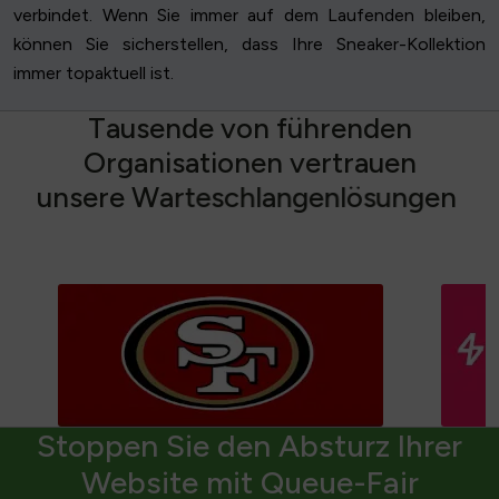
verbindet. Wenn Sie immer auf dem Laufenden bleiben,
können Sie sicherstellen, dass Ihre Sneaker-Kollektion
immer topaktuell ist.
T
a
u
s
e
n
d
e
v
o
n
f
ü
h
r
e
n
d
e
n
O
r
g
a
n
i
s
a
t
i
o
n
e
n
v
e
r
t
r
a
u
e
n
u
n
s
e
r
e
W
a
r
t
e
s
c
h
l
a
n
g
e
n
l
ö
s
u
n
g
e
n
Stoppen Sie den Absturz Ihrer
Website mit Queue-Fair