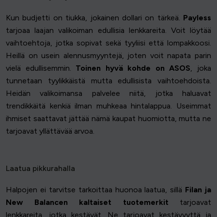
Kun budjetti on tiukka, jokainen dollari on tärkeä.
Payless
tarjoaa laajan valikoiman edullisia lenkkareita. Voit löytää
vaihtoehtoja, jotka sopivat sekä tyyliisi että lompakkoosi.
Heillä on usein alennusmyyntejä, joten voit napata parin
vielä edullisemmin.
Toinen hyvä kohde on ASOS
, joka
tunnetaan tyylikkäistä mutta edullisista vaihtoehdoista.
Heidän valikoimansa palvelee niitä, jotka haluavat
trendikkäitä kenkiä ilman muhkeaa hintalappua. Useimmat
ihmiset saattavat jättää nämä kaupat huomiotta, mutta ne
tarjoavat yllättävää arvoa.
Laatua pikkurahalla
Halpojen ei tarvitse tarkoittaa huonoa laatua, sillä
Filan ja
New Balancen kaltaiset tuotemerkit
tarjoavat
lenkkareita, jotka kestävät. Ne tarjoavat kestävyyttä ja