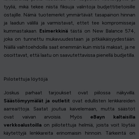
tyyliä, mikä tekee niistä fiksuja valintoja budjettitietoisille
ostajille. Nämä tuotemerkit ymmärtävät tasapainon hinnan
ja laadun välillä ja varmistavat, ettet tee kompromisseja
kummastakaan.
Esimerkkinä
tästä on New Balance 574,
joka on tunnettu mukavuudestaan ja pitkäikäisyydestään.
Näillä vaihtoehdoilla saat enemmän kuin mistä maksat, ja ne
osoittavat, että laatu on saavutettavissa pienellä budjetilla.
Piilotettuja löytöjä
Joskus parhaat tarjoukset ovat piilossa näkyvillä.
Säästömyymälät ja outletit
ovat edullisten lenkkareiden
aarreaittoja. Saatat joutua kaivelemaan, mutta säästöt
ovat vaivan arvoisia. Myös
eBayn kaltaisilla
verkkoalustoilla
on piilotettuja helmiä, joista voit löytää
käytettyjä lenkkareita erinomaisin hinnoin. Tärkeintä on