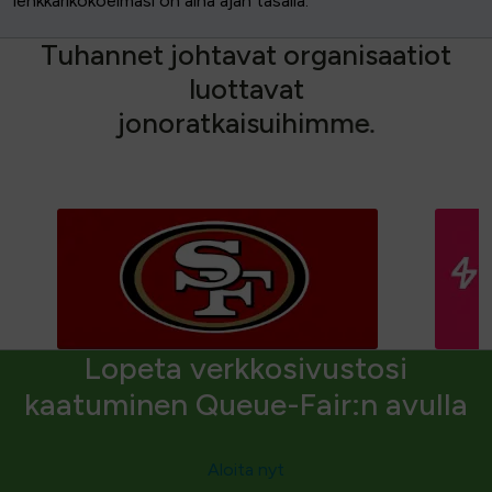
lenkkarikokoelmasi on aina ajan tasalla.
T
u
h
a
n
n
e
t
j
o
h
t
a
v
a
t
o
r
g
a
n
i
s
a
a
t
i
o
t
l
u
o
t
t
a
v
a
t
j
o
n
o
r
a
t
k
a
i
s
u
i
h
i
m
m
e
.
Lopeta verkkosivustosi
kaatuminen Queue-Fair:n avulla
Aloita nyt