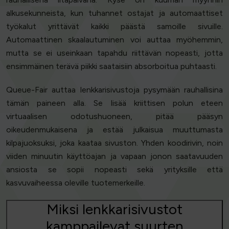
alkusekunneista, kun tuhannet ostajat ja automaattiset
työkalut yrittävät kaikki päästä samoille sivuille.
Automaattinen skaalautuminen voi auttaa myöhemmin,
mutta se ei useinkaan tapahdu riittävän nopeasti, jotta
ensimmäinen terävä piikki saataisiin absorboitua puhtaasti.
Queue-Fair auttaa lenkkarisivustoja pysymään rauhallisina
tämän paineen alla. Se lisää kriittisen polun eteen
virtuaalisen odotushuoneen, pitää pääsyn
oikeudenmukaisena ja estää julkaisua muuttumasta
kilpajuoksuksi, joka kaataa sivuston. Yhden koodirivin, noin
viiden minuutin käyttöajan ja vapaan jonon saatavuuden
ansiosta se sopii nopeasti sekä yrityksille että
kasvuvaiheessa oleville tuotemerkeille.
Miksi lenkkarisivustot
kamppailevat suurten