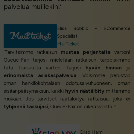
palvelua muillekin!’
Elisa Bobbio - ECommerce
Specialist
MailTicket
‘Tarvitsimme ratkaisun
mustaa perjantaita
varten!
Queue-Fair tarjosi mielellään ratkaisun tarpeisiimme
tätä tilaisuutta varten, tarjosi
hyvän hinnan
ja
erinomaista asiakaspalvelua
. Voisimme perustaa
oman henkilökohtaisen odotussivuhuoneen, oman
sisäänpääsymaksun, kaikki
hyvin räätälöity
mittamme
mukaan. Jos tarvitset räätälöityä ratkaisua, joka
ei
tyhjennä taskujasi
, Queue-Fair on oikea valinta
!
’
Gilad Haim