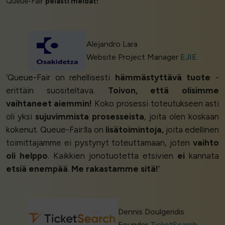
Queue-Fair
pelasti meidät!
’
Alejandro Lara
Website Project Manager
EJIE
‘Queue-Fair on rehellisesti
hämmästyttävä tuote
-
erittäin suositeltava.
Toivon, että olisimme
vaihtaneet aiemmin!
Koko prosessi toteutukseen asti
oli yksi
sujuvimmista prosesseista
, joita olen koskaan
kokenut. Queue-Fair:lla on
lisätoimintoja,
joita edellinen
toimittajamme ei pystynyt toteuttamaan, joten
vaihto
oli helppo
. Kaikkien jonotuotetta etsivien
ei
kannata
etsiä enempää
.
Me rakastamme sitä!
’
Dennis Doulgeridis
Founder
TicketSearch