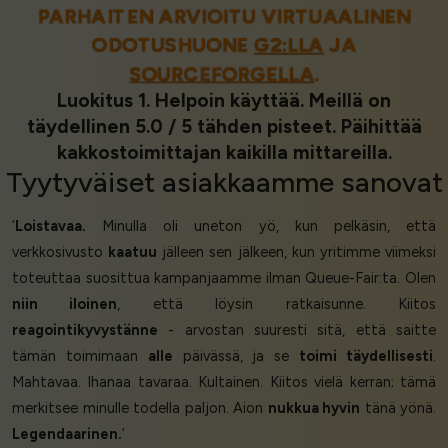
PARHAITEN ARVIOITU VIRTUAALINEN
ODOTUSHUONE
G2:LLA
JA
SOURCEFORGELLA
.
Luokitus 1. Helpoin käyttää. Meillä on
täydellinen 5.0 / 5 tähden pisteet. Päihittää
kakkostoimittajan kaikilla mittareilla.
Tyytyväiset asiakkaamme
sanovat
‘
Loistavaa.
Minulla oli uneton yö, kun pelkäsin, että
verkkosivusto
kaatuu
jälleen sen jälkeen, kun yritimme viimeksi
toteuttaa suosittua kampanjaamme ilman Queue-Fair:ta. Olen
niin iloinen
, että löysin ratkaisunne. Kiitos
reagointikyvystänne
- arvostan suuresti sitä, että saitte
tämän toimimaan
alle
päivässä, ja se
toimi täydellisesti
.
Mahtavaa. Ihanaa tavaraa. Kultainen. Kiitos vielä kerran; tämä
merkitsee minulle todella paljon. Aion
nukkua hyvin
tänä yönä.
Legendaarinen.
’