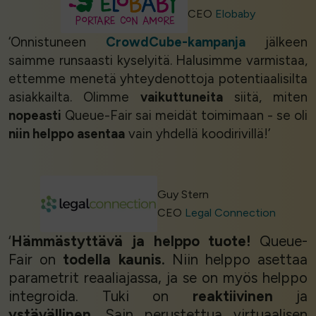
CEO
Elobaby
‘Onnistuneen
CrowdCube-kampanja
jälkeen
saimme runsaasti kyselyitä. Halusimme varmistaa,
ettemme menetä yhteydenottoja potentiaalisilta
asiakkailta. Olimme
vaikuttuneita
siitä, miten
nopeasti
Queue-Fair sai meidät toimimaan - se oli
niin helppo asentaa
vain yhdellä koodirivillä!’
Guy Stern
CEO
Legal Connection
‘
Hämmästyttävä ja helppo tuote!
Queue-
Fair on
todella kaunis.
Niin helppo asettaa
parametrit reaaliajassa, ja se on myös helppo
integroida. Tuki on
reaktiivinen
ja
ystävällinen
. Sain perustettua virtuaalisen