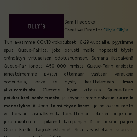
Sam Hiscocks
Creative Director
Olly's Olly's
‘Kun avasimme COVID-rokotukset 16-29-vuotiaille, pyysimme
apua Queue-Fair:lta, joka perusti meille nopeasti täysin
brändätyn virtuaalisen odotushuoneen. Samana iltapäivänä
Queue-Fair jonotti
450 000
ihmistä. Queue-Fair:n ansiosta
järjestelmämme pystyi ottamaan vastaan varauksia
nopeudella, jonka se pystyi käsittelemään
ilman
ylikuormitusta
. Olemme hyvin kiitollisia Queue-Fair:n
poikkeuksellisesta tuesta
, ja käynnistimme palvelun
suurella
menestyksellä
. Jono
toimi täydellisesti
, ja se auttoi meitä
voittamaan täsmällisen kattamattoman teknisen ongelman,
joka muuten olisi pilannut kampanjan. Kiitos
oikein paljon
Queue-Fair:lle tarjouksestanne! Sitä arvostetaan suuresti.