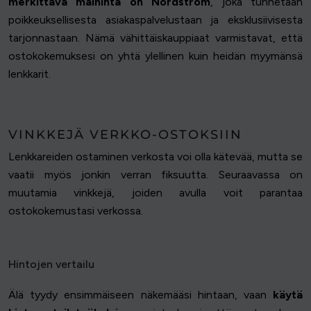
merkittävä maininta on Nordstrom
, joka tunnetaan
poikkeuksellisesta asiakaspalvelustaan ja eksklusiivisesta
tarjonnastaan. Nämä vähittäiskauppiaat varmistavat, että
ostokokemuksesi on yhtä ylellinen kuin heidän myymänsä
lenkkarit.
VINKKEJÄ VERKKO-OSTOKSIIN
Lenkkareiden ostaminen verkosta voi olla kätevää, mutta se
vaatii myös jonkin verran fiksuutta. Seuraavassa on
muutamia vinkkejä, joiden avulla voit parantaa
ostokokemustasi verkossa.
Hintojen vertailu
Älä tyydy ensimmäiseen näkemääsi hintaan, vaan
käytä