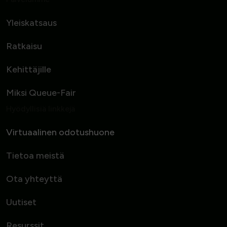
Yleiskatsaus
Ratkaisu
Kehittäjille
Miksi Queue-Fair
Hyödyllisiä linkkejä
Virtuaalinen odotushuone
Tietoa meistä
Ota yhteyttä
Uutiset
Resurssit