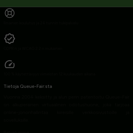
Ilmainen koulutus ja 24 tunnin tukipalvelu
GDPR:n ja WCAG 2.2:n mukainen
100 % käytettävyys viimeisten 12 kuukauden aikana
Tietoja Queue-Fair:sta
Vuonna 2004 keksitty ja alun perin patentoitu Queue-Fair
on alkuperäinen virtuaalinen odotushuone, joka tarjoaa
online-jononhallintaa kiireisille verkkosivustoille ja
sovelluksille.
Palvelumme