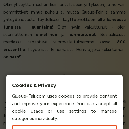
Otin yhteyttä muuhun kuin brittiläiseen yritykseen, ja he vain
pommittivat minua puheluilla, mutta Queue-Fair:lla saimme
yhteydenotosta täydelliseen käyttöönottoon
alle kahdessa
tunnissa - lauantaina!
Olen hyvin vaikuttunut - olen
suunnattoman
onnellinen
ja
hurmioitunut
. Sosiaalisessa
mediassa tapahtuva vuorovaikutuksemme kasvoi
800
prosenttia
. Täydellistä. Erinomaista. Henkilö, joka keksi tämän,
on
nero!
’
Craig Crane
Cookies & Privacy
Analogue October
Queue-Fair.com uses cookies to provide content
‘
Juuri sitä, mitä tarvitsimme!
Palaute oli
todella hyvää
and improve your experience. You can accept all
ja Queue-Fair
toimi niin kuin tarvitsimme
. Jos sinulla on
cookie usage or use settings to manage
tuhansia ihmisiä, jotka painavat refreshiä suurten lippujen
categories individually.
myynnissä, tarvitset turvaverkon! Queue-Fair:n