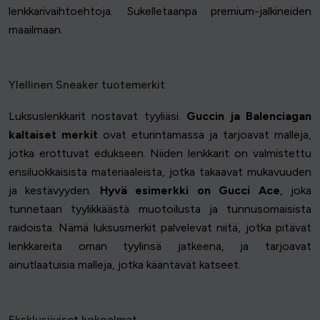
lenkkarivaihtoehtoja. Sukelletaanpa premium-jalkineiden
maailmaan.
Ylellinen Sneaker tuotemerkit
Luksuslenkkarit nostavat tyyliäsi.
Guccin ja Balenciagan
kaltaiset merkit
ovat eturintamassa ja tarjoavat malleja,
jotka erottuvat edukseen. Niiden lenkkarit on valmistettu
ensiluokkaisista materiaaleista, jotka takaavat mukavuuden
ja kestävyyden.
Hyvä esimerkki on Gucci Ace
, joka
tunnetaan tyylikkäästä muotoilusta ja tunnusomaisista
raidoista. Nämä luksusmerkit palvelevat niitä, jotka pitävät
lenkkareita oman tyylinsä jatkeena, ja tarjoavat
ainutlaatuisia malleja, jotka kääntävät katseet.
Eksklusiiviset kokoelmat