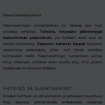
Palauttamiskäytännöt
Palautusehtojen ymmärtäminen on tärkeää, kun teet
ostoksia verkossa.
Tarkista, tarjoaako jälleenmyyjä
maksuttoman palautuksen
, jos lenkkarit eivät sovi tai
vastaa odotuksiasi.
Zapposin kaltaiset kaupat
tarjoavat
vaivattomia palautuksia, joten voit tehdä ostoksia
luottavaisin mielin. Palautusehtojen tunteminen auttaa
sinua tekemään ostoksia ilman huolta siitä, että joudut
hankkimaan ei-toivotut lenkkarit.
YHTEISÖ JA SUUNTAUKSET
Sneaker-kulttuuri on elinvoimainen ja jatkuvasti muuttuva.
Pysy kärjessä ymmärtämällä lenkkareiden maailmaa