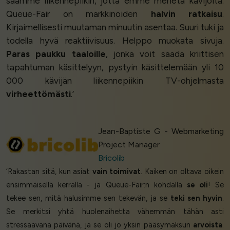
saamme liikennepiikin, jotta emme menetä kävijöitä.
Queue-Fair on markkinoiden
halvin ratkaisu
.
Kirjaimellisesti muutaman minuutin asentaa. Suuri tuki ja
todella hyvä reaktiivisuus. Helppo muokata sivuja.
Paras paukku taaloille
, jonka voit saada kriittisen
tapahtuman käsittelyyn, pystyin käsittelemään yli 10
000 kävijän liikennepiikin TV-ohjelmasta
virheettömästi
.’
Jean-Baptiste G - Webmarketing
Project Manager
Bricolib
‘Rakastan sitä, kun asiat
vain toimivat
. Kaiken on oltava oikein
ensimmäisellä kerralla - ja Queue-Fair:n kohdalla
se oli
! Se
tekee sen, mitä halusimme sen tekevän, ja se
teki sen hyvin
.
Se merkitsi yhtä huolenaihetta vähemmän tähän asti
stressaavana päivänä, ja se oli jo yksin pääsymaksun
arvoista
.