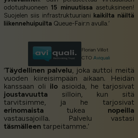
odotushuoneen
15 minuutissa
asetuksineen!
Suojelen siis infrastruktuuriani
kaikilta näiltä
liikennehuipuilta
Queue-Fair:n avulla.’
Florian Villot
CTO
Aviquali
‘
Täydellinen palvelu
, joka auttoi meitä
vuoden kiireisimpään aikaan. Heidän
kanssaan oli
ilo
asioida, he tarjosivat
joustavuutta
silloin, kun sitä
tarvitsimme, ja he tarjosivat
erinomaista
tukea
nopeilla
vastausajoilla. Palvelu vastasi
täsmälleen
tarpeitamme.’