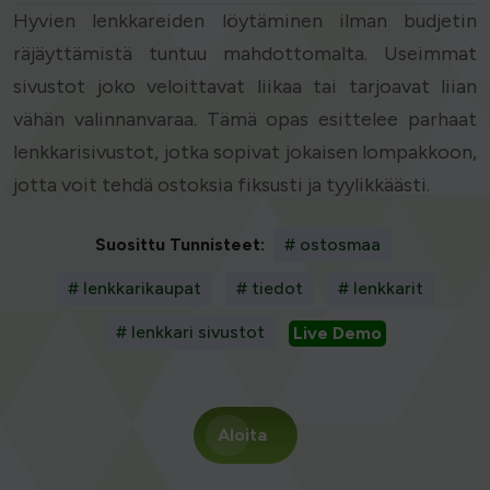
Hyvien lenkkareiden löytäminen ilman budjetin
räjäyttämistä tuntuu mahdottomalta. Useimmat
sivustot joko veloittavat liikaa tai tarjoavat liian
vähän valinnanvaraa. Tämä opas esittelee parhaat
lenkkarisivustot, jotka sopivat jokaisen lompakkoon,
jotta voit tehdä ostoksia fiksusti ja tyylikkäästi.
Suosittu Tunnisteet:
# ostosmaa
# lenkkarikaupat
# tiedot
# lenkkarit
# lenkkari sivustot
Live Demo
Aloita