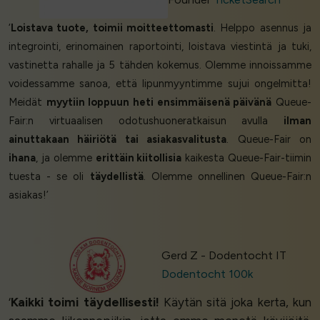
‘
Loistava tuote, toimii moitteettomasti
. Helppo asennus ja
integrointi, erinomainen raportointi, loistava viestintä ja tuki,
vastinetta rahalle ja 5 tähden kokemus. Olemme innoissamme
voidessamme sanoa, että lipunmyyntimme sujui ongelmitta!
Meidät
myytiin loppuun heti ensimmäisenä päivänä
Queue-
Fair:n virtuaalisen odotushuoneratkaisun avulla
ilman
ainuttakaan häiriötä tai asiakasvalitusta
. Queue-Fair on
ihana
, ja olemme
erittäin kiitollisia
kaikesta Queue-Fair-tiimin
tuesta - se oli
täydellistä
. Olemme onnellinen Queue-Fair:n
asiakas!’
Gerd Z - Dodentocht IT
Dodentocht 100k
‘
Kaikki toimi täydellisesti!
Käytän sitä joka kerta, kun