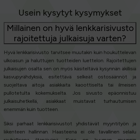
Usein kysytyt kysymykset
Millainen on hyvä lenkkarisivusto
rajoitettuja julkaisuja varten?
Hyvä lenkkarisivusto tarvitsee muutakin kuin houkuttelevan
ulkoasun ja haluttujen tuotteiden luettelon. Rajoitettujen
julkaisujen osalta sen on myös käsiteltävä kysynnän äkillisiä
kasvupyrähdyksiä, esitettävä selkeät ostosäännöt ja
suojeltava aitoja asiakkaita kaoottiselta tai ilmeisen
pullotetulta kokemukselta. Jos sivusto epäonnistuu
julkaisuhetkellä, asiakkaat muistavat turhautumisen
enemmän kuin tuotteen.
Siksi parhaat lenkkarisivustot yhdistävät myyntityön ja
liikenteen hallinnan. Haasteena ei ole tavallinen selailu
rauhallisena iltapäivänä. Kyse on kuuman myynnin