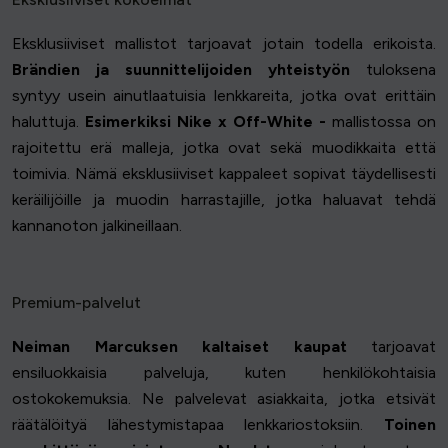
Eksklusiiviset mallistot tarjoavat jotain todella erikoista.
Brändien ja suunnittelijoiden yhteistyön
tuloksena
syntyy usein ainutlaatuisia lenkkareita, jotka ovat erittäin
haluttuja.
Esimerkiksi Nike x Off-White -
mallistossa on
rajoitettu erä malleja, jotka ovat sekä muodikkaita että
toimivia. Nämä eksklusiiviset kappaleet sopivat täydellisesti
keräilijöille ja muodin harrastajille, jotka haluavat tehdä
kannanoton jalkineillaan.
Premium-palvelut
Neiman Marcuksen kaltaiset kaupat
tarjoavat
ensiluokkaisia palveluja, kuten henkilökohtaisia
ostokokemuksia. Ne palvelevat asiakkaita, jotka etsivät
räätälöityä lähestymistapaa lenkkariostoksiin.
Toinen