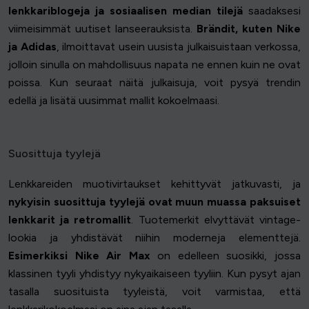
lenkkariblogeja ja sosiaalisen median tilejä
saadaksesi
viimeisimmät uutiset lanseerauksista.
Brändit, kuten Nike
ja Adidas
, ilmoittavat usein uusista julkaisuistaan verkossa,
jolloin sinulla on mahdollisuus napata ne ennen kuin ne ovat
poissa. Kun seuraat näitä julkaisuja, voit pysyä trendin
edellä ja lisätä uusimmat mallit kokoelmaasi.
Suosittuja tyylejä
Lenkkareiden muotivirtaukset kehittyvät jatkuvasti, ja
nykyisin suosittuja tyylejä ovat muun muassa paksuiset
lenkkarit ja retromallit
. Tuotemerkit elvyttävät vintage-
lookia ja yhdistävät niihin moderneja elementtejä.
Esimerkiksi Nike Air Max
on edelleen suosikki, jossa
klassinen tyyli yhdistyy nykyaikaiseen tyyliin. Kun pysyt ajan
tasalla suosituista tyyleistä, voit varmistaa, että