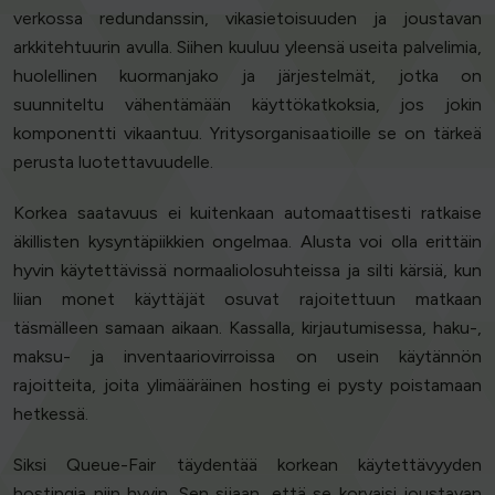
verkossa redundanssin, vikasietoisuuden ja joustavan
arkkitehtuurin avulla. Siihen kuuluu yleensä useita palvelimia,
huolellinen kuormanjako ja järjestelmät, jotka on
suunniteltu vähentämään käyttökatkoksia, jos jokin
komponentti vikaantuu. Yritysorganisaatioille se on tärkeä
perusta luotettavuudelle.
Korkea saatavuus ei kuitenkaan automaattisesti ratkaise
äkillisten kysyntäpiikkien ongelmaa. Alusta voi olla erittäin
hyvin käytettävissä normaaliolosuhteissa ja silti kärsiä, kun
liian monet käyttäjät osuvat rajoitettuun matkaan
täsmälleen samaan aikaan. Kassalla, kirjautumisessa, haku-,
maksu- ja inventaariovirroissa on usein käytännön
rajoitteita, joita ylimääräinen hosting ei pysty poistamaan
hetkessä.
Siksi Queue-Fair täydentää korkean käytettävyyden
hostingia niin hyvin. Sen sijaan, että se korvaisi joustavan