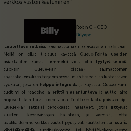
verkkosivuston kaatuminen!’
Robin C - CEO
Billyapp
‘
Luotettava ratkaisu
saumattomaan asiakasvirran hallintaan.
Meillä on ollut tilaisuus käyttää Queue-Fair:ta
useiden
asiakkaiden
kanssa,
emmekä voisi olla tyytyväisempiä
tuloksiin. Queue-Fair
loistaa>
saumattoman
käyttökokemuksen tarjoamisessa, mikä tekee siitä luotettavan
työkalun, joka on
helppo integroida
ja käyttää. Queue-Fair:n
tukitiimi oli reagoiva ja
erittäin asiantunteva
ja
auttoi
aina
nopeasti
, kun tarvitsimme apua. Tuotteen
laatu paistaa läpi
.
Queue-Fair
ratkaisi
tehokkaasti
haasteet
, jotka liittyivät
suurten liikennevirtojen hallintaan, ja varmisti, että
asiakkaidemme verkkosivustot pystyivät käsittelemään
suuria
käyttäjämääriä
suorituskyvystä tai käyttökokemuksesta