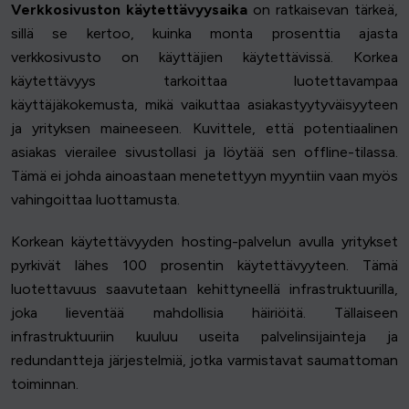
Verkkosivuston käytettävyysaika
on ratkaisevan tärkeä,
sillä se kertoo, kuinka monta prosenttia ajasta
verkkosivusto on käyttäjien käytettävissä. Korkea
käytettävyys tarkoittaa luotettavampaa
käyttäjäkokemusta, mikä vaikuttaa asiakastyytyväisyyteen
ja yrityksen maineeseen. Kuvittele, että potentiaalinen
asiakas vierailee sivustollasi ja löytää sen offline-tilassa.
Tämä ei johda ainoastaan menetettyyn myyntiin vaan myös
vahingoittaa luottamusta.
Korkean käytettävyyden hosting-palvelun avulla yritykset
pyrkivät lähes 100 prosentin käytettävyyteen. Tämä
luotettavuus saavutetaan kehittyneellä infrastruktuurilla,
joka lieventää mahdollisia häiriöitä. Tällaiseen
infrastruktuuriin kuuluu useita palvelinsijainteja ja
redundantteja järjestelmiä, jotka varmistavat saumattoman
toiminnan.