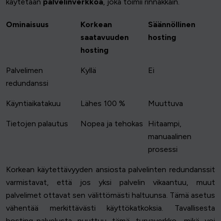
käytetään
palvelinverkkoa
, joka toimii rinnakkain.
Ominaisuus
Korkean
Säännöllinen
saatavuuden
hosting
hosting
Palvelimen
Kyllä
Ei
redundanssi
Käyntiaikatakuu
Lähes 100 %
Muuttuva
Tietojen palautus
Nopea ja tehokas
Hitaampi,
manuaalinen
prosessi
Korkean käytettävyyden ansiosta palvelinten redundanssit
varmistavat, että jos yksi palvelin vikaantuu, muut
palvelimet ottavat sen välittömästi haltuunsa. Tämä asetus
vähentää merkittävästi käyttökatkoksia. Tavallisesta
hosting-palvelusta puuttuu tämä turvaverkko, mikä voi