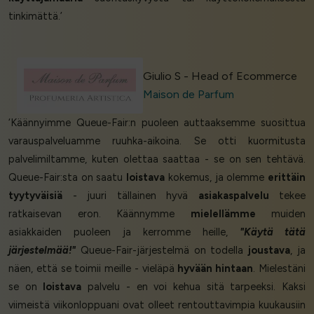
tinkimättä.’
Giulio S - Head of Ecommerce
Maison de Parfum
‘Käännyimme Queue-Fair:n puoleen auttaaksemme suosittua
varauspalveluamme ruuhka-aikoina. Se otti kuormitusta
palvelimiltamme, kuten olettaa saattaa - se on sen tehtävä.
Queue-Fair:sta on saatu
loistava
kokemus, ja olemme
erittäin
tyytyväisiä
- juuri tällainen hyvä
asiakaspalvelu
tekee
ratkaisevan eron. Käännymme
mielellämme
muiden
asiakkaiden puoleen ja kerromme heille,
"Käytä tätä
järjestelmää!"
Queue-Fair-järjestelmä on todella
joustava
, ja
näen, että se toimii meille - vieläpä
hyvään hintaan
. Mielestäni
se on
loistava
palvelu - en voi kehua sitä tarpeeksi. Kaksi
viimeistä viikonloppuani ovat olleet rentouttavimpia kuukausiin