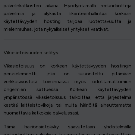
palvelinkatkosten aikana. Hyödyntämällä redundantteja
palvelimia ja älykästä liikenteenhallintaa korkean
käytettävyyden hosting tarjoaa luotettavuutta ja
mielenrauhaa, jota nykyaikaiset yritykset vaativat.
Vikasietoisuuden selitys
Vikasietoisuus on korkean käytettävyyden hostingin
peruselementti, joka on suunniteltu pitämään
verkkosivustosi toiminnassa myös odottamattomien
ongelmien sattuessa. Korkean käytettävyyden
ympäristössä vikasietoisuus tarkoittaa, että järjestelmä
kestää laitteistovikoja tai muita häiriöitä aiheuttamatta
huomattavia katkoksia palvelussasi.
Tämä häiriönsietokyky saavutetaan yhdistelmällä
redundantteja palvelimia, kuorman tasaajia ja automaattisia