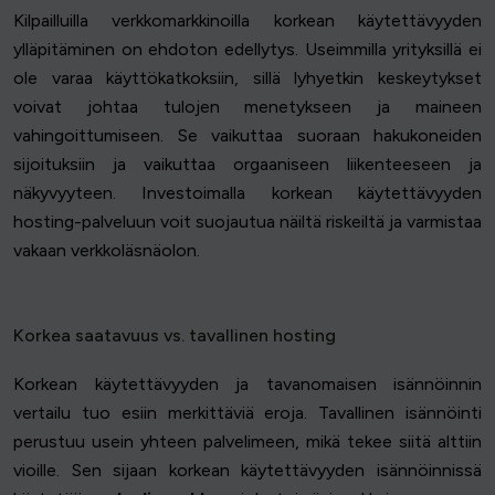
Kilpailluilla verkkomarkkinoilla korkean käytettävyyden
ylläpitäminen on ehdoton edellytys. Useimmilla yrityksillä ei
ole varaa käyttökatkoksiin, sillä lyhyetkin keskeytykset
voivat johtaa tulojen menetykseen ja maineen
vahingoittumiseen. Se vaikuttaa suoraan hakukoneiden
sijoituksiin ja vaikuttaa orgaaniseen liikenteeseen ja
näkyvyyteen. Investoimalla korkean käytettävyyden
hosting-palveluun voit suojautua näiltä riskeiltä ja varmistaa
vakaan verkkoläsnäolon.
Korkea saatavuus vs. tavallinen hosting
Korkean käytettävyyden ja tavanomaisen isännöinnin
vertailu tuo esiin merkittäviä eroja. Tavallinen isännöinti
perustuu usein yhteen palvelimeen, mikä tekee siitä alttiin
vioille. Sen sijaan korkean käytettävyyden isännöinnissä