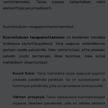
varmistamiseksi. Tässä osassa tarkastellaan näitä
elementtejä perusteellisesti.
Kuormituksen tasapainottamistekniikat
Kuormituksen tasapainottaminen
on keskeinen tekniikka
korkeassa käytettävyydessä. Siinä saapuva verkkoliikenne
jaetaan useille palvelimille. Näin varmistetaan, ettei yksikään
palvelin joudu kantamaan liikaa kuormaa, mikä estää
mahdolliset vikaantumiset.
Round Robin:
Tämä menetelmä ohjaa saapuvat pyynnöt
jokaiselle palvelimelle peräkkäin. Se on suoraviivainen ja
toimii hyvin palvelimilla, joilla on samanlaiset ominaisuudet.
Vähiten yhteyksiä:
Tässä tapauksessa kuormantasaajat
ohjaavat liikenteen palvelimelle, jolla on vähiten aktiivisia