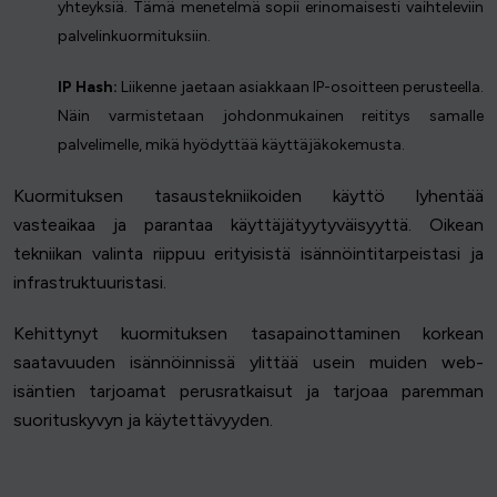
yhteyksiä. Tämä menetelmä sopii erinomaisesti vaihteleviin
palvelinkuormituksiin.
IP Hash:
Liikenne jaetaan asiakkaan IP-osoitteen perusteella.
Näin varmistetaan johdonmukainen reititys samalle
palvelimelle, mikä hyödyttää käyttäjäkokemusta.
Kuormituksen tasaustekniikoiden käyttö lyhentää
vasteaikaa ja parantaa käyttäjätyytyväisyyttä. Oikean
tekniikan valinta riippuu erityisistä isännöintitarpeistasi ja
infrastruktuuristasi.
Kehittynyt kuormituksen tasapainottaminen korkean
saatavuuden isännöinnissä ylittää usein muiden web-
isäntien tarjoamat perusratkaisut ja tarjoaa paremman
suorituskyvyn ja käytettävyyden.