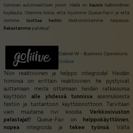
toimivan automaattisen jonon. Heillä on
kaunis
hallinnollinen
kojelauta. Olemme iloisia, että löysimme Queue-Fair:n ja että
voimme
luottaa heihin
liiketoimintamme tarpeissa.
Rakastamme
palvelua!’
Gabriel W - Business Operations
Goliiive
‘Niin reaktiivinen ja helppo integroida! Heidän
tiiminsä on erittäin reaktiivinen: he pystyivät
auttamaan meitä ottamaan heidän ratkaisunsa
käyttöön
alle yhdessä tunnissa
asennuksesta
testiin ja tuotantoon käyttöönottoon. Tarvitaan
vain muutama rivi koodia.
Verkkosivuston
pelastajat!
Queue-Fair on
helppokäyttöinen
,
nopea
integroida ja
tekee työnsä
. Vältä