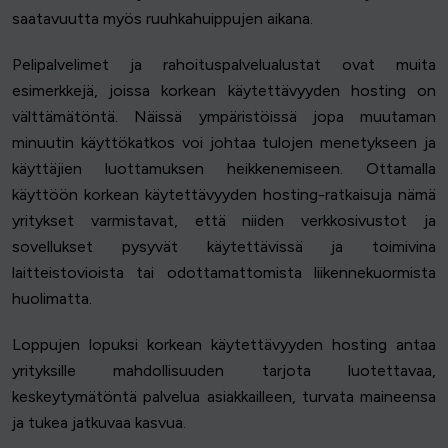
saatavuutta myös ruuhkahuippujen aikana.
Pelipalvelimet ja rahoituspalvelualustat ovat muita
esimerkkejä, joissa korkean käytettävyyden hosting on
välttämätöntä. Näissä ympäristöissä jopa muutaman
minuutin käyttökatkos voi johtaa tulojen menetykseen ja
käyttäjien luottamuksen heikkenemiseen. Ottamalla
käyttöön korkean käytettävyyden hosting-ratkaisuja nämä
yritykset varmistavat, että niiden verkkosivustot ja
sovellukset pysyvät käytettävissä ja toimivina
laitteistovioista tai odottamattomista liikennekuormista
huolimatta.
Loppujen lopuksi korkean käytettävyyden hosting antaa
yrityksille mahdollisuuden tarjota luotettavaa,
keskeytymätöntä palvelua asiakkailleen, turvata maineensa
ja tukea jatkuvaa kasvua.