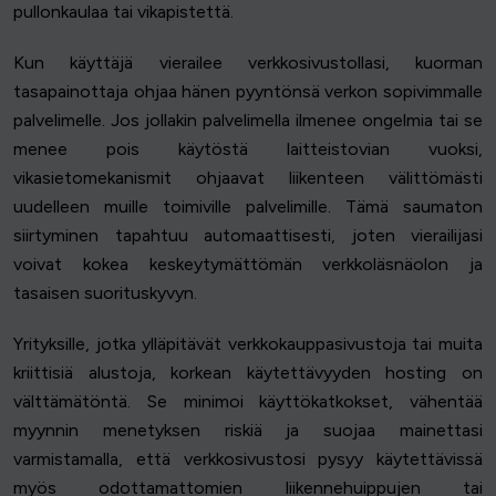
pullonkaulaa tai vikapistettä.
Kun käyttäjä vierailee verkkosivustollasi, kuorman
tasapainottaja ohjaa hänen pyyntönsä verkon sopivimmalle
palvelimelle. Jos jollakin palvelimella ilmenee ongelmia tai se
menee pois käytöstä laitteistovian vuoksi,
vikasietomekanismit ohjaavat liikenteen välittömästi
uudelleen muille toimiville palvelimille. Tämä saumaton
siirtyminen tapahtuu automaattisesti, joten vierailijasi
voivat kokea keskeytymättömän verkkoläsnäolon ja
tasaisen suorituskyvyn.
Yrityksille, jotka ylläpitävät verkkokauppasivustoja tai muita
kriittisiä alustoja, korkean käytettävyyden hosting on
välttämätöntä. Se minimoi käyttökatkokset, vähentää
myynnin menetyksen riskiä ja suojaa mainettasi
varmistamalla, että verkkosivustosi pysyy käytettävissä
myös odottamattomien liikennehuippujen tai