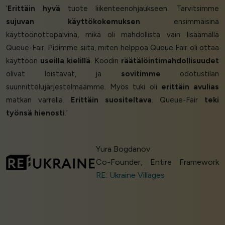
‘
Erittäin hyvä
tuote liikenteenohjaukseen. Tarvitsimme
sujuvan käyttökokemuksen
ensimmäisinä
käyttöönottopäivinä, mikä oli mahdollista vain lisäämällä
Queue-Fair. Pidimme siitä, miten helppoa Queue Fair oli ottaa
käyttöön
useilla kielillä
. Koodin
räätälöintimahdollisuudet
olivat loistavat, ja
sovitimme
odotustilan
suunnittelujärjestelmäämme. Myös tuki oli
erittäin avulias
matkan varrella.
Erittäin suositeltava
. Queue-Fair
teki
työnsä hienosti
.’
Yura Bogdanov
Co-Founder, Entire Framework
RE: Ukraine Villages