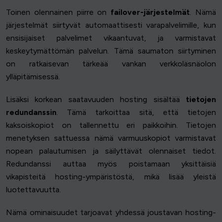
Toinen olennainen piirre on
failover-järjestelmät
. Nämä
järjestelmät siirtyvät automaattisesti varapalvelimille, kun
ensisijaiset palvelimet vikaantuvat, ja varmistavat
keskeytymättömän palvelun. Tämä saumaton siirtyminen
on ratkaisevan tärkeää vankan verkkoläsnäolon
ylläpitämisessä.
Lisäksi korkean saatavuuden hosting sisältää
tietojen
redundanssin
. Tämä tarkoittaa sitä, että tietojen
kaksoiskopiot on tallennettu eri paikkoihin. Tietojen
menetyksen sattuessa nämä varmuuskopiot varmistavat
nopean palautumisen ja säilyttävät olennaiset tiedot.
Redundanssi auttaa myös poistamaan yksittäisiä
vikapisteitä hosting-ympäristöstä, mikä lisää yleistä
luotettavuutta.
Nämä ominaisuudet tarjoavat yhdessä joustavan hosting-