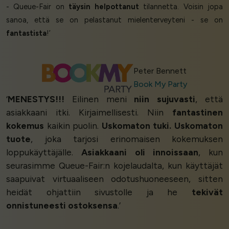
- Queue-Fair on
täysin helpottanut
tilannetta. Voisin jopa
sanoa, että se on pelastanut mielenterveyteni - se on
fantastista
!’
Peter Bennett
Book My Party
‘
MENESTYS!!!
Eilinen meni
niin sujuvasti
, että
asiakkaani itki. Kirjaimellisesti. Niin
fantastinen
kokemus
kaikin puolin.
Uskomaton tuki. Uskomaton
tuote
, joka tarjosi erinomaisen kokemuksen
loppukäyttäjälle.
Asiakkaani oli innoissaan
, kun
seurasimme Queue-Fair:n kojelaudalta, kun käyttäjät
saapuivat virtuaaliseen odotushuoneeseen, sitten
heidät ohjattiin sivustolle ja he
tekivät
onnistuneesti ostoksensa
.’