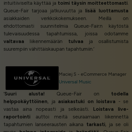
intuitiiviselta käyttää ja
toimi täysin moitteettomasti
.
Queue-Fair tarjoaa jatkuvuutta ja
lisää luottamusta
asiakkaiden verkkokokemukseen. Meillä on
ehdottomasti suunnitelmia Queue-Fair:n käytöstä
tulevaisuudessa tapahtumissa, joissa odotamme
valtavaa
liikennemäärän
tulvaa
ja osallistumista
suurempiin vähittäiskaupan tapahtumiin.’
Maciej S - eCommerce Manager
Universal Music
‘
Suuri alusta!
Queue-Fair on
todella
helppokäyttöinen
, ja
asiakastuki on loistava
- se
vastaa aina nopeasti ja selkeästi.
Loistava live-
raportointi
auttoi meitä seuraamaan liikennettä
tapahtumien lanseerausten aikana
tarkasti
, ja se oli