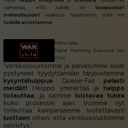
myös
helppo integroida
ja
brändätä
. Queue-Fair
varmistaa, että kaikilla on
tasapuoliset
mahdollisuudet
osallistua tapahtumiin, mitä me
todella arvostamme
.’
Nikita Tailor
Digital Marketing Executive
War
Child
‘Verkkosivustomme ja palvelumme eivät
pystyneet tyydyttämään tarjoustemme
kysyntähuippua
. Queue-Fair
pelasti
meidät!
Helppo ymmärtää ja
helppo
toteuttaa
, ja saimme
loistavaa tukea
koko prosessin ajan. Voimme nyt
toteuttaa kampanjamme luotettavasti
luottaen
siihen, että verkkosivustomme
selviytyy.’