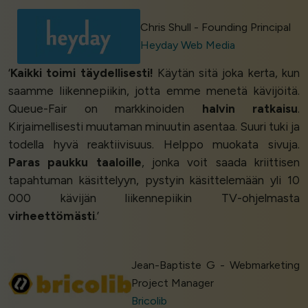
Chris Shull - Founding Principal
Heyday Web Media
‘
Kaikki toimi täydellisesti!
Käytän sitä joka kerta, kun
saamme liikennepiikin, jotta emme menetä kävijöitä.
Queue-Fair on markkinoiden
halvin ratkaisu
.
Kirjaimellisesti muutaman minuutin asentaa. Suuri tuki ja
todella hyvä reaktiivisuus. Helppo muokata sivuja.
Paras paukku taaloille
, jonka voit saada kriittisen
tapahtuman käsittelyyn, pystyin käsittelemään yli 10
000 kävijän liikennepiikin TV-ohjelmasta
virheettömästi
.’
Jean-Baptiste G - Webmarketing
Project Manager
Bricolib