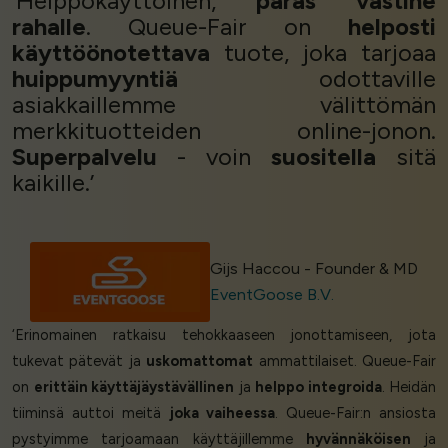
‘Helppokäyttöinen,
paras vastine
rahalle
. Queue-Fair on
helposti
käyttöönotettava
tuote, joka tarjoaa
huippumyyntiä
odottaville
asiakkaillemme välittömän
merkkituotteiden online-jonon.
Superpalvelu
- voin
suositella
sitä
kaikille.’
Gijs Haccou - Founder & MD
EventGoose B.V.
‘Erinomainen ratkaisu tehokkaaseen jonottamiseen, jota
tukevat pätevät ja
uskomattomat
ammattilaiset. Queue-Fair
on
erittäin käyttäjäystävällinen
ja
helppo integroida
. Heidän
tiiminsä auttoi meitä
joka vaiheessa
. Queue-Fair:n ansiosta
pystyimme tarjoamaan käyttäjillemme
hyvännäköisen
ja