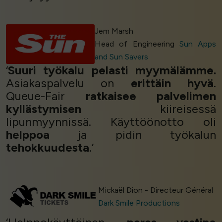
Jem Marsh
Head of Engineering
Sun Apps
and Sun Savers
‘
Suuri työkalu pelasti myymälämme.
Asiakaspalvelu on
erittäin hyvä
.
Queue-Fair
ratkaisee palvelimen
kyllästymisen
kiireisessä
lipunmyynnissä. Käyttöönotto oli
helppoa
ja pidin työkalun
tehokkuudesta
.’
Mickaël Dion - Directeur Général
Dark Smile Productions