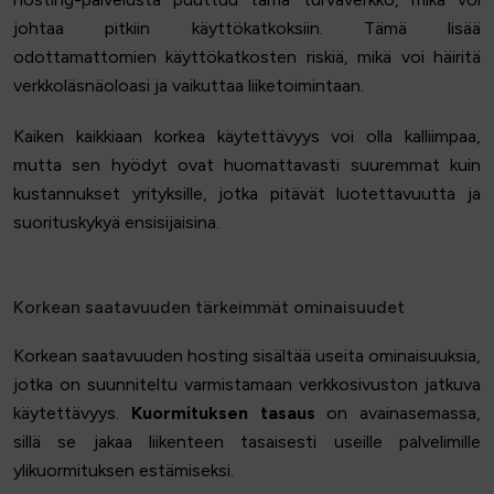
johtaa pitkiin käyttökatkoksiin. Tämä lisää
odottamattomien käyttökatkosten riskiä, mikä voi häiritä
verkkoläsnäoloasi ja vaikuttaa liiketoimintaan.
Kaiken kaikkiaan korkea käytettävyys voi olla kalliimpaa,
mutta sen hyödyt ovat huomattavasti suuremmat kuin
kustannukset yrityksille, jotka pitävät luotettavuutta ja
suorituskykyä ensisijaisina.
Korkean saatavuuden tärkeimmät ominaisuudet
Korkean saatavuuden hosting sisältää useita ominaisuuksia,
jotka on suunniteltu varmistamaan verkkosivuston jatkuva
käytettävyys.
Kuormituksen tasaus
on avainasemassa,
sillä se jakaa liikenteen tasaisesti useille palvelimille
ylikuormituksen estämiseksi.