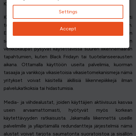
Korkean saatavuuden ratkaisut käytännössä
Settings
Korkean käytettävyyden ratkaisuja käytetään laajalti
toimialoilla, joilla verkkosivuston käytettävyys on kriittinen.
Accept
Esimerkiksi verkkokauppasivustot luottavat korkean
saatavuuden hostingiin varmistaakseen, että niiden
verkkokaupat pysyvät käytettävissä suuren liikennemäärän
tapahtumien, kuten Black Fridayn tai tuotelanseerausten
aikana. Ottamalla käyttöön useita palvelimia, kuorman
tasaajia ja vankkoja vikasietoisia vikasietomekanismeja nämä
yritykset voivat käsitellä äkillisiä liikennepiikkejä ilman
palvelukatkoksia tai hidastumisia.
Media- ja viihdealustat, joiden käyttäjien aktiivisuus kasvaa
usein arvaamattomasti, hyötyvät myös korkean
käytettävyyden ratkaisuista. Jakamalla liikennettä useille
palvelimille ja ylläpitämällä redundantteja järjestelmiä nämä
alustat voivat tarjota saumatonta suoratoistoa ja sisällön