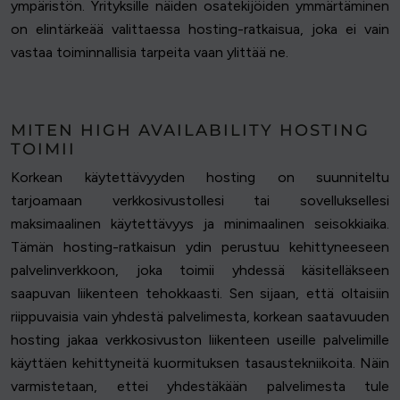
ympäristön. Yrityksille näiden osatekijöiden ymmärtäminen
on elintärkeää valittaessa hosting-ratkaisua, joka ei vain
vastaa toiminnallisia tarpeita vaan ylittää ne.
MITEN HIGH AVAILABILITY HOSTING
TOIMII
Korkean käytettävyyden hosting on suunniteltu
tarjoamaan verkkosivustollesi tai sovelluksellesi
maksimaalinen käytettävyys ja minimaalinen seisokkiaika.
Tämän hosting-ratkaisun ydin perustuu kehittyneeseen
palvelinverkkoon, joka toimii yhdessä käsitelläkseen
saapuvan liikenteen tehokkaasti. Sen sijaan, että oltaisiin
riippuvaisia vain yhdestä palvelimesta, korkean saatavuuden
hosting jakaa verkkosivuston liikenteen useille palvelimille
käyttäen kehittyneitä kuormituksen tasaustekniikoita. Näin
varmistetaan, ettei yhdestäkään palvelimesta tule