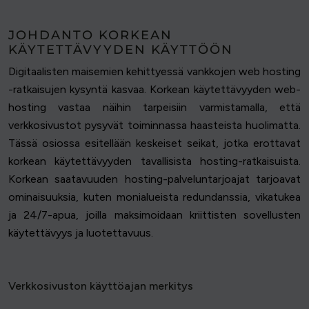
JOHDANTO KORKEAN
KÄYTETTÄVYYDEN KÄYTTÖÖN
Digitaalisten maisemien kehittyessä vankkojen web hosting
-ratkaisujen kysyntä kasvaa. Korkean käytettävyyden web-
hosting vastaa näihin tarpeisiin varmistamalla, että
verkkosivustot pysyvät toiminnassa haasteista huolimatta.
Tässä osiossa esitellään keskeiset seikat, jotka erottavat
korkean käytettävyyden tavallisista hosting-ratkaisuista.
Korkean saatavuuden hosting-palveluntarjoajat tarjoavat
ominaisuuksia, kuten monialueista redundanssia, vikatukea
ja 24/7-apua, joilla maksimoidaan kriittisten sovellusten
käytettävyys ja luotettavuus.
Verkkosivuston käyttöajan merkitys