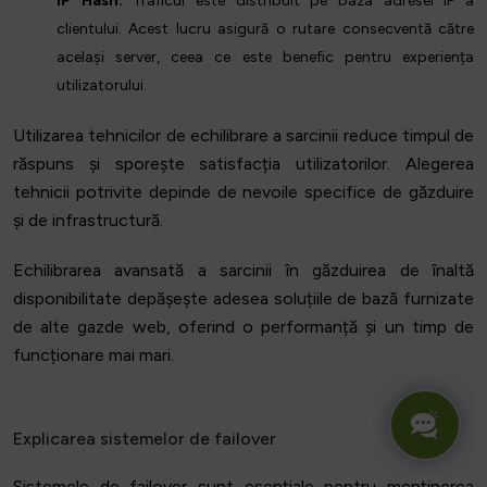
IP Hash:
Traficul este distribuit pe baza adresei IP a
clientului. Acest lucru asigură o rutare consecventă către
același server, ceea ce este benefic pentru experiența
utilizatorului.
Utilizarea tehnicilor de echilibrare a sarcinii reduce timpul de
răspuns și sporește satisfacția utilizatorilor. Alegerea
tehnicii potrivite depinde de nevoile specifice de găzduire
și de infrastructură.
Echilibrarea avansată a sarcinii în găzduirea de înaltă
disponibilitate depășește adesea soluțiile de bază furnizate
de alte gazde web, oferind o performanță și un timp de
funcționare mai mari.
Explicarea sistemelor de failover
Sistemele de failover sunt esențiale pentru menținerea