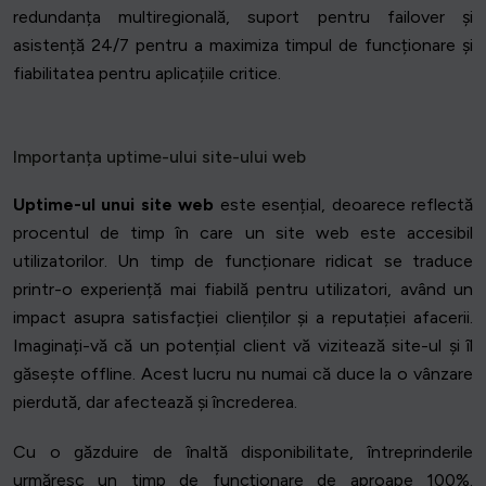
redundanța multiregională, suport pentru failover și
asistență 24/7 pentru a maximiza timpul de funcționare și
fiabilitatea pentru aplicațiile critice.
Importanța uptime-ului site-ului web
Uptime-ul unui site web
este esențial, deoarece reflectă
procentul de timp în care un site web este accesibil
utilizatorilor. Un timp de funcționare ridicat se traduce
printr-o experiență mai fiabilă pentru utilizatori, având un
impact asupra satisfacției clienților și a reputației afacerii.
Imaginați-vă că un potențial client vă vizitează site-ul și îl
găsește offline. Acest lucru nu numai că duce la o vânzare
pierdută, dar afectează și încrederea.
Cu o găzduire de înaltă disponibilitate, întreprinderile
urmăresc un timp de funcționare de aproape 100%.