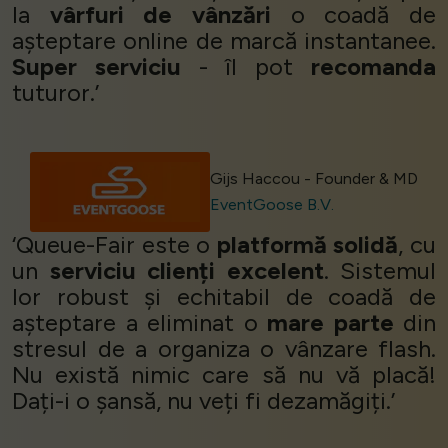
la
vârfuri de vânzări
o coadă de
așteptare online de marcă instantanee.
Super serviciu
- îl pot
recomanda
tuturor.’
Gijs Haccou - Founder & MD
EventGoose B.V.
‘Queue-Fair este o
platformă solidă
, cu
un
serviciu clienți excelent
. Sistemul
lor robust și echitabil de coadă de
așteptare a eliminat o
mare parte
din
stresul de a organiza o vânzare flash.
Nu există nimic care să nu vă placă!
Dați-i o șansă, nu veți fi dezamăgiți.’