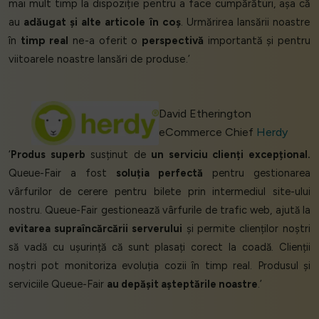
mai mult timp la dispoziție pentru a face cumpărături, așa că
au
adăugat și alte articole în coș
. Urmărirea lansării noastre
în
timp real
ne-a oferit o
perspectivă
importantă și pentru
viitoarele noastre lansări de produse.’
David Etherington
eCommerce Chief
Herdy
‘
Produs superb
susținut de
un serviciu clienți excepțional.
Queue-Fair a fost
soluția perfectă
pentru gestionarea
vârfurilor de cerere pentru bilete prin intermediul site-ului
nostru. Queue-Fair gestionează vârfurile de trafic web, ajută la
evitarea supraîncărcării serverului
și permite clienților noștri
să vadă cu ușurință că sunt plasați corect la coadă. Clienții
noștri pot monitoriza evoluția cozii în timp real. Produsul și
serviciile Queue-Fair
au depășit așteptările noastre
.’