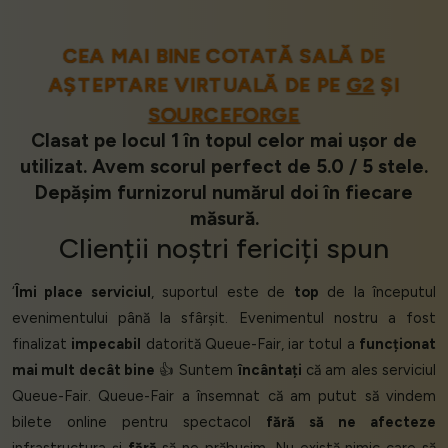
CEA MAI BINE COTATĂ SALĂ DE
AȘTEPTARE VIRTUALĂ DE PE
G2
ȘI
SOURCEFORGE
Clasat pe locul 1 în topul celor mai ușor de
utilizat. Avem scorul perfect de 5.0 / 5 stele.
Depășim furnizorul numărul doi în fiecare
măsură.
Clienții
noștri
fericiți
spun
‘
Îmi place serviciul
, suportul este de
top
de la începutul
evenimentului până la sfârșit. Evenimentul nostru a fost
finalizat
impecabil
datorită Queue-Fair, iar totul a
funcționat
mai mult decât bine
👍 Suntem
încântați
că am ales serviciul
Queue-Fair. Queue-Fair a însemnat că am putut să vindem
bilete online pentru spectacol
fără să ne afecteze