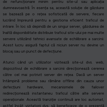
de nefuncționare minim pentru site-ul sau aplicația
dumneavoastră. În esența sa, această soluție de găzduire
se bazează pe o rețea sofisticată de servere, fiecare
lucrând împreună pentru a gestiona eficient traficul de
intrare. În loc să depindă de un singur server, găzduirea de
înaltă disponibilitate distribuie traficul site-ului pe mai multe
servere utilizând tehnici avansate de echilibrare a sarcinii.
Acest lucru asigură faptul că niciun server nu devine un
blocaj sau un punct de defecțiune.
Atunci când un utilizator vizitează site-ul dvs. web,
dispozitivul de echilibrare a sarcinii direcționează cererea
către cel mai potrivit server din rețea. Dacă un server
întâmpină probleme sau rămâne offline din cauza unor
defecțiuni hardware, mecanismele de failover
redirecționează instantaneu traficul către alte servere
operaționale. Această tranziție continuă are loc automat,
astfel încât vizitatorii dvs. să beneficieze de o prezență