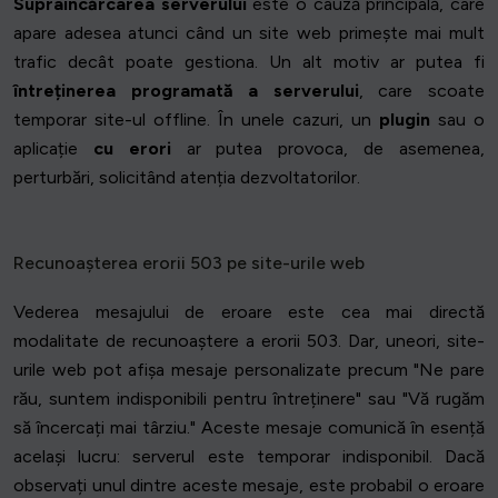
Supraîncărcarea serverului
este o cauză principală, care
apare adesea atunci când un site web primește mai mult
trafic decât poate gestiona. Un alt motiv ar putea fi
întreținerea programată a serverului
, care scoate
temporar site-ul offline. În unele cazuri, un
plugin
sau o
aplicație
cu erori
ar putea provoca, de asemenea,
perturbări, solicitând atenția dezvoltatorilor.
Recunoașterea erorii 503 pe site-urile web
Vederea mesajului de eroare este cea mai directă
modalitate de recunoaștere a erorii 503. Dar, uneori, site-
urile web pot afișa mesaje personalizate precum "Ne pare
rău, suntem indisponibili pentru întreținere" sau "Vă rugăm
să încercați mai târziu." Aceste mesaje comunică în esență
același lucru: serverul este temporar indisponibil. Dacă
observați unul dintre aceste mesaje, este probabil o eroare