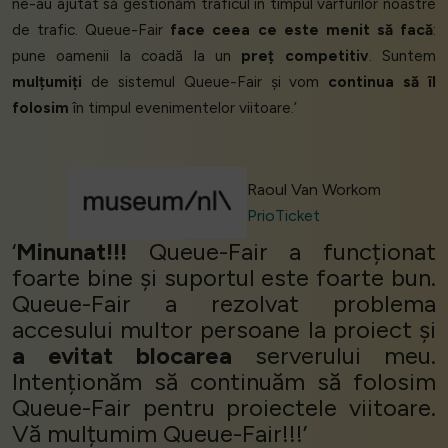
ne-au ajutat să gestionăm traficul în timpul vârfurilor noastre
de trafic. Queue-Fair
face ceea ce este menit să facă
:
pune oamenii la coadă la un
preț competitiv
. Suntem
mulțumiți
de sistemul Queue-Fair și vom
continua să îl
folosim
în timpul evenimentelor viitoare.’
Raoul Van Workom
PrioTicket
‘
Minunat!!!
Queue-Fair a funcționat
foarte bine și suportul este foarte bun.
Queue-Fair a rezolvat problema
accesului multor persoane la proiect și
a evitat blocarea
serverului meu.
Intenționăm să continuăm să folosim
Queue-Fair pentru proiectele viitoare.
Vă mulțumim Queue-Fair!!!’