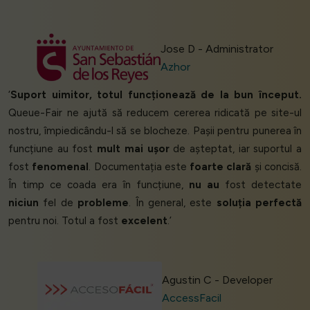
Jose D - Administrator
Azhor
‘
Suport uimitor, totul funcționează de la bun început.
Queue-Fair ne ajută să reducem cererea ridicată pe site-ul
nostru, împiedicându-l să se blocheze. Pașii pentru punerea în
funcțiune au fost
mult mai ușor
de așteptat, iar suportul a
fost
fenomenal
. Documentația este
foarte clară
și concisă.
În timp ce coada era în funcțiune,
nu au
fost detectate
niciun
fel de
probleme
. În general, este
soluția perfectă
pentru noi. Totul a fost
excelent
.’
Agustin C - Developer
AccessFacil