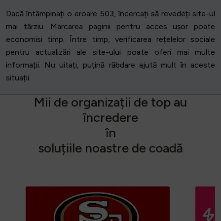
Dacă întâmpinați o eroare 503, încercați să revedeți site-ul
mai târziu. Marcarea paginii pentru acces ușor poate
economisi timp. Între timp, verificarea rețelelor sociale
pentru actualizări ale site-ului poate oferi mai multe
informații. Nu uitați, puțină răbdare ajută mult în aceste
situații.
M
i
i
d
e
o
r
g
a
n
i
z
a
ț
i
i
d
e
t
o
p
a
u
î
n
c
r
e
d
e
r
e
î
n
s
o
l
u
ț
i
i
l
e
n
o
a
s
t
r
e
d
e
c
o
a
d
ă