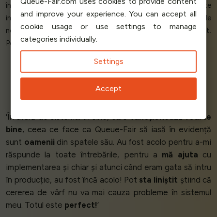
Queue-Fair.com uses cookies to provide content
în
mai puțin de două ore - într-o sâmbătă!
Sunt foarte
and improve your experience. You can accept all
impresionat - delirant de
fericit
și
extaziat
. Interacțiunile
cookie usage or use settings to manage
noastre în social media au crescut cu
800%
. Perfect. Excelent.
categories individually.
Persoana care a inventat acest lucru este un
geniu!
’
Settings
Craig Crane
Accept
Analogue October
‘În afară de sistemul în sine, care
funcționează foarte
bine
, ceea ce face ca Queue-Fair să iasă în evidență
sunt
oamenii
din spatele său. Au fost acolo pentru a-mi
răspunde la toate întrebările, pentru a
mă ajuta
cu
implementarea și chiar și atunci când eram gata să intru
în producție, au fost încă acolo! Pot
sta liniștit
știind că
cererea de vârf nu va mai cauza probleme în sistemul
meu. Totul este
perfect!
’