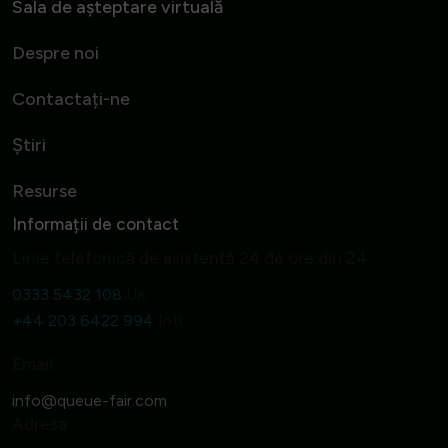
Sala de așteptare virtuală
Despre noi
Contactați-ne
Știri
Resurse
Informații de contact
Linie telefonică de asistență 24 de ore din 24
0333 5432 108
UK
+44 203 6422 994
Intl
Email
Adresa