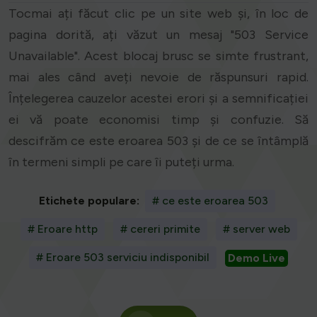
Tocmai ați făcut clic pe un site web și, în loc de
pagina dorită, ați văzut un mesaj "503 Service
Unavailable". Acest blocaj brusc se simte frustrant,
mai ales când aveți nevoie de răspunsuri rapid.
Înțelegerea cauzelor acestei erori și a semnificației
ei vă poate economisi timp și confuzie. Să
descifrăm ce este eroarea 503 și de ce se întâmplă
în termeni simpli pe care îi puteți urma.
Etichete populare:
# ce este eroarea 503
# Eroare http
# cereri primite
# server web
# Eroare 503 serviciu indisponibil
Demo Live