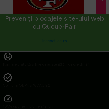
Preveniți blocajele site-ului web
cu Queue-Fair
Începeți acum
Formare gratuită și linie de asistență 24 de ore din 24
Conform GDPR și WCAG 2.2
100% uptime în ultimele 12 luni