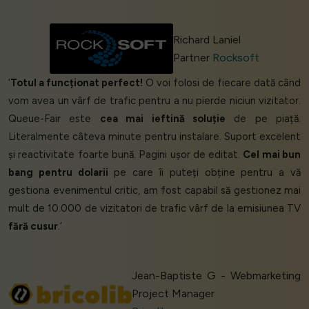
Richard Laniel
Partner
Rocksoft
‘
Totul a funcționat perfect!
O voi folosi de fiecare dată când
vom avea un vârf de trafic pentru a nu pierde niciun vizitator.
Queue-Fair este
cea mai ieftină soluție
de pe piață.
Literalmente câteva minute pentru instalare. Suport excelent
și reactivitate foarte bună. Pagini ușor de editat.
Cel mai bun
bang pentru dolarii
pe care îi puteți obține pentru a vă
gestiona evenimentul critic, am fost capabil să gestionez mai
mult de 10.000 de vizitatori de trafic vârf de la emisiunea TV
fără cusur
.’
Jean-Baptiste G - Webmarketing
Project Manager