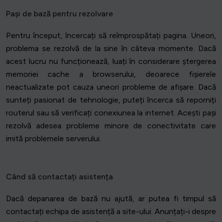
Pași de bază pentru rezolvare
Pentru început, încercați să reîmprospătați pagina. Uneori,
problema se rezolvă de la sine în câteva momente. Dacă
acest lucru nu funcționează, luați în considerare ștergerea
memoriei cache a browserului, deoarece fișierele
neactualizate pot cauza uneori probleme de afișare. Dacă
sunteți pasionat de tehnologie, puteți încerca să reporniți
routerul sau să verificați conexiunea la internet. Acești pași
rezolvă adesea probleme minore de conectivitate care
imită problemele serverului.
Când să contactați asistența
Dacă depanarea de bază nu ajută, ar putea fi timpul să
contactați echipa de asistență a site-ului. Anunțați-i despre