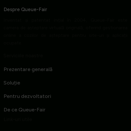
Despre Queue-Fair
Inventat și patentat inițial în 2004, Queue-Fair este
camera de așteptare virtuală originală, oferind gestionarea
online a cozilor de așteptare pentru site-uri și aplicații
ocupate.
Serviciile noastre
Prezentare generală
Soluție
Pentru dezvoltatori
De ce Queue-Fair
Link-uri utile