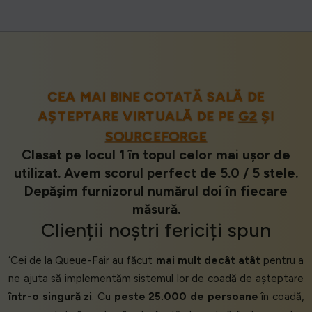
CEA MAI BINE COTATĂ SALĂ DE
AȘTEPTARE VIRTUALĂ DE PE
G2
ȘI
SOURCEFORGE
Clasat pe locul 1 în topul celor mai ușor de
utilizat. Avem scorul perfect de 5.0 / 5 stele.
Depășim furnizorul numărul doi în fiecare
măsură.
Clienții
noștri
fericiți
spun
‘Cei de la Queue-Fair au făcut
mai mult decât atât
pentru a
ne ajuta să implementăm sistemul lor de coadă de așteptare
într-o singură zi
. Cu
peste 25.000 de persoane
în coadă,