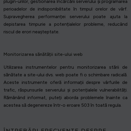
plugin-urilor, gestionarea încărcării serverului și programarea
perioadelor de indisponibilitate în timpul orelor de vârf.
Supravegherea performanței serverului poate ajuta la
depistarea timpurie a potențialelor probleme, reducând
riscul de erori neașteptate.
Monitorizarea sănătății site-ului web
Utilizarea instrumentelor pentru monitorizarea stării de
sănătate a site-ului dvs. web poate fi o schimbare radicală.
Aceste instrumente oferă informații despre vârfurile de
trafic, răspunsurile serverului și potențialele vulnerabilități.
Rămânând informat, puteți aborda problemele înainte ca
acestea să degenereze într-o eroare 503 în toată regula.
ÎNTREBĂRI FRECVENTE DESPRE