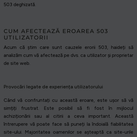
503 deghizată.
CUM AFECTEAZĂ EROAREA 503
UTILIZATORII
Acum că știm care sunt cauzele erorii 503, haideți să
analizăm cum vă afectează pe dvs. ca utilizator și proprietar
de site web.
Provocări legate de experiența utilizatorului
Când vă confruntați cu această eroare, este ușor să vă
simțiți frustrat. Este posibil să fi fost în mijlocul
achiziționării sau al citirii a ceva important. Această
întrerupere vă poate face să puneți la îndoială fiabilitatea
site-ului. Majoritatea oamenilor se așteaptă ca site-urile