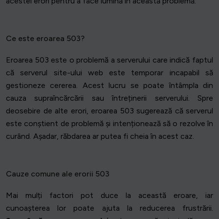
acestei erori pentru a face lumină în această problemă.
Ce este eroarea 503?
Eroarea 503 este o problemă a serverului care indică faptul
că serverul site-ului web este temporar incapabil să
gestioneze cererea. Acest lucru se poate întâmpla din
cauza supraîncărcării sau întreținerii serverului. Spre
deosebire de alte erori, eroarea 503 sugerează că serverul
este conștient de problemă și intenționează să o rezolve în
curând. Așadar, răbdarea ar putea fi cheia în acest caz.
Cauze comune ale erorii 503
Mai mulți factori pot duce la această eroare, iar
cunoașterea lor poate ajuta la reducerea frustrării.