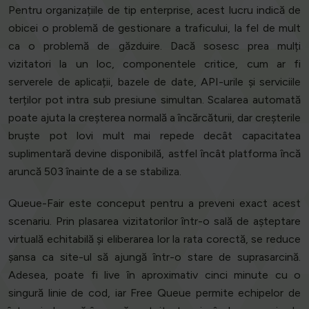
Pentru organizațiile de tip enterprise, acest lucru indică de
obicei o problemă de gestionare a traficului, la fel de mult
ca o problemă de găzduire. Dacă sosesc prea mulți
vizitatori la un loc, componentele critice, cum ar fi
serverele de aplicații, bazele de date, API-urile și serviciile
terților pot intra sub presiune simultan. Scalarea automată
poate ajuta la creșterea normală a încărcăturii, dar creșterile
bruște pot lovi mult mai repede decât capacitatea
suplimentară devine disponibilă, astfel încât platforma încă
aruncă 503 înainte de a se stabiliza.
Queue-Fair este conceput pentru a preveni exact acest
scenariu. Prin plasarea vizitatorilor într-o sală de așteptare
virtuală echitabilă și eliberarea lor la rata corectă, se reduce
șansa ca site-ul să ajungă într-o stare de suprasarcină.
Adesea, poate fi live în aproximativ cinci minute cu o
singură linie de cod, iar Free Queue permite echipelor de