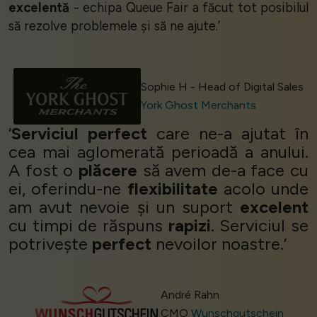
excelentă
- echipa Queue Fair a făcut tot posibilul
să rezolve problemele și să ne ajute.’
Sophie H - Head of Digital Sales
York Ghost Merchants
‘
Serviciul perfect
care ne-a ajutat în
cea mai aglomerată perioadă a anului.
A fost o
plăcere
să avem de-a face cu
ei, oferindu-ne
flexibilitate
acolo unde
am avut nevoie și un suport
excelent
cu timpi de răspuns
rapizi
. Serviciul se
potrivește
perfect
nevoilor noastre.’
André Rahn
CMO
Wunschgutschein