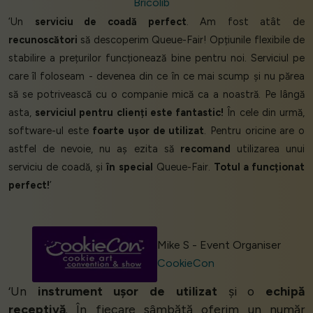
Bricolib
‘Un
serviciu de coadă perfect
. Am fost atât de
recunoscători
să descoperim Queue-Fair! Opțiunile flexibile de
stabilire a prețurilor funcționează bine pentru noi. Serviciul pe
care îl foloseam - devenea din ce în ce mai scump și nu părea
să se potrivească cu o companie mică ca a noastră. Pe lângă
asta,
serviciul pentru clienți este fantastic!
În cele din urmă,
software-ul este
foarte ușor de utilizat
. Pentru oricine are o
astfel de nevoie, nu aș ezita să
recomand
utilizarea unui
serviciu de coadă, și
în special
Queue-Fair.
Totul a funcționat
perfect!
’
Mike S - Event Organiser
CookieCon
‘Un
instrument ușor de utilizat
și o
echipă
receptivă
. În fiecare sâmbătă oferim un număr