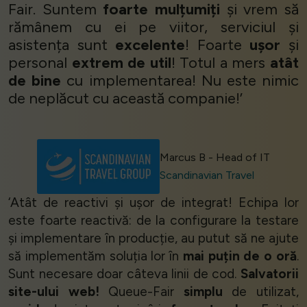
Fair. Suntem
foarte mulțumiți
și vrem să
rămânem cu ei pe viitor, serviciul și
asistența sunt
excelente
! Foarte
ușor
și
personal
extrem de util
! Totul a mers
atât
de bine
cu implementarea! Nu este nimic
de neplăcut cu această companie!’
Marcus B - Head of IT
Scandinavian Travel
‘Atât de reactivi și ușor de integrat! Echipa lor
este foarte reactivă: de la configurare la testare
și implementare în producție, au putut să ne ajute
să implementăm soluția lor în
mai puțin de o oră
.
Sunt necesare doar câteva linii de cod.
Salvatorii
site-ului web!
Queue-Fair
simplu
de utilizat,