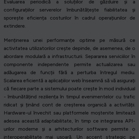
Evaluarea periodică a soluțiilor de găzduire și a
configurațiilor serverelor îmbunătățește fiabilitatea și
sporește eficiența costurilor în cadrul operațiunilor de
extindere.
Menținerea unei performanțe optime pe măsură ce
activitatea utilizatorilor crește depinde, de asemenea, de o
abordare modulară a infrastructurii. Separarea serviciilor în
componente independente permite actualizarea sau
adăugarea de funcții fără a perturba întregul mediu.
Scalarea eficientă a aplicațiilor web înseamnă să vă asigurați
că fiecare parte a sistemului poate crește în mod individual
- îmbunătățind reziliența în timpul evenimentelor cu trafic
ridicat și ținând cont de creșterea organică a activității.
Hardware-ul învechit sau platformele moștenite limitează
adesea această adaptabilitate, în timp ce integrarea API-
urilor moderne și a arhitecturilor software permite o
interoperabilitate mai ușoară. Un accent strategic pe