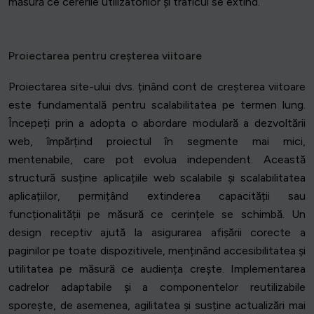
măsură ce cererile utilizatorilor și traficul se extind.
Proiectarea pentru creșterea viitoare
Proiectarea site-ului dvs. ținând cont de creșterea viitoare
este fundamentală pentru scalabilitatea pe termen lung.
Începeți prin a adopta o abordare modulară a dezvoltării
web, împărțind proiectul în segmente mai mici,
mentenabile, care pot evolua independent. Această
structură susține aplicațiile web scalabile și scalabilitatea
aplicațiilor, permițând extinderea capacității sau
funcționalității pe măsură ce cerințele se schimbă. Un
design receptiv ajută la asigurarea afișării corecte a
paginilor pe toate dispozitivele, menținând accesibilitatea și
utilitatea pe măsură ce audiența crește. Implementarea
cadrelor adaptabile și a componentelor reutilizabile
sporește, de asemenea, agilitatea și susține actualizări mai