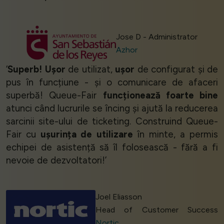
Jose D - Administrator
Azhor
‘
Superb!
Ușor
de utilizat,
ușor
de configurat și de
pus în funcțiune - și o comunicare de afaceri
superbă! Queue-Fair
funcționează foarte bine
atunci când lucrurile se încing și ajută la reducerea
sarcinii site-ului de ticketing. Construind Queue-
Fair cu
ușurința de utilizare
în minte, a permis
echipei de asistență să îl folosească - fără a fi
nevoie de dezvoltatori!’
Joel Eliasson
Head of Customer Success
Nortic