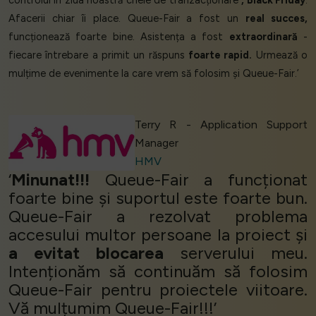
controlul în ziua noastră cheie de tranzacționare
, Black Friday
.
Afacerii chiar îi place. Queue-Fair a fost un
real succes,
funcționează foarte bine. Asistența a fost
extraordinară
-
fiecare întrebare a primit un răspuns
foarte rapid.
Urmează o
mulțime de evenimente la care vrem să folosim și Queue-Fair.’
Terry R - Application Support
Manager
HMV
‘
Minunat!!!
Queue-Fair a funcționat
foarte bine și suportul este foarte bun.
Queue-Fair a rezolvat problema
accesului multor persoane la proiect și
a evitat blocarea
serverului meu.
Intenționăm să continuăm să folosim
Queue-Fair pentru proiectele viitoare.
Vă mulțumim Queue-Fair!!!’