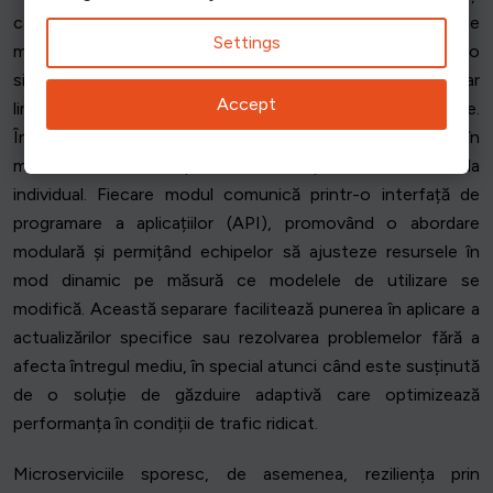
capacitatea de întreținere pe termen lung. O configurație
Settings
monolitică consolidează toate componentele într-o
singură bază de cod, ceea ce simplifică implementarea, dar
Accept
limitează scalabilitatea pe măsură ce complexitatea crește.
În schimb, un cadru de microservicii împarte o aplicație în
module mai mici, independente, care pot evolua sau scala
individual. Fiecare modul comunică printr-o interfață de
programare a aplicațiilor (API), promovând o abordare
modulară și permițând echipelor să ajusteze resursele în
mod dinamic pe măsură ce modelele de utilizare se
modifică. Această separare facilitează punerea în aplicare a
actualizărilor specifice sau rezolvarea problemelor fără a
afecta întregul mediu, în special atunci când este susținută
de o soluție de găzduire adaptivă care optimizează
performanța în condiții de trafic ridicat.
Microserviciile sporesc, de asemenea, reziliența prin