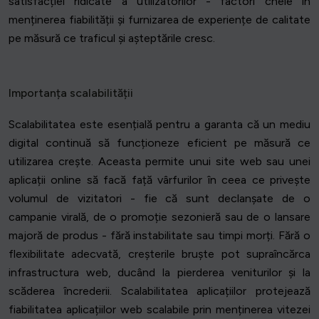
satisfacției ridicate a utilizatorilor - factori cheie în
menținerea fiabilității și furnizarea de experiențe de calitate
pe măsură ce traficul și așteptările cresc.
Importanța scalabilității
Scalabilitatea este esențială pentru a garanta că un mediu
digital continuă să funcționeze eficient pe măsură ce
utilizarea crește. Aceasta permite unui site web sau unei
aplicații online să facă față vârfurilor în ceea ce privește
volumul de vizitatori - fie că sunt declanșate de o
campanie virală, de o promoție sezonieră sau de o lansare
majoră de produs - fără instabilitate sau timpi morți. Fără o
flexibilitate adecvată, creșterile bruște pot supraîncărca
infrastructura web, ducând la pierderea veniturilor și la
scăderea încrederii. Scalabilitatea aplicațiilor protejează
fiabilitatea aplicațiilor web scalabile prin menținerea vitezei