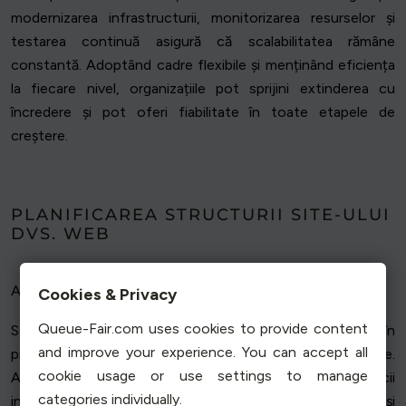
modernizarea infrastructurii, monitorizarea resurselor și
testarea continuă asigură că scalabilitatea rămâne
constantă. Adoptând cadre flexibile și menținând eficiența
la fiecare nivel, organizațiile pot sprijini extinderea cu
încredere și pot oferi fiabilitate în toate etapele de
creștere.
PLANIFICAREA STRUCTURII SITE-ULUI
DVS. WEB
Alegerea arhitecturii potrivite
Cookies & Privacy
Queue-Fair.com uses cookies to provide content
Selectarea arhitecturii potrivite este o decizie esențială în
and improve your experience. You can accept all
proiectarea unui site flexibil, pregătit pentru creștere.
cookie usage or use settings to manage
Alegerea între structuri monolitice și microservicii
categories individually.
influențează scalabilitatea, eficiența operațională și