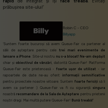
rapid
de integrat și își
face treaba
. Evitați
prăbușirea site-ului!’
Robin C - CEO
Billyapp
‘Suntem foarte bucuroși să avem Queue-Fair ca partener al
sălii de așteptare pentru cele
trei mari evenimente de
lansare a iPhone
. Site-ul nostru
nu s-a blocat!
Ne-am depășit
chiar și
obiectivul de vânzări
, datorită Queue-Fair! Platforma
Queue-Fair este prietenoasă -
foarte ușor de utilizat
- iar
rapoartele de date ne-au oferit
informații semnificative
pentru proiectele noastre viitoare. Suntem
foarte fericiți
să îi
avem ca partener :) Queue-Fair va fi cu siguranță
singura
noastră
recomandare de la Sala de Așteptare
pentru prietenii
noștri dragi. Mai multă putere Queue-Fair!
Bună treabă!
’