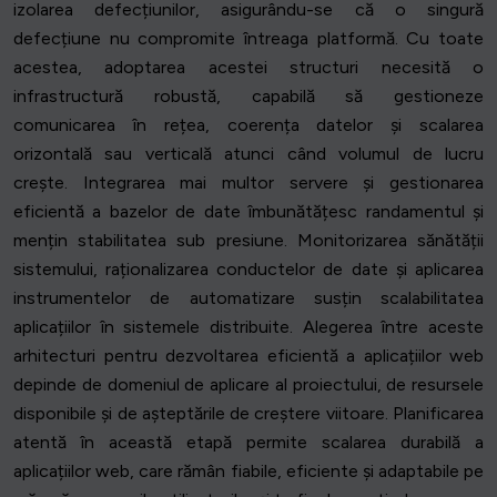
izolarea defecțiunilor, asigurându-se că o singură
defecțiune nu compromite întreaga platformă. Cu toate
acestea, adoptarea acestei structuri necesită o
infrastructură robustă, capabilă să gestioneze
comunicarea în rețea, coerența datelor și scalarea
orizontală sau verticală atunci când volumul de lucru
crește. Integrarea mai multor servere și gestionarea
eficientă a bazelor de date îmbunătățesc randamentul și
mențin stabilitatea sub presiune. Monitorizarea sănătății
sistemului, raționalizarea conductelor de date și aplicarea
instrumentelor de automatizare susțin scalabilitatea
aplicațiilor în sistemele distribuite. Alegerea între aceste
arhitecturi pentru dezvoltarea eficientă a aplicațiilor web
depinde de domeniul de aplicare al proiectului, de resursele
disponibile și de așteptările de creștere viitoare. Planificarea
atentă în această etapă permite scalarea durabilă a
aplicațiilor web, care rămân fiabile, eficiente și adaptabile pe