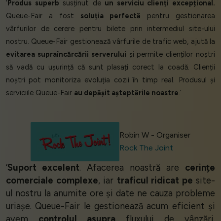
‘
Produs superb
susținut de
un serviciu clienți excepțional.
Queue-Fair a fost
soluția perfectă
pentru gestionarea
vârfurilor de cerere pentru bilete prin intermediul site-ului
nostru. Queue-Fair gestionează vârfurile de trafic web, ajută la
evitarea supraîncărcării serverului
și permite clienților noștri
să vadă cu ușurință că sunt plasați corect la coadă. Clienții
noștri pot monitoriza evoluția cozii în timp real. Produsul și
serviciile Queue-Fair
au depășit așteptările noastre
.’
Robin W - Organiser
Rock The Joint
‘
Suport excelent
. Afacerea noastră are
cerințe
comerciale complexe
, iar
traficul ridicat pe
site-
ul nostru la anumite ore și date ne cauza probleme
uriașe. Queue-Fair le gestionează acum eficient și
avem
controlul asupra
fluxului de vânzări.