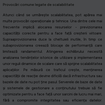
Provocări comune legate de scalabilitate
Atunci când se urmărește scalabilitatea, pot apărea mai
multe provocări operaționale și tehnice. Una dintre cele mai
frecvente implică alocarea resurselor - previzionarea
capacității corecte pentru a face față creșterii viitoare.
Supraaprovizionarea duce la cheltuieli inutile, în timp ce
subaprovizionarea creează blocaje de performanță care
limitează randamentul. Atingerea echilibrului necesită
analizarea tendințelor istorice de utilizare și implementarea
unor reguli dinamice de scalare care să sprijine scalabilitatea
aplicațiilor. Pe măsură ce traficul crește, menținerea
capacității de reacție devine dificilă dacă infrastructura sau
bazele de date nu pot ține pasul. Serverele de baze de date
și sistemele de gestionare a conținutului trebuie să fie
optimizate pentru a face față unor sarcini de lucru mai mari,
fără a compromite integritatea sau eficiența datelor.