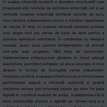
O scalare eficientă necesită o abordare structurată care
integrează atât tehnicile de extindere orizontală, cât și pe
verticală. Scalarea orizontală distribuie sarcinile de lucru
între sisteme independente pentru a menține capacitatea
de reacție, în timp ce scalarea verticală sporește puterea
unui singur nod sau server de baze de date pentru a
procesa operațiuni solicitante. În combinație cu designul
modular, acest lucru permite întreprinderilor să extindă
site-urile web progresiv, fără timpi de inactivitate.
Implementarea infrastructurii găzduite în cloud adaugă
elasticitate, permițând echipelor să aloce resursele în mod
dinamic în funcție de fluctuațiile cererii utilizatorilor.
Testarea continuă, evaluarea infrastructurii și monitorizarea
performanței asigură o eficiență susținută și sprijină
creșterea viitoare prin informații bazate pe date. Pe piața
digitală în continuă evoluție de astăzi, scalabilitatea stă la
baza continuității afacerii, a agilității pe termen lung și a