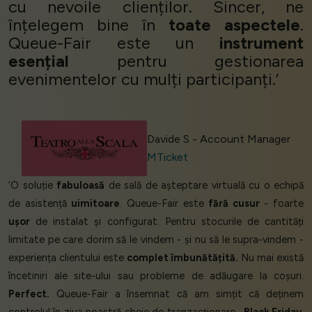
cu nevoile clienților. Sincer, ne
înțelegem bine în
toate aspectele
.
Queue-Fair este un
instrument
esențial
pentru gestionarea
evenimentelor cu mulți participanți.’
Davide S - Account Manager
MTicket
‘O soluție
fabuloasă
de sală de așteptare virtuală cu o echipă
de asistență
uimitoare
. Queue-Fair este
fără cusur
- foarte
ușor
de instalat și configurat. Pentru stocurile de cantități
limitate pe care dorim să le vindem - și nu să le supra-vindem -
experiența clientului este
complet îmbunătățită.
Nu mai există
încetiniri ale site-ului sau probleme de adăugare la coșuri.
Perfect.
Queue-Fair a însemnat că am simțit că deținem