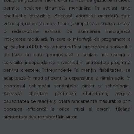
soluții de găzduire sau al unui furnizor de găzduire în cloud
permite scalarea dinamică, menținând în același timp
cheltuielile previzibile. Această abordare orientată spre
viitor sprijină creșterea viitoare și simplifică actualizările fără
o redezvoltare extinsă. De asemenea, încurajează
integrarea modulară, în care o interfață de programare a
aplicațiilor (API) bine structurată și proiectarea serverului
de baze de date promovează o scalare mai ușoară a
serviciilor independente. Investind în arhitectura pregătită
pentru creștere, întreprinderile își mențin fiabilitatea, se
adaptează în mod eficient la expansiune și rămân agile în
contextul schimbării tendințelor pieței și tehnologiei.
Această abordare păstrează stabilitatea, asigură
capacitatea de reacție și oferă randamente măsurabile prin
operarea eficientă la orice nivel al cererii, făcând
arhitectura dvs. rezistentă în viitor.