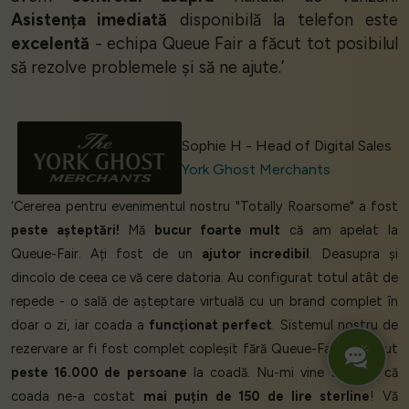
Asistența imediată
disponibilă la telefon este
excelentă
- echipa Queue Fair a făcut tot posibilul
să rezolve problemele și să ne ajute.’
Sophie H - Head of Digital Sales
York Ghost Merchants
‘Cererea pentru evenimentul nostru "Totally Roarsome" a fost
peste așteptări!
Mă
bucur foarte mult
că am apelat la
Queue-Fair. Ați fost de un
ajutor incredibil
. Deasupra și
dincolo de ceea ce vă cere datoria. Au configurat totul atât de
repede - o sală de așteptare virtuală cu un brand complet în
doar o zi, iar coada a
funcționat perfect
. Sistemul nostru de
rezervare ar fi fost complet copleșit fără Queue-Fair. Am avut
peste 16.000 de persoane
la coadă. Nu-mi vine să cred că
coada ne-a costat
mai puțin de 150 de lire sterline
! Vă