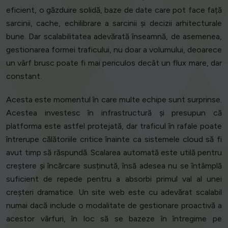
eficient, o găzduire solidă, baze de date care pot face față
sarcinii, cache, echilibrare a sarcinii și decizii arhitecturale
bune. Dar scalabilitatea adevărată înseamnă, de asemenea,
gestionarea formei traficului, nu doar a volumului, deoarece
un vârf brusc poate fi mai periculos decât un flux mare, dar
constant.
Acesta este momentul în care multe echipe sunt surprinse.
Acestea investesc în infrastructură și presupun că
platforma este astfel protejată, dar traficul în rafale poate
întrerupe călătoriile critice înainte ca sistemele cloud să fi
avut timp să răspundă. Scalarea automată este utilă pentru
creștere și încărcare susținută, însă adesea nu se întâmplă
suficient de repede pentru a absorbi primul val al unei
creșteri dramatice. Un site web este cu adevărat scalabil
numai dacă include o modalitate de gestionare proactivă a
acestor vârfuri, în loc să se bazeze în întregime pe