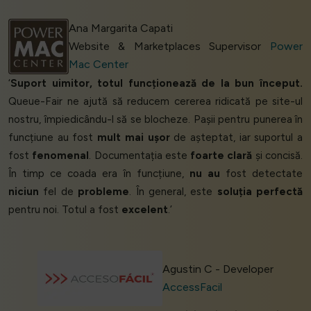
Ana Margarita Capati
Website & Marketplaces Supervisor
Power
Mac Center
‘
Suport uimitor, totul funcționează de la bun început.
Queue-Fair ne ajută să reducem cererea ridicată pe site-ul
nostru, împiedicându-l să se blocheze. Pașii pentru punerea în
funcțiune au fost
mult mai ușor
de așteptat, iar suportul a
fost
fenomenal
. Documentația este
foarte clară
și concisă.
În timp ce coada era în funcțiune,
nu au
fost detectate
niciun
fel de
probleme
. În general, este
soluția perfectă
pentru noi. Totul a fost
excelent
.’
Agustin C - Developer
AccessFacil