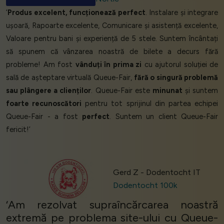
‘
Produs excelent, funcționează perfect
. Instalare și integrare
ușoară, Rapoarte excelente, Comunicare și asistență excelente,
Valoare pentru bani și experiență de 5 stele. Suntem încântați
să spunem că vânzarea noastră de bilete a decurs fără
probleme! Am fost
vânduți în prima zi
cu ajutorul soluției de
sală de așteptare virtuală Queue-Fair,
fără o singură problemă
sau plângere a clienților
. Queue-Fair este
minunat
și suntem
foarte recunoscători
pentru tot sprijinul din partea echipei
Queue-Fair - a fost
perfect
. Suntem un client Queue-Fair
fericit!’
Gerd Z - Dodentocht IT
Dodentocht 100k
‘Am rezolvat supraîncărcarea noastră
extremă pe problema site-ului cu Queue-