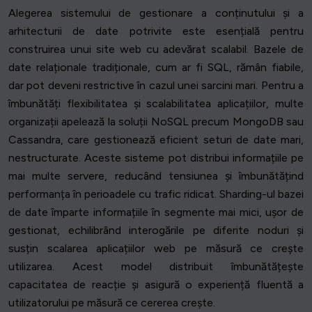
Alegerea sistemului de gestionare a conținutului și a
arhitecturii de date potrivite este esențială pentru
construirea unui site web cu adevărat scalabil. Bazele de
date relaționale tradiționale, cum ar fi SQL, rămân fiabile,
dar pot deveni restrictive în cazul unei sarcini mari. Pentru a
îmbunătăți flexibilitatea și scalabilitatea aplicațiilor, multe
organizații apelează la soluții NoSQL precum MongoDB sau
Cassandra, care gestionează eficient seturi de date mari,
nestructurate. Aceste sisteme pot distribui informațiile pe
mai multe servere, reducând tensiunea și îmbunătățind
performanța în perioadele cu trafic ridicat. Sharding-ul bazei
de date împarte informațiile în segmente mai mici, ușor de
gestionat, echilibrând interogările pe diferite noduri și
susțin scalarea aplicațiilor web pe măsură ce crește
utilizarea. Acest model distribuit îmbunătățește
capacitatea de reacție și asigură o experiență fluentă a
utilizatorului pe măsură ce cererea crește.