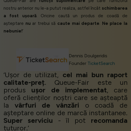
Queue-Fair are
funcții suplimentare
pe care furnizorul
nostru anterior nu le-a putut realiza, astfel încât
schimbarea
a fost ușoară
. Oricine caută un produs de coadă de
așteptare
nu
ar trebui să
caute mai departe
.
Ne place la
nebunie!
’
Dennis Doulgeridis
Founder
TicketSearch
‘Ușor de utilizat,
cel mai bun raport
calitate-preț
. Queue-Fair este un
produs
ușor de implementat
, care
oferă clienților noștri care se așteaptă
la
vârfuri de vânzări
o coadă de
așteptare online de marcă instantanee.
Super serviciu
- îl pot
recomanda
tuturor.’