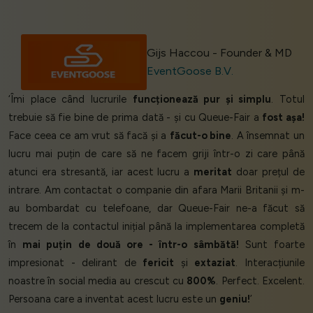
Gijs Haccou - Founder & MD
EventGoose B.V.
‘Îmi place când lucrurile
funcționează pur și simplu
. Totul
trebuie să fie bine de prima dată - și cu Queue-Fair a
fost așa!
Face ceea ce am vrut să facă și a
făcut-o bine
. A însemnat un
lucru mai puțin de care să ne facem griji într-o zi care până
atunci era stresantă, iar acest lucru a
meritat
doar prețul de
intrare. Am contactat o companie din afara Marii Britanii și m-
au bombardat cu telefoane, dar Queue-Fair ne-a făcut să
trecem de la contactul inițial până la implementarea completă
în
mai puțin de două ore - într-o sâmbătă!
Sunt foarte
impresionat - delirant de
fericit
și
extaziat
. Interacțiunile
noastre în social media au crescut cu
800%
. Perfect. Excelent.
Persoana care a inventat acest lucru este un
geniu!
’