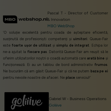
Pascal T - Director of Customer
& Innovation
MBO WebShop
‘O soluție excelentă pentru coada de așteptare eficientă,
susținută de profesioniști competenți și
uimitori
. Queue-Fair
este
foarte ușor de utilizat
și
simplu de integrat
. Echipa lor
ne-a ajutat la
fiecare pas
. Datorită Queue-Fair am reușit să le
oferim utilizatorilor noștri o coadă automată care
arată bine
și
funcționează. Ei au un tablou de bord administrativ
frumos
.
Ne bucurăm că am găsit Queue-Fair și că ne putem
baza pe ei
pentru nevoile noastre de afaceri. Ne
place
serviciul!’
Gabriel W - Business Operations
Goliiive