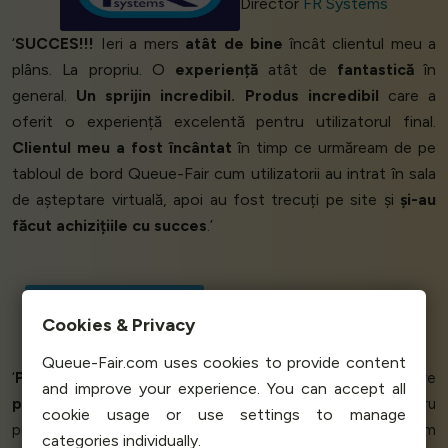
Director
FR Systems
‘
SUCCES!!!
Ieri a mers
atât de bine
încât clientul meu a
plâns. La propriu. O
experiență
atât de
fantastică
în
general.
Un sprijin incredibil. Produs incredibil
care a
oferit o experiență excelentă pentru utilizatorul final.
Clientul meu a fost încântat
în timp ce urmăream de pe
tabloul de bord Queue-Fair cum utilizatorii au intrat în sala
de așteptare virtuală, apoi au fost trecuți pe site și
și-au
făcut achizițiile cu succes
.’
Chris Shull - Founding Principal
Cookies & Privacy
Heyday Web Media
Queue-Fair.com uses cookies to provide content
‘
Pur și simplu funcționează!
A fost cea mai ușoară lansare
and improve your experience. You can accept all
pe
care am avut-o anul acesta. Am
vândut toate
cele patru
cookie usage or use settings to manage
produse principale și am câștigat cu
20% mai mult
decât am
categories individually.