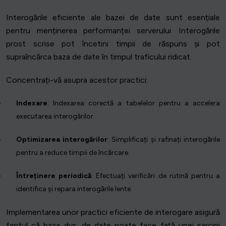
Interogările eficiente ale bazei de date sunt esențiale
pentru menținerea performanței serverului. Interogările
prost scrise pot încetini timpii de răspuns și pot
supraîncărca baza de date în timpul traficului ridicat.
Concentrați-vă asupra acestor practici:
Indexare
: Indexarea corectă a tabelelor pentru a accelera
executarea interogărilor.
Optimizarea interogărilor
: Simplificați și rafinați interogările
pentru a reduce timpii de încărcare.
Întreținere periodică
: Efectuați verificări de rutină pentru a
identifica și repara interogările lente.
Implementarea unor practici eficiente de interogare asigură
faptul că baza dvs. de date poate face față unei sarcini