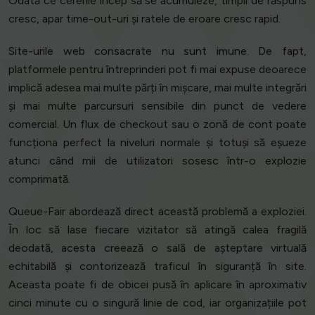
Odată ce cererile încep să se acumuleze, timpii de răspuns
cresc, apar time-out-uri și ratele de eroare cresc rapid.
Site-urile web consacrate nu sunt imune. De fapt,
platformele pentru întreprinderi pot fi mai expuse deoarece
implică adesea mai multe părți în mișcare, mai multe integrări
și mai multe parcursuri sensibile din punct de vedere
comercial. Un flux de checkout sau o zonă de cont poate
funcționa perfect la niveluri normale și totuși să eșueze
atunci când mii de utilizatori sosesc într-o explozie
comprimată.
Queue-Fair abordează direct această problemă a exploziei.
În loc să lase fiecare vizitator să atingă calea fragilă
deodată, acesta creează o sală de așteptare virtuală
echitabilă și contorizează traficul în siguranță în site.
Aceasta poate fi de obicei pusă în aplicare în aproximativ
cinci minute cu o singură linie de cod, iar organizațiile pot