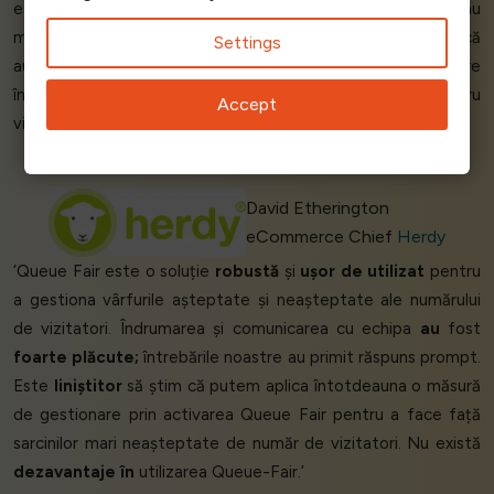
estimat. Sistemul de coadă a permis oamenilor să simtă că au
mai mult timp la dispoziție pentru a face cumpărături, așa că
Settings
au
adăugat și alte articole în coș
. Urmărirea lansării noastre
în
timp real
ne-a oferit o
perspectivă
importantă și pentru
Accept
viitoarele noastre lansări de produse.’
David Etherington
eCommerce Chief
Herdy
‘Queue Fair este o soluție
robustă
și
ușor de utilizat
pentru
a gestiona vârfurile așteptate și neașteptate ale numărului
de vizitatori. Îndrumarea și comunicarea cu echipa
au
fost
foarte plăcute;
întrebările noastre au primit răspuns prompt.
Este
liniștitor
să știm că putem aplica întotdeauna o măsură
de gestionare prin activarea Queue Fair pentru a face față
sarcinilor mari neașteptate de număr de vizitatori. Nu există
dezavantaje în
utilizarea Queue-Fair.’