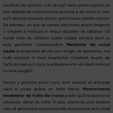
numărului de vizitatori. Cât de mult trafic poate suporta un
site depinde de infrastructura acestuia și de modul în care
sunt alocate resursele pentru gestionarea cererilor primite.
De exemplu, un site de comerț electronic poate înregistra
o creștere a traficului în timpul vânzărilor de sărbători. Un
număr mare de vizitatori poate copleși serverul dacă nu
este gestionat corespunzător.
Mențiunile din social
media
și
acoperirea de știri
pot atrage, de asemenea, mai
mulți vizitatori în mod neașteptat. Creșterile bruște ale
traficului web pot duce la prăbușirea site-ului dacă sistemul
nu este pregătit.
Pentru a gestiona acest lucru, este esențial să anticipați
când ar putea apărea un trafic ridicat.
Monitorizarea
tendințelor de trafic din trecut
poate ajuta la prezicerea
viitoarelor vârfuri de trafic. În plus, existența unor sisteme
care să gestioneze supratensiunile neașteptate este vitală