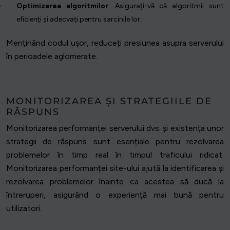
Optimizarea algoritmilor
: Asigurați-vă că algoritmii sunt
eficienți și adecvați pentru sarcinile lor.
Menținând codul ușor, reduceți presiunea asupra serverului
în perioadele aglomerate.
MONITORIZAREA ȘI STRATEGIILE DE
RĂSPUNS
Monitorizarea performanței serverului dvs. și existența unor
strategii de răspuns sunt esențiale pentru rezolvarea
problemelor în timp real în timpul traficului ridicat.
Monitorizarea performanței site-ului ajută la identificarea și
rezolvarea problemelor înainte ca acestea să ducă la
întreruperi, asigurând o experiență mai bună pentru
utilizatori.