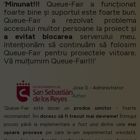
‘
Minunat!!!
Queue-Fair a funcționat
foarte bine și suportul este foarte bun.
Queue-Fair a rezolvat problema
accesului multor persoane la proiect și
a evitat blocarea
serverului meu.
Intenționăm să continuăm să folosim
Queue-Fair pentru proiectele viitoare.
Vă mulțumim Queue-Fair!!!’
Jose D - Administrator
Azhor
‘Queue-Fair este sincer un
produs uimitor
- foarte
recomandat. Îmi
doresc să fi trecut mai devreme!
Întregul
proces până la implementare a fost unul dintre cele
mai
ușoare procese
pe care le-am experimentat vreodată.