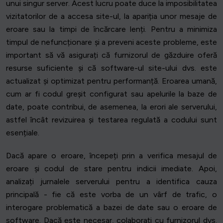
unui singur server. Acest lucru poate duce la imposibilitatea
vizitatorilor de a accesa site-ul, la apariția unor mesaje de
eroare sau la timpi de încărcare lenți. Pentru a minimiza
timpul de nefuncționare și a preveni aceste probleme, este
important să vă asigurați că furnizorul de găzduire oferă
resurse suficiente și că software-ul site-ului dvs. este
actualizat și optimizat pentru performanță. Eroarea umană,
cum ar fi codul greșit configurat sau apelurile la baze de
date, poate contribui, de asemenea, la erori ale serverului,
astfel încât revizuirea și testarea regulată a codului sunt
esențiale.
Dacă apare o eroare, începeți prin a verifica mesajul de
eroare și codul de stare pentru indicii imediate. Apoi,
analizați jurnalele serverului pentru a identifica cauza
principală - fie că este vorba de un vârf de trafic, o
interogare problematică a bazei de date sau o eroare de
software. Dacă este necesar, colaborați cu furnizorul dvs.