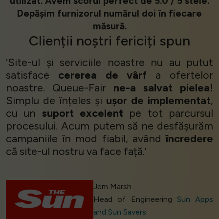
utilizat. Avem scorul perfect de 5.0 / 5 stele.
Depășim furnizorul numărul doi în fiecare
măsură.
Clienții
noștri
fericiți
spun
‘Site-ul și serviciile noastre nu au putut
satisface
cererea de vârf
a ofertelor
noastre. Queue-Fair
ne-a salvat pielea!
Simplu de înțeles și
ușor de implementat
,
cu un
suport excelent
pe tot parcursul
procesului. Acum putem să ne desfășurăm
campaniile în mod fiabil, având
încredere
că site-ul nostru va face față.’
Jem Marsh
Head of Engineering
Sun Apps
and Sun Savers