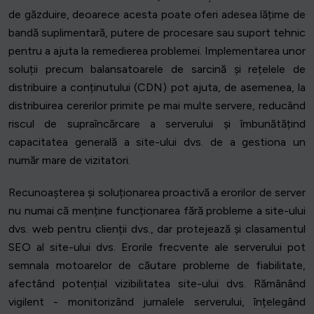
de găzduire, deoarece acesta poate oferi adesea lățime de
bandă suplimentară, putere de procesare sau suport tehnic
pentru a ajuta la remedierea problemei. Implementarea unor
soluții precum balansatoarele de sarcină și rețelele de
distribuire a conținutului (CDN) pot ajuta, de asemenea, la
distribuirea cererilor primite pe mai multe servere, reducând
riscul de supraîncărcare a serverului și îmbunătățind
capacitatea generală a site-ului dvs. de a gestiona un
număr mare de vizitatori.
Recunoașterea și soluționarea proactivă a erorilor de server
nu numai că menține funcționarea fără probleme a site-ului
dvs. web pentru clienții dvs., dar protejează și clasamentul
SEO al site-ului dvs. Erorile frecvente ale serverului pot
semnala motoarelor de căutare probleme de fiabilitate,
afectând potențial vizibilitatea site-ului dvs. Rămânând
vigilent - monitorizând jurnalele serverului, înțelegând