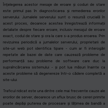
Înțelegerea acestor mesaje de eroare și coduri de stare
este primul pas în diagnosticarea și remedierea erorilor
serverului. Jurnalele serverului sunt o resursă crucială în
acest proces, deoarece acestea înregistrează informații
detaliate despre fiecare eroare, inclusiv mesajul de eroare
exact, codul de stare și ora la care s-a produs eroarea. Prin
revizuirea periodică a jurnalelor serverului, proprietarii de
site-uri web pot identifica tipare - cum ar fi interogări
repetate ale bazei de date care cauzează probleme de
performanță sau probleme de software care duc la
supraîncărcarea sistemului - și pot lua măsuri înainte ca
aceste probleme să degenereze într-o cădere completă a
site-ului.
Traficul ridicat este una dintre cele mai frecvente cauze ale
erorilor de server, deoarece un aflux brusc de cereri primite
poate depăși puterea de procesare și lățimea de bandă a