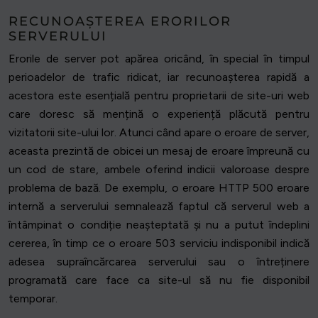
RECUNOAȘTEREA ERORILOR
SERVERULUI
Erorile de server pot apărea oricând, în special în timpul
perioadelor de trafic ridicat, iar recunoașterea rapidă a
acestora este esențială pentru proprietarii de site-uri web
care doresc să mențină o experiență plăcută pentru
vizitatorii site-ului lor. Atunci când apare o eroare de server,
aceasta prezintă de obicei un mesaj de eroare împreună cu
un cod de stare, ambele oferind indicii valoroase despre
problema de bază. De exemplu, o eroare HTTP 500 eroare
internă a serverului semnalează faptul că serverul web a
întâmpinat o condiție neașteptată și nu a putut îndeplini
cererea, în timp ce o eroare 503 serviciu indisponibil indică
adesea supraîncărcarea serverului sau o întreținere
programată care face ca site-ul să nu fie disponibil
temporar.