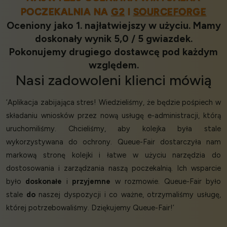
POCZEKALNIA NA
G2
I
SOURCEFORGE
Oceniony jako 1. najłatwiejszy w użyciu. Mamy
doskonały wynik 5,0 / 5 gwiazdek.
Pokonujemy drugiego dostawcę pod każdym
względem.
Nasi
zadowoleni klienci
mówią
‘Aplikacja zabijająca stres! Wiedzieliśmy, że będzie pośpiech w
składaniu wniosków przez nową usługę e-administracji, którą
uruchomiliśmy. Chcieliśmy, aby kolejka była stale
wykorzystywana do ochrony. Queue-Fair dostarczyła nam
markową stronę kolejki i łatwe w użyciu narzędzia do
dostosowania i zarządzania naszą poczekalnią. Ich wsparcie
było
doskonałe
i
przyjemne
w rozmowie. Queue-Fair było
stale
do
naszej dyspozycji i co ważne, otrzymaliśmy usługę,
której potrzebowaliśmy. Dziękujemy Queue-Fair!’