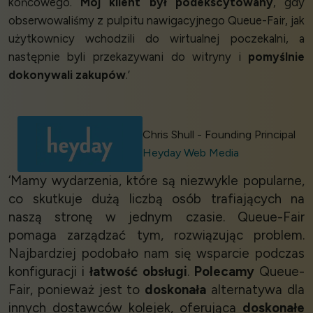
końcowego.
Mój klient był podekscytowany
, gdy
obserwowaliśmy z pulpitu nawigacyjnego Queue-Fair, jak
użytkownicy wchodzili do wirtualnej poczekalni, a
następnie byli przekazywani do witryny i
pomyślnie
dokonywali zakupów
.’
Chris Shull - Founding Principal
Heyday Web Media
‘Mamy wydarzenia, które są niezwykle popularne,
co skutkuje dużą liczbą osób trafiających na
naszą stronę w jednym czasie. Queue-Fair
pomaga zarządzać tym, rozwiązując problem.
Najbardziej podobało nam się wsparcie podczas
konfiguracji i
łatwość obsługi
.
Polecamy
Queue-
Fair, ponieważ jest to
doskonała
alternatywa dla
innych dostawców kolejek, oferująca
doskonałe