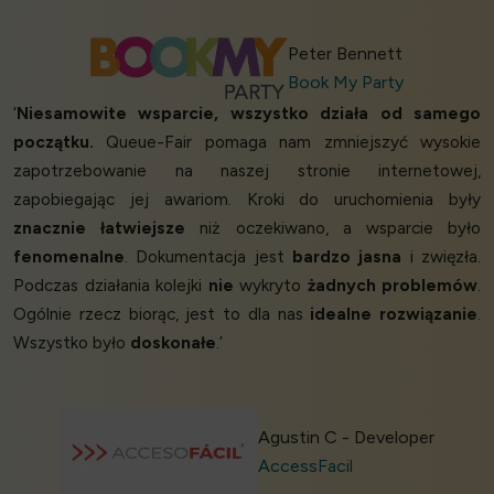
Peter Bennett
Book My Party
‘
Niesamowite wsparcie, wszystko działa od samego
początku.
Queue-Fair pomaga nam zmniejszyć wysokie
zapotrzebowanie na naszej stronie internetowej,
zapobiegając jej awariom. Kroki do uruchomienia były
znacznie łatwiejsze
niż oczekiwano, a wsparcie było
fenomenalne
. Dokumentacja jest
bardzo jasna
i zwięzła.
Podczas działania kolejki
nie
wykryto
żadnych problemów
.
Ogólnie rzecz biorąc, jest to dla nas
idealne rozwiązanie
.
Wszystko było
doskonałe
.’
Agustin C - Developer
AccessFacil