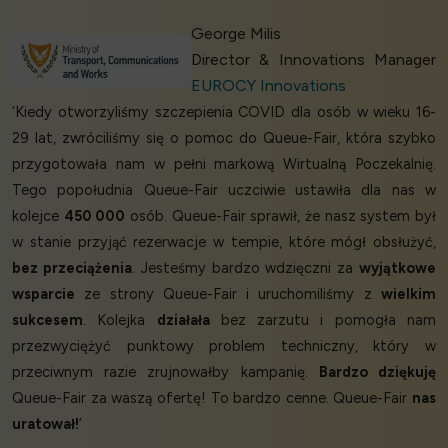
George Milis
Director & Innovations Manager
EUROCY Innovations
‘Kiedy otworzyliśmy szczepienia COVID dla osób w wieku 16-
29 lat, zwróciliśmy się o pomoc do Queue-Fair, która szybko
przygotowała nam w pełni markową Wirtualną Poczekalnię.
Tego popołudnia Queue-Fair uczciwie ustawiła dla nas w
kolejce
450 000
osób. Queue-Fair sprawił, że nasz system był
w stanie przyjąć rezerwacje w tempie, które mógł obsłużyć,
bez przeciążenia
. Jesteśmy bardzo wdzięczni za
wyjątkowe
wsparcie
ze strony Queue-Fair i uruchomiliśmy z
wielkim
sukcesem
. Kolejka
działała
bez zarzutu i pomogła nam
przezwyciężyć punktowy problem techniczny, który w
przeciwnym razie zrujnowałby kampanię.
Bardzo dziękuję
Queue-Fair za waszą ofertę! To bardzo cenne. Queue-Fair
nas
uratował!
’