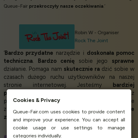
Queue-Fair
przekroczyły nasze oczekiwania
.’
Robin W - Organiser
Rock The Joint
‘
Bardzo przydatne
narzędzie i
doskonała pomoc
techniczna
.
Bardzo cenię
sobie jego
sprawne
działanie. Pomaga nam
skutecznie ra
dzić sobie w
czasach dużego ruchu użytkowników na naszej
stronie internetowej. Jesteśmy
bardziej
produktywni
dzięki temu narzędziu, ponieważ
Cookies & Privacy
pozwala nam ono poświęcić wysiłki na inne
zadania, pozostawiając swoją część
dobrze
Queue-Fair.com uses cookies to provide content
zabezpieczoną
.’
and improve your experience. You can accept all
cookie usage or use settings to manage
categories individually.