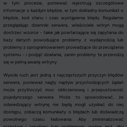
w tym procesie, ponieważ rejestrują szczegółowe
informacje o każdym błędzie, w tym dokładny komunikat o
błędzie, kod stanu i czas wystąpienia błędu. Regularnie
przeglądając dzienniki serwera, właściciele witryn mogą
dostrzec wzorce - takie jak powtarzające się zapytania do
bazy danych powodujące problemy z wydajnością lub
problemy z oprogramowaniem prowadzące do przeciążenia
systemu - i podjąć działania, zanim problemy te przerodzą
się w pełną awarię witryny.
Wysoki ruch jest jedną z najczęstszych przyczyn błędów
serwera, ponieważ nagły napływ przychodzących żądań
może przytłoczyć moc obliczeniową i przepustowość
pojedynczego serwera. Może to spowodować, że
odwiedzający witrynę nie będą mogli uzyskać do niej
dostępu, zobaczą komunikaty o błędach lub doświadczą
powolnego czasu ładowania. Aby zminimalizować
przestoje i zapobiec tym problemom, ważne jest, aby