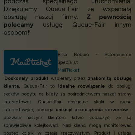
podczas specjalnego uruchomienia.
Dziękujemy Queue-Fair za wspaniałą
obsługę naszej firmy.
Z pewnością
polecamy
usługę Queue-Fair innym
osobom!’
Elisa Bobbio - ECommerce
Specialist
MailTicket
‘
Doskonały produkt
wspierany przez
znakomitą obsługę
klienta.
Queue-Fair to
idealne rozwiązanie
do obsługi
skoków popytu na bilety za pośrednictwem naszej strony
internetowej. Queue-Fair obsługuje skoki w ruchu
internetowym, pomaga
uniknąć przeciążenia serwerów
i
pozwala naszym klientom łatwo zobaczyć, że są
sprawiedliwie kolejkowani. Nasi klienci mogą monitorować
postęp kolejki w czasie rzeczywistym. Produkt i usługa