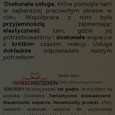
‘
Doskonała usługa
, która pomogła nam
w najbardziej pracowitym okresie w
roku. Współpraca z nimi była
przyjemnością
, zapewniając
elastyczność
tam, gdzie jej
potrzebowaliśmy i
doskonałe
wsparcie
z
krótkim
czasem reakcji. Usługa
dokładnie
odpowiadała naszym
potrzebom.’
André Rahn
CMO
Wunschgutschein
‘
SUKCES!!!
Wczoraj poszło
tak gładko
, że mój klient się
popłakał. Dosłownie.
Fantastyczne doświadczenie
.
Niesamowite wsparcie. Niesamowity produkt
, który
zapewnił doskonałe wrażenia dla użytkownika