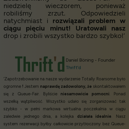
niedzielę wieczorem, ponieważ
robiliśmy zrzut. Odpowiedzieli
natychmiast i
rozwiązali problem w
ciągu pięciu minut!
Uratowali nasz
drop i zrobili wszystko bardzo szybko!’
Daniel Böning - Founder
Thrift'd
‘Zapotrzebowanie na nasze wydarzenie Totally Roarsome było
ogromne
!
Jestem
naprawdę zadowolony, że
skontaktowałem
się z Queue-Fair. Byliście
niesamowicie pomocni
. Ponad
wszelką wątpliwość. Wszystko udało się zorganizować tak
szybko - w pełni markowa wirtualna poczekalnia w ciągu
zaledwie jednego dnia, a kolejka
działała idealnie
. Nasz
system rezerwacji byłby całkowicie przytłoczony bez Queue-