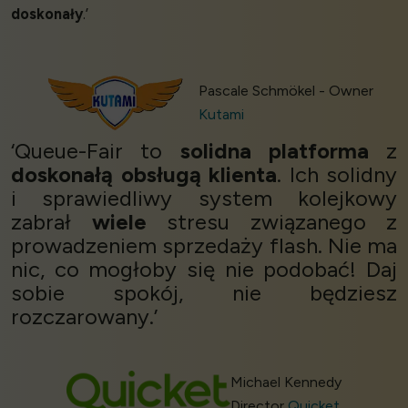
doskonały
.’
Pascale Schmökel - Owner
Kutami
‘Queue-Fair to
solidna platforma
z
doskonałą obsługą klienta
. Ich solidny
i sprawiedliwy system kolejkowy
zabrał
wiele
stresu związanego z
prowadzeniem sprzedaży flash. Nie ma
nic, co mogłoby się nie podobać! Daj
sobie spokój, nie będziesz
rozczarowany.’
Michael Kennedy
Director
Quicket