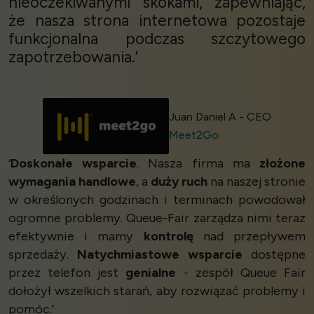
nieoczekiwanymi skokami, zapewniając,
że nasza strona internetowa pozostaje
funkcjonalna podczas szczytowego
zapotrzebowania.’
Juan Daniel A - CEO
Meet2Go
‘
Doskonałe wsparcie
. Nasza firma ma
złożone
wymagania handlowe
, a
duży ruch
na naszej stronie
w określonych godzinach i terminach powodował
ogromne problemy. Queue-Fair zarządza nimi teraz
efektywnie i mamy
kontrolę
nad przepływem
sprzedaży.
Natychmiastowe wsparcie
dostępne
przez telefon jest
genialne
- zespół Queue Fair
dołożył wszelkich starań, aby rozwiązać problemy i
pomóc.’