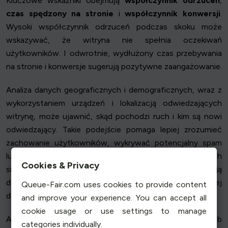
Kluczowe wskaźniki obejmują
współczynnik odrzuceń
,
czas spędzony na stronie
i
współczynnik konwersji
.
Wysoki współczynnik odrzuceń podczas skoku może
wskazywać, że witryna nie spełnia oczekiwań
użytkowników. I odwrotnie, wydłużony czas przebywania
na stronie i konwersje sugerują pozytywne zaangażowanie.
Analiza danych geograficznych i demograficznych, wraz z
wykorzystaniem urządzeń i lokalizacją odwiedzających
witrynę, może ujawnić, skąd pochodzi ruch i kim są nowi
odwiedzający. Takie podejście pomaga lepiej zrozumieć
zachowanie użytkowników, wykrywać potencjalny spam
lub nieautoryzowany dostęp oraz monitorować ruch
Cookies & Privacy
sieciowy pod kątem anomalii. Informacje te pomagają
dostosować strategie marketingowe, aby skuteczniej
Queue-Fair.com uses cookies to provide content
docierać do określonych odbiorców.
and improve your experience. You can accept all
cookie usage or use settings to manage
Analizując te wskaźniki, firmy mogą określić, jakie treści lub
categories individually.