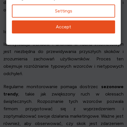
działania doprowadziły do gwałtownego wzrostu i
odpowiednio dostosować swoje strategie.
Settings
Accept
Identyfikacja trendów i anomalii
Identyfikacja trendów i anomalii w ruchu internetowym
jest niezbędna do przewidywania przyszłych skoków i
zrozumienia zachowań użytkowników. Proces ten
obejmuje rozróżnianie typowych wzorców i nietypowych
odchyleń.
Regularne monitorowanie pomaga dostrzec
sezonowe
trendy
, takie jak zwiększony ruch w okresach
świątecznych. Rozpoznanie tych wzorców pozwala
firmom przygotować się z wyprzedzeniem i
zoptymalizować swoje działania marketingowe. Ważne jest
również, aby obserwować, czy skok jest zdarzeniem