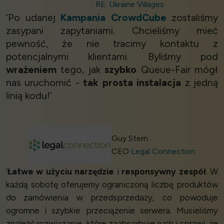
RE: Ukraine Villages
‘Po udanej
Kampania CrowdCube
zostaliśmy
zasypani zapytaniami. Chcieliśmy mieć
pewność, że nie tracimy kontaktu z
potencjalnymi klientami. Byliśmy pod
wrażeniem
tego, jak
szybko
Queue-Fair mógł
nas uruchomić -
tak prosta instalacja
z jedną
linią kodu!’
Guy Stern
CEO
Legal Connection
‘
Łatwe w użyciu narzędzie
i
responsywny zespół
. W
każdą sobotę oferujemy ograniczoną liczbę produktów
do zamówienia w przedsprzedaży, co powoduje
ogromne i szybkie przeciążenie serwera. Musieliśmy
znaleźć rozwiązanie, które zaabsorbuje ruch i sprawi, że