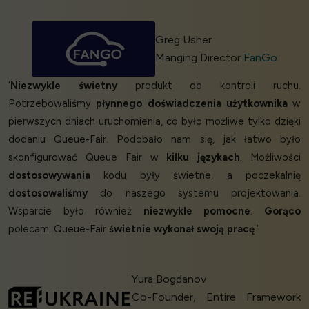
Greg Usher
Manging Director
FanGo
‘
Niezwykle świetny
produkt do kontroli ruchu.
Potrzebowaliśmy
płynnego doświadczenia użytkownika
w
pierwszych dniach uruchomienia, co było możliwe tylko dzięki
dodaniu Queue-Fair. Podobało nam się, jak łatwo było
skonfigurować Queue Fair w
kilku językach
. Możliwości
dostosowywania
kodu były świetne, a poczekalnię
dostosowaliśmy
do naszego systemu projektowania.
Wsparcie było również
niezwykle pomocne
.
Gorąco
polecam. Queue-Fair
świetnie wykonał swoją pracę
.’
Yura Bogdanov
Co-Founder, Entire Framework