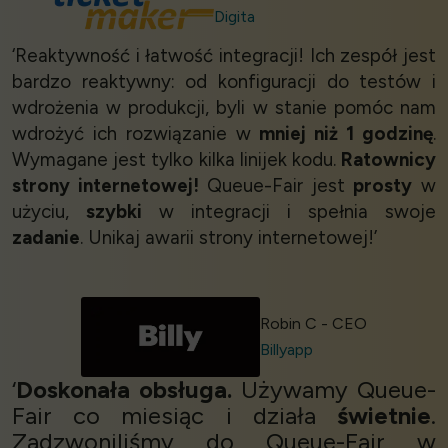
Digita
‘Reaktywność i łatwość integracji! Ich zespół jest
bardzo reaktywny: od konfiguracji do testów i
wdrożenia w produkcji, byli w stanie pomóc nam
wdrożyć ich rozwiązanie w
mniej niż 1 godzinę
.
Wymagane jest tylko kilka linijek kodu.
Ratownicy
strony internetowej!
Queue-Fair jest
prosty
w
użyciu,
szybki
w integracji i spełnia swoje
zadanie
. Unikaj awarii strony internetowej!’
Robin C - CEO
Billyapp
‘
Doskonała obsługa.
Używamy Queue-
Fair co miesiąc i działa
świetnie
.
Zadzwoniliśmy do Queue-Fair w