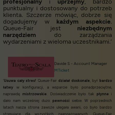
profesjonalny
i
uprzejmy
, bardzo
punktualny i dostosowany do potrzeb
klienta. Szczerze mówiąc, dobrze się
dogadujemy w
każdym aspekcie
.
Queue-Fair jest
niezbędnym
narzędziem
do zarządzania
wydarzeniami z wieloma uczestnikami.’
Davide S - Account Manager
MTicket
‘
Usuwa cały stres!
Queue-Fair
działał doskonale
, był
bardzo
łatwy
w konfiguracji, a wsparcie było ponadprzeciętne,
naprawdę
mistrzowskie
. Doświadczenie było tak
płynne
i
dało nam wcześniej dużo
pewności
siebie. W poprzednich
latach nasza strona zawsze ulegała awarii, co było bardzo
stresujące dla wszystkich zaangażowanych. Queue-Fair