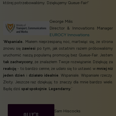
której potrzebowaliśmy. Dziękujemy Queue-Fair!’
George Milis
Director & Innovations Manager
EUROCY Innovations
‘
Wspaniale.
Miałem nieprzespaną noc, martwiąc się, że strona
znowu się
zawiesi
po tym, jak ostatnim razem próbowaliśmy
uruchomić naszą popularną promocję bez Queue-Fair. Jestem
tak zachwycony
, że znalazłem Twoje rozwiązanie. Dziękuję za
reakcję
- to bardzo cenne, że udało się to ustawić w
mniej niż
jeden dzień
i
działało idealnie
. Wspaniale. Wspaniałe rzeczy.
Złoty. Jeszcze raz dziękuję; to znaczy dla mnie bardzo wiele.
Będę dziś
spał spokojnie
.
Legendarny.
’
Sam Hiscocks