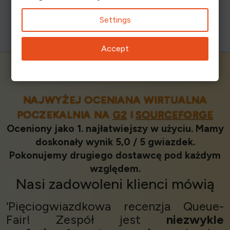
Settings
Accept
NAJWYŻEJ OCENIANA WIRTUALNA
POCZEKALNIA NA
G2
I
SOURCEFORGE
Oceniony jako 1. najłatwiejszy w użyciu. Mamy
doskonały wynik 5,0 / 5 gwiazdek.
Pokonujemy drugiego dostawcę pod każdym
względem.
Nasi
zadowoleni klienci
mówią
‘Pięciogwiazdkowa recenzja Queue-
Fair! Zespół jest
niezwykle