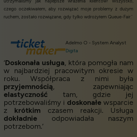
utrzymaliśmy jak najlepsze wrażenia klientów! Wszystko,
czego oczekiwałem, aby rozwiązać moje problemy z dużym
ruchem, zostało rozwiązane, gdy tylko wdrożyłem Queue-Fair.’
Adelmo O - System Analyst
Digita
‘
Doskonała usługa
, która pomogła nam
w najbardziej pracowitym okresie w
roku. Współpraca z nimi była
przyjemnością
, zapewniając
elastyczność
tam, gdzie jej
potrzebowaliśmy i
doskonałe
wsparcie
z
krótkim
czasem reakcji. Usługa
dokładnie
odpowiadała naszym
potrzebom.’