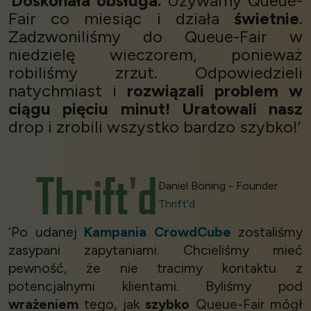
‘
Doskonała obsługa.
Używamy Queue-
Fair co miesiąc i działa
świetnie
.
Zadzwoniliśmy do Queue-Fair w
niedzielę wieczorem, ponieważ
robiliśmy zrzut. Odpowiedzieli
natychmiast i
rozwiązali problem w
ciągu pięciu minut!
Uratowali nasz
drop i zrobili wszystko bardzo szybko!’
Daniel Böning - Founder
Thrift'd
‘Po udanej
Kampania CrowdCube
zostaliśmy
zasypani zapytaniami. Chcieliśmy mieć
pewność, że nie tracimy kontaktu z
potencjalnymi klientami. Byliśmy pod
wrażeniem
tego, jak
szybko
Queue-Fair mógł