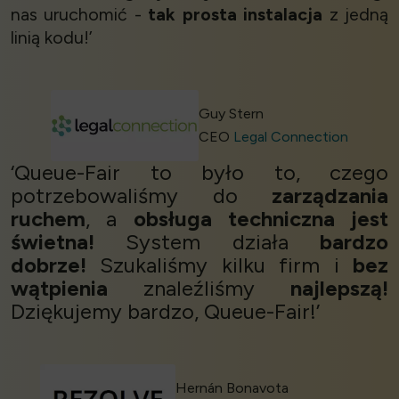
nas uruchomić -
tak prosta instalacja
z jedną
linią kodu!’
Guy Stern
CEO
Legal Connection
‘Queue-Fair to było to, czego
potrzebowaliśmy do
zarządzania
ruchem
, a
obsługa techniczna jest
świetna!
System działa
bardzo
dobrze!
Szukaliśmy kilku firm i
bez
wątpienia
znaleźliśmy
najlepszą!
Dziękujemy bardzo, Queue-Fair!’
Hernán Bonavota