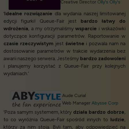
Creative Director
Olly's Olly's
‘
Idealne rozwiązanie
dla wydania naszej limitowanej
edycji figurki! Queue-Fair jest
bardzo łatwy do
wdrożenia
, a my otrzymaliśmy
wsparcie
i wskazówki
dotyczące konfiguracji parametrów. Raportowanie w
czasie rzeczywistym
jest
świetne
i pozwala nam na
dostosowanie parametrów w trakcie wydarzenia bez
awarii naszego serwera. Jesteśmy
bardzo zadowoleni
i planujemy korzystać z Queue-Fair przy kolejnych
wydaniach.’
Aude Curial
Web Manager
Abysse Corp
‘Poza samym systemem, który
działa bardzo dobrze
,
to co wyróżnia Queue-Fair spośród innych to
ludzie
,
którzy za nim stoją. Byli tam, aby odpowiedzieć na