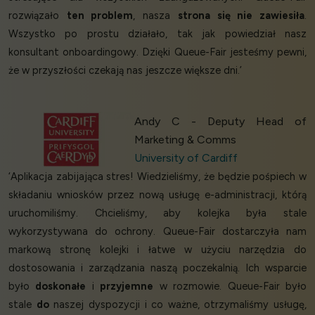
rozwiązało
ten problem
, nasza
strona się nie zawiesiła
.
Wszystko po prostu działało, tak jak powiedział nasz
konsultant onboardingowy. Dzięki Queue-Fair jesteśmy pewni,
że w przyszłości czekają nas jeszcze większe dni.’
Andy C - Deputy Head of
Marketing & Comms
University of Cardiff
‘Aplikacja zabijająca stres! Wiedzieliśmy, że będzie pośpiech w
składaniu wniosków przez nową usługę e-administracji, którą
uruchomiliśmy. Chcieliśmy, aby kolejka była stale
wykorzystywana do ochrony. Queue-Fair dostarczyła nam
markową stronę kolejki i łatwe w użyciu narzędzia do
dostosowania i zarządzania naszą poczekalnią. Ich wsparcie
było
doskonałe
i
przyjemne
w rozmowie. Queue-Fair było
stale
do
naszej dyspozycji i co ważne, otrzymaliśmy usługę,