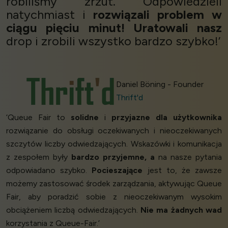
robiliśmy zrzut. Odpowiedzieli
natychmiast i
rozwiązali problem w
ciągu pięciu minut!
Uratowali nasz
drop i zrobili wszystko bardzo szybko!’
Daniel Böning - Founder
Thrift'd
‘Queue Fair to
solidne
i
przyjazne dla użytkownika
rozwiązanie do obsługi oczekiwanych i nieoczekiwanych
szczytów liczby odwiedzających. Wskazówki i komunikacja
z zespołem były
bardzo przyjemne, a
na nasze pytania
odpowiadano szybko.
Pocieszające
jest to, że zawsze
możemy zastosować środek zarządzania, aktywując Queue
Fair, aby poradzić sobie z nieoczekiwanym wysokim
obciążeniem liczbą odwiedzających.
Nie ma żadnych wad
korzystania z Queue-Fair.’