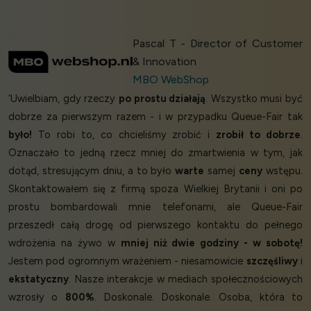
Pascal T - Director of Customer
& Innovation
MBO WebShop
‘Uwielbiam, gdy rzeczy
po prostu działają
. Wszystko musi być
dobrze za pierwszym razem - i w przypadku Queue-Fair tak
było!
To robi to, co chcieliśmy zrobić i
zrobił to dobrze
.
Oznaczało to jedną rzecz mniej do zmartwienia w tym, jak
dotąd, stresującym dniu, a to było
warte
samej
ceny
wstępu.
Skontaktowałem się z firmą spoza Wielkiej Brytanii i oni po
prostu bombardowali mnie telefonami, ale Queue-Fair
przeszedł całą drogę od pierwszego kontaktu do pełnego
wdrożenia na żywo w
mniej niż dwie godziny - w sobotę!
Jestem pod ogromnym wrażeniem - niesamowicie
szczęśliwy
i
ekstatyczny
. Nasze interakcje w mediach społecznościowych
wzrosły o
800%
. Doskonale. Doskonale. Osoba, która to