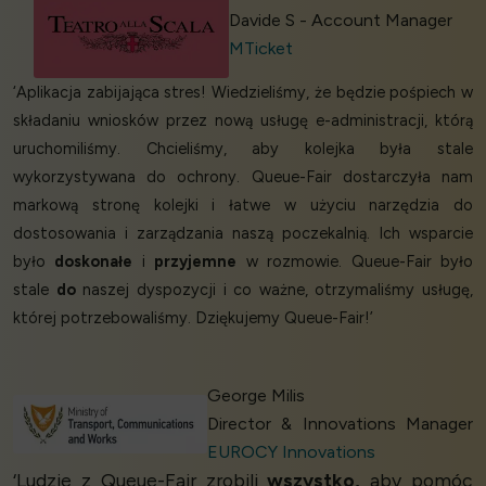
Davide S - Account Manager
MTicket
‘Aplikacja zabijająca stres! Wiedzieliśmy, że będzie pośpiech w
składaniu wniosków przez nową usługę e-administracji, którą
uruchomiliśmy. Chcieliśmy, aby kolejka była stale
wykorzystywana do ochrony. Queue-Fair dostarczyła nam
markową stronę kolejki i łatwe w użyciu narzędzia do
dostosowania i zarządzania naszą poczekalnią. Ich wsparcie
było
doskonałe
i
przyjemne
w rozmowie. Queue-Fair było
stale
do
naszej dyspozycji i co ważne, otrzymaliśmy usługę,
której potrzebowaliśmy. Dziękujemy Queue-Fair!’
George Milis
Director & Innovations Manager
EUROCY Innovations
‘Ludzie z Queue-Fair zrobili
wszystko,
aby pomóc