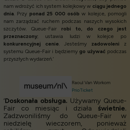
nam wdrożyć ich system kolejkowy w
ciągu jednego
dnia
. Przy
ponad 25 000 osób
w kolejce, pomogli
nam zarządzać ruchem podczas naszych wysokich
szczytów. Queue-Fair
robi to, do czego jest
przeznaczony
; ustawia ludzi w kolejce po
konkurencyjnej cenie
. Jesteśmy
zadowoleni
z
systemu Queue-Fair i będziemy
go używać
podczas
przyszłych wydarzeń.’
Raoul Van Workom
PrioTicket
‘
Doskonała obsługa.
Używamy Queue-
Fair co miesiąc i działa
świetnie
.
Zadzwoniliśmy do Queue-Fair w
niedzielę wieczorem, ponieważ