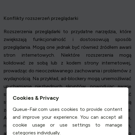
Konflikty rozszerzeń przeglądarki
Rozszerzenia przeglądarki to przydatne narzędzia, które
zwiększają funkcjonalność i dostosowują sposób
przeglądania. Mogą one jednak być również źródłem awarii
stron internetowych. Niektóre rozszerzenia mogą
kolidować ze sobą lub z kodem strony internetowej,
prowadząc do nieoczekiwanego zachowania i problemów z
wydajnością. Na przykład, ad-blockery mogą uniemożliwiać
uruchamianie niezbędnych skryptów, powodując awarie
stron. Podobnie, rozszerzenia modyfikujące zawartość
Cookies & Privacy
strony internetowej lub zarządzające plikami cookie mogą
Queue-Fair.com uses cookies to provide content
zakłócać działanie witryny, powodując błędy lub awarie.
and improve your experience. You can accept all
Aby zdiagnozować problemy związane z rozszerzeniami,
cookie usage or use settings to manage
należy rozważyć wyłączanie rozszerzeń jeden po drugim,
categories individually.
aby zidentyfikować problematyczny dodatek. Warto