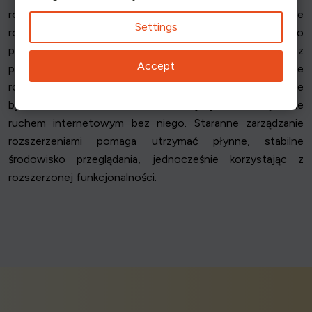
również upewnić się, że wszystkie zainstalowane
Settings
rozszerzenia są aktualne, ponieważ programiści często
publikują aktualizacje w celu zachowania zgodności z
Accept
przeglądarkami i stronami internetowymi. Jeśli konkretne
rozszerzenie powoduje powtarzające się problemy, może
być konieczne znalezienie alternatywy lub zarządzanie
ruchem internetowym bez niego. Staranne zarządzanie
rozszerzeniami pomaga utrzymać płynne, stabilne
środowisko przeglądania, jednocześnie korzystając z
rozszerzonej funkcjonalności.