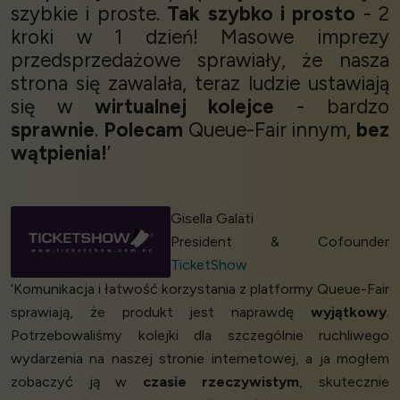
szybkie i proste.
Tak szybko i prosto
- 2
kroki w 1 dzień! Masowe imprezy
przedsprzedażowe sprawiały, że nasza
strona się zawalała, teraz ludzie ustawiają
się w
wirtualnej kolejce
- bardzo
sprawnie
.
Polecam
Queue-Fair innym,
bez
wątpienia!
’
Gisella Galati
President & Cofounder
TicketShow
‘Komunikacja i łatwość korzystania z platformy Queue-Fair
sprawiają, że produkt jest naprawdę
wyjątkowy
.
Potrzebowaliśmy kolejki dla szczególnie ruchliwego
wydarzenia na naszej stronie internetowej, a ja mogłem
zobaczyć ją w
czasie rzeczywistym
, skutecznie