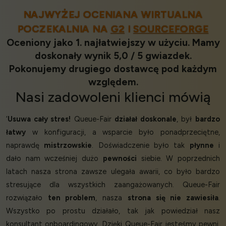
NAJWYŻEJ OCENIANA WIRTUALNA
POCZEKALNIA NA
G2
I
SOURCEFORGE
Oceniony jako 1. najłatwiejszy w użyciu. Mamy
doskonały wynik 5,0 / 5 gwiazdek.
Pokonujemy drugiego dostawcę pod każdym
względem.
Nasi
zadowoleni klienci
mówią
‘
Usuwa cały stres!
Queue-Fair
działał doskonale
, był
bardzo
łatwy
w konfiguracji, a wsparcie było ponadprzeciętne,
naprawdę
mistrzowskie
. Doświadczenie było tak
płynne
i
dało nam wcześniej dużo
pewności
siebie. W poprzednich
latach nasza strona zawsze ulegała awarii, co było bardzo
stresujące dla wszystkich zaangażowanych. Queue-Fair
rozwiązało
ten problem
, nasza
strona się nie zawiesiła
.
Wszystko po prostu działało, tak jak powiedział nasz
konsultant onboardingowy. Dzięki Queue-Fair jesteśmy pewni,