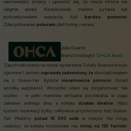
wprowadzić zmiany i upewnić się, że nasza strona nie
ulegnie awarii. Kiedykolwiek miałem pytania lub
potrzebowałem wsparcia, byli
bardzo pomocni
.
Zdecydowanie
polecam
platformę i serwis.’
Júlia Duarte
Brand Strategist
OHCA Brasil
‘Zapotrzebowanie na nasze wydarzenie Totally Roarsome było
ogromne
!
Jestem
naprawdę zadowolony, że
skontaktowałem
się z Queue-Fair. Byliście
niesamowicie pomocni
. Ponad
wszelką wątpliwość. Wszystko udało się zorganizować tak
szybko - w pełni markowa wirtualna poczekalnia w ciągu
zaledwie jednego dnia, a kolejka
działała idealnie
. Nasz
system rezerwacji byłby całkowicie przytłoczony bez Queue-
Fair. Mieliśmy
ponad 16 000 osób
w kolejce. Nie mogę
uwierzyć, że kolejka kosztowała nas
mniej niż 150 funtów
!