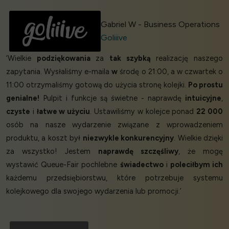
Gabriel W - Business Operations
Goliiive
‘Wielkie
podziękowania
za
tak szybką
realizację naszego
zapytania. Wysłaliśmy e-maila
w
środę o 21:00, a w czwartek o
11:00 otrzymaliśmy gotową do użycia stronę kolejki.
Po prostu
genialne!
Pulpit i funkcje są świetne - naprawdę
intuicyjne
,
czyste
i
łatwe w użyciu
. Ustawiliśmy w kolejce ponad
22 000
osób na nasze wydarzenie związane z wprowadzeniem
produktu, a koszt był
niezwykle konkurencyjny
. Wielkie dzięki
za wszystko! Jestem
naprawdę szczęśliwy
, że mogę
wystawić Queue-Fair pochlebne
świadectwo
i
poleciłbym ich
każdemu przedsiębiorstwu, które potrzebuje systemu
kolejkowego dla swojego wydarzenia lub promocji.’