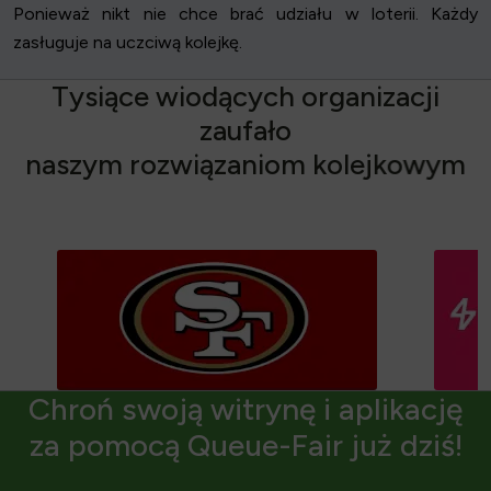
Ponieważ nikt nie chce brać udziału w loterii. Każdy
zasługuje na uczciwą kolejkę.
T
y
s
i
ą
c
e
w
i
o
d
ą
c
y
c
h
o
r
g
a
n
i
z
a
c
j
i
z
a
u
f
a
ł
o
n
a
s
z
y
m
r
o
z
w
i
ą
z
a
n
i
o
m
k
o
l
e
j
k
o
w
y
m
Chroń swoją witrynę i aplikację
za pomocą Queue-Fair już dziś!