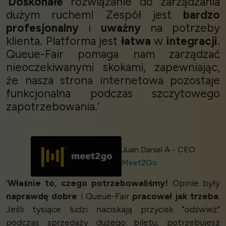
‘
Doskonałe
rozwiązanie do zarządzania
dużym ruchem! Zespół jest
bardzo
profesjonalny
i
uważny
na potrzeby
klienta. Platforma jest
łatwa
w
integracji
.
Queue-Fair pomaga nam zarządzać
nieoczekiwanymi skokami, zapewniając,
że nasza strona internetowa pozostaje
funkcjonalna podczas szczytowego
zapotrzebowania.’
Juan Daniel A - CEO
Meet2Go
‘
Właśnie to, czego potrzebowaliśmy!
Opinie były
naprawdę dobre
i Queue-Fair
pracował jak trzeba
.
Jeśli tysiące ludzi naciskają przycisk "odśwież"
podczas sprzedaży dużego biletu, potrzebujesz