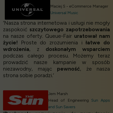
Maciej S - eCommerce Manager
Universal Music
‘Nasza strona internetowa i usługi nie mogły
zaspokoić
szczytowego zapotrzebowania
na nasze oferty. Queue-Fair
uratował nam
życie!
Proste do zrozumienia i
łatwe do
wdrożenia
, z
doskonałym wsparciem
podczas całego procesu. Możemy teraz
prowadzić nasze kampanie w sposób
niezawodny, mając
pewność
, że nasza
strona sobie poradzi.’
Jem Marsh
Head of Engineering
Sun Apps
and Sun Savers