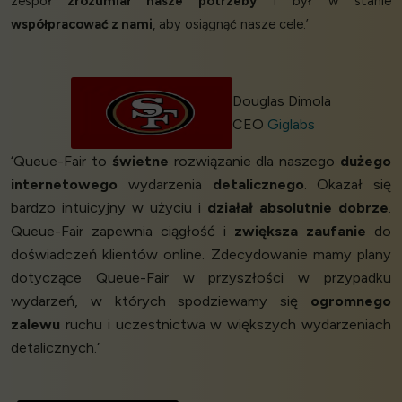
zespół
zrozumiał nasze potrzeby
i był w stanie
współpracować z nami
, aby osiągnąć nasze cele.’
Douglas Dimola
CEO
Giglabs
‘Queue-Fair to
świetne
rozwiązanie dla naszego
dużego
internetowego
wydarzenia
detalicznego
. Okazał się
bardzo intuicyjny w użyciu i
działał absolutnie dobrze
.
Queue-Fair zapewnia ciągłość i
zwiększa zaufanie
do
doświadczeń klientów online. Zdecydowanie mamy plany
dotyczące Queue-Fair w przyszłości w przypadku
wydarzeń, w których spodziewamy się
ogromnego
zalewu
ruchu i uczestnictwa w większych wydarzeniach
detalicznych.’