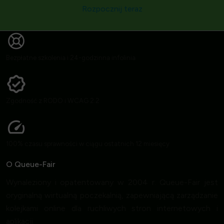
Rozpocznij teraz
Bezpłatne szkolenia i 24-godzinna infolinia
Zgodność z RODO i WCAG 2.2
100% czasu sprawności w ciągu ostatnich 12 miesięcy
O Queue-Fair
Wynaleziony i opatentowany w 2004 r. Queue-Fair jest
oryginalną wirtualną poczekalnią, zapewniającą zarządzanie
kolejkami online dla ruchliwych stron internetowych i
aplikacji.