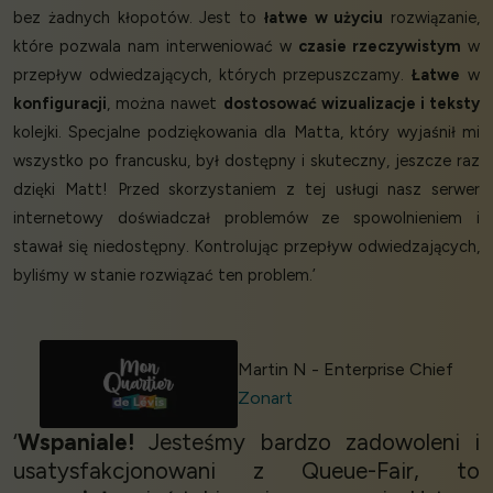
bez żadnych kłopotów. Jest to
łatwe w użyciu
rozwiązanie,
które pozwala nam interweniować w
czasie rzeczywistym
w
przepływ odwiedzających, których przepuszczamy.
Łatwe
w
konfiguracji
, można nawet
dostosować wizualizacje i teksty
kolejki. Specjalne podziękowania dla Matta, który wyjaśnił mi
wszystko po francusku, był dostępny i skuteczny, jeszcze raz
dzięki Matt! Przed skorzystaniem z tej usługi nasz serwer
internetowy doświadczał problemów ze spowolnieniem i
stawał się niedostępny. Kontrolując przepływ odwiedzających,
byliśmy w stanie rozwiązać ten problem.’
Martin N - Enterprise Chief
Zonart
‘
Wspaniale!
Jesteśmy bardzo zadowoleni i
usatysfakcjonowani z Queue-Fair, to