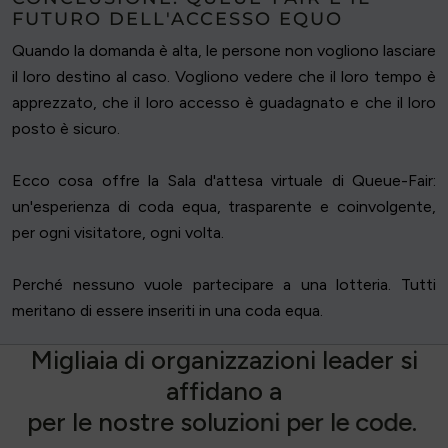
FUTURO DELL'ACCESSO EQUO
Quando la domanda è alta, le persone non vogliono lasciare
il loro destino al caso. Vogliono vedere che il loro tempo è
apprezzato, che il loro accesso è guadagnato e che il loro
posto è sicuro.
Ecco cosa offre la Sala d'attesa virtuale di Queue-Fair:
un'esperienza di coda equa, trasparente e coinvolgente,
per ogni visitatore, ogni volta.
Perché nessuno vuole partecipare a una lotteria. Tutti
meritano di essere inseriti in una coda equa.
M
i
g
l
i
a
i
a
d
i
o
r
g
a
n
i
z
z
a
z
i
o
n
i
l
e
a
d
e
r
s
i
a
f
f
i
d
a
n
o
a
p
e
r
l
e
n
o
s
t
r
e
s
o
l
u
z
i
o
n
i
p
e
r
l
e
c
o
d
e
.