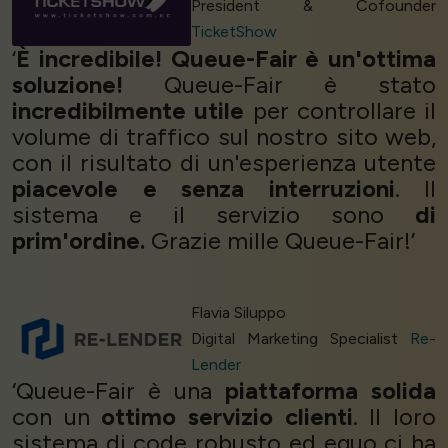
President & Cofounder
TicketShow
‘
È incredibile! Queue-Fair è un'ottima
soluzione!
Queue-Fair è stato
incredibilmente utile
per controllare il
volume di traffico sul nostro sito web,
con il risultato di un'esperienza utente
piacevole e senza interruzioni
. Il
sistema e il servizio sono
di
prim'ordine.
Grazie mille Queue-Fair!’
Flavia Siluppo
Digital Marketing Specialist
Re-
Lender
‘Queue-Fair è una
piattaforma solida
con un
ottimo servizio clienti
. Il loro
sistema di code robusto ed equo ci ha