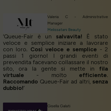
Valeria C - Administrative
Manager
Melissatani Beauty
‘Queue-Fair è un
salvavita!
È stato
veloce e semplice iniziare a lavorare
con loro.
Così veloce e semplice
- 2
passi 1 giorno! I grandi eventi di
prevendita facevano collassare il nostro
sito, ora la gente si mette in
fila
virtuale
- molto
efficiente
.
Raccomando
Queue-Fair ad altri,
senza
dubbio!
’
Gisella Galati