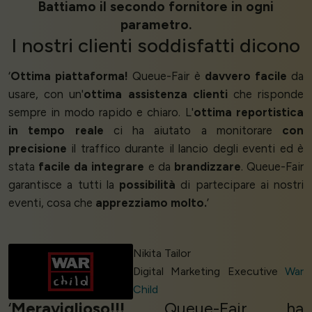
Battiamo il secondo fornitore in ogni
parametro.
I nostri
clienti soddisfatti
dicono
‘
Ottima piattaforma!
Queue-Fair è
davvero facile
da
usare, con un'
ottima assistenza clienti
che risponde
sempre in modo rapido e chiaro. L'
ottima reportistica
in tempo reale
ci ha aiutato a monitorare
con
precisione
il traffico durante il lancio degli eventi ed è
stata
facile da integrare
e da
brandizzare
. Queue-Fair
garantisce a tutti la
possibilità
di partecipare ai nostri
eventi, cosa che
apprezziamo molto.
’
Nikita Tailor
Digital Marketing Executive
War
Child
‘
Meraviglioso!!!
Queue-Fair ha