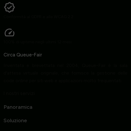
Conformità al GDPR e alle WCAG 2.2
100% di uptime negli ultimi 12 mesi
Circa Queue-Fair
Inventata e brevettata nel 2004, Queue-Fair è la sala
d'attesa virtuale originale, che fornisce la gestione delle
code online per siti web e applicazioni molto frequentati.
I nostri servizi
Panoramica
Soluzione