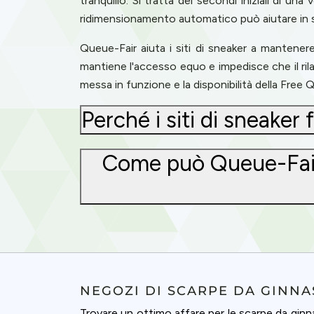
tranquillo. Si tratta dei secondi iniziali di u
ridimensionamento automatico può aiutare in s
Queue-Fair aiuta i siti di sneaker a mantener
mantiene l'accesso equo e impedisce che il rilas
messa in funzione e la disponibilità della Free Q
Perché i siti di sneaker
Come può Queue-Fair mi
NEGOZI DI SCARPE DA GINNAS
Trovare un ottimo affare per le scarpe da ginna