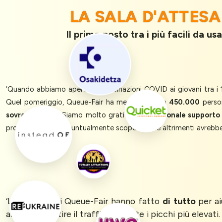
LA SALA D'ATTESA
Il primo posto tra i più facili da 
‘Quando abbiamo aperto le vaccinazioni COVID ai giovani tra i 16
Quel pomeriggio, Queue-Fair ha messo in coda
450.000
person
sovraccaricarsi
. Siamo molto grati per l'
eccezionale supporto
problema tecnico puntualmente scoperto che altrimenti avrebb
‘Le persone di Queue-Fair hanno fatto
di tutto
per ai
aiutato a gestire il traffico durante i picchi più elevat