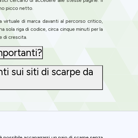
atici cercano di accedere alle stesse pagine. Il
mo picco netto.
virtuale di marca davanti al percorso critico,
a sola riga di codice, circa cinque minuti per la
 di crescita.
importanti?
i sui siti di scarpe da
è possibile accaparrarsi un paio di scarpe senza