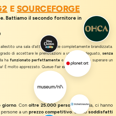
G2
E
SOURCEFORGE
le. Battiamo il secondo fornitore in
o
e allestito una sala d'attesa virtuale completamente brandizzata.
n grado di accettare le prenotazioni a un ritmo adeguato,
senza
oda ha
funzionato perfettamente
e ci ha aiutato a superare un
ta! È molto apprezzato. Queue-Fair
ci ha salvato!
’
o giorno
. Con
oltre 25.000 persone
in coda, ci hanno
e persone a un
prezzo competitivo
. Siamo
soddisfatti