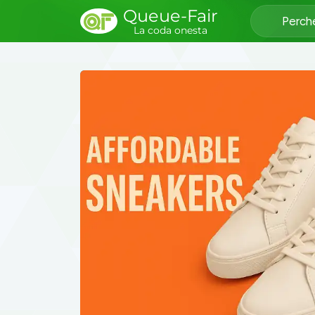
Queue-Fair
Perch
La coda onesta