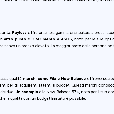
 conta.
Payless
offre un'ampia gamma di sneakers a prezzi acces
 Un
altro punto di riferimento è ASOS
, noto per le sue opzio
oda senza un prezzo elevato. La maggior parte delle persone po
assa qualità:
marchi come Fila e New Balance
offrono scarpe
genti per gli acquirenti attenti al budget. Questi marchi conosco
dei due.
Un esempio
è la New Balance 574, nota per il suo com
Privacy
he la qualità con un budget limitato è possibile.
om uses cookies to provide content and improve your experi