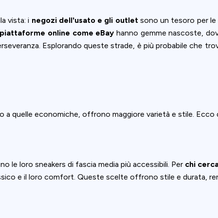
ookie usage or use settings to manage categories individually.
a vista: i
negozi dell'usato e gli outlet
sono un tesoro per le
Settings
Accept
piattaforme online come eBay
hanno gemme nascoste, dove 
 perseveranza. Esplorando queste strade, è più probabile che tro
tto a quelle economiche, offrono maggiore varietà e stile. Ecco
 le loro sneakers di fascia media più accessibili. Per
chi cerca
assico e il loro comfort. Queste scelte offrono stile e durata, r