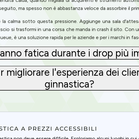
na vendita calda, quando migliaia di acquirenti e strumenti autom
eguito, ma spesso non è abbastanza veloce da assorbire il pri
e la calma sotto questa pressione. Aggiunge una sala d'attesa 
cio si trasformi in una corsa che manda in crash il sito. Con un
ueue, è una soluzione rapida per le aziende e per i marchi in fase
 fanno fatica durante i drop più 
gliorare l'esperienza dei client
ginnastica?
TICA A PREZZI ACCESSIBILI
stica non deve essere difficile. Esploriamo alcuni luoghi in cui 