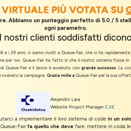
 VIRTUALE PIÙ VOTATA SU
usare. Abbiamo un punteggio perfetto di 5.0 / 5 stel
ogni parametro.
I nostri
clienti soddisfatti
dicon
 e i 29 anni, ci siamo rivolti a Queue-Fair, che ci ha rapidament
e per noi. Queue-Fair ha fatto sì che il nostro sistema fosse i
di Queue-Fair e il lancio è avvenuto con
grande successo
. La c
e rovinato la campagna.
Grazie mille a
Queue-Fair per la sua offer
Alejandro Lara
Website Project Manager
EJIE
utarci a implementare il loro sistema di code
in un sol
i. Queue-Fair
fa quello che deve
fare: mettere in coda l