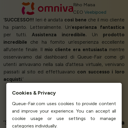
Riho Maisa
CEO
Veebipoed
‘
SUCCESSO!!!
Ieri è andata
così bene
che il mio cliente
ha pianto. Letteralmente. Un'
esperienza fantastica
per tutti.
Assistenza incredibile.
Un
prodotto
incredibile
che ha fornito un'esperienza eccellente
all'utente finale. Il
mio cliente era entusiasta
mentre
osservavamo dal dashboard di Queue-Fair come gli
utenti arrivavano nella sala d'attesa virtuale, venivano
passati al sito ed effettuavano
con successo i loro
acquisti
.’
Cookies & Privacy
Chris Shull - Founding Principal
Queue-Fair.com uses cookies to provide content
Heyday Web Media
and improve your experience. You can accept all
cookie usage or use settings to manage
‘Strumento
molto utile
e
assistenza tecnica
categories individually.