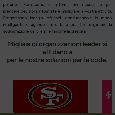
potente. Forniscono le informazioni necessarie per
prendere decisioni informate e migliorare la vostra attività.
Progettando indagini efficaci, conducendole in modo
intelligente e agendo sui dati, è possibile migliorare la
soddisfazione dei clienti e favorire la crescita.
M
i
g
l
i
a
i
a
d
i
o
r
g
a
n
i
z
z
a
z
i
o
n
i
l
e
a
d
e
r
s
i
a
f
f
i
d
a
n
o
a
p
e
r
l
e
n
o
s
t
r
e
s
o
l
u
z
i
o
n
i
p
e
r
l
e
c
o
d
e
.