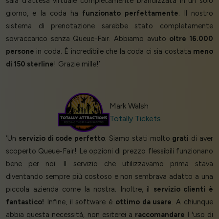
sala d'attesa virtuale completamente brandizzata in un solo
giorno, e la coda ha
funzionato perfettamente
. Il nostro
sistema di prenotazione sarebbe stato completamente
sovraccarico senza Queue-Fair. Abbiamo avuto
oltre 16.000
persone
in coda. È incredibile che la coda ci sia costata
meno
di 150 sterline
! Grazie mille!’
Mark Walsh
Totally Tickets
‘Un
servizio di code perfetto
. Siamo stati molto
grati
di aver
scoperto Queue-Fair! Le opzioni di prezzo flessibili funzionano
bene per noi. Il servizio che utilizzavamo prima stava
diventando sempre più costoso e non sembrava adatto a una
piccola azienda come la nostra. Inoltre, il
servizio clienti è
fantastico!
Infine, il software è
ottimo da usare
. A chiunque
abbia questa necessità, non esiterei a
raccomandare l
'uso di