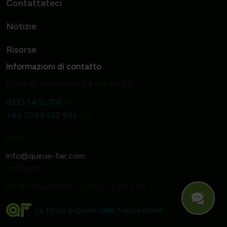
Contattateci
Notizie
Risorse
Informazioni di contatto
Linea di assistenza 24 ore su 24
0333 5432 108
UK
+44 203 6422 994
Intl
Email
Indirizzo
86-90 Paul Street, London EC2A 4NE
La fonte originale della fiducia online