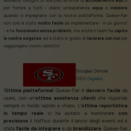
Abbiamo bisogno di una piattaforma di
accodamento equ
o
per fornire a tutti i clienti un'esperienza
equa
e
indolore
quando si impegnano con la nostra piattaforma. Queue-Fair
non solo è stato
molto facile
da implementare - in un giorno!
- e ha
funzionato senza problemi
, ma anche il team ha
capito
le nostre esigenze
ed è stato in grado di
lavorare con noi
per
raggiungere i nostri obiettivi.’
Douglas Dimola
CEO
Giglabs
‘
Ottima piattaforma!
Queue-Fair è
davvero facile
da
usare, con un'
ottima assistenza clienti
che risponde
sempre in modo rapido e chiaro. L'
ottima reportistica
in tempo reale
ci ha aiutato a monitorare
con
precisione
il traffico durante il lancio degli eventi ed è
stata
facile da integrare
e da
brandizzare
. Queue-Fair