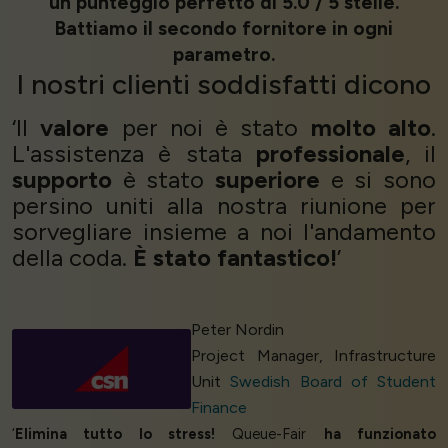
un punteggio perfetto di 5.0 / 5 stelle.
Battiamo il secondo fornitore in ogni
parametro.
I nostri
clienti soddisfatti
dicono
‘Il
valore
per noi è stato
molto alto
.
L'assistenza è stata
professionale
, il
supporto
è stato
superiore
e si sono
persino uniti alla nostra riunione per
sorvegliare insieme a noi l'andamento
della coda.
È stato fantastico!
’
Peter Nordin
Project Manager, Infrastructure
Unit
Swedish Board of Student
Finance
‘
Elimina tutto lo stress!
Queue-Fair
ha funzionato