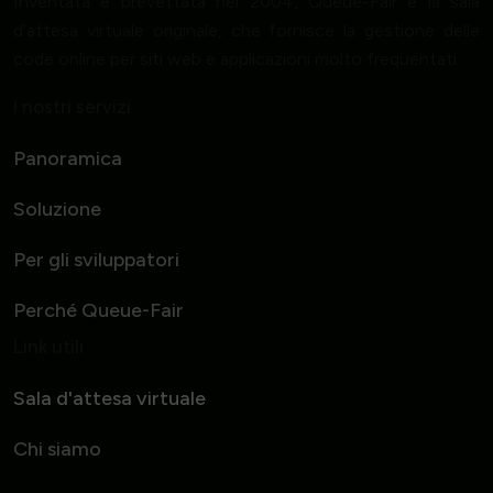
Inventata e brevettata nel 2004, Queue-Fair è la sala
d'attesa virtuale originale, che fornisce la gestione delle
code online per siti web e applicazioni molto frequentati.
I nostri servizi
Panoramica
Soluzione
Per gli sviluppatori
Perché Queue-Fair
Link utili
Sala d'attesa virtuale
Chi siamo