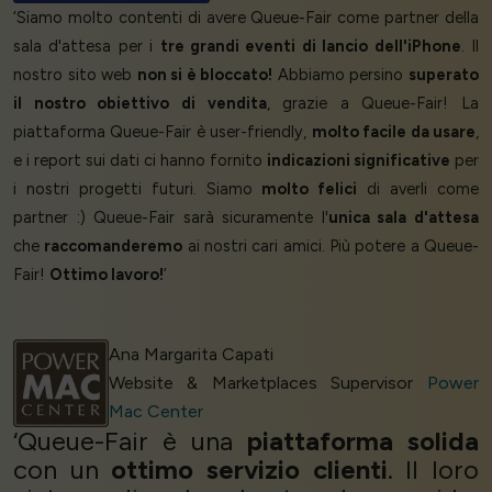
‘Siamo molto contenti di avere Queue-Fair come partner della
sala d'attesa per i
tre grandi eventi di lancio dell'iPhone
. Il
nostro sito web
non si è bloccato!
Abbiamo persino
superato
il nostro obiettivo di vendita
, grazie a Queue-Fair! La
piattaforma Queue-Fair è user-friendly,
molto facile da usare
,
e i report sui dati ci hanno fornito
indicazioni significative
per
i nostri progetti futuri. Siamo
molto felici
di averli come
partner :) Queue-Fair sarà sicuramente l'
unica sala d'attesa
che
raccomanderemo
ai nostri cari amici. Più potere a Queue-
Fair!
Ottimo lavoro!
’
Ana Margarita Capati
Website & Marketplaces Supervisor
Power
Mac Center
‘Queue-Fair è una
piattaforma solida
con un
ottimo servizio clienti
. Il loro