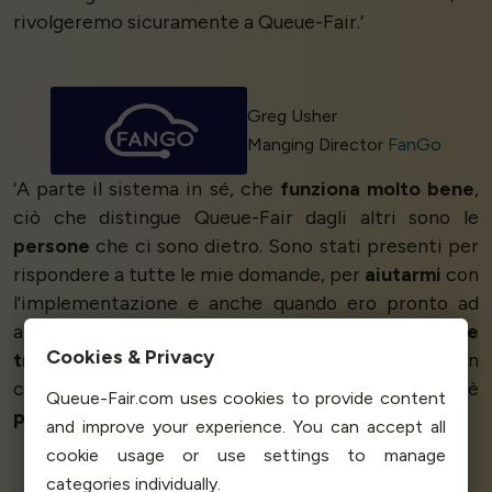
rivolgeremo sicuramente a Queue-Fair.’
Greg Usher
Manging Director
FanGo
‘A parte il sistema in sé, che
funziona molto bene
,
ciò che distingue Queue-Fair dagli altri sono le
persone
che ci sono dietro. Sono stati presenti per
rispondere a tutte le mie domande, per
aiutarmi
con
l'implementazione e anche quando ero pronto ad
andare in produzione, erano ancora lì! Posso
stare
Cookies & Privacy
tranquillo
sapendo che i picchi di domanda non
causeranno più problemi al mio sistema. Tutto è
Queue-Fair.com uses cookies to provide content
perfetto!
’
and improve your experience. You can accept all
cookie usage or use settings to manage
categories individually.