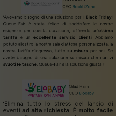
CEO
BookItZone
‘Avevamo bisogno di una soluzione per il
Black Friday
!
Queue-Fair è stata felice di soddisfare le nostre
esigenze per questa occasione, offrendo un'
ottima
tariffa
e un
eccellente servizio clienti
. Abbiamo
potuto allestire la nostra sala d'attesa personalizzata, la
nostra tariffa d'ingresso, tutto
su misura
per noi. Se
avete bisogno di una soluzione su misura che non vi
svuoti le tasche
, Queue-Fair è la soluzione giusta
!
’
Gilad Haim
CEO
Elobaby
‘Elimina tutto lo stress del lancio di
eventi
ad alta richiesta
. È
molto facile