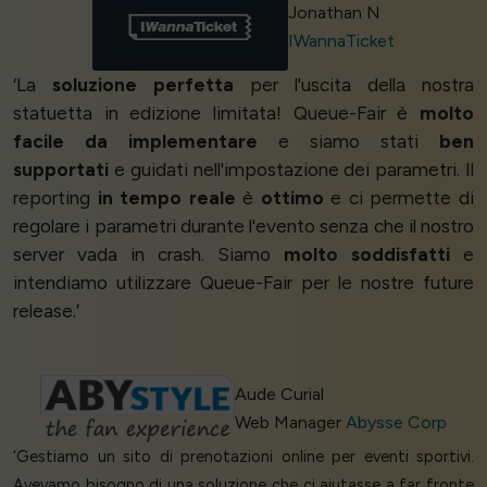
Jonathan N
IWannaTicket
‘La
soluzione perfetta
per l'uscita della nostra
statuetta in edizione limitata! Queue-Fair è
molto
facile da implementare
e siamo stati
ben
supportati
e guidati nell'impostazione dei parametri. Il
reporting
in tempo reale
è
ottimo
e ci permette di
regolare i parametri durante l'evento senza che il nostro
server vada in crash. Siamo
molto soddisfatti
e
intendiamo utilizzare Queue-Fair per le nostre future
release.’
Aude Curial
Web Manager
Abysse Corp
‘Gestiamo un sito di prenotazioni online per eventi sportivi.
Avevamo bisogno di una soluzione che ci aiutasse a far fronte