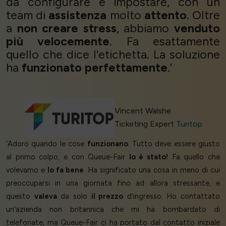
da configurare e impostare, con un
team di
assistenza
molto
attento
. Oltre
a
non creare stress
, abbiamo
venduto
più velocemente
. Fa esattamente
quello che dice l'etichetta. La soluzione
ha
funzionato perfettamente
.’
Vincent Walshe
Ticketing Expert
Turitop
‘Adoro quando le cose
funzionano
. Tutto deve essere giusto
al primo colpo, e con Queue-Fair
lo è stato!
Fa quello che
volevamo e
lo fa bene
. Ha significato una cosa in meno di cui
preoccuparsi in una giornata fino ad allora stressante, e
questo
valeva
da solo
il prezzo
d'ingresso. Ho contattato
un'azienda non britannica che mi ha bombardato di
telefonate, ma Queue-Fair ci ha portato dal contatto iniziale