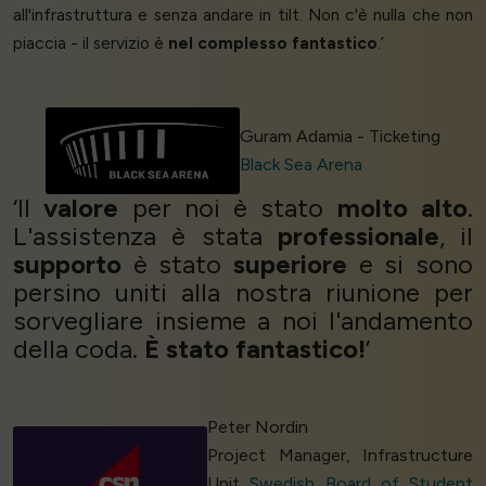
all'infrastruttura e senza andare in tilt. Non c'è nulla che non
piaccia - il servizio è
nel complesso fantastico
.’
Guram Adamia - Ticketing
Black Sea Arena
‘Il
valore
per noi è stato
molto alto
.
L'assistenza è stata
professionale
, il
supporto
è stato
superiore
e si sono
persino uniti alla nostra riunione per
sorvegliare insieme a noi l'andamento
della coda.
È stato fantastico!
’
Peter Nordin
Project Manager, Infrastructure
Unit
Swedish Board of Student