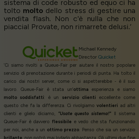
sistema di code robusto ed equo ci ha
tolto
molto
dello stress di gestire una
vendita flash. Non c'è nulla che non
piaccia! Provate, non rimarrete delusi.’
Michael Kennedy
Director
Quicket
‘Ci siamo rivolti a Queue-Fair per aiutare il nostro popolare
servizio di prenotazione durante i periodi di punta. Ha tolto il
carico dai nostri server, come ci si aspetterebbe - è il suo
lavoro. Queue-Fair è stata un'
ottima
esperienza e siamo
molto soddisfatti
: è un
servizio clienti
eccellente come
questo che fa la differenza. Ci rivolgiamo
volentieri
ad altri
clienti e glielo diciamo,
"Usate questo sistema!"
Il sistema
Queue-Fair è davvero
flessibile
e vedo che sta funzionando
per noi, anche a un
ottimo prezzo
. Penso che sia un servizio
brillante
, non potrò mai lodarlo abbastanza. Gli ultimi due fine