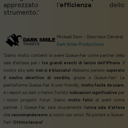
apprezzato l'
efficienza
dello
strumento.’
Mickaël Dion - Directeur Général
Dark Smile Productions
‘Siamo molto contenti di avere Queue-Fair come partner della
sala d'attesa per i
tre grandi eventi di lancio dell'iPhone
. Il
nostro sito web
non si è bloccato!
Abbiamo persino
superato
il nostro obiettivo di vendita
, grazie a Queue-Fair! La
piattaforma Queue-Fair è user-friendly,
molto facile da usare
,
e i report sui dati ci hanno fornito
indicazioni significative
per
i nostri progetti futuri. Siamo
molto felici
di averli come
partner :) Queue-Fair sarà sicuramente l'
unica sala d'attesa
che
raccomanderemo
ai nostri cari amici. Più potere a Queue-
Fair!
Ottimo lavoro!
’