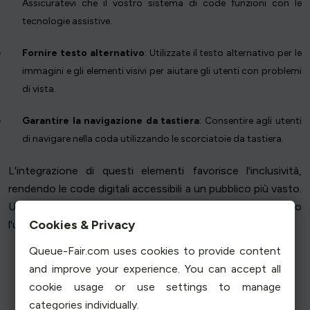
Assicuratevi che il vostro sistema di code funzioni con le
tecnologie assistive.
Fornire testo alternativo
: Utilizzate il testo alternativo per le
immagini e gli elementi visivi per aiutare gli utenti con problemi
di vista.
Garantire la navigazione da tastiera
: Consentire agli utenti
di navigare nella coda utilizzando le scorciatoie da tastiera.
L'integrazione di questi elementi favorisce l'inclusività,
rendendo le code digitali accessibili a un pubblico più vasto.
Un sistema di code accessibile riflette l'impegno verso
Cookies & Privacy
l'uguaglianza e la progettazione incentrata sull'utente.
Queue-Fair.com uses cookies to provide content
and improve your experience. You can accept all
cookie usage or use settings to manage
categories individually.