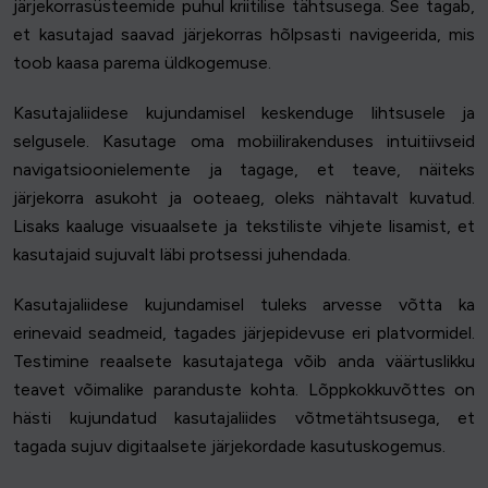
järjekorrasüsteemide puhul kriitilise tähtsusega. See tagab,
et kasutajad saavad järjekorras hõlpsasti navigeerida, mis
toob kaasa parema üldkogemuse.
Kasutajaliidese kujundamisel keskenduge lihtsusele ja
selgusele. Kasutage oma mobiilirakenduses intuitiivseid
navigatsioonielemente ja tagage, et teave, näiteks
järjekorra asukoht ja ooteaeg, oleks nähtavalt kuvatud.
Lisaks kaaluge visuaalsete ja tekstiliste vihjete lisamist, et
kasutajaid sujuvalt läbi protsessi juhendada.
Kasutajaliidese kujundamisel tuleks arvesse võtta ka
erinevaid seadmeid, tagades järjepidevuse eri platvormidel.
Testimine reaalsete kasutajatega võib anda väärtuslikku
teavet võimalike paranduste kohta. Lõppkokkuvõttes on
hästi kujundatud kasutajaliides võtmetähtsusega, et
tagada sujuv digitaalsete järjekordade kasutuskogemus.