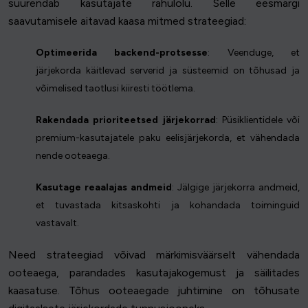
suurendab kasutajate rahulolu. Selle eesmärgi
saavutamisele aitavad kaasa mitmed strateegiad:
Optimeerida backend-protsesse
: Veenduge, et
järjekorda käitlevad serverid ja süsteemid on tõhusad ja
võimelised taotlusi kiiresti töötlema.
Rakendada prioriteetsed järjekorrad
: Püsiklientidele või
premium-kasutajatele paku eelisjärjekorda, et vähendada
nende ooteaega.
Kasutage reaalajas andmeid
: Jälgige järjekorra andmeid,
et tuvastada kitsaskohti ja kohandada toiminguid
vastavalt.
Need strateegiad võivad märkimisväärselt vähendada
ooteaega, parandades kasutajakogemust ja säilitades
kaasatuse. Tõhus ooteaegade juhtimine on tõhusate