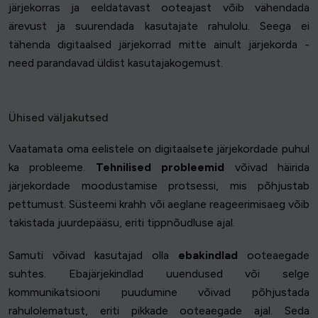
järjekorras ja eeldatavast ooteajast võib vähendada
ärevust ja suurendada kasutajate rahulolu. Seega ei
tähenda digitaalsed järjekorrad mitte ainult järjekorda -
need parandavad üldist kasutajakogemust.
Ühised väljakutsed
Vaatamata oma eelistele on digitaalsete järjekordade puhul
ka probleeme.
Tehnilised probleemid
võivad häirida
järjekordade moodustamise protsessi, mis põhjustab
pettumust. Süsteemi krahh või aeglane reageerimisaeg võib
takistada juurdepääsu, eriti tippnõudluse ajal.
Samuti võivad kasutajad olla
ebakindlad
ooteaegade
suhtes. Ebajärjekindlad uuendused või selge
kommunikatsiooni puudumine võivad põhjustada
rahulolematust, eriti pikkade ooteaegade ajal. Seda