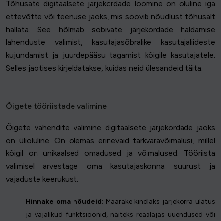
Tõhusate digitaalsete järjekordade loomine on oluline iga
ettevõtte või teenuse jaoks, mis soovib nõudlust tõhusalt
hallata. See hõlmab sobivate järjekordade haldamise
lahenduste valimist, kasutajasõbralike kasutajaliideste
kujundamist ja juurdepääsu tagamist kõigile kasutajatele.
Selles jaotises kirjeldatakse, kuidas neid ülesandeid täita.
Õigete tööriistade valimine
Õigete vahendite valimine digitaalsete järjekordade jaoks
on ülioluline. On olemas erinevaid tarkvaravõimalusi, millel
kõigil on unikaalsed omadused ja võimalused. Tööriista
valimisel arvestage oma kasutajaskonna suurust ja
vajaduste keerukust.
Hinnake oma nõudeid
: Määrake kindlaks järjekorra ulatus
ja vajalikud funktsioonid, näiteks reaalajas uuendused või