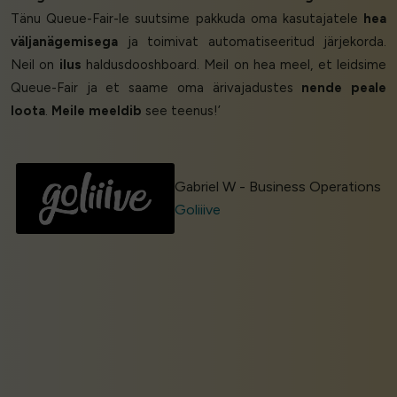
Tänu Queue-Fair-le suutsime pakkuda oma kasutajatele
hea
väljanägemisega
ja toimivat automatiseeritud järjekorda.
Neil on
ilus
haldusdooshboard. Meil on hea meel, et leidsime
Queue-Fair ja et saame oma ärivajadustes
nende peale
loota
.
Meile meeldib
see teenus!’
Gabriel W - Business Operations
Goliiive