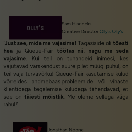
Sam Hiscocks
Creative Director
Olly's Olly's
‘
Just see, mida me vajasime!
Tagasiside oli
tõesti
hea
ja Queue-Fair
töötas nii, nagu me seda
vajasime
. Kui teil on tuhandeid inimesi, kes
vajutavad värskendust suure piletimüügi puhul, on
teil vaja turvavõrku! Queue-Fair kasutamise kulud
võrreldes andmebaasiprobleemide või vihaste
klientidega tegelemise kuludega tähendavad, et
see on
täiesti mõistlik
. Me oleme sellega väga
rahul!’
Jonathan Noone