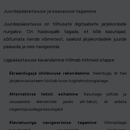
Juurdepääsetavuse ja kaasavuse tagamine
Juurdepääsetavus on tõhusate digitaalsete järjekordade
nurgakivi. On hädavajalik tagada, et kõik kasutajad,
sõltumata nende võimetest, saaksid järjekordadele juurde
pääseda ja neis navigeerida.
Ligipääsetavuse kavandamine hõlmab mitmeid etappe:
Ekraanilugeja ühilduvuse rakendamine
: Veenduge, et teie
järjekorrasüsteem töötab koos tugitehnoloogiatega.
Alternatiivse teksti esitamine
: Kasutage piltide ja
visuaalsete elementide jaoks alt-teksti, et aidata
nägemispuudega kasutajaid.
Klaviatuuriga navigeerimise tagamine
: Võimaldage