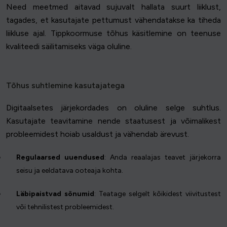
Need meetmed aitavad sujuvalt hallata suurt liiklust,
tagades, et kasutajate pettumust vähendatakse ka tiheda
liikluse ajal. Tippkoormuse tõhus käsitlemine on teenuse
kvaliteedi säilitamiseks väga oluline.
Tõhus suhtlemine kasutajatega
Digitaalsetes järjekordades on oluline selge suhtlus.
Kasutajate teavitamine nende staatusest ja võimalikest
probleemidest hoiab usaldust ja vähendab ärevust.
Regulaarsed uuendused
: Anda reaalajas teavet järjekorra
seisu ja eeldatava ooteaja kohta.
Läbipaistvad sõnumid
: Teatage selgelt kõikidest viivitustest
või tehnilistest probleemidest.