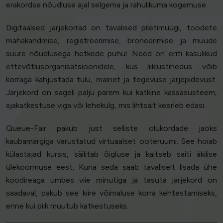
erakordse nõudluse ajal selgema ja rahulikuma kogemuse.
Digitaalsed järjekorrad on tavalised piletimüügi, toodete
mahakandmise, registreerimise, broneerimise ja muude
suure nõudlusega hetkede puhul. Need on eriti kasulikud
ettevõtlusorganisatsioonidele, kus liiklustihedus võib
korraga kahjustada tulu, mainet ja tegevuse järjepidevust.
Järjekord on sageli palju parem kui katkine kassasüsteem,
ajakatkestuse viga või lehekülg, mis lihtsalt keerleb edasi.
Queue-Fair pakub just selliste olukordade jaoks
kaubamärgiga varustatud virtuaalset ooteruumi. See hoiab
külastajad kursis, säilitab õigluse ja kaitseb saiti äkilise
ülekoormuse eest. Kuna seda saab tavaliselt lisada ühe
koodireaga umbes viie minutiga ja tasuta järjekord on
saadaval, pakub see kiire võimaluse korra kehtestamiseks,
enne kui piik muutub katkestuseks.