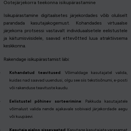
Ootejärjekorra teekonna isikupärastamine
Isikupärastamine digitaalsetes järjekordades võib oluliselt
parandada kasutajakogemust. Kohandades virtuaalse
järjekorra protsessi vastavalt individuaalsetele eelistustele
ja käitumisviisidele, saavad ettevõtted luua atraktiivsema
keskkonna.
Rakendage isikupärastamist läbi:
Kohandatud teavitused
: Võimaldage kasutajatel valida,
kuidas nad saavad uuendusi, olgu see siis tekstisõnumi, e-posti
või rakenduse teavituste kaudu.
Eelistustel põhinev sorteerimine
: Pakkuda kasutajatele
võimalust valida nende ajakavale sobivaid järjekordade aegu
või kuupäevi.
Kasutaja ajaloo sissevaated
: Kasutage kasutajate varasemat