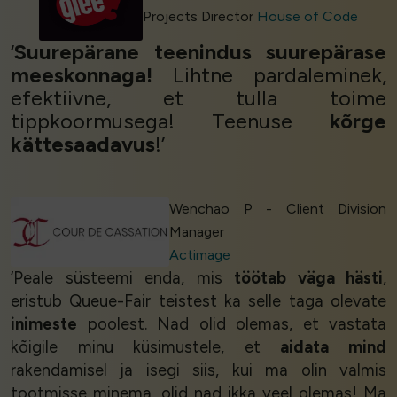
Projects Director
House of Code
‘
Suurepärane teenindus
suurepärase
meeskonnaga!
Lihtne pardaleminek,
efektiivne, et tulla toime
tippkoormusega! Teenuse
kõrge
kättesaadavus
!’
Wenchao P - Client Division
Manager
Actimage
‘Peale süsteemi enda, mis
töötab väga hästi
,
eristub Queue-Fair teistest ka selle taga olevate
inimeste
poolest. Nad olid olemas, et vastata
kõigile minu küsimustele, et
aidata mind
rakendamisel ja isegi siis, kui ma olin valmis
tootmisse minema, olid nad ikka veel olemas! Ma