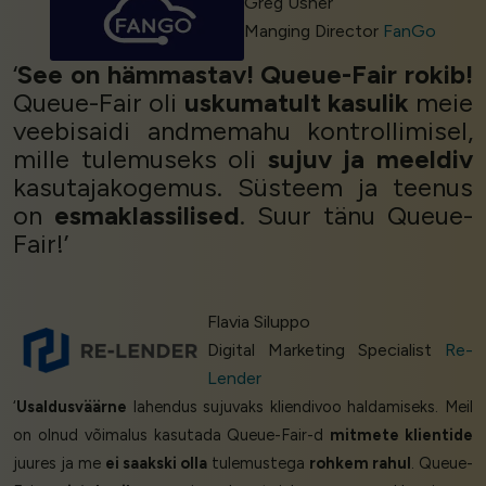
Greg Usher
Manging Director
FanGo
‘
See on hämmastav! Queue-Fair rokib!
Queue-Fair oli
uskumatult kasulik
meie
veebisaidi andmemahu kontrollimisel,
mille tulemuseks oli
sujuv ja meeldiv
kasutajakogemus. Süsteem ja teenus
on
esmaklassilised
. Suur tänu Queue-
Fair!’
Flavia Siluppo
Digital Marketing Specialist
Re-
Lender
‘
Usaldusväärne
lahendus sujuvaks kliendivoo haldamiseks. Meil
on olnud võimalus kasutada Queue-Fair-d
mitmete klientide
juures ja me
ei saakski olla
tulemustega
rohkem rahul
. Queue-