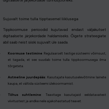
digitaalsete järjekordade tunnusjooneks.
Sujuvalt toime tulla tipptasemel liiklusega
Tippkoormuse perioodid kujutavad endast väljakutset
digitaalsete järjekordade haldamiseks. Õigete strateegiate
abil saab neist siiski sujuvalt üle saada.
Koormuse testimine
: Regulaarselt testige süsteemi võimsust,
et tagada, et see suudab toime tulla tippkoormusega ilma
tõrgeteta.
Astmeline juurdepääs
: Kasutajate kasutuselevõtmine lainete
kaupa, et vältida süsteemi ülekoormamist.
Tõhus suhtlemine
: Teavitage kasutajaid eeldatavatest
viivitustest ja andke neile ajakohastatud teavet.