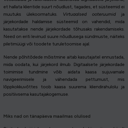
et hallata klientide suurt nõudlust, tagades, et süsteemid ei
muutuks ülekoormatuks.
Virtuaalsed ooteruumid
ja
järjekordade haldamise süsteemid on vahendid, mida
kasutatakse nende järjekordade tõhusaks rakendamiseks.
Need on eriti levinud suure nõudlusega sündmuste, näiteks
piletimüügi või toodete turuletoomise ajal.
Nende põhitõdede mõistmine aitab kasutajatel ennustada,
mida oodata, kui järjekord ilmub. Digitaalsete järjekordade
toimimise tundmine võib aidata kaasa sujuvamale
navigeerimisele ja vähendada pettumust, mis
lõppkokkuvõttes toob kaasa suurema kliendirahulolu ja
positiivsema kasutajakogemuse.
Miks nad on tänapäeva maailmas olulised