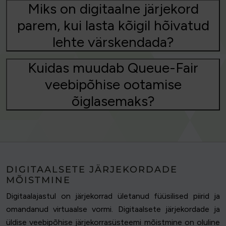
Miks on digitaalne järjekord
parem, kui lasta kõigil hõivatud
lehte värskendada?
Kuidas muudab Queue-Fair
veebipõhise ootamise
õiglasemaks?
DIGITAALSETE JÄRJEKORDADE
MÕISTMINE
Digitaalajastul on järjekorrad ületanud füüsilised piirid ja
omandanud virtuaalse vormi. Digitaalsete järjekordade ja
üldise veebipõhise järjekorrasüsteemi mõistmine on oluline