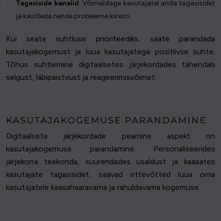
Tagasiside kanalid
: Võimaldage kasutajatel anda tagasisidet
ja käsitleda nende probleeme kiiresti.
Kui seate suhtluse prioriteediks, saate parandada
kasutajakogemust ja luua kasutajatega positiivse suhte.
Tõhus suhtlemine digitaalsetes järjekordades tähendab
selgust, läbipaistvust ja reageerimisvõimet.
KASUTAJAKOGEMUSE PARANDAMINE
Digitaalsete järjekordade peamine aspekt on
kasutajakogemuse parandamine. Personaliseerides
järjekorra teekonda, suurendades usaldust ja kaasates
kasutajate tagasisidet, saavad ettevõtted luua oma
kasutajatele kaasahaaravama ja rahuldavama kogemuse.