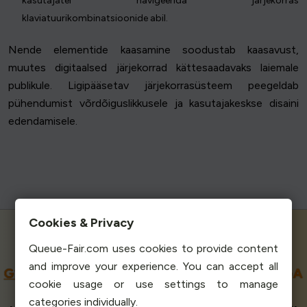
kasutajatel navigeerida järjekorras
klaviatuurikombinatsioonide abil.
Nende elementide kaasamine soodustab kaasavust,
muutes digitaalsed järjekorrad kättesaadavaks laiemale
publikule. Ligipääsetav järjekorrasüsteem peegeldab
pühendumist võrdõiguslikkusele ja kasutajakeskse disaini
edendamisele.
Cookies & Privacy
Queue-Fair.com uses cookies to provide content
and improve your experience. You can accept all
G2
JA
SOURCEFORGE'I
KÕRGEIMA HINDEGA
cookie usage or use settings to manage
VIRTUAALNE OOTERUUM
categories individually.