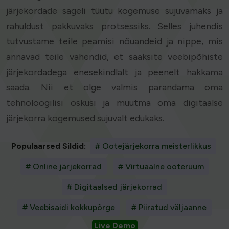
järjekordade sageli tüütu kogemuse sujuvamaks ja
rahuldust pakkuvaks protsessiks. Selles juhendis
tutvustame teile peamisi nõuandeid ja nippe, mis
annavad teile vahendid, et saaksite veebipõhiste
järjekordadega enesekindlalt ja peenelt hakkama
saada. Nii et olge valmis parandama oma
tehnoloogilisi oskusi ja muutma oma digitaalse
järjekorra kogemused sujuvalt edukaks.
Populaarsed Sildid:
# Ootejärjekorra meisterlikkus
# Online järjekorrad
# Virtuaalne ooteruum
# Digitaalsed järjekorrad
# Veebisaidi kokkupõrge
# Piiratud väljaanne
Live Demo