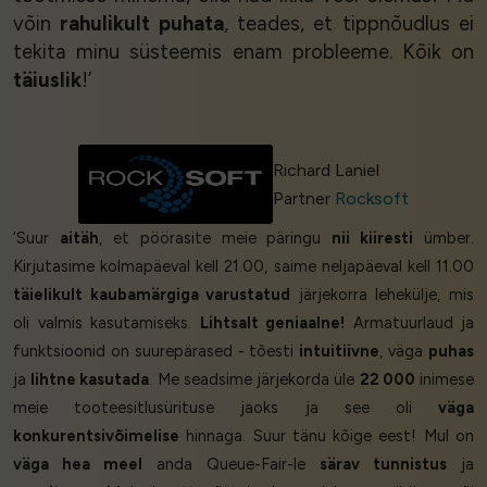
võin
rahulikult puhata
, teades, et tippnõudlus ei
tekita minu süsteemis enam probleeme. Kõik on
täiuslik
!’
Richard Laniel
Partner
Rocksoft
‘Suur
aitäh
, et pöörasite meie päringu
nii kiiresti
ümber.
Kirjutasime kolmapäeval kell 21.00, saime neljapäeval kell 11.00
täielikult kaubamärgiga varustatud
järjekorra lehekülje, mis
oli valmis kasutamiseks.
Lihtsalt geniaalne!
Armatuurlaud ja
funktsioonid on suurepärased - tõesti
intuitiivne
, väga
puhas
ja
lihtne kasutada
. Me seadsime järjekorda üle
22 000
inimese
meie tooteesitlusürituse jaoks ja see oli
väga
konkurentsivõimelise
hinnaga. Suur tänu kõige eest! Mul on
väga hea meel
anda Queue-Fair-le
särav tunnistus
ja