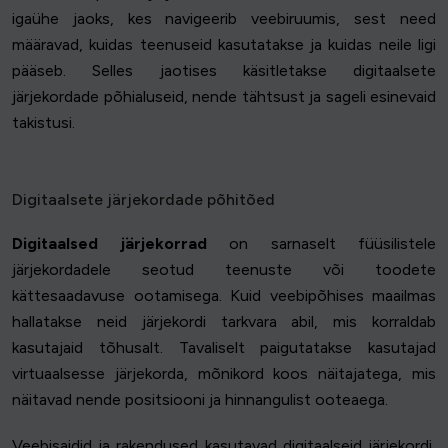
igaühe jaoks, kes navigeerib veebiruumis, sest need
määravad, kuidas teenuseid kasutatakse ja kuidas neile ligi
pääseb. Selles jaotises käsitletakse digitaalsete
järjekordade põhialuseid, nende tähtsust ja sageli esinevaid
takistusi.
Digitaalsete järjekordade põhitõed
Digitaalsed järjekorrad
on sarnaselt füüsilistele
järjekordadele seotud teenuste või toodete
kättesaadavuse ootamisega. Kuid veebipõhises maailmas
hallatakse neid järjekordi tarkvara abil, mis korraldab
kasutajaid tõhusalt. Tavaliselt paigutatakse kasutajad
virtuaalsesse järjekorda, mõnikord koos näitajatega, mis
näitavad nende positsiooni ja hinnangulist ooteaega.
Veebisaidid ja rakendused kasutavad digitaalseid järjekordi,