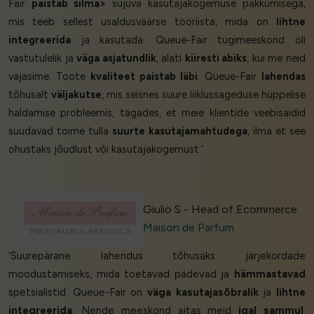
Fair
paistab silma>
sujuva kasutajakogemuse pakkumisega,
mis teeb sellest usaldusväärse tööriista, mida on
lihtne
integreerida
ja kasutada. Queue-Fair tugimeeskond oli
vastutulelik ja
väga asjatundlik
, alati
kiiresti abiks
, kui me neid
vajasime. Toote
kvaliteet paistab läbi
. Queue-Fair
lahendas
tõhusalt
väljakutse
, mis seisnes suure liiklussageduse hüppelise
haldamise probleemis, tagades, et meie klientide veebisaidid
suudavad toime tulla
suurte kasutajamahtudega
, ilma et see
ohustaks jõudlust või kasutajakogemust.’
Giulio S - Head of Ecommerce
Maison de Parfum
‘Suurepärane lahendus tõhusaks järjekordade
moodustamiseks, mida toetavad pädevad ja
hämmastavad
spetsialistid. Queue-Fair on
väga kasutajasõbralik
ja
lihtne
integreerida
. Nende meeskond aitas meid
igal sammul
.