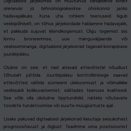
Digitaalsed järjekorrad on muutunud
tänapäeva kiirelt
arenevas ja tehnoloogiakeskse ühiskonna
jaoks
hädavajalikuks. Kuna üha rohkem teenuseid liigub
veebipõhiselt, on tõhus järjekordade haldamine hädavajalik,
et pakkuda sujuvat kliendikogemust. Olgu tegemist siis
lennu broneerimise, uue mänguväljaande või
veebiseminariga, digitaalsed järjekorrad tagavad korrapärase
juurdepääsu.
Oluline on see, et nad aitavad ettevõtetel nõudlust
tõhusalt juhtida. Juurdepääsu kontrollimisega saavad
ettevõtted vältida süsteemi ülekoormust ja võimalikke
veebisaidi kokkuvarisemist, säilitades teenuse kvaliteedi.
See võib olla ülioluline tipptundidel, näiteks nõutavate
toodete turuletoomise või suurte müügiürituste ajal.
Lisaks pakuvad digitaalsed järjekorrad kasutaja seisukohast
prognoositavust ja õiglust. Teadmine oma positsioonist