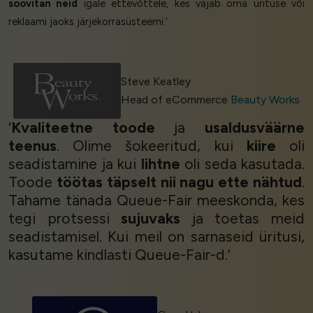
soovitan neid
igale ettevõttele, kes vajab oma ürituse või
reklaami jaoks järjekorrasüsteemi.’
Steve Keatley
Head of eCommerce
Beauty Works
‘
Kvaliteetne toode
ja
usaldusväärne
teenus
. Olime šokeeritud, kui
kiire
oli
seadistamine ja kui
lihtne
oli seda kasutada.
Toode
töötas täpselt nii nagu ette nähtud
.
Tahame tänada Queue-Fair meeskonda, kes
tegi protsessi
sujuvaks
ja toetas meid
seadistamisel. Kui meil on sarnaseid üritusi,
kasutame kindlasti Queue-Fair-d.’