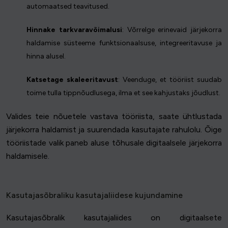
automaatsed teavitused.
Hinnake tarkvaravõimalusi
: Võrrelge erinevaid järjekorra
haldamise süsteeme funktsionaalsuse, integreeritavuse ja
hinna alusel.
Katsetage skaleeritavust
: Veenduge, et tööriist suudab
toime tulla tippnõudlusega, ilma et see kahjustaks jõudlust.
Valides teie nõuetele vastava tööriista, saate ühtlustada
järjekorra haldamist ja suurendada kasutajate rahulolu. Õige
tööriistade valik paneb aluse tõhusale digitaalsele järjekorra
haldamisele.
Kasutajasõbraliku kasutajaliidese kujundamine
Kasutajasõbralik kasutajaliides on digitaalsete