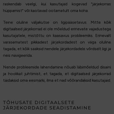
raskendab veelgi, kui kasutajad kogevad "järjekorras
hüppamist" või kaotavad ootamatult oma koha.
Teine oluline väljakutse on ligipääsetavus. Mitte kõik
digitaalsed järjekorrad ei ole mõeldud erinevate vajadustega
kasutajatele, mistõttu on kaasavus probleemiks. Erinevalt
varasematest pikkadest järjekordadest on väga oluline
tagada, et kõik saaksid nendele järjekordadele võrdselt ligi ja
neis navigeerida.
Nende probleemide lahendamine nõuab läbimõeldud disaini
ja hoolikat juhtimist, et tagada, et digitaalsed järjekorrad
täidaksid oma eesmärki, ilma et nad võõrandaksid kasutajaid.
TÕHUSATE DIGITAALSETE
JÄRJEKORDADE SEADISTAMINE