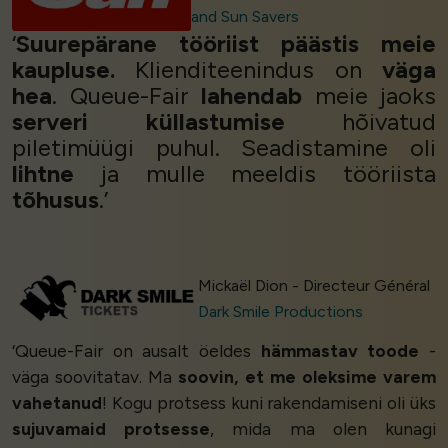
and Sun Savers
‘
Suurepärane tööriist päästis meie
kaupluse.
Klienditeenindus on
väga
hea
. Queue-Fair
lahendab
meie jaoks
serveri küllastumise
hõivatud
piletimüügi puhul. Seadistamine oli
lihtne
ja mulle meeldis tööriista
tõhusus
.’
Mickaël Dion - Directeur Général
Dark Smile Productions
‘Queue-Fair on ausalt öeldes
hämmastav toode
-
väga soovitatav. Ma
soovin, et me oleksime varem
vahetanud
! Kogu protsess kuni rakendamiseni oli üks
sujuvamaid protsesse
, mida ma olen kunagi