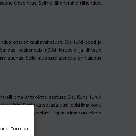
ulaadne ülesehitus. Selline lähenemine tähendab,
ndus otsest kaubavahetust. Siis tulid poed ja
andus keskendub nüüd kiirusele ja lihtsale
use suunas. Selle muutuse ajendiks on vajadus
ntrolli oma ettevõtte saatuse üle. Kuna turud
kuks jääda. Saate katsetada uusi ideid ilma kogu
Kiiresti muutuvas veebimüügi maailmas on võime
ence. You can