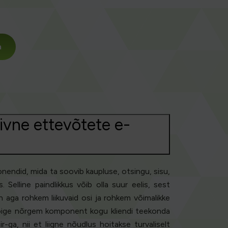
m
ivne ettevõtete e-
endid, mida ta soovib kaupluse, otsingu, sisu,
elline paindlikkus võib olla suur eelis, sest
 aga rohkem liikuvaid osi ja rohkem võimalikke
b kõige nõrgem komponent kogu kliendi teekonda
, nii et liigne nõudlus hoitakse turvaliselt