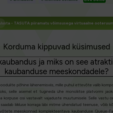
lusta
- TASUTA piiramatu võimsusega virtuaalne ooteruu
Korduma kippuvad küsimused
kaubandus ja miks on see atrakti
kaubanduse meeskondadele?
lite põhine lähenemisviis, mille puhul ettevõte valib kompon
s, selle asemel et tugineda ühe monoliitse platvormi jaoks. S
da korpuse osi vastavalt vajaduste muutumisele. Selle vastu on
ia saadab liikluse korraga läbi mitme ühendatud teenuse, või
võtete meeskonnad komplekteeritava kaubanduse Queue-Fair-ga