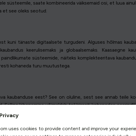
rele süsteemile, saate kombineerida väiksemaid osi, et luua ain
a et see oleks seotud.
t kuni tänaste digitaalsete turgudeni. Alguses hõlmas kauba
ubandus keerulisemaks ja globaalsemaks. Kaasaegne kaub
d paindlikumate süsteemide, näiteks komplekteeritava kauband
iresti kohaneda turu muutustega.
va kaubanduse eest? See on oluline, sest see annab teile ko
. Selline lähenemine võimaldab teil kiiresti kohanedes eesrindli
st säästa aega ja raha, kasutades ainult seda, mida vajate. 
Privacy
om uses cookies to provide content and improve your experi