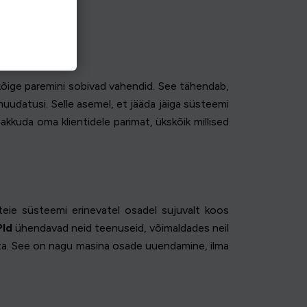
 kõige paremini sobivad vahendid. See tähendab,
uudatusi. Selle asemel, et jääda jäiga süsteemi
akkuda oma klientidele parimat, ükskõik millised
eie süsteemi erinevatel osadel sujuvalt koos
PId
ühendavad neid teenuseid, võimaldades neil
mata. See on nagu masina osade uuendamine, ilma