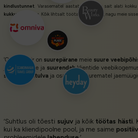
kindlustunnet
. Varasematel aastatel on meie sait alati kokku
kukkunud kokku
. Kõik lihtsalt töötas, täpselt nii, nagu meie si
‘Queue-Fair on
suurepärane
meie
suure veebipõhi
järjepidevuse ja
suurendab
klientide veebikogem
suurt liiklustulva
ja osalemist suurematel jaemüügiür
‘Suhtlus oli tõesti
sujuv
ja kõik
töötas hästi
.
kui ka kliendipoolne pool, ja me saime
positii
probleemidele
lahenduse
.’