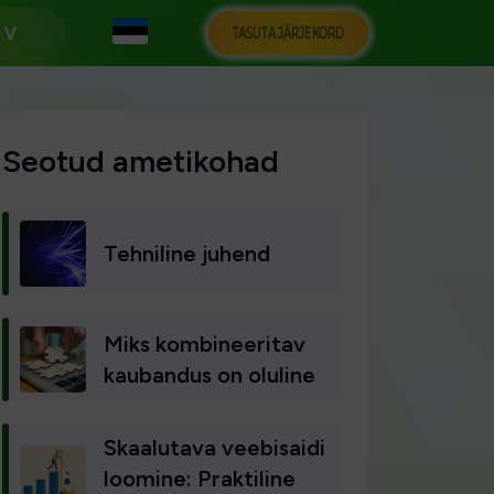
TASUTA JÄRJEKORD
s
Seotud ametikohad
Tehniline juhend
Miks kombineeritav
kaubandus on oluline
Skaalutava veebisaidi
loomine: Praktiline