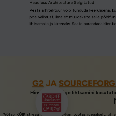
Headless Architecture Selgitatud
Peata arhitektuur võib tunduda keerulisena, ku
poe välimust, ilma et muudaksite selle põhif
lihtsamaks ja kiiremaks. Saate parandada klienti
G2
JA
SOURCEFORGE
Hinnatud 1. kõige lihtsamini kasutata
‘
Võtab KÕIK stressi välja!
Queue-Fair
töötas ideaalselt
, oli
v