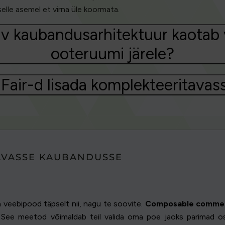
selle asemel et virna üle koormata.
v kaubandusarhitektuur kaotab 
ooteruumi järele?
e-Fair-d lisada komplekteeritav
AVASSE KAUBANDUSSE
 veebipood täpselt nii, nagu te soovite.
Composable comme
e. See meetod võimaldab teil valida oma poe jaoks parimad o