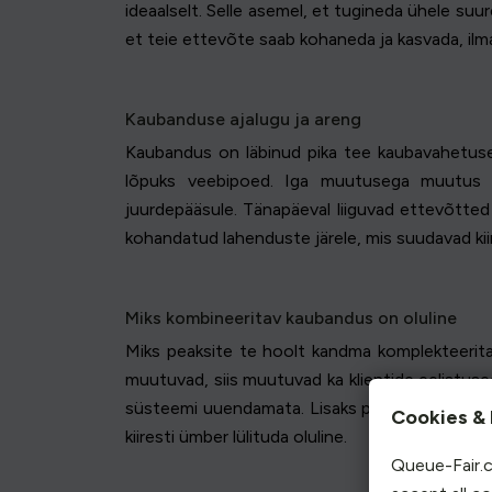
ideaalselt. Selle asemel, et tugineda ühele suu
et teie ettevõte saab kohaneda ja kasvada, ilm
Kaubanduse ajalugu ja areng
Kaubandus on läbinud pika tee kaubavahetuses
lõpuks veebipoed. Iga muutusega muutus ka
juurdepääsule. Tänapäeval liiguvad ettevõtte
kohandatud lahenduste järele, mis suudavad ki
Miks kombineeritav kaubandus on oluline
Miks peaksite te hoolt kandma komplekteerita
muutuvad, siis muutuvad ka klientide eelistused
süsteemi uuendamata. Lisaks pakub see võimalu
Cookies & 
kiiresti ümber lülituda oluline.
Queue-Fair.c