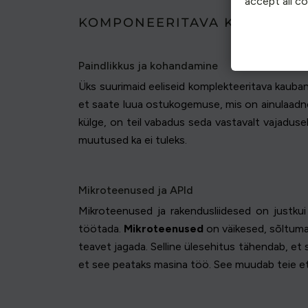
accept all c
KOMPONEERITAVA KAUBANDUS
Paindlikkus ja kohandamine
Üks suurimaid eeliseid komplekteeritava kauban
et saate luua ostukogemuse, mis on ainulaadne 
külge, on teil vabadus seda vastavalt vajadusel
muutused ka ei tuleks.
Mikroteenused ja APId
Mikroteenused ja rakendusliidesed on justku
töötada.
Mikroteenused
on väikesed, sõltum
teavet jagada. Selline ülesehitus tähendab, et
et see peataks masina töö. See muudab teie 