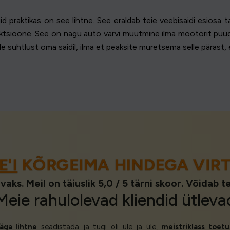
id praktikas on see lihtne. See eraldab teie veebisaidi esios
unktsioone. See on nagu auto värvi muutmine ilma mootorit pu
de suhtlust oma saidil, ilma et peaksite muretsema selle pärast, e
'I
KÕRGEIMA HINDEGA VIR
vaks. Meil on täiuslik 5,0 / 5 tärni skoor. Võidab 
Meie
rahulolevad kliendid
ütleva
äga lihtne
seadistada ja tugi oli üle ja üle,
meistriklass toetu