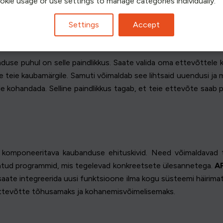
ookie usage or use settings to manage categories individually.
E PÕHIPRINTSIIBID
Settings
Accept
duse puhul on selle paindlikkus. Saate valida oma ettevõttele
teie kaubamärgile. Samuti võimaldab see lihtsaid uuendusi ja m
e kohandada. Selline paindlikkus tagab, et teie ettevõte saab p
i komponeeritava kaubanduse ehituskivid. Need võimaldavad t
atud programmid, mis tegelevad konkreetsete ülesannetega.
A
 saate integreerida uusi funktsioone ilma kogu süsteemi häiri
ettevõtte tõhusamaks ja kohanemisvõimelisemaks.