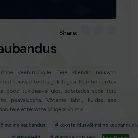
Share:
kaubandus
emine veebimüügile. Teie kliendid nõuavad
eemid hoiavad teid sageli tagasi. Kombineeritav
 pood tükkhaaval üles, sobitades seda teie
iste peavaludeta. Võtame lahti, kuidas see
udab teie ettevõtte kõigeks valmis.
võimeline kaubandus
# koostalitlusvõimeline kaubandus 
# ärimudelid
# klientide ootused
Live Demo