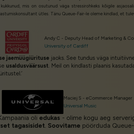
 kukkunud, mis on osutunud väga stressirohkeks kõigile asjaosal
sseastumiskonsultant ütles. Tänu Queue-Fair-le oleme kindlad, et tul
Andy C - Deputy Head of Marketing & 
University of Cardiff
se jaemüügiürituse
jaoks. See tundus väga intuitiivn
use
usaldusväärsust
. Meil on kindlasti plaanis kasuta
itustel.’
Maciej S - eCommerce Manager
Universal Music
 Kampaania oli
edukas
- olime kogu aeg server
vset tagasisidet
.
Soovitame
pöörduda Queue-F