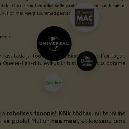
istele. Queue-Fair
lahendas selle probleemi
, meie
veebisait ei
evikus on meil veelgi suuremad päevad.’
Comms
e kasutada ja
töötas täiesti hästi
. Queue-Fair tagab
da Queue-Fair-d tulevikus ürituste jaoks, kus ootame
iga
rohelises tsoonis
!
Kõik töötas
, nii tehniline
air poole! Mul on
hea meel,
et leidsime oma