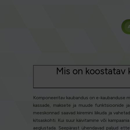
A
Mis on koostatav 
Komponeeritav kaubandus on e-kaubanduse moodu
kassade, maksete ja muude funktsioonide jaok
meeskonnad saavad kiiremini liikuda ja vaheta
kitsaskohti. Kui suur käivitamine või kampaan
aeglustada. Seepärast ühendavad paljud ette