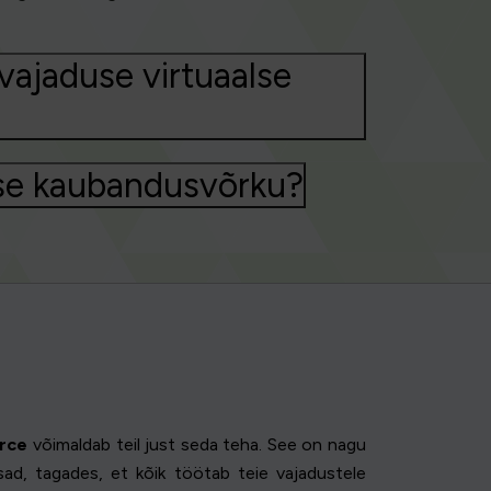
vajaduse virtuaalse
asse kaubandusvõrku?
rce
võimaldab teil just seda teha. See on nagu
sad, tagades, et kõik töötab teie vajadustele