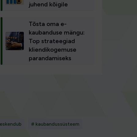
juhend kõigile
Tõsta oma e-
kaubanduse mängu:
Top strateegiad
kliendikogemuse
parandamiseks
keskendub
# kaubandussüsteem