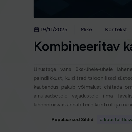
19/11/2025
Mike
Kontekst
Kombineeritav 
Unustage vana üks-ühele-ühele lähen
paindlikkust, kuid traditsioonilised süst
kaubandus pakub võimalust ehitada oma
ainulaadsetele vajadustele ilma taval
lähenemisviis annab teile kontrolli ja mu
Populaarsed Sildid:
# koostalitlus