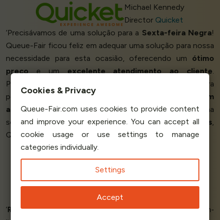
Michael Kennedy
Director
Quicket
‘Precisávamos de uma solução para a
Sexta-feira Negra
!
Queue-Fair ficou feliz em adequar uma solução para nossa
necessidade para esta ocasião, oferecendo um
ótimo
preço
e um
excelente atendimento ao cliente
.
Pudemos montar nossa própria sala de espera
Cookies & Privacy
personalizada, nossa própria taxa de entrada, tudo
bem
Queue-Fair.com uses cookies to provide content
adaptado
à nossa medida. Se você precisa de uma
and improve your experience. You can accept all
solução sob medida que
não esvazie seus bolsos
,
cookie usage or use settings to manage
Queue-Fair é o
caminho a seguir!
’
categories individually.
Settings
Gilad Haim
CEO
Elobaby
Accept
‘
Reduziu o estresse
do dia do lançamento da nossa loja on-