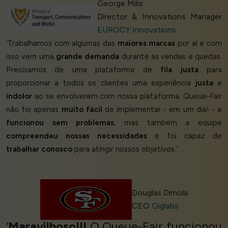
George Milis
Director & Innovations Manager
EUROCY Innovations
‘Trabalhamos com algumas das
maiores marcas
por aí e com
isso vem uma
grande demanda
durante as vendas e quedas.
Precisamos de uma plataforma de
fila justa
para
proporcionar a todos os clientes uma experiência
justa
e
indolor
ao se envolverem com nossa plataforma. Queue-Fair
não foi apenas
muito fácil
de implementar - em um dia! - e
funcionou sem problemas
, mas também a equipe
compreendeu nossas necessidades
e foi capaz de
trabalhar conosco
para atingir nossos objetivos.’
Douglas Dimola
CEO
Giglabs
‘
Maravilhoso!!!
O Queue-Fair funcionou