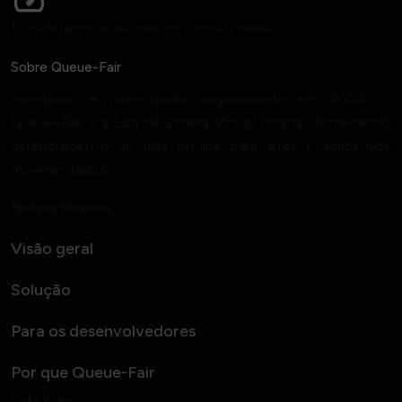
100% de tempo de atividade nos últimos 12 meses
Sobre Queue-Fair
Inventado e patenteado originalmente em 2004, o
Queue-Fair é a Sala de Espera Virtual original, fornecendo
gerenciamento de filas on-line para sites e aplicativos
movimentados.
Nossos serviços
Visão geral
Solução
Para os desenvolvedores
Por que Queue-Fair
Links úteis