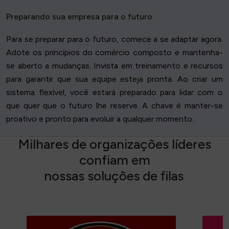
Preparando sua empresa para o futuro
Para se preparar para o futuro, comece a se adaptar agora.
Adote os princípios do comércio composto e mantenha-
se aberto a mudanças. Invista em treinamento e recursos
para garantir que sua equipe esteja pronta. Ao criar um
sistema flexível, você estará preparado para lidar com o
que quer que o futuro lhe reserve. A chave é manter-se
proativo e pronto para evoluir a qualquer momento.
M
i
l
h
a
r
e
s
d
e
o
r
g
a
n
i
z
a
ç
õ
e
s
l
í
d
e
r
e
s
c
o
n
f
i
a
m
e
m
n
o
s
s
a
s
s
o
l
u
ç
õ
e
s
d
e
f
i
l
a
s