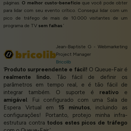
páginas.
O melhor custo-benefício
que você pode obter
para lidar com seu evento crítico. Consegui lidar com um
pico de tráfego de mais de 10.000 visitantes de um
programa de TV
sem falhas
.’
Jean-Baptiste G - Webmarketing
Project Manager
Bricolib
‘
Produto surpreendente e fácil!
O Queue-Fair é
realmente lindo.
Tão fácil de definir os
parâmetros em tempo real, e é tão fácil de
integrar também. O suporte é
reativo
e
amigável
. Fui configurado com uma Sala de
Espera Virtual em
15 minutos
, incluindo as
configurações! Portanto, protejo minha infra-
estrutura contra
todos estes picos de tráfego
com o Queue-Fair.’