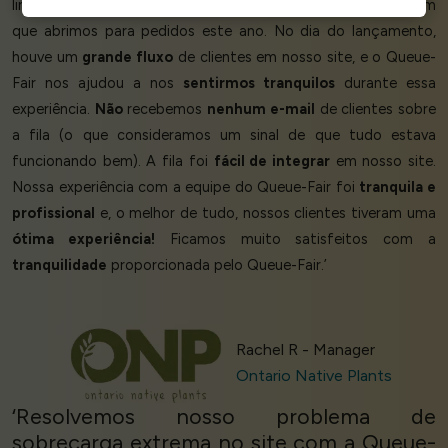
line! Lançamos um site totalmente novo no mesmo dia em
que abrimos para pedidos este ano. No dia do lançamento,
houve um
grande fluxo
de clientes em nosso site, e o Queue-
Fair nos ajudou a nos
sentirmos tranquilos
durante essa
experiência.
Não
recebemos
nenhum e-mail
de clientes sobre
a fila (o que consideramos um sinal de que tudo estava
funcionando bem). A fila foi
fácil de integrar
em nosso site.
Nossa experiência com a equipe do Queue-Fair foi
tranquila e
profissional
e, o melhor de tudo, nossos clientes tiveram uma
ótima experiência!
Ficamos muito satisfeitos com a
tranquilidade
proporcionada pelo Queue-Fair.’
Rachel R - Manager
Ontario Native Plants
‘Resolvemos nosso problema de
sobrecarga extrema no site com a Queue-