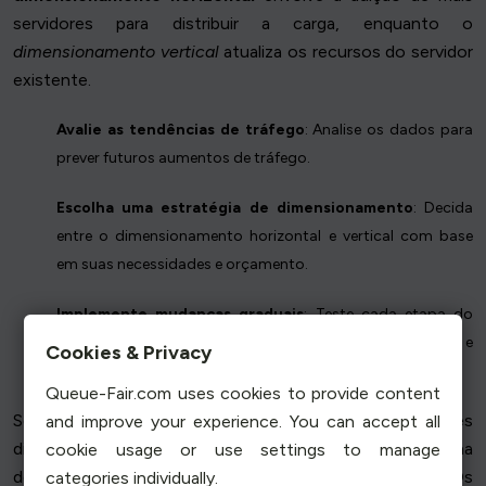
servidores para distribuir a carga, enquanto o
dimensionamento vertical
atualiza os recursos do servidor
existente.
Avalie as tendências de tráfego
: Analise os dados para
prever futuros aumentos de tráfego.
Escolha uma estratégia de dimensionamento
: Decida
entre o dimensionamento horizontal e vertical com base
em suas necessidades e orçamento.
Implemente mudanças graduais
: Teste cada etapa do
dimensionamento para garantir uma integração perfeita e
Cookies & Privacy
sem interrupções.
Queue-Fair.com uses cookies to provide content
Serviços de nuvem como AWS e Azure oferecem soluções
and improve your experience. You can accept all
dimensionáveis que ajustam os recursos com base na
cookie usage or use settings to manage
demanda, proporcionando flexibilidade e economia. Os
categories individually.