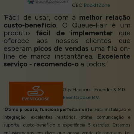
CEO
BookItZone
‘Fácil de usar, com a
melhor relação
custo-benefício
. O Queue-Fair é um
produto
fácil de implementar
que
oferece aos nossos clientes que
esperam
picos de vendas
uma fila on-
line de marca instantânea.
Excelente
serviço
-
recomendo-o
a todos.’
Gijs Haccou - Founder & MD
EventGoose B.V.
‘
Ótimo produto, funciona perfeitamente
. Fácil instalação e
integração, excelentes relatórios, ótima comunicação e
suporte, custo-benefício e experiência 5 estrelas. Estamos
entusiasmados em dizer que nossa venda de ingressos foi