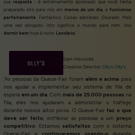
sua
resposta
- é extremamente apreciado que você tenha
preparado isto para nós em
menos de um dia
, e
funcionou
perfeitamente
. Fantástico. Coisas adoráveis. Dourado. Mais
uma vez obrigado; isto significa o mundo para mim. Vou
dormir bem
hoje à noite.
Lendário.
’
Sam Hiscocks
Creative Director
Olly's Olly's
‘As pessoas da Queue-Fair foram
além e acima
para
nos ajudar a implementar seu sistema de fila de
espera
em um dia
. Com
mais de 25.000 pessoas
na
fila, eles nos ajudaram a administrar o tráfego
durante nossos altos picos. O Queue-Fair
faz o que
deve ser feito
; enfileirar as pessoas a um
preço
competitivo
. Estamos
satisfeitos
com o sistema
Queue-Fair e
continuaremos usando-o
durante