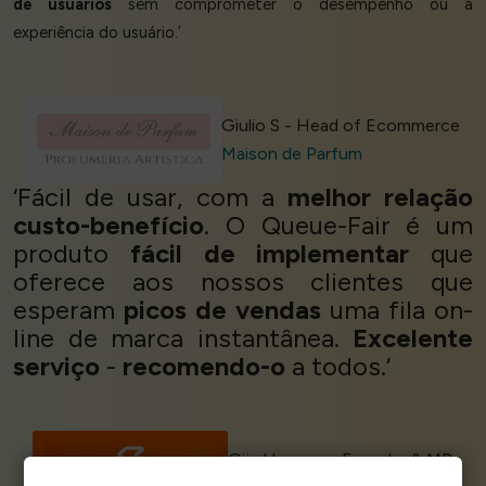
de usuários
sem comprometer o desempenho ou a
experiência do usuário.’
Giulio S - Head of Ecommerce
Maison de Parfum
‘Fácil de usar, com a
melhor relação
custo-benefício
. O Queue-Fair é um
produto
fácil de implementar
que
oferece aos nossos clientes que
esperam
picos de vendas
uma fila on-
line de marca instantânea.
Excelente
serviço
-
recomendo-o
a todos.’
Gijs Haccou - Founder & MD