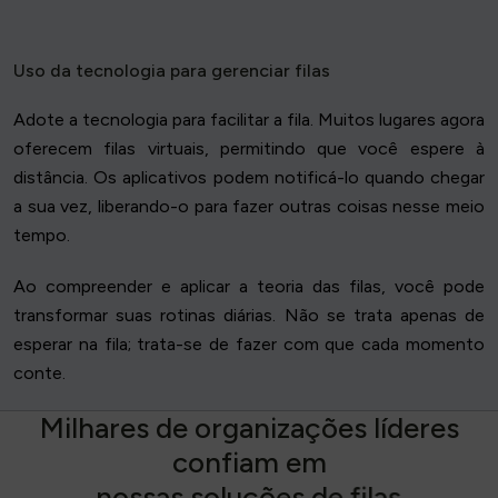
Uso da tecnologia para gerenciar filas
Adote a tecnologia para facilitar a fila. Muitos lugares agora
oferecem filas virtuais, permitindo que você espere à
distância. Os aplicativos podem notificá-lo quando chegar
a sua vez, liberando-o para fazer outras coisas nesse meio
tempo.
Ao compreender e aplicar a teoria das filas, você pode
transformar suas rotinas diárias. Não se trata apenas de
esperar na fila; trata-se de fazer com que cada momento
conte.
M
i
l
h
a
r
e
s
d
e
o
r
g
a
n
i
z
a
ç
õ
e
s
l
í
d
e
r
e
s
c
o
n
f
i
a
m
e
m
n
o
s
s
a
s
s
o
l
u
ç
õ
e
s
d
e
f
i
l
a
s