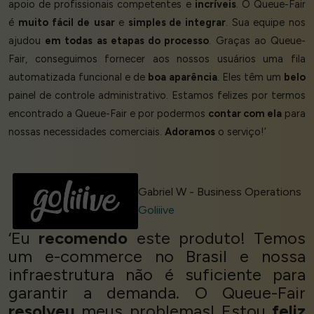
apoio de profissionais competentes e
incríveis
. O Queue-Fair
é
muito
fácil de
usar
e
simples de integrar
. Sua equipe nos
ajudou
em todas as etapas do processo
. Graças ao Queue-
Fair, conseguimos fornecer aos nossos usuários uma fila
automatizada funcional e de
boa aparência
. Eles têm um
belo
painel de controle administrativo. Estamos felizes por termos
encontrado a Queue-Fair e por podermos
contar com ela
para
nossas necessidades comerciais.
Adoramos
o serviço!’
Gabriel W - Business Operations
Goliiive
‘Eu
recomendo
este produto! Temos
um e-commerce no Brasil e nossa
infraestrutura não é suficiente para
garantir a demanda. O Queue-Fair
resolveu
meus problemas! Estou
feliz