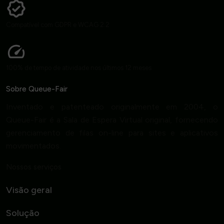
Compatível com GDPR e WCAG 2.2
100% de tempo de atividade nos últimos 12 meses
Sobre Queue-Fair
Inventado e patenteado originalmente em 2004, o
Queue-Fair é a Sala de Espera Virtual original, fornecendo
gerenciamento de filas on-line para sites e aplicativos
movimentados.
Nossos serviços
Visão geral
Solução