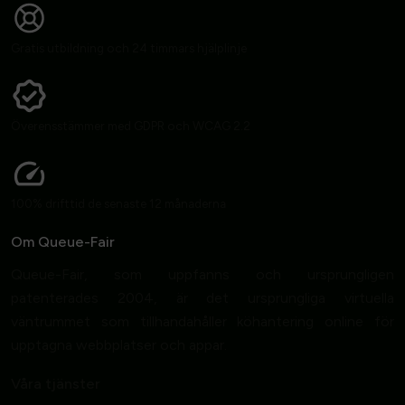
Gratis utbildning och 24 timmars hjälplinje
Överensstämmer med GDPR och WCAG 2.2
100% drifttid de senaste 12 månaderna
Om Queue-Fair
Queue-Fair, som uppfanns och ursprungligen
patenterades 2004, är det ursprungliga virtuella
väntrummet som tillhandahåller köhantering online för
upptagna webbplatser och appar.
Våra tjänster