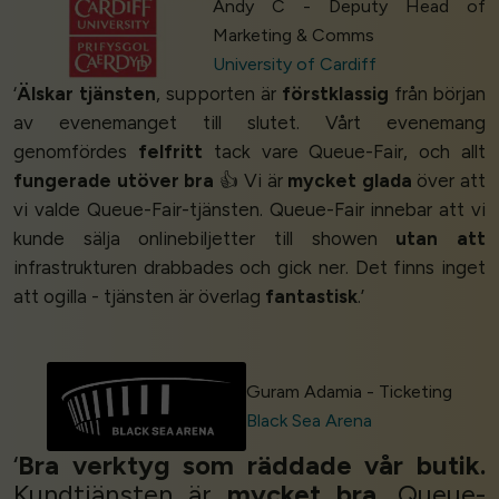
Andy C - Deputy Head of
Marketing & Comms
University of Cardiff
‘
Älskar tjänsten
, supporten är
förstklassig
från början
av evenemanget till slutet. Vårt evenemang
genomfördes
felfritt
tack vare Queue-Fair, och allt
fungerade utöver bra
👍 Vi är
mycket glada
över att
vi valde Queue-Fair-tjänsten. Queue-Fair innebar att vi
kunde sälja onlinebiljetter till showen
utan att
infrastrukturen drabbades och gick ner. Det finns inget
att ogilla - tjänsten är överlag
fantastisk
.’
Guram Adamia - Ticketing
Black Sea Arena
‘
Bra verktyg som räddade vår butik.
Kundtjänsten är
mycket bra
. Queue-