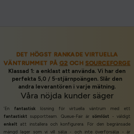
DET HÖGST RANKADE VIRTUELLA
VÄNTRUMMET PÅ
G2
OCH
SOURCEFORGE
Klassad 1: a enklast att använda. Vi har den
perfekta 5,0 / 5-stjärnpoängen. Slår den
andra leverantören i varje mätning.
Våra
nöjda kunder
säger
‘En
fantastisk
lösning för virtuella väntrum med ett
fantastiskt
supportteam. Queue-Fair är
sömlöst
- väldigt
enkelt
att installera och konfigurera. För den begränsade
mängd lager som vi vill sälja - och inte överförsälja - är