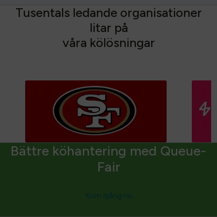
T
u
s
e
n
t
a
l
s
l
e
d
a
n
d
e
o
r
g
a
n
i
s
a
t
i
o
n
e
r
l
i
t
a
r
p
å
v
å
r
a
k
ö
l
ö
s
n
i
n
g
a
r
Bättre köhantering med Queue-
Fair
Kom igång nu