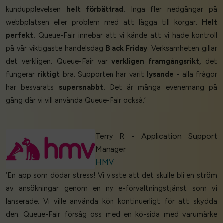
kundupplevelsen
helt förbättrad.
Inga fler nedgångar på
webbplatsen eller problem med att lägga till korgar.
Helt
perfekt.
Queue-Fair innebar att vi kände att vi hade kontroll
på vår viktigaste handelsdag
Black Friday
. Verksamheten gillar
det verkligen. Queue-Fair var
verkligen framgångsrikt,
det
fungerar
riktigt
bra. Supporten har varit
lysande
- alla frågor
har besvarats
supersnabbt.
Det är många evenemang på
gång där vi vill använda Queue-Fair också.’
Terry R - Application Support
Manager
HMV
‘En app som dödar stress! Vi visste att det skulle bli en ström
av ansökningar genom en ny e-förvaltningstjänst som vi
lanserade. Vi ville använda kön kontinuerligt för att skydda
den. Queue-Fair försåg oss med en kö-sida med varumärke