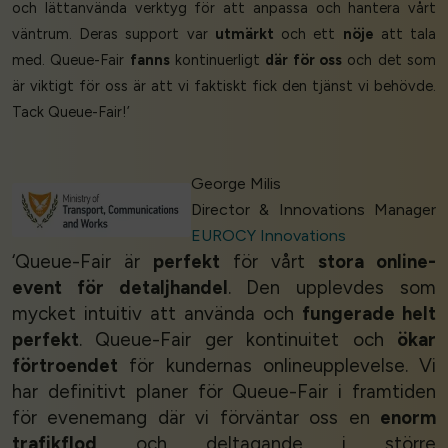
och lättanvända verktyg för att anpassa och hantera vårt
väntrum. Deras support var
utmärkt
och ett
nöje
att tala
med. Queue-Fair
fanns
kontinuerligt
där för oss
och det som
är viktigt för oss är att vi faktiskt fick den tjänst vi behövde.
Tack Queue-Fair!’
George Milis
Director & Innovations Manager
EUROCY Innovations
‘Queue-Fair är
perfekt
för vårt
stora online-
event för detaljhandel
. Den upplevdes som
mycket intuitiv att använda och
fungerade helt
perfekt
. Queue-Fair ger kontinuitet och
ökar
förtroendet
för kundernas onlineupplevelse. Vi
har definitivt planer för Queue-Fair i framtiden
för evenemang där vi förväntar oss en
enorm
trafikflod
och deltagande i större