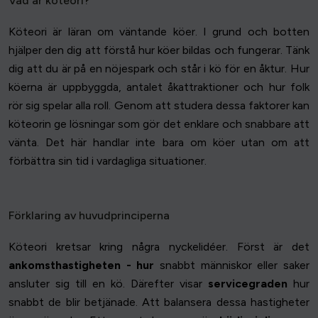
Vad är köteori?
Köteori är läran om väntande köer. I grund och botten
hjälper den dig att förstå hur köer bildas och fungerar. Tänk
dig att du är på en nöjespark och står i kö för en åktur. Hur
köerna är uppbyggda, antalet åkattraktioner och hur folk
rör sig spelar alla roll. Genom att studera dessa faktorer kan
köteorin ge lösningar som gör det enklare och snabbare att
vänta. Det här handlar inte bara om köer utan om att
förbättra sin tid i vardagliga situationer.
Förklaring av huvudprinciperna
Köteori kretsar kring några nyckelidéer. Först är det
ankomsthastigheten - hur
snabbt människor eller saker
ansluter sig till en kö. Därefter visar
servicegraden
hur
snabbt de blir betjänade. Att balansera dessa hastigheter