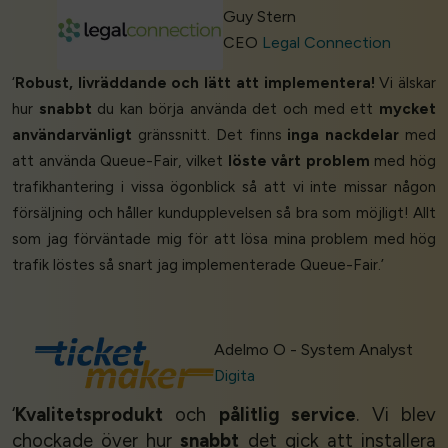
Guy Stern
CEO
Legal Connection
‘
Robust, livräddande och lätt att implementera!
Vi älskar
hur
snabbt
du kan börja använda det och med ett
mycket
användarvänligt
gränssnitt. Det finns
inga nackdelar
med
att använda Queue-Fair, vilket
löste vårt problem
med hög
trafikhantering i vissa ögonblick så att vi inte missar någon
försäljning och håller kundupplevelsen så bra som möjligt! Allt
som jag förväntade mig för att lösa mina problem med hög
trafik löstes så snart jag implementerade Queue-Fair.’
Adelmo O - System Analyst
Digita
‘
Kvalitetsprodukt
och
pålitlig service
. Vi blev
chockade över hur
snabbt
det gick att installera