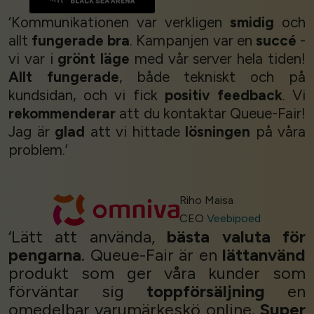
‘Kommunikationen var verkligen
smidig
och
allt
fungerade bra
. Kampanjen var en
succé
-
vi var i
grönt läge
med vår server hela tiden!
Allt fungerade
, både tekniskt och på
kundsidan, och vi fick
positiv feedback
. Vi
rekommenderar
att du kontaktar Queue-Fair!
Jag är
glad
att vi hittade
lösningen
på våra
problem.’
Riho Maisa
CEO
Veebipoed
‘Lätt att använda,
bästa valuta för
pengarna
. Queue-Fair är en
lättanvänd
produkt som ger våra kunder som
förväntar sig
toppförsäljning
en
omedelbar varumärkeskö online.
Super