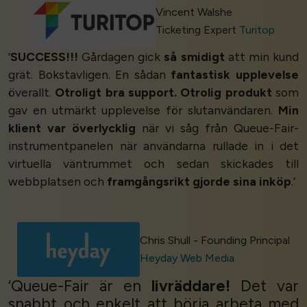
Vincent Walshe
Ticketing Expert
Turitop
‘
SUCCESS!!!
Gårdagen gick
så smidigt
att min kund
grät. Bokstavligen. En sådan
fantastisk upplevelse
överallt.
Otroligt bra support. Otrolig produkt
som
gav en utmärkt upplevelse för slutanvändaren.
Min
klient var överlycklig
när vi såg från Queue-Fair-
instrumentpanelen när användarna rullade in i det
virtuella väntrummet och sedan skickades till
webbplatsen och
framgångsrikt gjorde sina inköp
.’
Chris Shull - Founding Principal
Heyday Web Media
‘Queue-Fair är en
livräddare!
Det var
snabbt och enkelt att börja arbeta med