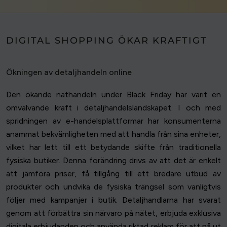
DIGITAL SHOPPING ÖKAR KRAFTIGT
Ökningen av detaljhandeln online
Den ökande näthandeln under Black Friday har varit en
omvälvande kraft i detaljhandelslandskapet. I och med
spridningen av e-handelsplattformar har konsumenterna
anammat bekvämligheten med att handla från sina enheter,
vilket har lett till ett betydande skifte från traditionella
fysiska butiker. Denna förändring drivs av att det är enkelt
att jämföra priser, få tillgång till ett bredare utbud av
produkter och undvika de fysiska trängsel som vanligtvis
följer med kampanjer i butik. Detaljhandlarna har svarat
genom att förbättra sin närvaro på nätet, erbjuda exklusiva
digitala erbjudanden och använda riktad reklam för att nå ut