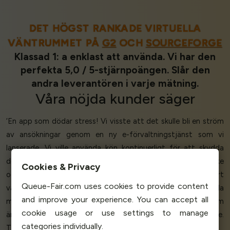
DET HÖGST RANKADE VIRTUELLA
VÄNTRUMMET PÅ
G2
OCH
SOURCEFORGE
Klassad 1: a enklast att använda. Vi har den
perfekta 5,0 / 5-stjärnpoängen. Slår den
andra leverantören i varje mätning.
Våra
nöjda kunder
säger
‘En app som dödar stress! Vi visste att det skulle bli en ström
av ansökningar genom en ny e-förvaltningstjänst som vi
lanserade. Vi ville använda kön kontinuerligt för att skydda
den. Queue-Fair försåg oss med en kö-sida med varumärke
Cookies & Privacy
och lättanvända verktyg för att anpassa och hantera vårt
Queue-Fair.com uses cookies to provide content
väntrum. Deras support var
utmärkt
och ett
nöje
att tala
and improve your experience. You can accept all
med. Queue-Fair
fanns
kontinuerligt
där för oss
och det som
cookie usage or use settings to manage
är viktigt för oss är att vi faktiskt fick den tjänst vi behövde.
categories individually.
Tack Queue-Fair!’