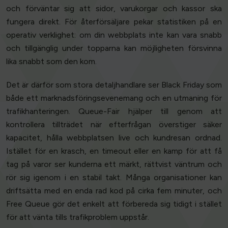
och förväntar sig att sidor, varukorgar och kassor ska
fungera direkt. För återförsäljare pekar statistiken på en
operativ verklighet: om din webbplats inte kan vara snabb
och tillgänglig under topparna kan möjligheten försvinna
lika snabbt som den kom.
Det är därför som stora detaljhandlare ser Black Friday som
både ett marknadsföringsevenemang och en utmaning för
trafikhanteringen. Queue-Fair hjälper till genom att
kontrollera tillträdet när efterfrågan överstiger säker
kapacitet, hålla webbplatsen live och kundresan ordnad.
Istället för en krasch, en timeout eller en kamp för att få
tag på varor ser kunderna ett märkt, rättvist väntrum och
rör sig igenom i en stabil takt. Många organisationer kan
driftsätta med en enda rad kod på cirka fem minuter, och
Free Queue gör det enkelt att förbereda sig tidigt i stället
för att vänta tills trafikproblem uppstår.