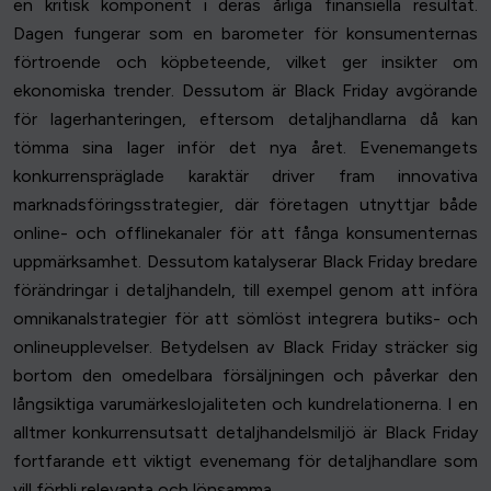
en kritisk komponent i deras årliga finansiella resultat.
Dagen fungerar som en barometer för konsumenternas
förtroende och köpbeteende, vilket ger insikter om
ekonomiska trender. Dessutom är Black Friday avgörande
för lagerhanteringen, eftersom detaljhandlarna då kan
tömma sina lager inför det nya året. Evenemangets
konkurrenspräglade karaktär driver fram innovativa
marknadsföringsstrategier, där företagen utnyttjar både
online- och offlinekanaler för att fånga konsumenternas
uppmärksamhet. Dessutom katalyserar Black Friday bredare
förändringar i detaljhandeln, till exempel genom att införa
omnikanalstrategier för att sömlöst integrera butiks- och
onlineupplevelser. Betydelsen av Black Friday sträcker sig
bortom den omedelbara försäljningen och påverkar den
långsiktiga varumärkeslojaliteten och kundrelationerna. I en
alltmer konkurrensutsatt detaljhandelsmiljö är Black Friday
fortfarande ett viktigt evenemang för detaljhandlare som
vill förbli relevanta och lönsamma.