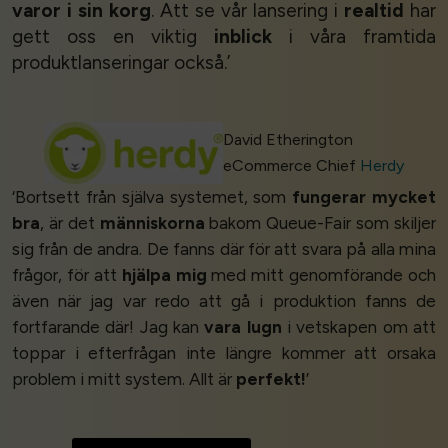
varor i sin korg
. Att se vår lansering i
realtid
har
gett oss en viktig
inblick
i våra framtida
produktlanseringar också.’
David Etherington
eCommerce Chief
Herdy
‘Bortsett från själva systemet, som
fungerar mycket
bra
, är det
människorna
bakom Queue-Fair som skiljer
sig från de andra. De fanns där för att svara på alla mina
frågor, för att
hjälpa mig
med mitt genomförande och
även när jag var redo att gå i produktion fanns de
fortfarande där! Jag kan
vara lugn
i vetskapen om att
toppar i efterfrågan inte längre kommer att orsaka
problem i mitt system. Allt är
perfekt!
’