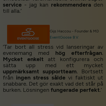
service
- jag kan
rekommendera
den
till alla.’
Gijs Haccou - Founder & MD
EventGoose B.V.
‘Tar bort all stress vid lanseringar av
evenemang med
hög efterfrågan
.
Mycket enkelt
att konfigurera och
sätta upp med ett mycket
uppmärksamt supportteam
. Bortsett
från
ingen stress
sålde
vi faktiskt ut
snabbare. Det gör exakt vad det står på
burken. Lösningen
fungerade perfekt
.’