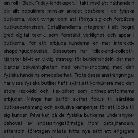
sin roll i Black Friday-landskapet. I takt med att näthandeln
blir allt populärare minskar antalet besökare i de fysiska
butikerna, vilket tvingar dem att förnya sig och förbättra
butiksupplevelsen. Detaljhandlarna integrerar i allt högre
grad digital teknik, som förstärkt verklighet och appar i
butikerna, för att erbjuda kunderna en mer interaktiv
shoppingupplevelse. Dessutom har "click-and-collect"-
tjänster blivit en viktig strategi för butikshandeln, där man
blandar bekvämligheten med online-shopping med den
fysiska handelns omedelbarhet. Trots dessa ansträngningar
har vissa fysiska butiker haft svårt att konkurrera med den
stora räckvidd och flexibilitet som onlineplattformarna
erbjuder. Många har därför skiftat fokus till särskilda
butiksevenemang och exklusiva kampanjer för att locka till
sig kunder. Påverkan på de fysiska butikerna understryker
behovet av anpassningsförmåga inom detaljhandeln,
eftersom företagen måste hitta nya sätt att engagera