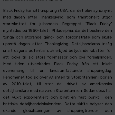
Black Friday har sitt ursprung i USA, där det blev synonymt
med dagen efter Thanksgiving, som traditionellt utgör
startskottet för julhandeln. Begreppet "Black Friday"
myntades på 1960-talet i Philadelphia, där det beskrev den
tunga och störande gång- och fordonstrafik som skulle
uppstå dagen efter Thanksgiving. Detaljhandlarna insåg
snart dagens potential och erbjöd betydande rabatter för
att locka till sig stora folkmassor och öka försäljningen.
Med tiden utvecklades Black Friday från ett lokalt
evenemang till en landsomfattande shoppingdag.
Fenomenet tog sig över Atlanten till Storbritannien i början
av 2010-talet, till stor del drivet av amerikanska
detaljhandlare med närvaro i Storbritannien. Sedan dess har
det vuxit exponentiellt och blivit en fast punkt i den
brittiska detaljhandelskalendern. Detta skifte belyser den
ökande globaliseringen av shoppingtrender och