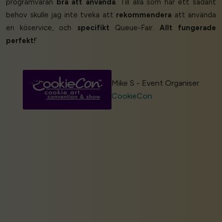
programvaran
bra att använda
. Till alla som har ett sådant
behov skulle jag inte tveka att
rekommendera
att använda
en köservice, och
specifikt
Queue-Fair.
Allt fungerade
perfekt!
’
Mike S - Event Organiser
CookieCon