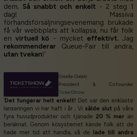
dem.
Så snabbt och enkelt
- 2 steg 1
dag! Massiva
förhandsförsäljningsevenemang brukade
få vår webbplats att kollapsa, nu får folk
en
virtuell kö
- mycket
effektivt
. Jag
rekommenderar
Queue-Fair till andra,
utan tvekan
!’
Gisella Galati
President & Cofounder
TicketShow
‘
Det fungerar helt enkelt!
Det var den enklaste
lanseringen vi har haft i år
.
Vi
sålde slut
på våra
fyra huvudprodukter och tjänade
20 % mer
än
beräknat. Genom kösystemet kände folk att de
hade mer tid att handla, så de
lade till andra