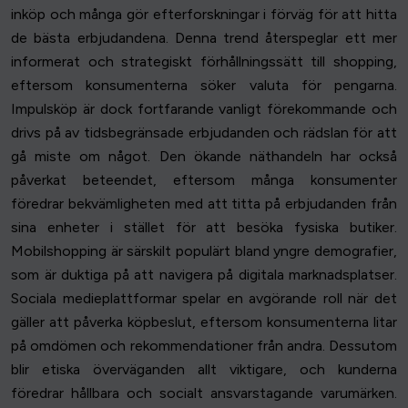
inköp och många gör efterforskningar i förväg för att hitta
de bästa erbjudandena. Denna trend återspeglar ett mer
informerat och strategiskt förhållningssätt till shopping,
eftersom konsumenterna söker valuta för pengarna.
Impulsköp är dock fortfarande vanligt förekommande och
drivs på av tidsbegränsade erbjudanden och rädslan för att
gå miste om något. Den ökande näthandeln har också
påverkat beteendet, eftersom många konsumenter
föredrar bekvämligheten med att titta på erbjudanden från
sina enheter i stället för att besöka fysiska butiker.
Mobilshopping är särskilt populärt bland yngre demografier,
som är duktiga på att navigera på digitala marknadsplatser.
Sociala medieplattformar spelar en avgörande roll när det
gäller att påverka köpbeslut, eftersom konsumenterna litar
på omdömen och rekommendationer från andra. Dessutom
blir etiska överväganden allt viktigare, och kunderna
föredrar hållbara och socialt ansvarstagande varumärken.